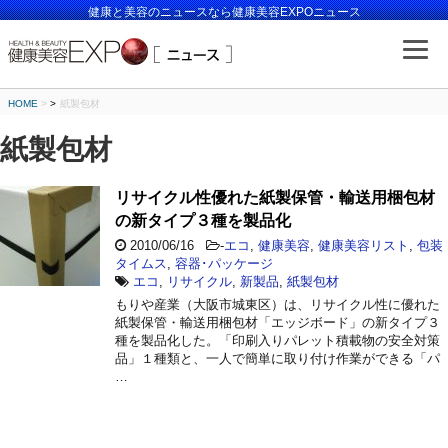
健康と美容のニュースなら健康美容EXPOニュース
HOME
>
紙製包材
紙製包材
リサイクル性優れた紙製保管・輸送用梱包材
の新タイプ３種を製品化
2010/06/16
-
エコ
,
健康美容
,
健康美容リスト
,
包装
タイムス
,
容器･パッケージ
エコ
,
リサイクル
,
新製品
,
紙製包材
もりや産業（大阪市城東区）は、リサイクル性に優れた
紙製保管・輸送用梱包材「エッジボード」の新タイプ３
種を製品化した。「印刷入りパレット積載物の安全対策
品」１種類と、一人で簡単に取り付け作業ができる「パ
…