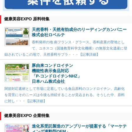
健康美容EXPO 原料特集
天然香料・天然有効成分のリーディングカンパニー
株式会社ロベルテ
香料発祥の地 南フランス・グラース。香料産業の聖地とし
て、ユネスコ（国連教育科学文化機構）の無形文化遺産に登
録されているこの地で、天然香料サプラ・・・【記事詳細】
豚由来コンドロイチン
機能性表示食品対応
「P-コンドロイチンNHZ」
日本ハム株式会社
関節対応素材として市場に定着している食品原料のコンドロイチン。高齢化
を背景にそのニーズは今後も持続することが見込まれる。そうした中、原料
に対し・・・【記事詳細】
健康美容EXPO 企業特集
進化系受託製造のアンプリーが提案する「マーケテ
ィング連動型OEM」