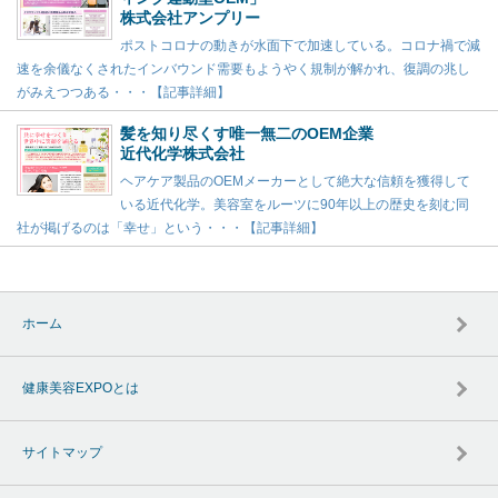
株式会社アンプリー
ポストコロナの動きが水面下で加速している。コロナ禍で減
速を余儀なくされたインバウンド需要もようやく規制が解かれ、復調の兆し
がみえつつある・・・【記事詳細】
髪を知り尽くす唯一無二のOEM企業
近代化学株式会社
ヘアケア製品のOEMメーカーとして絶大な信頼を獲得して
いる近代化学。美容室をルーツに90年以上の歴史を刻む同
社が掲げるのは「幸せ」という・・・【記事詳細】
ホーム
健康美容EXPOとは
サイトマップ