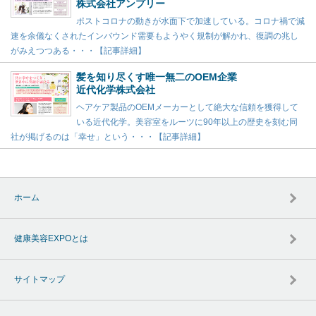
株式会社アンプリー
ポストコロナの動きが水面下で加速している。コロナ禍で減
速を余儀なくされたインバウンド需要もようやく規制が解かれ、復調の兆し
がみえつつある・・・【記事詳細】
髪を知り尽くす唯一無二のOEM企業
近代化学株式会社
ヘアケア製品のOEMメーカーとして絶大な信頼を獲得して
いる近代化学。美容室をルーツに90年以上の歴史を刻む同
社が掲げるのは「幸せ」という・・・【記事詳細】
ホーム
健康美容EXPOとは
サイトマップ