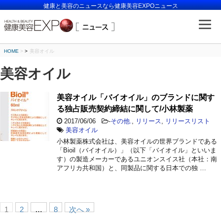
健康と美容のニュースなら健康美容EXPOニュース
HOME
>
美容オイル
美容オイル
美容オイル「バイオイル」のブランドに関す
る独占販売契約締結に関して/小林製薬
2017/06/06
-
その他.
,
リリース
,
リリースリスト
美容オイル
小林製薬株式会社は、美容オイルの世界ブランドである
「Bioil（バイオイル）」（以下「バイオイル」といいま
す）の製造メーカーであるユニオンスイス社（本社：南
アフリカ共和国）と、同製品に関する日本での独 …
1
2
…
8
次へ »