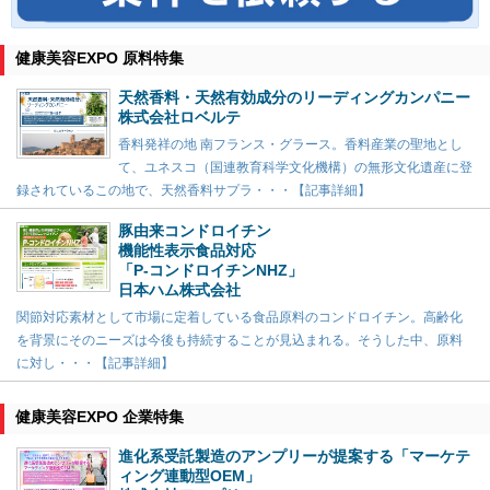
健康美容EXPO 原料特集
天然香料・天然有効成分のリーディングカンパニー
株式会社ロベルテ
香料発祥の地 南フランス・グラース。香料産業の聖地とし
て、ユネスコ（国連教育科学文化機構）の無形文化遺産に登
録されているこの地で、天然香料サプラ・・・【記事詳細】
豚由来コンドロイチン
機能性表示食品対応
「P-コンドロイチンNHZ」
日本ハム株式会社
関節対応素材として市場に定着している食品原料のコンドロイチン。高齢化
を背景にそのニーズは今後も持続することが見込まれる。そうした中、原料
に対し・・・【記事詳細】
健康美容EXPO 企業特集
進化系受託製造のアンプリーが提案する「マーケテ
ィング連動型OEM」