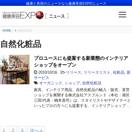
健康と美容のニュースなら健康美容EXPOニュース
HOME
>
自然化粧品
自然化粧品
プロユースにも提案する新業態のインテリア
ショップをオープン
2010/10/16
-
リリース
,
リリースリスト
,
化粧品
,
新
サービス
オーガニック
,
ショップ
,
自然化粧品
家具、インテリア用品、自然化粧品の輸入・販売、直営
ショップを展開する株式会社アスプルンド（本社：港区
三田/代表：嶋本喜司）は、スタイリストやデザイナーと
いったプロの方々にも提案する、インテリアショップ …
1
2
3
次へ »