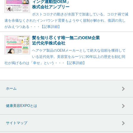
ィング連動型OEM」
株式会社アンプリー
ポストコロナの動きが水面下で加速している。コロナ禍で減
速を余儀なくされたインバウンド需要もようやく規制が解かれ、復調の兆し
がみえつつある・・・【記事詳細】
髪を知り尽くす唯一無二のOEM企業
近代化学株式会社
ヘアケア製品のOEMメーカーとして絶大な信頼を獲得して
いる近代化学。美容室をルーツに90年以上の歴史を刻む同
社が掲げるのは「幸せ」という・・・【記事詳細】
ホーム
健康美容EXPOとは
サイトマップ