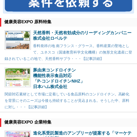
健康美容EXPO 原料特集
天然香料・天然有効成分のリーディングカンパニー
株式会社ロベルテ
香料発祥の地 南フランス・グラース。香料産業の聖地とし
て、ユネスコ（国連教育科学文化機構）の無形文化遺産に登
録されているこの地で、天然香料サプラ・・・【記事詳細】
豚由来コンドロイチン
機能性表示食品対応
「P-コンドロイチンNHZ」
日本ハム株式会社
関節対応素材として市場に定着している食品原料のコンドロイチン。高齢化
を背景にそのニーズは今後も持続することが見込まれる。そうした中、原料
に対し・・・【記事詳細】
健康美容EXPO 企業特集
進化系受託製造のアンプリーが提案する「マーケテ