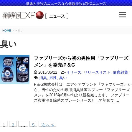
健康と美容のニュースなら健康美容EXPOニュース
HOME
>
臭い
臭い
ファブリーズから初の男性用「ファブリーズ
メン」を発売/P＆G
2015/05/12
-
リリース
,
リリースリスト
,
健康雑貨
消臭
,
男性
,
臭い
P＆G株式会社は、エアケアブランド『ファブリーズ』か
ら、男性のための布用消臭除菌スプレー『ファブリーズ
メン』を2015年6月中旬より新発売します。 ファブリー
ズ布用消臭除菌スプレーシリーズとして初めて …
1
2
…
5
次へ »