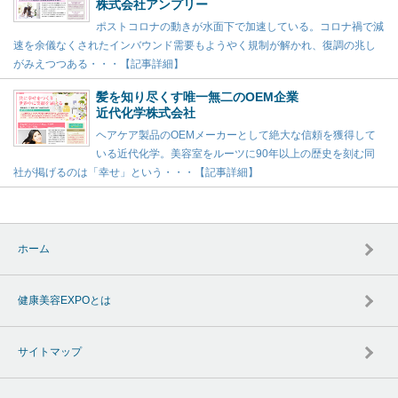
株式会社アンプリー
ポストコロナの動きが水面下で加速している。コロナ禍で減
速を余儀なくされたインバウンド需要もようやく規制が解かれ、復調の兆し
がみえつつある・・・【記事詳細】
髪を知り尽くす唯一無二のOEM企業
近代化学株式会社
ヘアケア製品のOEMメーカーとして絶大な信頼を獲得して
いる近代化学。美容室をルーツに90年以上の歴史を刻む同
社が掲げるのは「幸せ」という・・・【記事詳細】
ホーム
健康美容EXPOとは
サイトマップ