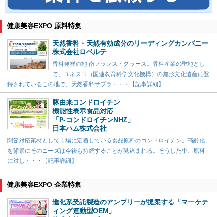
健康美容EXPO 原料特集
天然香料・天然有効成分のリーディングカンパニー
株式会社ロベルテ
香料発祥の地 南フランス・グラース。香料産業の聖地とし
て、ユネスコ（国連教育科学文化機構）の無形文化遺産に登
録されているこの地で、天然香料サプラ・・・【記事詳細】
豚由来コンドロイチン
機能性表示食品対応
「P-コンドロイチンNHZ」
日本ハム株式会社
関節対応素材として市場に定着している食品原料のコンドロイチン。高齢化
を背景にそのニーズは今後も持続することが見込まれる。そうした中、原料
に対し・・・【記事詳細】
健康美容EXPO 企業特集
進化系受託製造のアンプリーが提案する「マーケテ
ィング連動型OEM」