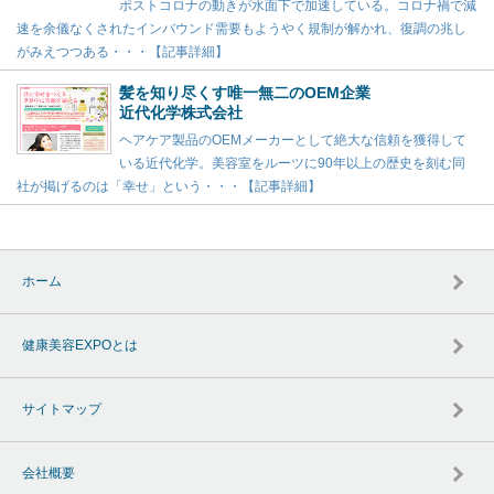
ポストコロナの動きが水面下で加速している。コロナ禍で減
速を余儀なくされたインバウンド需要もようやく規制が解かれ、復調の兆し
がみえつつある・・・【記事詳細】
髪を知り尽くす唯一無二のOEM企業
近代化学株式会社
ヘアケア製品のOEMメーカーとして絶大な信頼を獲得して
いる近代化学。美容室をルーツに90年以上の歴史を刻む同
社が掲げるのは「幸せ」という・・・【記事詳細】
ホーム
健康美容EXPOとは
サイトマップ
会社概要