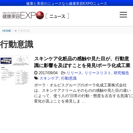
健康と美容のニュースなら健康美容EXPOニュース
HOME
>
行動意識
行動意識
スキンケア化粧品の感触や見た目が、行動意
識に影響を及ぼすことを発見/ポーラ化成工業
2017/09/04
-
リリース
,
リリースリスト
,
研究報告
スキンケア
,
行動意識
ポーラ・オルビスグループのポーラ化成工業株式会社
は、スキンケアクリームそのものの感触や見た目の違い
によって、使う人の“日常の行動・態度を左右する意識”に
変化が及ぶことを発見しま …