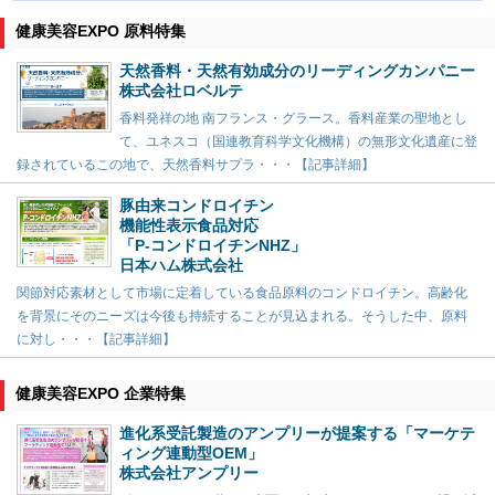
健康美容EXPO 原料特集
天然香料・天然有効成分のリーディングカンパニー
株式会社ロベルテ
香料発祥の地 南フランス・グラース。香料産業の聖地とし
て、ユネスコ（国連教育科学文化機構）の無形文化遺産に登
録されているこの地で、天然香料サプラ・・・【記事詳細】
豚由来コンドロイチン
機能性表示食品対応
「P-コンドロイチンNHZ」
日本ハム株式会社
関節対応素材として市場に定着している食品原料のコンドロイチン。高齢化
を背景にそのニーズは今後も持続することが見込まれる。そうした中、原料
に対し・・・【記事詳細】
健康美容EXPO 企業特集
進化系受託製造のアンプリーが提案する「マーケテ
ィング連動型OEM」
株式会社アンプリー