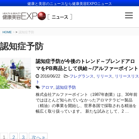
健康と美容のニュースなら健康美容EXPOニュース
HOME
>
認知症予防
認知症予防
認知症予防が今後のトレンド～ブレンドアロ
マをPB商品として供給～/アルファーポイント
2016/06/22
-
フレグランス
,
リリース
,
リリースリス
ト
アロマ
,
認知症予防
株式会社アルファーポイント（1987年創業）は、30年前
ではほとんど知られていなかったアロマテラピー製品
（精油）の事業を開始し、世界各国で採取される精油を
幅広く取り扱っています。 新たな試みとして、2 …
1
2
3
次へ »