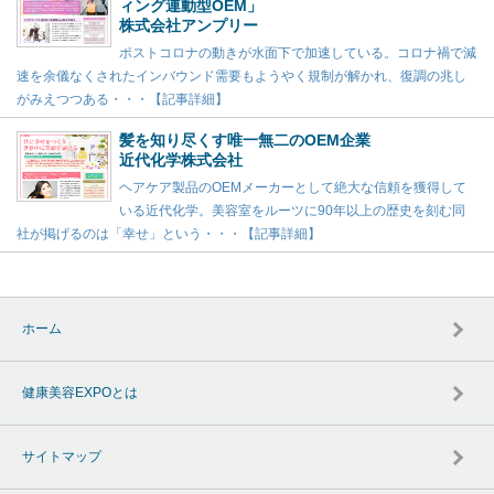
ィング連動型OEM」
株式会社アンプリー
ポストコロナの動きが水面下で加速している。コロナ禍で減
速を余儀なくされたインバウンド需要もようやく規制が解かれ、復調の兆し
がみえつつある・・・【記事詳細】
髪を知り尽くす唯一無二のOEM企業
近代化学株式会社
ヘアケア製品のOEMメーカーとして絶大な信頼を獲得して
いる近代化学。美容室をルーツに90年以上の歴史を刻む同
社が掲げるのは「幸せ」という・・・【記事詳細】
ホーム
健康美容EXPOとは
サイトマップ