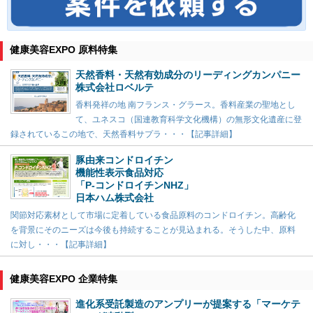
健康美容EXPO 原料特集
天然香料・天然有効成分のリーディングカンパニー
株式会社ロベルテ
香料発祥の地 南フランス・グラース。香料産業の聖地とし
て、ユネスコ（国連教育科学文化機構）の無形文化遺産に登
録されているこの地で、天然香料サプラ・・・【記事詳細】
豚由来コンドロイチン
機能性表示食品対応
「P-コンドロイチンNHZ」
日本ハム株式会社
関節対応素材として市場に定着している食品原料のコンドロイチン。高齢化
を背景にそのニーズは今後も持続することが見込まれる。そうした中、原料
に対し・・・【記事詳細】
健康美容EXPO 企業特集
進化系受託製造のアンプリーが提案する「マーケテ