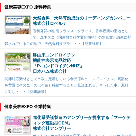
健康美容EXPO 原料特集
天然香料・天然有効成分のリーディングカンパニー
株式会社ロベルテ
香料発祥の地 南フランス・グラース。香料産業の聖地とし
て、ユネスコ（国連教育科学文化機構）の無形文化遺産に登
録されているこの地で、天然香料サプラ・・・【記事詳細】
豚由来コンドロイチン
機能性表示食品対応
「P-コンドロイチンNHZ」
日本ハム株式会社
関節対応素材として市場に定着している食品原料のコンドロイチン。高齢化
を背景にそのニーズは今後も持続することが見込まれる。そうした中、原料
に対し・・・【記事詳細】
健康美容EXPO 企業特集
進化系受託製造のアンプリーが提案する「マーケテ
ィング連動型OEM」
株式会社アンプリー