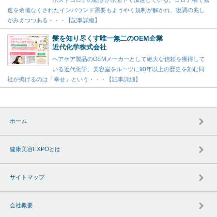
ポストコロナの動きが水面下で加速している。コロナ禍で減
速を余儀なくされたインバウンド需要もようやく規制が解かれ、復調の兆し
がみえつつある・・・【記事詳細】
髪を知り尽くす唯一無二のOEM企業
近代化学株式会社
ヘアケア製品のOEMメーカーとして絶大な信頼を獲得して
いる近代化学。美容室をルーツに90年以上の歴史を刻む同
社が掲げるのは「幸せ」という・・・【記事詳細】
ホーム
健康美容EXPOとは
サイトマップ
会社概要