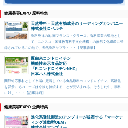
健康美容EXPO 原料特集
天然香料・天然有効成分のリーディングカンパニー
株式会社ロベルテ
香料発祥の地 南フランス・グラース。香料産業の聖地とし
て、ユネスコ（国連教育科学文化機構）の無形文化遺産に登
録されているこの地で、天然香料サプラ・・・【記事詳細】
豚由来コンドロイチン
機能性表示食品対応
「P-コンドロイチンNHZ」
日本ハム株式会社
関節対応素材として市場に定着している食品原料のコンドロイチン。高齢化
を背景にそのニーズは今後も持続することが見込まれる。そうした中、原料
に対し・・・【記事詳細】
健康美容EXPO 企業特集
進化系受託製造のアンプリーが提案する「マーケテ
ィング連動型OEM」
株式会社アンプリー