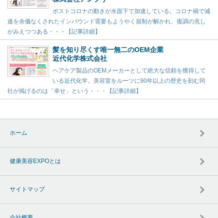
ポストコロナの動きが水面下で加速している。コロナ禍で減
速を余儀なくされたインバウンド需要もようやく規制が解かれ、復調の兆し
がみえつつある・・・【記事詳細】
髪を知り尽くす唯一無二のOEM企業
近代化学株式会社
ヘアケア製品のOEMメーカーとして絶大な信頼を獲得して
いる近代化学。美容室をルーツに90年以上の歴史を刻む同
社が掲げるのは「幸せ」という・・・【記事詳細】
ホーム
健康美容EXPOとは
サイトマップ
会社概要