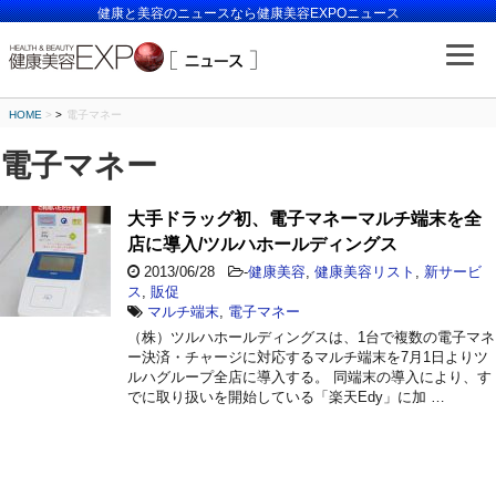
健康と美容のニュースなら健康美容EXPOニュース
HOME
>
電子マネー
電子マネー
大手ドラッグ初、電子マネーマルチ端末を全
店に導入/ツルハホールディングス
2013/06/28
-
健康美容
,
健康美容リスト
,
新サービ
ス
,
販促
マルチ端末
,
電子マネー
（株）ツルハホールディングスは、1台で複数の電子マネ
ー決済・チャージに対応するマルチ端末を7月1日よりツ
ルハグループ全店に導入する。 同端末の導入により、す
でに取り扱いを開始している「楽天Edy」に加 …