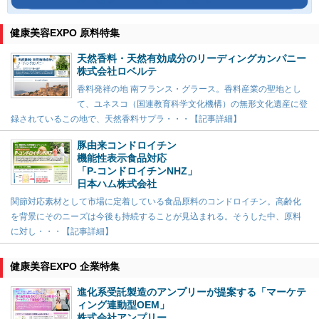
健康美容EXPO 原料特集
天然香料・天然有効成分のリーディングカンパニー
株式会社ロベルテ
香料発祥の地 南フランス・グラース。香料産業の聖地とし
て、ユネスコ（国連教育科学文化機構）の無形文化遺産に登
録されているこの地で、天然香料サプラ・・・【記事詳細】
豚由来コンドロイチン
機能性表示食品対応
「P-コンドロイチンNHZ」
日本ハム株式会社
関節対応素材として市場に定着している食品原料のコンドロイチン。高齢化
を背景にそのニーズは今後も持続することが見込まれる。そうした中、原料
に対し・・・【記事詳細】
健康美容EXPO 企業特集
進化系受託製造のアンプリーが提案する「マーケテ
ィング連動型OEM」
株式会社アンプリー