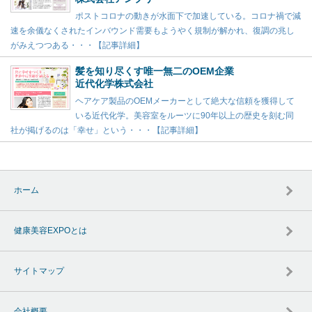
ポストコロナの動きが水面下で加速している。コロナ禍で減
速を余儀なくされたインバウンド需要もようやく規制が解かれ、復調の兆し
がみえつつある・・・【記事詳細】
髪を知り尽くす唯一無二のOEM企業
近代化学株式会社
ヘアケア製品のOEMメーカーとして絶大な信頼を獲得して
いる近代化学。美容室をルーツに90年以上の歴史を刻む同
社が掲げるのは「幸せ」という・・・【記事詳細】
ホーム
健康美容EXPOとは
サイトマップ
会社概要