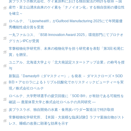
炭プラスラボ株式会社、ケイ素原料における独自製法の特許を取得 ～国
産竹・富士山湧水由来のケイ素を「ナノイオン化」する独自技術の優位性
を確立～
ロベルテ、「Lipowheat®」がGulfood Manufacturing 2025にて年間最優
秀機能性成分賞を受賞
一丸ファルコス、「BSB Innovation Award 2025」環境部門にてプロテオ
グリカンIPCが受賞
常磐植物化学研究所、未来の植物化学を担う研究者を表彰「第3回 松尾仁
賞」を贈呈。
ユニアル、北海道大学より「北大発認定スタートアップ企業」の称号を授
与
新製品「Damasty®（ダマスティー）」を発表 － ダマスクローズ × SOD
BⓇ × アセロラによるトリプル抗酸化でホリスティックビューティーを実
現／株式会社ロベルテ
ロベルテ、大学野球選手の疲労回復に「SOD B®」が有効である可能性を
確認 ― 鹿屋体育大学と株式会社ロベルテの共同研究 ―
炭プラスラボ、独自開発の水素・食用炭パウダー製造法で特許取得
常磐植物化学研究所、【米国・大規模な臨床試験】ラフマ葉抽出物がスト
レス、睡眠の改善に顕著な効果を示す