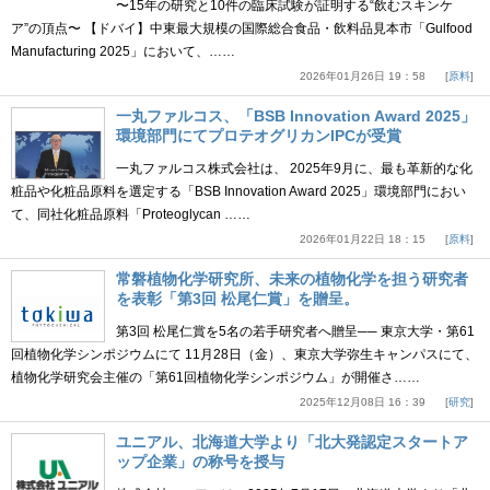
〜15年の研究と10件の臨床試験が証明する“飲むスキンケ
ア”の頂点〜 【ドバイ】中東最大規模の国際総合食品・飲料品見本市「Gulfood
Manufacturing 2025」において、……
2026年01月26日 19：58
原料
一丸ファルコス、「BSB Innovation Award 2025」
環境部門にてプロテオグリカンIPCが受賞
一丸ファルコス株式会社は、 2025年9月に、最も革新的な化
粧品や化粧品原料を選定する「BSB Innovation Award 2025」環境部門におい
て、同社化粧品原料「Proteoglycan ……
2026年01月22日 18：15
原料
常磐植物化学研究所、未来の植物化学を担う研究者
を表彰「第3回 松尾仁賞」を贈呈。
第3回 松尾仁賞を5名の若手研究者へ贈呈── 東京大学・第61
回植物化学シンポジウムにて 11月28日（金）、東京大学弥生キャンパスにて、
植物化学研究会主催の「第61回植物化学シンポジウム」が開催さ……
2025年12月08日 16：39
研究
ユニアル、北海道大学より「北大発認定スタートア
ップ企業」の称号を授与