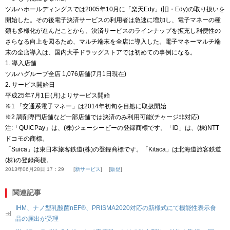
ツルハホールディングスでは2005年10月に「楽天Edy」(旧・Edy)の取り扱いを
開始した。その後電子決済サービスの利用者は急速に増加し、電子マネーの種
類も多様化が進んだことから、決済サービスのラインナップを拡充し利便性の
さらなる向上を図るため、マルチ端末を全店に導入した。電子マネーマルチ端
末の全店導入は、国内大手ドラッグストアでは初めての事例になる。
1. 導入店舗
ツルハグループ全店 1,076店舗(7月1日現在)
2. サービス開始日
平成25年7月1日(月)よりサービス開始
※1 「交通系電子マネー」は2014年初旬を目処に取扱開始
※2 調剤専門店舗など一部店舗では決済のみ利用可能(チャージ非対応)
注:「QUICPay」は、(株)ジェーシービーの登録商標です。「iD」は、(株)NTT
ドコモの商標。
「Suica」は東日本旅客鉄道(株)の登録商標です。「Kitaca」は北海道旅客鉄道
(株)の登録商標。
2013年06月28日 17：29
新サービス
販促
関連記事
IHM、ナノ型乳酸菌nEF®、PRISMA2020対応の新様式にて機能性表示食
品の届出が受理