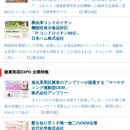
て、ユネスコ（国連教育科学文化機構）の無形文化遺産に登
録されているこの地で、天然香料サプラ・・・【記事詳細】
豚由来コンドロイチン
機能性表示食品対応
「P-コンドロイチンNHZ」
日本ハム株式会社
関節対応素材として市場に定着している食品原料のコンドロイチン。高齢化
を背景にそのニーズは今後も持続することが見込まれる。そうした中、原料
に対し・・・【記事詳細】
健康美容EXPO 企業特集
進化系受託製造のアンプリーが提案する「マーケテ
ィング連動型OEM」
株式会社アンプリー
ポストコロナの動きが水面下で加速している。コロナ禍で減
速を余儀なくされたインバウンド需要もようやく規制が解かれ、復調の兆し
がみえつつある・・・【記事詳細】
髪を知り尽くす唯一無二のOEM企業
近代化学株式会社