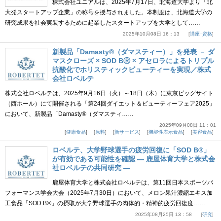
株式会社ユニアルは、2025年7月17日、北海道大学より「北
大発スタートアップ企業」の称号を授与されました。本制度は、北海道大学の
研究成果を社会実装するために起業したスタートアップを大学として……
2025年10月08日 16：13
講座･資格
新製品「Damasty®（ダマスティー）」を発表 － ダ
マスクローズ × SOD BⓇ × アセロラによるトリプル
抗酸化でホリスティックビューティーを実現／株式
会社ロベルテ
株式会社ロベルテは、2025年9月16日（火）～18日（木）に東京ビッグサイト
（西ホール）にて開催される「第24回ダイエット＆ビューティーフェア2025」
において、新製品「Damasty®（ダマスティ……
2025年09月08日 11：01
健康食品
原料
新サービス
機能性表示食品
美容食品
ロベルテ、大学野球選手の疲労回復に「SOD B®」
が有効である可能性を確認 ― 鹿屋体育大学と株式会
社ロベルテの共同研究 ―
鹿屋体育大学と株式会社ロベルテは、第11回日本スポーツパ
フォーマンス学会大会（2025年7月30日）において、メロン果汁濃縮エキス加
工食品「SOD B®」の摂取が大学野球選手の肉体的・精神的疲労回復度……
2025年08月25日 13：58
研究