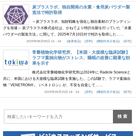
炭プラスラボ、独自開発の水素・食用炭パウダー製
造法で特許取得
～炭プラスラボ、知財戦略を強化し独自素材のブランディン
グを加速～ 炭プラスラボ株式会社は、かねてより特許出願を行っていた「水素
パウダーの製造方法」に関して、2025年7月10日付で特許を取得した……
2025年08月06日 14：44
健康食品
原料
機能性表示食品
研究
常磐植物化学研究所、【米国・大規模な臨床試験】
ラフマ葉抽出物がストレス、睡眠の改善に顕著な効
果を示す
株式会社常磐植物化学研究所は2024年に Radicle Scienceと
共に、米国における大規模な臨床試験を実施した。この試験で、ラフマ葉抽出
物「VENETRON®」（ベネトロン）が、不安を自覚して……
2025年06月25日 18：24
原料
機能性表示食品
研究