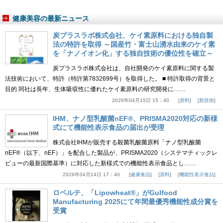
健康美容の最新ニュース
炭プラスラボ株式会社、ケイ素原料における独自製
法の特許を取得 ～国産竹・富士山湧水由来のケイ素
を「ナノイオン化」する独自技術の優位性を確立～
炭プラスラボ株式会社は、自社開発のケイ素原料に関する製
法技術において、特許（特許第7832699号）を取得した。 ■ 特許取得の背景と
目的 同社は長年、生体吸収性に優れたケイ素原料の研究開発に……
2026年04月15日 15：40
原料
新技術
IHM、ナノ型乳酸菌nEF®、PRISMA2020対応の新様
式にて機能性表示食品の届出が受理
株式会社IHMが販売する殺菌乳酸菌原料「ナノ型乳酸菌
nEF®（以下、nEF）」を配合した製品が、PRISMA2020（システマティックレ
ビューの最新国際基準）に対応した新様式での機能性表示食品とし……
2026年04月14日 17：40
健康食品
原料
機能性表示食品
ロベルテ、「Lipowheat®」がGulfood
Manufacturing 2025にて年間最優秀機能性成分賞を
受賞