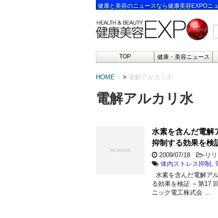
健康と美容のニュースなら健康美容EXPOニ
TOP
健康・美容ニュース
HOME
>
電解アルカリ水
電解アルカリ水
水素を含んだ電解
抑制する効果を検
2009/07/18
-
リリ
体内ストレス抑制
,
水素を含んだ電解アル
る効果を検証 ～第17 
ニック電工株式会 …