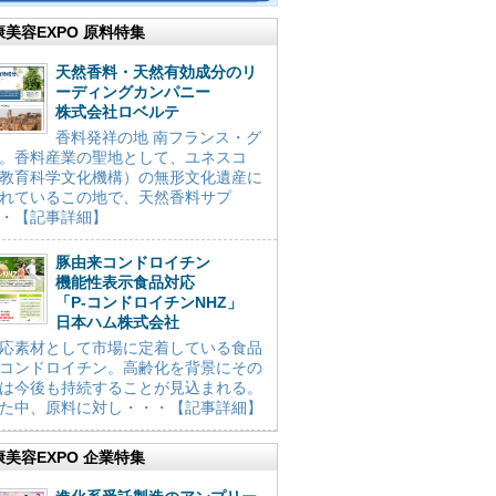
康美容EXPO 原料特集
天然香料・天然有効成分のリ
ーディングカンパニー
株式会社ロベルテ
香料発祥の地 南フランス・グ
。香料産業の聖地として、ユネスコ
教育科学文化機構）の無形文化遺産に
れているこの地で、天然香料サプ
・【記事詳細】
豚由来コンドロイチン
機能性表示食品対応
「P-コンドロイチンNHZ」
日本ハム株式会社
応素材として市場に定着している食品
コンドロイチン。高齢化を背景にその
は今後も持続することが見込まれる。
た中、原料に対し・・・【記事詳細】
康美容EXPO 企業特集