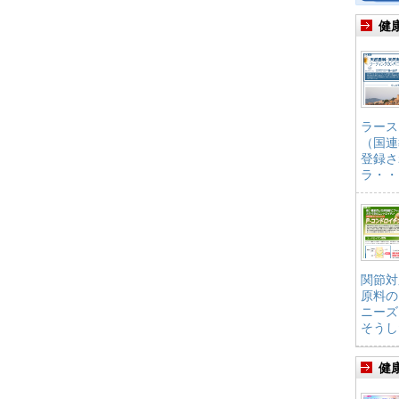
健
ラース
（国連
登録さ
ラ・・
関節対
原料の
ニーズ
そうし
健