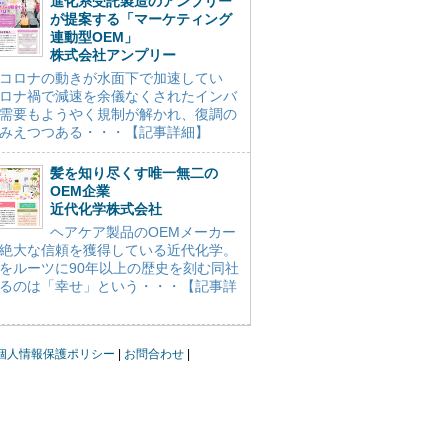
進化系受託製造のアンプリー
が提案する「マーケティング
連動型OEM」
株式会社アンプリー
コロナの動きが水面下で加速してい
ロナ禍で減速を余儀なくされたインバ
需要もようやく規制が解かれ、復調の
みえつつある・・・【記事詳細】
髪を知り尽くす唯一無二の
OEM企業
近代化学株式会社
ヘアケア製品のOEMメーカー
絶大な信頼を獲得している近代化学。
をルーツに90年以上の歴史を刻む同社
るのは「幸せ」という・・・【記事詳
個人情報保護ポリシー
お問合わせ