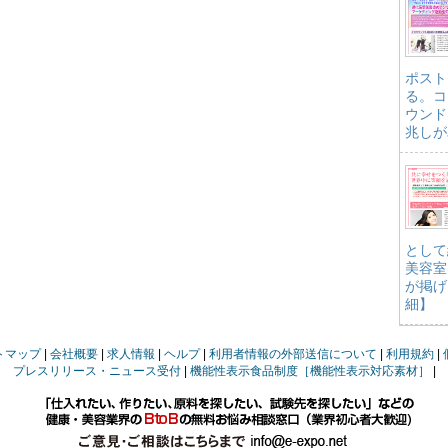
ポスト
る。コ
ウンド
兆しが
として
美容室
が掲げ
細】
トマップ
会社概要
求人情報
ヘルプ
利用者情報の外部送信について
利用規約
プレスリリース・ニュース受付
機能性表示食品制度［機能性表示対応素材］