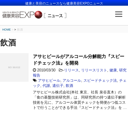
健康と美容のニュースなら健康美容EXPOニュース
HOME
>
飲酒
飲酒
アサヒビールがアルコール分解能力『スピー
ドチェック法』を開発
2010/03/30
-
リリース
,
リリースリスト
,
健康
,
研究
報告
アサヒビール
,
アルコール
,
スピードチェック法
,
チェ
ック
,
代謝
,
遺伝子
,
飲酒
アサヒビール株式会社(本社 東京、社長 泉谷直木）の
「食の基盤技術研究所」は、同研究所の持つ遺伝子解析
技術を元に、アルコール体質チェックを簡便かつ低コス
トで行うことができる手法『スピードチェック法』を …