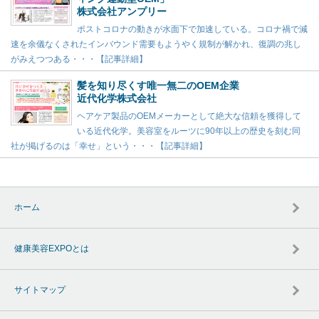
株式会社アンプリー
ポストコロナの動きが水面下で加速している。コロナ禍で減
速を余儀なくされたインバウンド需要もようやく規制が解かれ、復調の兆し
がみえつつある・・・【記事詳細】
髪を知り尽くす唯一無二のOEM企業
近代化学株式会社
ヘアケア製品のOEMメーカーとして絶大な信頼を獲得して
いる近代化学。美容室をルーツに90年以上の歴史を刻む同
社が掲げるのは「幸せ」という・・・【記事詳細】
ホーム
健康美容EXPOとは
サイトマップ