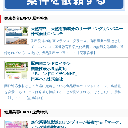
健康美容EXPO 原料特集
天然香料・天然有効成分のリーディングカンパニー
株式会社ロベルテ
香料発祥の地 南フランス・グラース。香料産業の聖地とし
て、ユネスコ（国連教育科学文化機構）の無形文化遺産に登
録されているこの地で、天然香料サプラ・・・【記事詳細】
豚由来コンドロイチン
機能性表示食品対応
「P-コンドロイチンNHZ」
日本ハム株式会社
関節対応素材として市場に定着している食品原料のコンドロイチン。高齢化
を背景にそのニーズは今後も持続することが見込まれる。そうした中、原料
に対し・・・【記事詳細】
健康美容EXPO 企業特集
進化系受託製造のアンプリーが提案する「マーケテ
ィング連動型OEM」