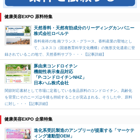
健康美容EXPO 原料特集
天然香料・天然有効成分のリーディングカンパニー
株式会社ロベルテ
香料発祥の地 南フランス・グラース。香料産業の聖地とし
て、ユネスコ（国連教育科学文化機構）の無形文化遺産に登
録されているこの地で、天然香料サプラ・・・【記事詳細】
豚由来コンドロイチン
機能性表示食品対応
「P-コンドロイチンNHZ」
日本ハム株式会社
関節対応素材として市場に定着している食品原料のコンドロイチン。高齢化
を背景にそのニーズは今後も持続することが見込まれる。そうした中、原料
に対し・・・【記事詳細】
健康美容EXPO 企業特集
進化系受託製造のアンプリーが提案する「マーケテ
ィング連動型OEM」