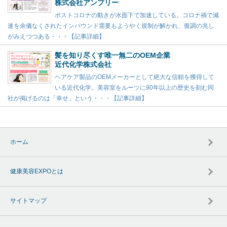
株式会社アンプリー
ポストコロナの動きが水面下で加速している。コロナ禍で減
速を余儀なくされたインバウンド需要もようやく規制が解かれ、復調の兆し
がみえつつある・・・【記事詳細】
髪を知り尽くす唯一無二のOEM企業
近代化学株式会社
ヘアケア製品のOEMメーカーとして絶大な信頼を獲得して
いる近代化学。美容室をルーツに90年以上の歴史を刻む同
社が掲げるのは「幸せ」という・・・【記事詳細】
ホーム
健康美容EXPOとは
サイトマップ