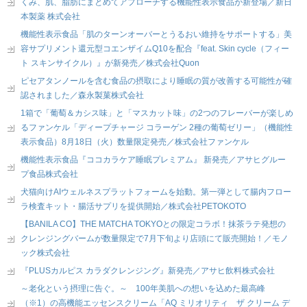
くみ、肌、脂肪にまとめてアプローチする機能性表示食品が新登場／新日
本製薬 株式会社
機能性表示食品「肌のターンオーバーとうるおい維持をサポートする」美
容サプリメント還元型コエンザイムQ10を配合『feat. Skin cycle（フィー
ト スキンサイクル）』が新発売／株式会社Quon
ピセアタンノールを含む食品の摂取により睡眠の質が改善する可能性が確
認されました／森永製菓株式会社
1箱で「葡萄＆カシス味」と「マスカット味」の2つのフレーバーが楽しめ
るファンケル「ディープチャージ コラーゲン 2種の葡萄ゼリー」（機能性
表示食品）8月18日（火）数量限定発売／株式会社ファンケル
機能性表示食品『ココカラケア睡眠プレミアム』 新発売／アサヒグルー
プ食品株式会社
犬猫向けAIウェルネスプラットフォームを始動。第一弾として腸内フロー
ラ検査キット・腸活サプリを提供開始／株式会社PETOKOTO
【BANILA CO】THE MATCHA TOKYOとの限定コラボ！抹茶ラテ発想の
クレンジングバームが数量限定で7月下旬より店頭にて販売開始！／モノ
ック株式会社
『PLUSカルピス カラダクレンジング』新発売／アサヒ飲料株式会社
～老化という摂理に告ぐ。～ 100年美肌への想いを込めた最高峰
（※1）の高機能エッセンスクリーム「AQ ミリオリティ ザ クリーム デ