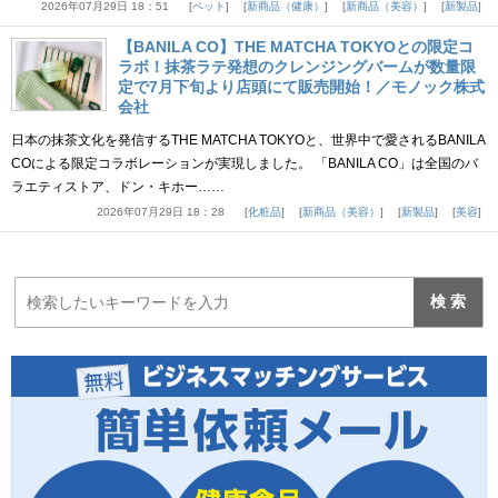
2026年07月29日 18：51
ペット
新商品（健康）
新商品（美容）
新製品
【BANILA CO】THE MATCHA TOKYOとの限定コ
ラボ！抹茶ラテ発想のクレンジングバームが数量限
定で7月下旬より店頭にて販売開始！／モノック株式
会社
日本の抹茶文化を発信するTHE MATCHA TOKYOと、世界中で愛されるBANILA
COによる限定コラボレーションが実現しました。 「BANILA CO」は全国のバ
ラエティストア、ドン・キホー……
2026年07月29日 18：28
化粧品
新商品（美容）
新製品
美容