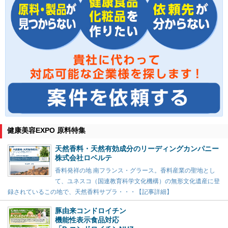
健康美容EXPO 原料特集
天然香料・天然有効成分のリーディングカンパニー
株式会社ロベルテ
香料発祥の地 南フランス・グラース。香料産業の聖地とし
て、ユネスコ（国連教育科学文化機構）の無形文化遺産に登
録されているこの地で、天然香料サプラ・・・【記事詳細】
豚由来コンドロイチン
機能性表示食品対応