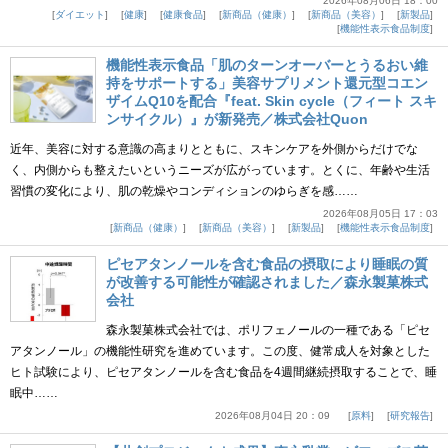
2026年08月06日 18：00
ダイエット
健康
健康食品
新商品（健康）
新商品（美容）
新製品
機能性表示食品制度
機能性表示食品「肌のターンオーバーとうるおい維
持をサポートする」美容サプリメント還元型コエン
ザイムQ10を配合『feat. Skin cycle（フィート スキ
ンサイクル）』が新発売／株式会社Quon
近年、美容に対する意識の高まりとともに、スキンケアを外側からだけでな
く、内側からも整えたいというニーズが広がっています。とくに、年齢や生活
習慣の変化により、肌の乾燥やコンディションのゆらぎを感……
2026年08月05日 17：03
新商品（健康）
新商品（美容）
新製品
機能性表示食品制度
ピセアタンノールを含む食品の摂取により睡眠の質
が改善する可能性が確認されました／森永製菓株式
会社
森永製菓株式会社では、ポリフェノールの一種である「ピセ
アタンノール」の機能性研究を進めています。この度、健常成人を対象とした
ヒト試験により、ピセアタンノールを含む食品を4週間継続摂取することで、睡
眠中……
2026年08月04日 20：09
原料
研究報告