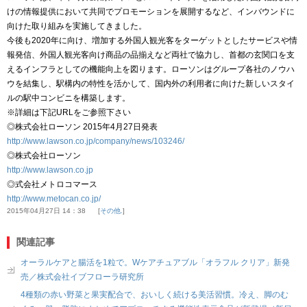
けの情報提供において共同でプロモーションを展開するなど、インバウンドに
向けた取り組みを実施してきました。
今後も2020年に向け、増加する外国人観光客をターゲットとしたサービスや情
報発信、外国人観光客向け商品の品揃えなど両社で協力し、首都の玄関口を支
えるインフラとしての機能向上を図ります。ローソンはグループ各社のノウハ
ウを結集し、駅構内の特性を活かして、国内外の利用者に向けた新しいスタイ
ルの駅中コンビニを構築します。
※詳細は下記URLをご参照下さい
◎株式会社ローソン 2015年4月27日発表
http://www.lawson.co.jp/company/news/103246/
◎株式会社ローソン
http://www.lawson.co.jp
◎式会社メトロコマース
http://www.metocan.co.jp/
2015年04月27日 14：38
その他.
関連記事
オーラルケアと腸活を1粒で。Wケアチュアブル「オラフル クリア」新発
売／株式会社イブフローラ研究所
4種類の赤い野菜と果実配合で、おいしく続ける美活習慣。冷え、脚のむ