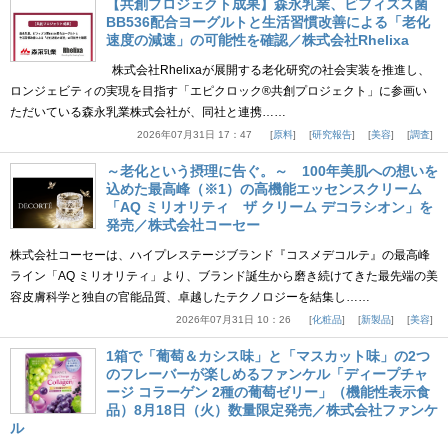
【共創プロジェクト成果】森永乳業、ビフィズス菌
BB536配合ヨーグルトと生活習慣改善による「老化
速度の減速」の可能性を確認／株式会社Rhelixa
株式会社Rhelixaが展開する老化研究の社会実装を推進し、
ロンジェビティの実現を目指す「エピクロック®共創プロジェクト」に参画い
ただいている森永乳業株式会社が、同社と連携……
2026年07月31日 17：47
原料
研究報告
美容
調査
～老化という摂理に告ぐ。～ 100年美肌への想いを
込めた最高峰（※1）の高機能エッセンスクリーム
「AQ ミリオリティ ザ クリーム デコラシオン」を
発売／株式会社コーセー
株式会社コーセーは、ハイプレステージブランド『コスメデコルテ』の最高峰
ライン「AQ ミリオリティ」より、ブランド誕生から磨き続けてきた最先端の美
容皮膚科学と独自の官能品質、卓越したテクノロジーを結集し……
2026年07月31日 10：26
化粧品
新製品
美容
1箱で「葡萄＆カシス味」と「マスカット味」の2つ
のフレーバーが楽しめるファンケル「ディープチャ
ージ コラーゲン 2種の葡萄ゼリー」（機能性表示食
品）8月18日（火）数量限定発売／株式会社ファンケ
ル