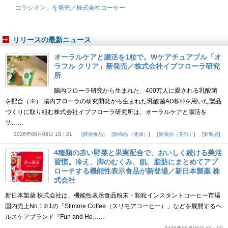
コラシオン」を発売／株式会社コーセー
リリースの最新ニュース
オーラルケアと腸活を1粒で。Wケアチュアブル「オ
ラフル クリア」新発売／株式会社イブフローラ研究
所
腸内フローラ研究から生まれた、400万人に愛される乳酸菌
を配合（※） 腸内フローラの研究開発から生まれた乳酸菌AD株®を用いた製品
づくりに取り組む株式会社イブフローラ研究所は、オーラルケアと腸活を
サ……
2026年08月06日 18：21
健康食品
新商品（健康）
新商品（美容）
新製品
4種類の赤い野菜と果実配合で、おいしく続ける美活
習慣。冷え、脚のむくみ、肌、脂肪にまとめてアプ
ローチする機能性表示食品が新登場／新日本製薬 株
式会社
新日本製薬 株式会社は、機能性表示食品粉末・顆粒インスタントコーヒー市場
国内売上No.1※1の「Slimore Coffee（スリモアコーヒー）」などを展開するヘ
ルスケアブランド『Fun and He……