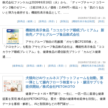
株式会社ファンケルは2026年8月18日（火）から、「ディープチャージ コラー
ゲン 2種のゼリー」（1箱10本入り／価格：2,494円＜税込＞）を「肌のうるお
いと弾力を維持する」機能性表示食品として、……
2026年07月30日 19：21
新商品（健康）
新商品（美容）
新製品
機能性表示食品制度
美容
機能性表示食品『ココカラケア睡眠プレミアム』 新
発売／アサヒグループ食品株式会社
アサヒグループ独自の乳酸菌「ガセリ菌CP2305株」と、
「クロセチン」を配合 アサヒグループ食品株式会社は、機能性表示食品『ココ
カラケア睡眠プレミアム』を、健康食品の通信販売ブランド「カルピス健康
通……
2026年07月30日 18：50
健康食品
新商品（健康）
新商品（美容）
新製品
機能性表示食品制度
美容
犬猫向けAIウェルネスプラットフォームを始動。第
一弾として腸内フローラ検査キット・腸活サプリを
提供開始／株式会社PETOKOTO
健康データ × AI + 専門家で、一生に、一匹一匹に最適な健康
提案を実現 株式会社PETOKOTOは、愛犬・愛猫の健康寿命延伸を目指し、健康
データを蓄積・解析し、AIと獣医師などの専門家が……