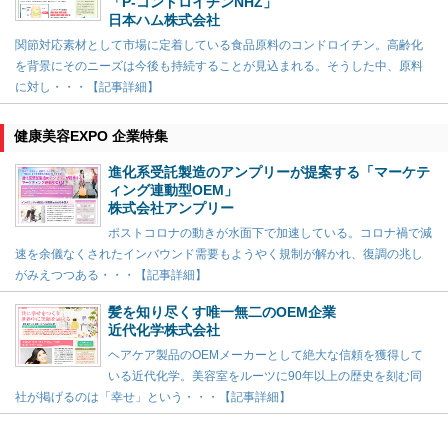
「P-コンドロイチンNHZ」
日本ハム株式会社
関節対応素材として市場に定着している食品原料のコンドロイチン。高齢化
を背景にそのニーズは今後も持続することが見込まれる。そうした中、原料
に対し・・・【記事詳細】
健康美容EXPO 企業特集
進化系受託製造のアンプリーが提案する「マーケテ
ィング連動型OEM」
株式会社アンプリー
ポストコロナの動きが水面下で加速している。コロナ禍で減
速を余儀なくされたインバウンド需要もようやく規制が解かれ、復調の兆し
がみえつつある・・・【記事詳細】
髪を知り尽くす唯一無二のOEM企業
近代化学株式会社
ヘアケア製品のOEMメーカーとして絶大な信頼を獲得して
いる近代化学。美容室をルーツに90年以上の歴史を刻む同
社が掲げるのは「幸せ」という・・・【記事詳細】