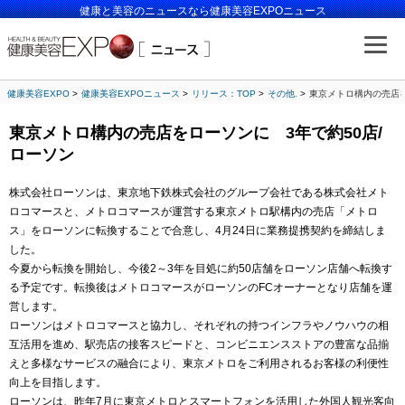
健康と美容のニュースなら健康美容EXPOニュース
健康美容EXPO
健康美容EXPOニュース
リリース：TOP
その他.
東京メトロ構内の売店を
東京メトロ構内の売店をローソンに 3年で約50店/
ローソン
株式会社ローソンは、東京地下鉄株式会社のグループ会社である株式会社メト
ロコマースと、メトロコマースが運営する東京メトロ駅構内の売店「メトロ
ス」をローソンに転換することで合意し、4月24日に業務提携契約を締結しま
した。
今夏から転換を開始し、今後2～3年を目処に約50店舗をローソン店舗へ転換す
る予定です。転換後はメトロコマースがローソンのFCオーナーとなり店舗を運
営します。
ローソンはメトロコマースと協力し、それぞれの持つインフラやノウハウの相
互活用を進め、駅売店の接客スピードと、コンビニエンスストアの豊富な品揃
えと多様なサービスの融合により、東京メトロをご利用されるお客様の利便性
向上を目指します。
ローソンは、昨年7月に東京メトロとスマートフォンを活用した外国人観光客向