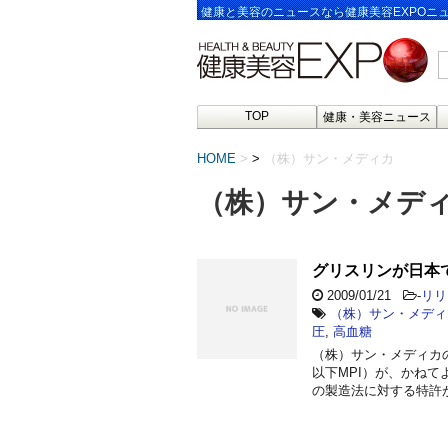
健康と美容のニュースなら健康美容EXPOニ
TOP
健康・美容ニュース
HOME
>
（株）サン・メディカ
（株）サン・メデ
グリスリンが日本
2009/01/21
-
リリ
（株）サン・メディ
圧
,
高血糖
（株）サン・メディカ
以下MPI）が、かね
の製造法に対する特許