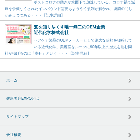
ポストコロナの動きが水面下で加速している。コロナ禍で減
速を余儀なくされたインバウンド需要もようやく規制が解かれ、復調の兆し
がみえつつある・・・【記事詳細】
髪を知り尽くす唯一無二のOEM企業
近代化学株式会社
ヘアケア製品のOEMメーカーとして絶大な信頼を獲得して
いる近代化学。美容室をルーツに90年以上の歴史を刻む同
社が掲げるのは「幸せ」という・・・【記事詳細】
ホーム
健康美容EXPOとは
サイトマップ
会社概要