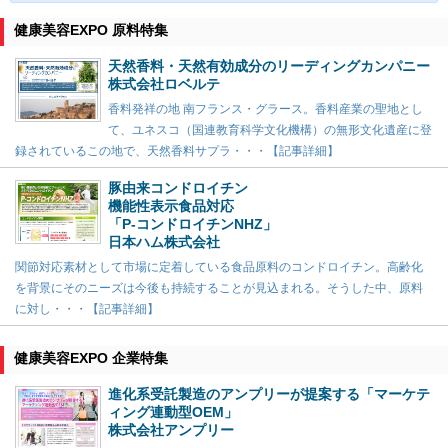
健康美容EXPO 原料特集
天然香料・天然有効成分のリーディングカンパニー
株式会社ロベルテ
香料発祥の地 南フランス・グラース。香料産業の聖地とし
て、ユネスコ（国連教育科学文化機構）の無形文化遺産に登
録されているこの地で、天然香料サプラ・・・【記事詳細】
豚由来コンドロイチン
機能性表示食品対応
「P-コンドロイチンNHZ」
日本ハム株式会社
関節対応素材として市場に定着している食品原料のコンドロイチン。高齢化
を背景にそのニーズは今後も持続することが見込まれる。そうした中、原料
に対し・・・【記事詳細】
健康美容EXPO 企業特集
進化系受託製造のアンプリーが提案する「マーケテ
ィング連動型OEM」
株式会社アンプリー