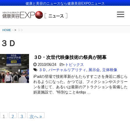
健康と美容のニュースなら健康美容EXPOニュース
HOME
>
３Ｄ
３Ｄ
３D・次世代映像技術の祭典が開幕
2010/06/24
-
トピックス
３Ｄ
,
バーチャルリアリティ
,
展示会
,
立体映像
iPadの登場で技術革新がもたらすすごさを身近に感じら
れるようになった。かつては、フィクションやスクリー
ンを通じて、あるいは最新のアトラクションを装備した
娯楽施設で、“特別なこと&rdqu …
1
2
3
次へ »