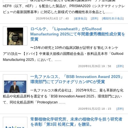
株式会社IHMが販売する殺菌乳酸菌原料「ナノ型乳酸菌
nEF®（以下、nEF）」を配合した製品が、PRISMA2020（システマティックレ
ビューの最新国際基準）に対応した新様式での機能性表示食品とし……
2026年04月14日 17：40
健康食品
原料
機能性表示食品
ロベルテ、「Lipowheat®」がGulfood
Manufacturing 2025にて年間最優秀機能性成分賞を
受賞
〜15年の研究と10件の臨床試験が証明する“飲むスキンケ
ア”の頂点〜 【ドバイ】中東最大規模の国際総合食品・飲料品見本市「Gulfood
Manufacturing 2025」において、……
2026年01月26日 19：58
原料
一丸ファルコス、「BSB Innovation Award 2025」
環境部門にてプロテオグリカンIPCが受賞
一丸ファルコス株式会社は、 2025年9月に、最も革新的な化
粧品や化粧品原料を選定する「BSB Innovation Award 2025」環境部門におい
て、同社化粧品原料「Proteoglycan ……
2026年01月22日 18：15
原料
常磐植物化学研究所、未来の植物化学を担う研究者
を表彰「第3回 松尾仁賞」を贈呈。