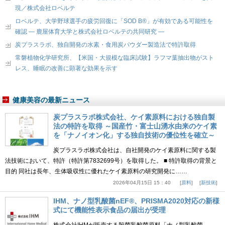
現／株式会社ロベルテ
ロベルテ、大学野球選手の疲労回復に「SOD B®」が有効である可能性を
確認 ― 鹿屋体育大学と株式会社ロベルテの共同研究 ―
炭プラスラボ、独自開発の水素・食用炭パウダー製造法で特許取得
常磐植物化学研究所、【米国・大規模な臨床試験】ラフマ葉抽出物がスト
レス、睡眠の改善に顕著な効果を示す
健康美容の最新ニュース
炭プラスラボ株式会社、ケイ素原料における独自製
法の特許を取得 ～国産竹・富士山湧水由来のケイ素
を「ナノイオン化」する独自技術の優位性を確立～
炭プラスラボ株式会社は、自社開発のケイ素原料に関する製
法技術において、特許（特許第7832699号）を取得した。 ■ 特許取得の背景と
目的 同社は長年、生体吸収性に優れたケイ素原料の研究開発に……
2026年04月15日 15：40
原料
新技術
IHM、ナノ型乳酸菌nEF®、PRISMA2020対応の新様
式にて機能性表示食品の届出が受理