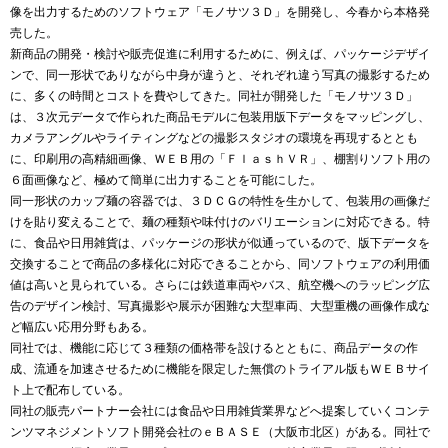
像を出力するためのソフトウェア「モノサツ３Ｄ」を開発し、今春から本格発
売した。
新商品の開発・検討や販売促進に利用するために、例えば、パッケージデザイ
ンで、同一形状でありながら中身が違うと、それぞれ違う写真の撮影するため
に、多くの時間とコストを費やしてきた。同社が開発した「モノサツ３Ｄ」
は、３次元データで作られた商品モデルに包装用版下データをマッピングし、
カメラアングルやライティングなどの撮影スタジオの環境を再現するととも
に、印刷用の高精細画像、ＷＥＢ用の「ＦｌａｓｈＶＲ」、棚割りソフト用の
６面画像など、極めて簡単に出力することを可能にした。
同一形状のカップ麺の容器では、３ＤＣＧの特性を生かして、包装用の画像だ
けを貼り変えることで、麺の種類や味付けのバリエーションに対応できる。特
に、食品や日用雑貨は、パッケージの形状が似通っているので、版下データを
交換することで商品の多様化に対応できることから、同ソフトウェアの利用価
値は高いと見られている。さらには鉄道車両やバス、航空機へのラッピング広
告のデザイン検討、写真撮影や展示が困難な大型車両、大型重機の画像作成な
ど幅広い応用分野もある。
同社では、機能に応じて３種類の価格帯を設けるとともに、商品データの作
成、流通を加速させるために機能を限定した無償のトライアル版もＷＥＢサイ
ト上で配布している。
同社の販売パートナー会社には食品や日用雑貨業界などへ提案していくコンテ
ンツマネジメントソフト開発会社のｅＢＡＳＥ（大阪市北区）がある。同社で