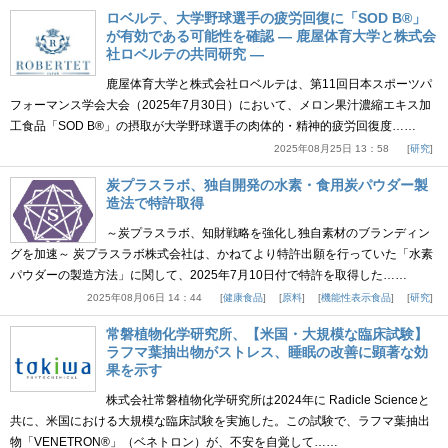
ロベルテ、大学野球選手の疲労回復に「SOD B®」
が有効である可能性を確認 ― 鹿屋体育大学と株式会
社ロベルテの共同研究 ―
鹿屋体育大学と株式会社ロベルテは、第11回日本スポーツパ
フォーマンス学会大会（2025年7月30日）において、メロン果汁濃縮エキス加
工食品「SOD B®」の摂取が大学野球選手の肉体的・精神的疲労回復度……
2025年08月25日 13：58
研究
炭プラスラボ、独自開発の水素・食用炭パウダー製
造法で特許取得
～炭プラスラボ、知財戦略を強化し独自素材のブランディン
グを加速～ 炭プラスラボ株式会社は、かねてより特許出願を行っていた「水素
パウダーの製造方法」に関して、2025年7月10日付で特許を取得した……
2025年08月06日 14：44
健康食品
原料
機能性表示食品
研究
常磐植物化学研究所、【米国・大規模な臨床試験】
ラフマ葉抽出物がストレス、睡眠の改善に顕著な効
果を示す
株式会社常磐植物化学研究所は2024年に Radicle Scienceと
共に、米国における大規模な臨床試験を実施した。この試験で、ラフマ葉抽出
物「VENETRON®」（ベネトロン）が、不安を自覚して……