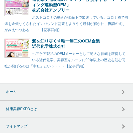
ィング連動型OEM」
株式会社アンプリー
ポストコロナの動きが水面下で加速している。コロナ禍で減
速を余儀なくされたインバウンド需要もようやく規制が解かれ、復調の兆し
がみえつつある・・・【記事詳細】
髪を知り尽くす唯一無二のOEM企業
近代化学株式会社
ヘアケア製品のOEMメーカーとして絶大な信頼を獲得して
いる近代化学。美容室をルーツに90年以上の歴史を刻む同
社が掲げるのは「幸せ」という・・・【記事詳細】
ホーム
健康美容EXPOとは
サイトマップ