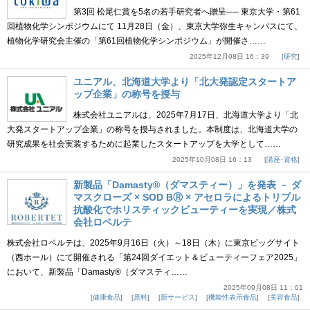
第3回 松尾仁賞を5名の若手研究者へ贈呈── 東京大学・第61
回植物化学シンポジウムにて 11月28日（金）、東京大学弥生キャンパスにて、
植物化学研究会主催の「第61回植物化学シンポジウム」が開催さ……
2025年12月08日 16：39
研究
ユニアル、北海道大学より「北大発認定スタートア
ップ企業」の称号を授与
株式会社ユニアルは、2025年7月17日、北海道大学より「北
大発スタートアップ企業」の称号を授与されました。本制度は、北海道大学の
研究成果を社会実装するために起業したスタートアップを大学として……
2025年10月08日 16：13
講座･資格
新製品「Damasty®（ダマスティー）」を発表 － ダ
マスクローズ × SOD BⓇ × アセロラによるトリプル
抗酸化でホリスティックビューティーを実現／株式
会社ロベルテ
株式会社ロベルテは、2025年9月16日（火）～18日（木）に東京ビッグサイト
（西ホール）にて開催される「第24回ダイエット＆ビューティーフェア2025」
において、新製品「Damasty®（ダマスティ……
2025年09月08日 11：01
健康食品
原料
新サービス
機能性表示食品
美容食品