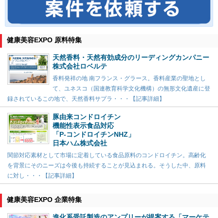
健康美容EXPO 原料特集
天然香料・天然有効成分のリーディングカンパニー
株式会社ロベルテ
香料発祥の地 南フランス・グラース。香料産業の聖地とし
て、ユネスコ（国連教育科学文化機構）の無形文化遺産に登
録されているこの地で、天然香料サプラ・・・【記事詳細】
豚由来コンドロイチン
機能性表示食品対応
「P-コンドロイチンNHZ」
日本ハム株式会社
関節対応素材として市場に定着している食品原料のコンドロイチン。高齢化
を背景にそのニーズは今後も持続することが見込まれる。そうした中、原料
に対し・・・【記事詳細】
健康美容EXPO 企業特集
進化系受託製造のアンプリーが提案する「マーケテ