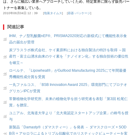
は、さらに幅広い業界へアプローチしていくため、特定業界に限らず販売パー
トナーを募集している。
2010年06月04日 12：39
包装タイムス
容器･パッケージ
関連記事
IHM、ナノ型乳酸菌nEF®、PRISMA2020対応の新様式にて機能性表示食
品の届出が受理
炭プラスラボ株式会社、ケイ素原料における独自製法の特許を取得 ～国
産竹・富士山湧水由来のケイ素を「ナノイオン化」する独自技術の優位性
を確立～
ロベルテ、「Lipowheat®」がGulfood Manufacturing 2025にて年間最優
秀機能性成分賞を受賞
一丸ファルコス、「BSB Innovation Award 2025」環境部門にてプロテオ
グリカンIPCが受賞
常磐植物化学研究所、未来の植物化学を担う研究者を表彰「第3回 松尾仁
賞」を贈呈。
ユニアル、北海道大学より「北大発認定スタートアップ企業」の称号を授
与
新製品「Damasty®（ダマスティー）」を発表 － ダマスクローズ × SOD
BⓇ × アセロラによるトリプル抗酸化でホリスティックビューティーを実