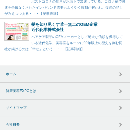
ポストコロナの動きが水面下で加速している。コロナ禍で減
速を余儀なくされたインバウンド需要もようやく規制が解かれ、復調の兆し
がみえつつある・・・【記事詳細】
髪を知り尽くす唯一無二のOEM企業
近代化学株式会社
ヘアケア製品のOEMメーカーとして絶大な信頼を獲得して
いる近代化学。美容室をルーツに90年以上の歴史を刻む同
社が掲げるのは「幸せ」という・・・【記事詳細】
ホーム
健康美容EXPOとは
サイトマップ
会社概要