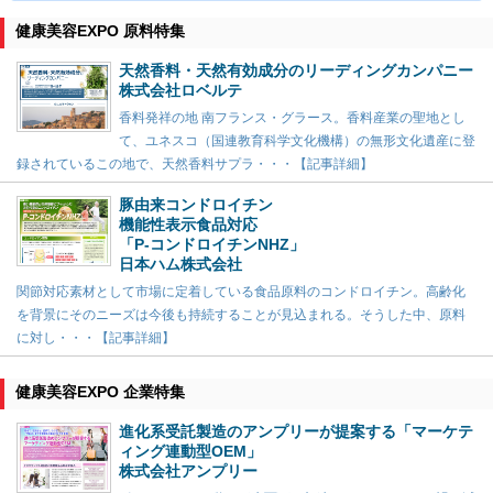
健康美容EXPO 原料特集
天然香料・天然有効成分のリーディングカンパニー
株式会社ロベルテ
香料発祥の地 南フランス・グラース。香料産業の聖地とし
て、ユネスコ（国連教育科学文化機構）の無形文化遺産に登
録されているこの地で、天然香料サプラ・・・【記事詳細】
豚由来コンドロイチン
機能性表示食品対応
「P-コンドロイチンNHZ」
日本ハム株式会社
関節対応素材として市場に定着している食品原料のコンドロイチン。高齢化
を背景にそのニーズは今後も持続することが見込まれる。そうした中、原料
に対し・・・【記事詳細】
健康美容EXPO 企業特集
進化系受託製造のアンプリーが提案する「マーケテ
ィング連動型OEM」
株式会社アンプリー