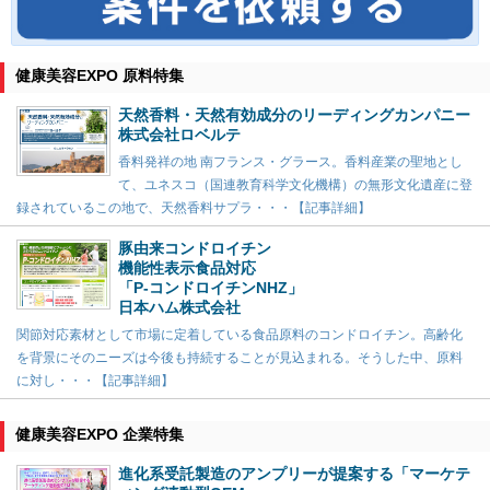
健康美容EXPO 原料特集
天然香料・天然有効成分のリーディングカンパニー
株式会社ロベルテ
香料発祥の地 南フランス・グラース。香料産業の聖地とし
て、ユネスコ（国連教育科学文化機構）の無形文化遺産に登
録されているこの地で、天然香料サプラ・・・【記事詳細】
豚由来コンドロイチン
機能性表示食品対応
「P-コンドロイチンNHZ」
日本ハム株式会社
関節対応素材として市場に定着している食品原料のコンドロイチン。高齢化
を背景にそのニーズは今後も持続することが見込まれる。そうした中、原料
に対し・・・【記事詳細】
健康美容EXPO 企業特集
進化系受託製造のアンプリーが提案する「マーケテ