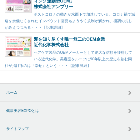
ィング連動型OEM」
株式会社アンプリー
ポストコロナの動きが水面下で加速している。コロナ禍で減
速を余儀なくされたインバウンド需要もようやく規制が解かれ、復調の兆し
がみえつつある・・・【記事詳細】
髪を知り尽くす唯一無二のOEM企業
近代化学株式会社
ヘアケア製品のOEMメーカーとして絶大な信頼を獲得して
いる近代化学。美容室をルーツに90年以上の歴史を刻む同
社が掲げるのは「幸せ」という・・・【記事詳細】
ホーム
健康美容EXPOとは
サイトマップ