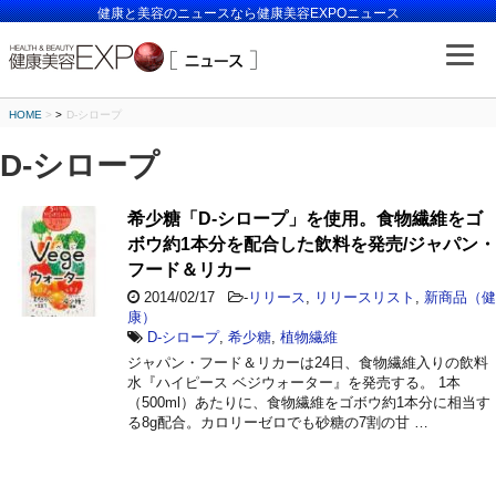
健康と美容のニュースなら健康美容EXPOニュース
HOME
>
D-シロープ
D-シロープ
希少糖「D-シロープ」を使用。食物繊維をゴ
ボウ約1本分を配合した飲料を発売/ジャパン・
フード＆リカー
2014/02/17
-
リリース
,
リリースリスト
,
新商品（健
康）
D-シロープ
,
希少糖
,
植物繊維
ジャパン・フード＆リカーは24日、食物繊維入りの飲料
水『ハイピース ベジウォーター』を発売する。 1本
（500ml）あたりに、食物繊維をゴボウ約1本分に相当す
る8g配合。カロリーゼロでも砂糖の7割の甘 …