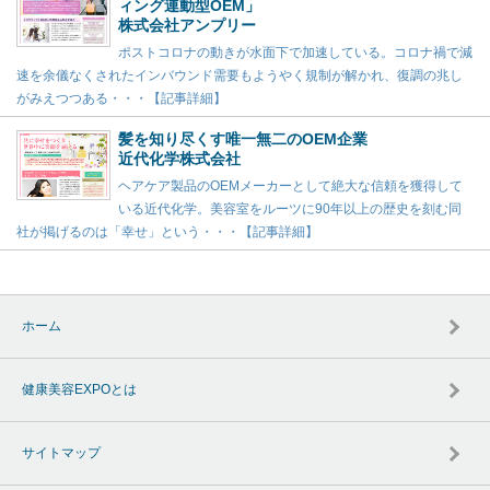
ィング連動型OEM」
株式会社アンプリー
ポストコロナの動きが水面下で加速している。コロナ禍で減
速を余儀なくされたインバウンド需要もようやく規制が解かれ、復調の兆し
がみえつつある・・・【記事詳細】
髪を知り尽くす唯一無二のOEM企業
近代化学株式会社
ヘアケア製品のOEMメーカーとして絶大な信頼を獲得して
いる近代化学。美容室をルーツに90年以上の歴史を刻む同
社が掲げるのは「幸せ」という・・・【記事詳細】
ホーム
健康美容EXPOとは
サイトマップ