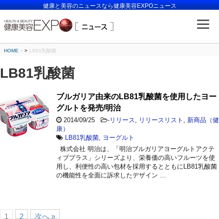
健康と美容のニュースなら健康美容EXPOニュース
HOME
>
LB81乳酸菌
LB81乳酸菌
ブルガリア由来のLB81乳酸菌を使用したヨー
グルトを発売/明治
2014/09/25
-
リリース
,
リリースリスト
,
新商品（健
康）
LB81乳酸菌
,
ヨーグルト
株式会社 明治は、「明治ブルガリアヨーグルトアクテ
ィブプラス」シリーズより、栄養価の高いフルーツを使
用し、利便性の高い包材を採用するとともにLB81乳酸菌
の機能性を全面に訴求したデザイン …
1
2
次へ »