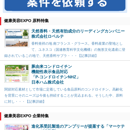
健康美容EXPO 原料特集
天然香料・天然有効成分のリーディングカンパニー
株式会社ロベルテ
香料発祥の地 南フランス・グラース。香料産業の聖地とし
て、ユネスコ（国連教育科学文化機構）の無形文化遺産に登
録されているこの地で、天然香料サプラ・・・【記事詳細】
豚由来コンドロイチン
機能性表示食品対応
「P-コンドロイチンNHZ」
日本ハム株式会社
関節対応素材として市場に定着している食品原料のコンドロイチン。高齢化
を背景にそのニーズは今後も持続することが見込まれる。そうした中、原料
に対し・・・【記事詳細】
健康美容EXPO 企業特集
進化系受託製造のアンプリーが提案する「マーケテ