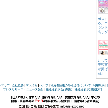
ポスト
る。コ
ウンド
兆しが
として
美容室
が掲げ
細】
トマップ
会社概要
求人情報
ヘルプ
利用者情報の外部送信について
利用規約
プレスリリース・ニュース受付
機能性表示食品制度［機能性表示対応素材］