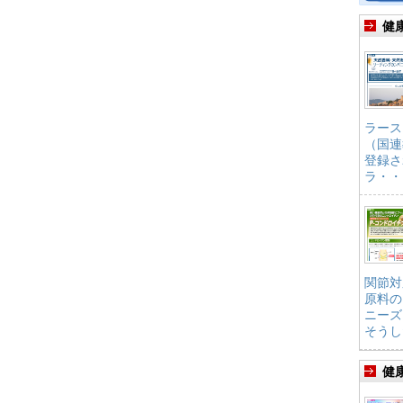
健
ラース
（国連
登録さ
ラ・・
関節対
原料の
ニーズ
そうし
健