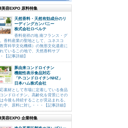
康美容EXPO 原料特集
天然香料・天然有効成分のリ
ーディングカンパニー
株式会社ロベルテ
香料発祥の地 南フランス・グ
。香料産業の聖地として、ユネスコ
教育科学文化機構）の無形文化遺産に
れているこの地で、天然香料サプ
・【記事詳細】
豚由来コンドロイチン
機能性表示食品対応
「P-コンドロイチンNHZ」
日本ハム株式会社
応素材として市場に定着している食品
コンドロイチン。高齢化を背景にその
は今後も持続することが見込まれる。
た中、原料に対し・・・【記事詳細】
康美容EXPO 企業特集