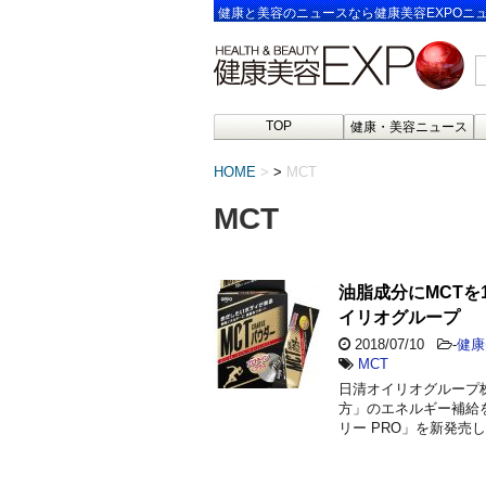
健康と美容のニュースなら健康美容EXPOニ
TOP
健康・美容ニュース
HOME
>
MCT
MCT
油脂成分にMCTを1
イリオグループ
2018/07/10
-
健康
MCT
日清オイリオグループ
方」のエネルギー補給をサ
リー PRO」を新発売し