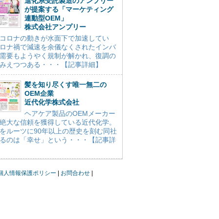
進化系受託製造のアンプリー
が提案する「マーケティング
連動型OEM」
株式会社アンプリー
コロナの動きが水面下で加速してい
ロナ禍で減速を余儀なくされたインバ
需要もようやく規制が解かれ、復調の
みえつつある・・・【記事詳細】
髪を知り尽くす唯一無二の
OEM企業
近代化学株式会社
ヘアケア製品のOEMメーカー
絶大な信頼を獲得している近代化学。
をルーツに90年以上の歴史を刻む同社
るのは「幸せ」という・・・【記事詳
個人情報保護ポリシー
お問合わせ