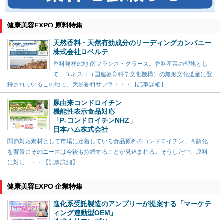
健康美容EXPO 原料特集
天然香料・天然有効成分のリーディングカンパニー
株式会社ロベルテ
香料発祥の地 南フランス・グラース。香料産業の聖地とし
て、ユネスコ（国連教育科学文化機構）の無形文化遺産に登
録されているこの地で、天然香料サプラ・・・【記事詳細】
豚由来コンドロイチン
機能性表示食品対応
「P-コンドロイチンNHZ」
日本ハム株式会社
関節対応素材として市場に定着している食品原料のコンドロイチン。高齢化
を背景にそのニーズは今後も持続することが見込まれる。そうした中、原料
に対し・・・【記事詳細】
健康美容EXPO 企業特集
進化系受託製造のアンプリーが提案する「マーケテ
ィング連動型OEM」