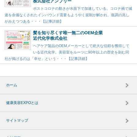
株式会社アンプリー
ポストコロナの動きが水面下で加速している。コロナ禍で減
速を余儀なくされたインバウンド需要もようやく規制が解かれ、復調の兆し
がみえつつある・・・【記事詳細】
髪を知り尽くす唯一無二のOEM企業
近代化学株式会社
ヘアケア製品のOEMメーカーとして絶大な信頼を獲得して
いる近代化学。美容室をルーツに90年以上の歴史を刻む同
社が掲げるのは「幸せ」という・・・【記事詳細】
ホーム
健康美容EXPOとは
サイトマップ