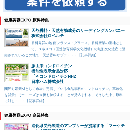
健康美容EXPO 原料特集
天然香料・天然有効成分のリーディングカンパニー
株式会社ロベルテ
香料発祥の地 南フランス・グラース。香料産業の聖地とし
て、ユネスコ（国連教育科学文化機構）の無形文化遺産に登
録されているこの地で、天然香料サプラ・・・【記事詳細】
豚由来コンドロイチン
機能性表示食品対応
「P-コンドロイチンNHZ」
日本ハム株式会社
関節対応素材として市場に定着している食品原料のコンドロイチン。高齢化
を背景にそのニーズは今後も持続することが見込まれる。そうした中、原料
に対し・・・【記事詳細】
健康美容EXPO 企業特集
進化系受託製造のアンプリーが提案する「マーケテ