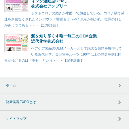
ィング連動型OEM」
株式会社アンプリー
ポストコロナの動きが水面下で加速している。コロナ禍で減
速を余儀なくされたインバウンド需要もようやく規制が解かれ、復調の兆し
がみえつつある・・・【記事詳細】
髪を知り尽くす唯一無二のOEM企業
近代化学株式会社
ヘアケア製品のOEMメーカーとして絶大な信頼を獲得して
いる近代化学。美容室をルーツに90年以上の歴史を刻む同
社が掲げるのは「幸せ」という・・・【記事詳細】
ホーム
健康美容EXPOとは
サイトマップ