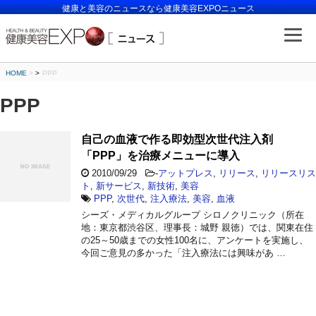
健康と美容のニュースなら健康美容EXPOニュース
HOME
>
PPP
PPP
自己の血液で作る即効型次世代注入剤
「PPP」を治療メニューに導入
2010/09/29
-
アットプレス
,
リリース
,
リリースリス
ト
,
新サービス
,
新技術
,
美容
PPP
,
次世代
,
注入療法
,
美容
,
血液
シーズ・メディカルグループ シロノクリニック（所在
地：東京都渋谷区、理事長：城野 親徳）では、関東在住
の25～50歳までの女性100名に、アンケートを実施し、
今回ご意見の多かった「注入療法には興味があ …