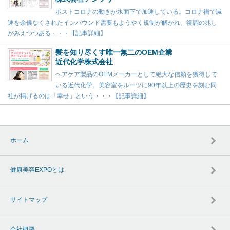
ポストコロナの動きが水面下で加速している。コロナ禍で減
速を余儀なくされたインバウンド需要もようやく規制が解かれ、復調の兆し
がみえつつある・・・【記事詳細】
髪を知り尽くす唯一無二のOEM企業
近代化学株式会社
ヘアケア製品のOEMメーカーとして絶大な信頼を獲得して
いる近代化学。美容室をルーツに90年以上の歴史を刻む同
社が掲げるのは「幸せ」という・・・【記事詳細】
ホーム
健康美容EXPOとは
サイトマップ
会社概要