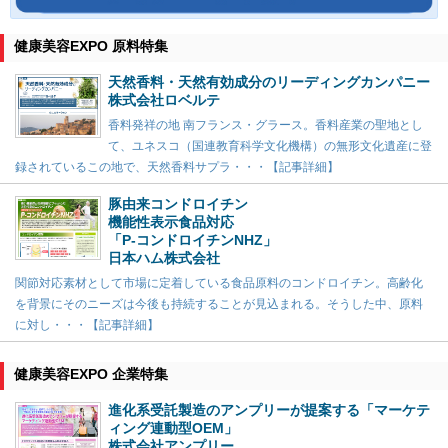
健康美容EXPO 原料特集
天然香料・天然有効成分のリーディングカンパニー
株式会社ロベルテ
香料発祥の地 南フランス・グラース。香料産業の聖地とし
て、ユネスコ（国連教育科学文化機構）の無形文化遺産に登
録されているこの地で、天然香料サプラ・・・【記事詳細】
豚由来コンドロイチン
機能性表示食品対応
「P-コンドロイチンNHZ」
日本ハム株式会社
関節対応素材として市場に定着している食品原料のコンドロイチン。高齢化
を背景にそのニーズは今後も持続することが見込まれる。そうした中、原料
に対し・・・【記事詳細】
健康美容EXPO 企業特集
進化系受託製造のアンプリーが提案する「マーケテ
ィング連動型OEM」
株式会社アンプリー