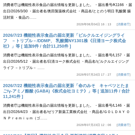
消費者庁は機能性表示食品の届出情報を更新しました。 ・届出番号/K1166 ・届
出日/2026/3/30 ・届出者名/奥田製薬株式会社 ・商品名/ととのう明日 乳酸菌 腸
活対策 ・食品の……
2026年08月04日 16：13
消費者庁
2026/7/23 機能性表示食品の届出更新「ピルクルエイジングライ
フ －トリプル－/DDMP、 乳酸菌NY1301株《日清ヨーク株式会
社》」等 [ 追加9件 / 合計11,250件 ]
消費者庁は機能性表示食品の届出情報を更新しました。 ・届出番号/L157 ・届
出日/2026/5/12 ・届出者名/日清ヨーク株式会社 ・商品名/ピルクルエイジング
ライフ －トリプル－ ……
2026年07月24日 17：27
消費者庁
2026/7/22 機能性表示食品の届出更新「命のみそ キャベツとたま
ご/γ-アミノ酪酸 (GABA)《株式会社ヨミテ》」等 [ 追加11件 / 合計
11,241件 ]
消費者庁は機能性表示食品の届出情報を更新しました。 ・届出番号/L146 ・届
出日/2026/4/23 ・届出者名/ゼリア新薬工業株式会社 ・商品名/ＧＯＬＤＡＹ Ｏ
Ｎ Ｐｒｅｍｉｕｍ（ゴ……
2026年07月23日 12：06
消費者庁