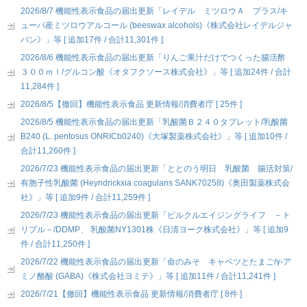
2026/8/7 機能性表示食品の届出更新「レイデル ミツロウＡ プラス/キ
ューバ産ミツロウアルコール (beeswax alcohols)《株式会社レイデルジャ
パン》」等 [ 追加17件 / 合計11,301件 ]
2026/8/6 機能性表示食品の届出更新「りんご果汁だけでつくった腸活酢
３００ｍｌ/グルコン酸《オタフクソース株式会社》」等 [ 追加24件 / 合計
11,284件 ]
2026/8/5【撤回】機能性表示食品 更新情報/消費者庁 [ 25件 ]
2026/8/5 機能性表示食品の届出更新「乳酸菌Ｂ２４０タブレット/乳酸菌
B240 (L. pentosus ONRICb0240)《大塚製薬株式会社》」等 [ 追加10件 /
合計11,260件 ]
2026/7/23 機能性表示食品の届出更新「ととのう明日 乳酸菌 腸活対策/
有胞子性乳酸菌 (Heyndrickxia coagulans SANK70258)《奥田製薬株式会
社》」等 [ 追加9件 / 合計11,259件 ]
2026/7/23 機能性表示食品の届出更新「ピルクルエイジングライフ －ト
リプル－/DDMP、 乳酸菌NY1301株《日清ヨーク株式会社》」等 [ 追加9
件 / 合計11,250件 ]
2026/7/22 機能性表示食品の届出更新「命のみそ キャベツとたまご/γ-ア
ミノ酪酸 (GABA)《株式会社ヨミテ》」等 [ 追加11件 / 合計11,241件 ]
2026/7/21【撤回】機能性表示食品 更新情報/消費者庁 [ 8件 ]