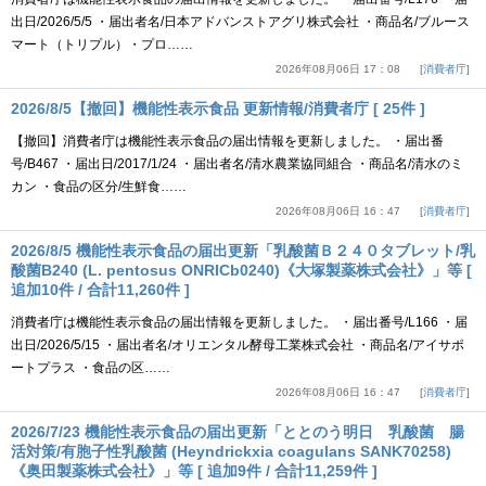
出日/2026/5/5 ・届出者名/日本アドバンストアグリ株式会社 ・商品名/ブルース
マート（トリプル）・プロ……
2026年08月06日 17：08
消費者庁
2026/8/5【撤回】機能性表示食品 更新情報/消費者庁 [ 25件 ]
【撤回】消費者庁は機能性表示食品の届出情報を更新しました。 ・届出番
号/B467 ・届出日/2017/1/24 ・届出者名/清水農業協同組合 ・商品名/清水のミ
カン ・食品の区分/生鮮食……
2026年08月06日 16：47
消費者庁
2026/8/5 機能性表示食品の届出更新「乳酸菌Ｂ２４０タブレット/乳
酸菌B240 (L. pentosus ONRICb0240)《大塚製薬株式会社》」等 [
追加10件 / 合計11,260件 ]
消費者庁は機能性表示食品の届出情報を更新しました。 ・届出番号/L166 ・届
出日/2026/5/15 ・届出者名/オリエンタル酵母工業株式会社 ・商品名/アイサポ
ートプラス ・食品の区……
2026年08月06日 16：47
消費者庁
2026/7/23 機能性表示食品の届出更新「ととのう明日 乳酸菌 腸
活対策/有胞子性乳酸菌 (Heyndrickxia coagulans SANK70258)
《奥田製薬株式会社》」等 [ 追加9件 / 合計11,259件 ]