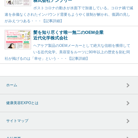
株式会社アンプリー
ポストコロナの動きが水面下で加速している。コロナ禍で減
速を余儀なくされたインバウンド需要もようやく規制が解かれ、復調の兆し
がみえつつある・・・【記事詳細】
髪を知り尽くす唯一無二のOEM企業
近代化学株式会社
ヘアケア製品のOEMメーカーとして絶大な信頼を獲得して
いる近代化学。美容室をルーツに90年以上の歴史を刻む同
社が掲げるのは「幸せ」という・・・【記事詳細】
ホーム
健康美容EXPOとは
サイトマップ