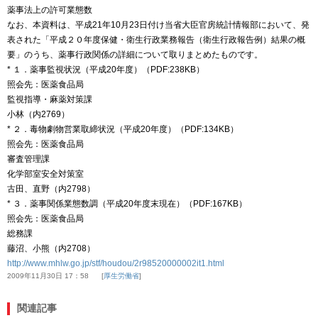
薬事法上の許可業態数
なお、本資料は、平成21年10月23日付け当省大臣官房統計情報部において、発
表された「平成２０年度保健・衛生行政業務報告（衛生行政報告例）結果の概
要」のうち、薬事行政関係の詳細について取りまとめたものです。
* １．薬事監視状況（平成20年度）（PDF:238KB）
照会先：医薬食品局
監視指導・麻薬対策課
小林（内2769）
* ２．毒物劇物営業取締状況（平成20年度）（PDF:134KB）
照会先：医薬食品局
審査管理課
化学部室安全対策室
古田、直野（内2798）
* ３．薬事関係業態数調（平成20年度末現在）（PDF:167KB）
照会先：医薬食品局
総務課
藤沼、小熊（内2708）
http://www.mhlw.go.jp/stf/houdou/2r98520000002it1.html
2009年11月30日 17：58
厚生労働省
関連記事