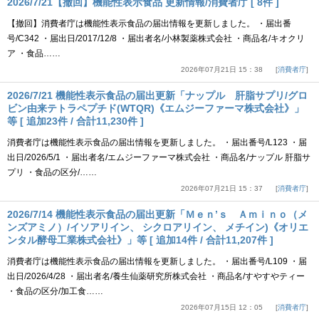
2026/7/21【撤回】機能性表示食品 更新情報/消費者庁 [ 8件 ]
【撤回】消費者庁は機能性表示食品の届出情報を更新しました。 ・届出番
号/C342 ・届出日/2017/12/8 ・届出者名/小林製薬株式会社 ・商品名/キオクリ
ア ・食品……
2026年07月21日 15：38
消費者庁
2026/7/21 機能性表示食品の届出更新「ナップル 肝脂サプリ/グロ
ビン由来テトラペプチド(WTQR)《エムジーファーマ株式会社》」
等 [ 追加23件 / 合計11,230件 ]
消費者庁は機能性表示食品の届出情報を更新しました。 ・届出番号/L123 ・届
出日/2026/5/1 ・届出者名/エムジーファーマ株式会社 ・商品名/ナップル 肝脂サ
プリ ・食品の区分/……
2026年07月21日 15：37
消費者庁
2026/7/14 機能性表示食品の届出更新「Ｍｅｎ’ｓ Ａｍｉｎｏ（メ
ンズアミノ）/イソアリイン、 シクロアリイン、 メチイン)《オリエ
ンタル酵母工業株式会社》」等 [ 追加14件 / 合計11,207件 ]
消費者庁は機能性表示食品の届出情報を更新しました。 ・届出番号/L109 ・届
出日/2026/4/28 ・届出者名/養生仙薬研究所株式会社 ・商品名/すやすやティー
・食品の区分/加工食……
2026年07月15日 12：05
消費者庁