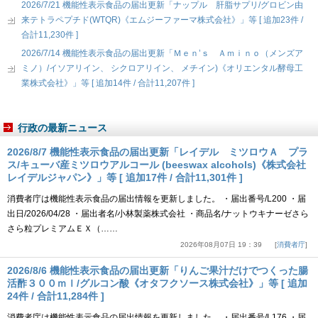
2026/7/21 機能性表示食品の届出更新「ナップル 肝脂サプリ/グロビン由
来テトラペプチド(WTQR)《エムジーファーマ株式会社》」等 [ 追加23件 /
合計11,230件 ]
2026/7/14 機能性表示食品の届出更新「Ｍｅｎ’ｓ Ａｍｉｎｏ（メンズア
ミノ）/イソアリイン、 シクロアリイン、 メチイン)《オリエンタル酵母工
業株式会社》」等 [ 追加14件 / 合計11,207件 ]
行政の最新ニュース
2026/8/7 機能性表示食品の届出更新「レイデル ミツロウＡ プラ
ス/キューバ産ミツロウアルコール (beeswax alcohols)《株式会社
レイデルジャパン》」等 [ 追加17件 / 合計11,301件 ]
消費者庁は機能性表示食品の届出情報を更新しました。 ・届出番号/L200 ・届
出日/2026/04/28 ・届出者名/小林製薬株式会社 ・商品名/ナットウキナーゼさら
さら粒プレミアムＥＸ（……
2026年08月07日 19：39
消費者庁
2026/8/6 機能性表示食品の届出更新「りんご果汁だけでつくった腸
活酢３００ｍｌ/グルコン酸《オタフクソース株式会社》」等 [ 追加
24件 / 合計11,284件 ]
消費者庁は機能性表示食品の届出情報を更新しました。 ・届出番号/L176 ・届