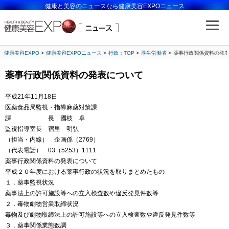
健康と美容のニュースなら健康美容EXPOニュース
健康美容EXPO
健康美容EXPOニュース
行政：TOP
厚生労働省
薬事行政関係資料の発
薬事行政関係資料の発表について
平成21年11月18日
医薬食品局監視・指導麻薬対策課
課 長 國枝 卓
監視指導室長 宿里 明弘
（担当・内線） 企画係（2769）
（代表電話） 03（5253）1111
薬事行政関係資料の発表について
平成２０年度における薬事行政の状況を取りまとめたもの
１．薬事監視状況
薬事法上の許可施設等への立入検査数や違反発見件数等
２．毒物劇物営業取締状況
毒物及び劇物取締法上の許可施設等への立入検査数や違反発見件数等
３．薬事関係業態数調