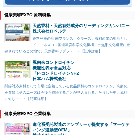
健康美容EXPO 原料特集
天然香料・天然有効成分のリーディングカンパニー
株式会社ロベルテ
香料発祥の地 南フランス・グラース。香料産業の聖地とし
て、ユネスコ（国連教育科学文化機構）の無形文化遺産に登
録されているこの地で、天然香料サプラ・・・【記事詳細】
豚由来コンドロイチン
機能性表示食品対応
「P-コンドロイチンNHZ」
日本ハム株式会社
関節対応素材として市場に定着している食品原料のコンドロイチン。高齢化
を背景にそのニーズは今後も持続することが見込まれる。そうした中、原料
に対し・・・【記事詳細】
健康美容EXPO 企業特集
進化系受託製造のアンプリーが提案する「マーケテ
ィング連動型OEM」