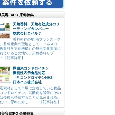
康美容EXPO 原料特集
天然香料・天然有効成分のリ
ーディングカンパニー
株式会社ロベルテ
香料発祥の地 南フランス・グ
。香料産業の聖地として、ユネスコ
教育科学文化機構）の無形文化遺産に
れているこの地で、天然香料サプ
・【記事詳細】
豚由来コンドロイチン
機能性表示食品対応
「P-コンドロイチンNHZ」
日本ハム株式会社
応素材として市場に定着している食品
コンドロイチン。高齢化を背景にその
は今後も持続することが見込まれる。
た中、原料に対し・・・【記事詳細】
康美容EXPO 企業特集