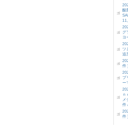
2
酸菌
S
11
2
グ
ヨー
2
ツ
追加
2
件 
2
プ
ーマ
2
ｎ
メ
件 
2
件 