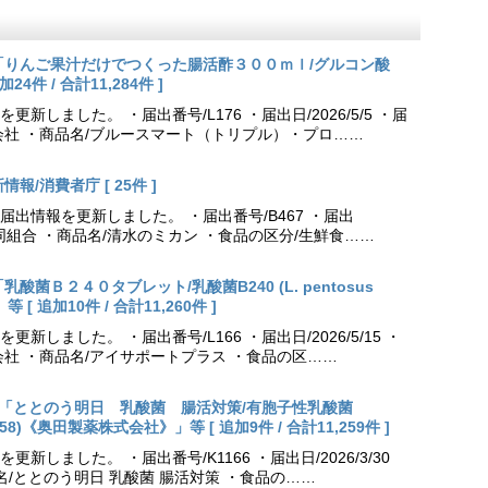
更新「りんご果汁だけでつくった腸活酢３００ｍｌ/グルコン酸
件 / 合計11,284件 ]
しました。 ・届出番号/L176 ・届出日/2026/5/5 ・届
会社 ・商品名/ブルースマート（トリプル）・プロ……
報/消費者庁 [ 25件 ]
出情報を更新しました。 ・届出番号/B467 ・届出
農業協同組合 ・商品名/清水のミカン ・食品の区分/生鮮食……
乳酸菌Ｂ２４０タブレット/乳酸菌B240 (L. pentosus
[ 追加10件 / 合計11,260件 ]
しました。 ・届出番号/L166 ・届出日/2026/5/15 ・
社 ・商品名/アイサポートプラス ・食品の区……
出更新「ととのう明日 乳酸菌 腸活対策/有胞子性乳酸菌
NK70258)《奥田製薬株式会社》」等 [ 追加9件 / 合計11,259件 ]
しました。 ・届出番号/K1166 ・届出日/2026/3/30
名/ととのう明日 乳酸菌 腸活対策 ・食品の……