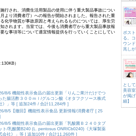
が施行され、消費生活用製品の使用に伴う重大製品事故につい
９月より消費者庁）への報告が開始されました。報告された重
いる化学物質が事故原因と考えられるものについては、厚生労
通知されます。当室では、今後も消費者庁から重大製品事故報
必要な事項等について適宜情報提供を行っていくことにしてい
ポスト
る。コ
ウンド
兆しが
:130KB）
として
美容室
026/8/6 機能性表示食品の届出更新「りんご果汁だけでつ
が掲げ
った腸活酢３００ｍｌ/グルコン酸《オタフクソース株式
細】
》」等 [ 追加24件 / 合計11,284件 ]
026/8/5【撤回】機能性表示食品 更新情報/消費者庁 [ 25
]
026/8/5 機能性表示食品の届出更新「乳酸菌Ｂ２４０タブ
ト/乳酸菌B240 (L. pentosus ONRICb0240)《大塚製薬
会社》」等 [ 追加10件 / 合計11,260件 ]