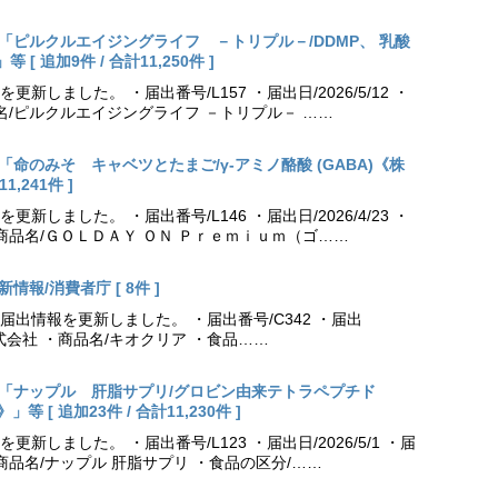
出更新「ピルクルエイジングライフ －トリプル－/DDMP、 乳酸
 追加9件 / 合計11,250件 ]
しました。 ・届出番号/L157 ・届出日/2026/5/12 ・
名/ピルクルエイジングライフ －トリプル－ ……
更新「命のみそ キャベツとたまご/γ-アミノ酪酸 (GABA)《株
,241件 ]
しました。 ・届出番号/L146 ・届出日/2026/4/23 ・
商品名/ＧＯＬＤＡＹ ＯＮ Ｐｒｅｍｉｕｍ（ゴ……
情報/消費者庁 [ 8件 ]
出情報を更新しました。 ・届出番号/C342 ・届出
薬株式会社 ・商品名/キオクリア ・食品……
出更新「ナップル 肝脂サプリ/グロビン由来テトラペプチド
[ 追加23件 / 合計11,230件 ]
しました。 ・届出番号/L123 ・届出日/2026/5/1 ・届
商品名/ナップル 肝脂サプリ ・食品の区分/……