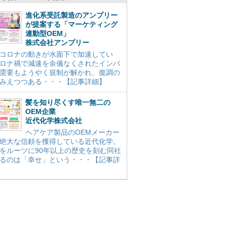
進化系受託製造のアンプリー
が提案する「マーケティング
連動型OEM」
株式会社アンプリー
コロナの動きが水面下で加速してい
ロナ禍で減速を余儀なくされたインバ
需要もようやく規制が解かれ、復調の
みえつつある・・・【記事詳細】
髪を知り尽くす唯一無二の
OEM企業
近代化学株式会社
ヘアケア製品のOEMメーカー
絶大な信頼を獲得している近代化学。
をルーツに90年以上の歴史を刻む同社
るのは「幸せ」という・・・【記事詳