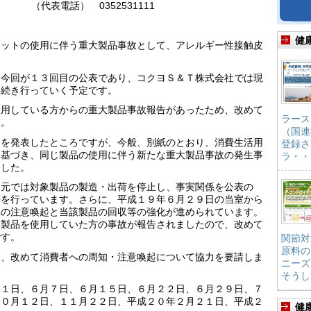
52531111
健
マットの使用に伴う重大製品事故として、アレルギー性接触皮
、今回が１３回目の公表であり、コクヨＳ＆Ｔ株式会社では現
き続き行っていく予定です。
使用している方からの重大製品事故報告があったため、改めて
ラース
す。
（国連
※を発表したところですが、今般、別紙のとおり、消費生活用
登録さ
に基づき、同じ製品の使用に伴う新たな重大製品事故の発生事
ラ・・
ました。
造元では対象製品の製造・出荷を停止し、事実関係を公表の
等を行っています。さらに、平成１９年６月２９日の当室から
への注意喚起と当該製品の回収等の強化が進められています。
本製品を使用していた方の事故が報告されましたので、改めて
です。
関節対
原料の
し、改めて消費者への周知・注意喚起について協力を要請しま
ニーズ
そうし
月１日、６月７日、６月１５日、６月２２日、６月２９日、７
１０月１２日、１１月２２日、平成２０年２月２１日、平成２
健