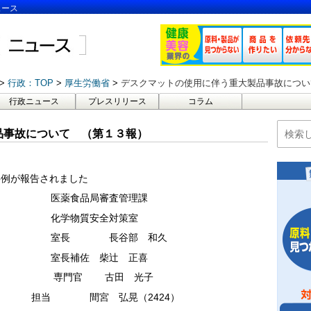
ュース
行政：TOP
厚生労働省
デスクマットの使用に伴う重大製品事故につい
行政ニュース
プレスリリース
コラム
品事故について （第１３報）
事例が報告されました
審査管理課
全対策室
谷部 和久
柴辻 正喜
古田 光子
弘晃（2424）