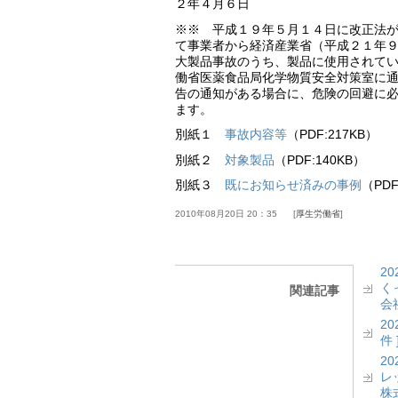
２年４月６日
※※ 平成１９年５月１４日に改正法
て事業者から経済産業省（平成２１年
大製品事故のうち、製品に使用されて
働省医薬食品局化学物質安全対策室に
告の通知がある場合に、危険の回避に
ます。
別紙１
事故内容等
（PDF:217KB）
別紙２
対象製品
（PDF:140KB）
別紙３
既にお知らせ済みの事例
（PDF
2010年08月20日 20：35
厚生労働省
2
く
関連記事
会社
2
件 
2
レッ
株式