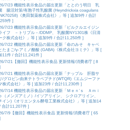
026/7/23 機能性表示食品の届出更新「ととのう明日 乳
 腸活対策/有胞子性乳酸菌 (Heyndrickxia coagulans
ANK70258)《奥田製薬株式会社》」等 [ 追加9件 / 合計
,259件 ]
026/7/23 機能性表示食品の届出更新「ピルクルエイジン
ライフ －トリプル－/DDMP、 乳酸菌NY1301株《日清
ク株式会社》」等 [ 追加9件 / 合計11,250件 ]
026/7/22 機能性表示食品の届出更新「命のみそ キャベ
とたまご/γ-アミノ酪酸 (GABA)《株式会社ヨミテ》」等 [
11件 / 合計11,241件 ]
026/7/21【撤回】機能性表示食品 更新情報/消費者庁 [ 8
]
026/7/21 機能性表示食品の届出更新「ナップル 肝脂サ
リ/グロビン由来テトラペプチド(WTQR)《エムジーファ
株式会社》」等 [ 追加23件 / 合計11,230件 ]
026/7/14 機能性表示食品の届出更新「Ｍｅｎ’ｓ Ａｍｉ
ｏ（メンズアミノ）/イソアリイン、 シクロアリイン、
チイン)《オリエンタル酵母工業株式会社》」等 [ 追加14
/ 合計11,207件 ]
026/7/9【撤回】機能性表示食品 更新情報/消費者庁 [ 65
]