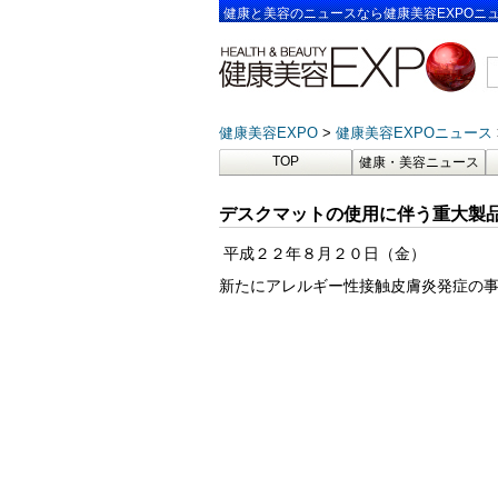
健康と美容のニュースなら健康美容EXPOニ
健康美容EXPO
健康美容EXPOニュース
TOP
健康・美容ニュース
デスクマットの使用に伴う重大製
平成２２年８月２０日（金）
新たにアレルギー性接触皮膚炎発症の
医薬食品局
化学物質安
室長 長
室長補佐 
専門官 
担当 間宮 