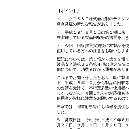
（代表電話） 03
【ポイント】
・ コクヨＳ＆Ｔ株式会社製のデスク
膚炎発症の新たな報告がありました。
・ 平成１９年６月１日の第１報以来
在実施している製品回収等の措置を引
・ 今回、回収措置実施後に本製品を
使用している方への注意をお願いしま
標記については、第１報から第１２報
製品安全法第３５条第４項の規定※※
例について、消費者庁から通知があり
これまでお知らせしたとおり、既に製
上、平成１８年１０月から製品の回収
の要請を受けて、不特定多数の使用者
しかしながら、今回これらの対応後も
使用者の皆様に注意をお願いするもの
当室では、都道府県等にも情報を提供
した。
※ 発表日は、それぞれ平成１９年６
月２７日、８月１０日、９月２８日、