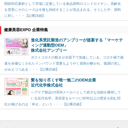
関節対応素材として市場に定着している食品原料のコンドロイチン。高齢化
を背景にそのニーズは今後も持続することが見込まれる。そうした中、原料
に対し・・・【記事詳細】
健康美容EXPO 企業特集
進化系受託製造のアンプリーが提案する「マーケテ
ィング連動型OEM」
株式会社アンプリー
ポストコロナの動きが水面下で加速している。コロナ禍で減
速を余儀なくされたインバウンド需要もようやく規制が解かれ、復調の兆し
がみえつつある・・・【記事詳細】
髪を知り尽くす唯一無二のOEM企業
近代化学株式会社
ヘアケア製品のOEMメーカーとして絶大な信頼を獲得して
いる近代化学。美容室をルーツに90年以上の歴史を刻む同
社が掲げるのは「幸せ」という・・・【記事詳細】