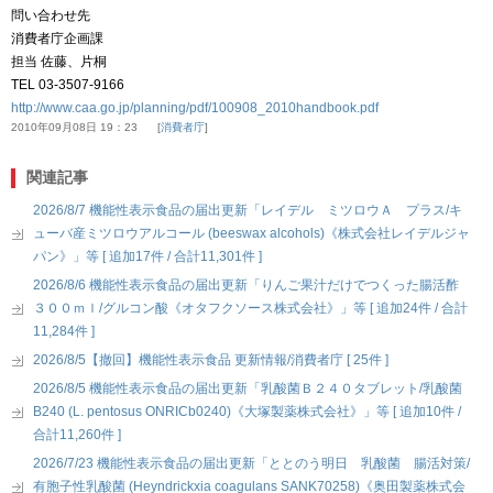
問い合わせ先
消費者庁企画課
担当 佐藤、片桐
TEL 03-3507-9166
http://www.caa.go.jp/planning/pdf/100908_2010handbook.pdf
2010年09月08日 19：23
消費者庁
関連記事
2026/8/7 機能性表示食品の届出更新「レイデル ミツロウＡ プラス/キ
ューバ産ミツロウアルコール (beeswax alcohols)《株式会社レイデルジャ
パン》」等 [ 追加17件 / 合計11,301件 ]
2026/8/6 機能性表示食品の届出更新「りんご果汁だけでつくった腸活酢
３００ｍｌ/グルコン酸《オタフクソース株式会社》」等 [ 追加24件 / 合計
11,284件 ]
2026/8/5【撤回】機能性表示食品 更新情報/消費者庁 [ 25件 ]
2026/8/5 機能性表示食品の届出更新「乳酸菌Ｂ２４０タブレット/乳酸菌
B240 (L. pentosus ONRICb0240)《大塚製薬株式会社》」等 [ 追加10件 /
合計11,260件 ]
2026/7/23 機能性表示食品の届出更新「ととのう明日 乳酸菌 腸活対策/
有胞子性乳酸菌 (Heyndrickxia coagulans SANK70258)《奥田製薬株式会