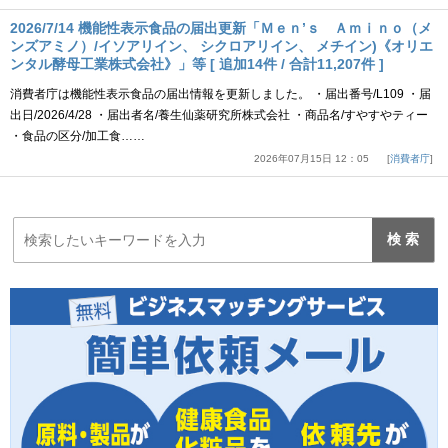
2026/7/14 機能性表示食品の届出更新「Ｍｅｎ’ｓ Ａｍｉｎｏ（メ
ンズアミノ）/イソアリイン、 シクロアリイン、 メチイン)《オリエ
ンタル酵母工業株式会社》」等 [ 追加14件 / 合計11,207件 ]
消費者庁は機能性表示食品の届出情報を更新しました。 ・届出番号/L109 ・届
出日/2026/4/28 ・届出者名/養生仙薬研究所株式会社 ・商品名/すやすやティー
・食品の区分/加工食……
2026年07月15日 12：05
消費者庁