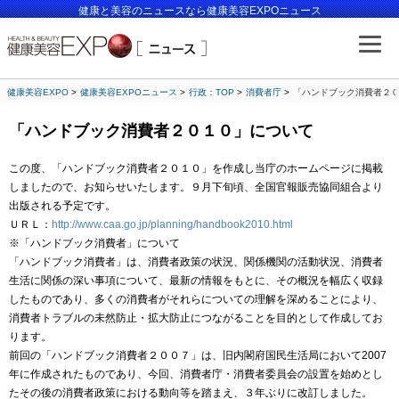
健康と美容のニュースなら健康美容EXPOニュース
健康美容EXPO
健康美容EXPOニュース
行政：TOP
消費者庁
「ハンドブック消費者２
「ハンドブック消費者２０１０」について
この度、「ハンドブック消費者２０１０」を作成し当庁のホームページに掲載
しましたので、お知らせいたします。９月下旬頃、全国官報販売協同組合より
出版される予定です。
ＵＲＬ：
http://www.caa.go.jp/planning/handbook2010.html
※「ハンドブック消費者」について
「ハンドブック消費者」は、消費者政策の状況、関係機関の活動状況、消費者
生活に関係の深い事項について、最新の情報をもとに、その概況を幅広く収録
したものであり、多くの消費者がそれらについての理解を深めることにより、
消費者トラブルの未然防止・拡大防止につながることを目的として作成してお
ります。
前回の「ハンドブック消費者２００７」は、旧内閣府国民生活局において2007
年に作成されたものであり、今回、消費者庁・消費者委員会の設置を始めとし
たその後の消費者政策における動向等を踏まえ、３年ぶりに改訂しました。