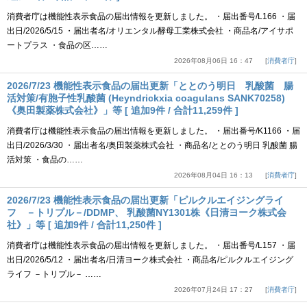
消費者庁は機能性表示食品の届出情報を更新しました。 ・届出番号/L166 ・届
出日/2026/5/15 ・届出者名/オリエンタル酵母工業株式会社 ・商品名/アイサポ
ートプラス ・食品の区……
2026年08月06日 16：47
消費者庁
2026/7/23 機能性表示食品の届出更新「ととのう明日 乳酸菌 腸
活対策/有胞子性乳酸菌 (Heyndrickxia coagulans SANK70258)
《奥田製薬株式会社》」等 [ 追加9件 / 合計11,259件 ]
消費者庁は機能性表示食品の届出情報を更新しました。 ・届出番号/K1166 ・届
出日/2026/3/30 ・届出者名/奥田製薬株式会社 ・商品名/ととのう明日 乳酸菌 腸
活対策 ・食品の……
2026年08月04日 16：13
消費者庁
2026/7/23 機能性表示食品の届出更新「ピルクルエイジングライ
フ －トリプル－/DDMP、 乳酸菌NY1301株《日清ヨーク株式会
社》」等 [ 追加9件 / 合計11,250件 ]
消費者庁は機能性表示食品の届出情報を更新しました。 ・届出番号/L157 ・届
出日/2026/5/12 ・届出者名/日清ヨーク株式会社 ・商品名/ピルクルエイジング
ライフ －トリプル－ ……
2026年07月24日 17：27
消費者庁