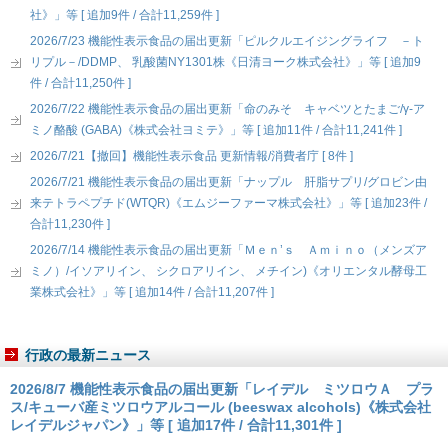
社》」等 [ 追加9件 / 合計11,259件 ]
2026/7/23 機能性表示食品の届出更新「ピルクルエイジングライフ －ト
リプル－/DDMP、 乳酸菌NY1301株《日清ヨーク株式会社》」等 [ 追加9
件 / 合計11,250件 ]
2026/7/22 機能性表示食品の届出更新「命のみそ キャベツとたまご/γ-ア
ミノ酪酸 (GABA)《株式会社ヨミテ》」等 [ 追加11件 / 合計11,241件 ]
2026/7/21【撤回】機能性表示食品 更新情報/消費者庁 [ 8件 ]
2026/7/21 機能性表示食品の届出更新「ナップル 肝脂サプリ/グロビン由
来テトラペプチド(WTQR)《エムジーファーマ株式会社》」等 [ 追加23件 /
合計11,230件 ]
2026/7/14 機能性表示食品の届出更新「Ｍｅｎ’ｓ Ａｍｉｎｏ（メンズア
ミノ）/イソアリイン、 シクロアリイン、 メチイン)《オリエンタル酵母工
業株式会社》」等 [ 追加14件 / 合計11,207件 ]
行政の最新ニュース
2026/8/7 機能性表示食品の届出更新「レイデル ミツロウＡ プラ
ス/キューバ産ミツロウアルコール (beeswax alcohols)《株式会社
レイデルジャパン》」等 [ 追加17件 / 合計11,301件 ]