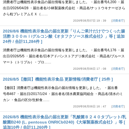
消費者庁は機能性表示食品の届出情報を更新しました。 ・届出番号/L200 ・届
出日/2026/04/28 ・届出者名/小林製薬株式会社 ・商品名/ナットウキナーゼさら
さら粒プレミアムＥＸ（……
2026年08月07日 19：39
消費者庁
2026/8/6 機能性表示食品の届出更新「りんご果汁だけでつくった腸
活酢３００ｍｌ/グルコン酸《オタフクソース株式会社》」等 [ 追加
24件 / 合計11,284件 ]
消費者庁は機能性表示食品の届出情報を更新しました。 ・届出番号/L176 ・届
出日/2026/5/5 ・届出者名/日本アドバンストアグリ株式会社 ・商品名/ブルース
マート（トリプル）・プロ……
2026年08月06日 17：08
消費者庁
2026/8/5【撤回】機能性表示食品 更新情報/消費者庁 [ 25件 ]
【撤回】消費者庁は機能性表示食品の届出情報を更新しました。 ・届出番
号/B467 ・届出日/2017/1/24 ・届出者名/清水農業協同組合 ・商品名/清水のミ
カン ・食品の区分/生鮮食……
2026年08月06日 16：47
消費者庁
2026/8/5 機能性表示食品の届出更新「乳酸菌Ｂ２４０タブレット/乳
酸菌B240 (L. pentosus ONRICb0240)《大塚製薬株式会社》」等 [
追加10件 / 合計11,260件 ]