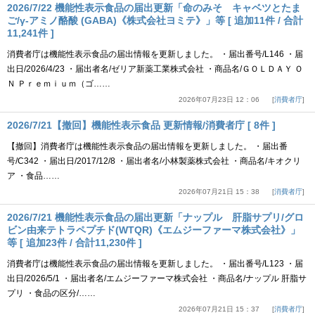
2026/7/22 機能性表示食品の届出更新「命のみそ キャベツとたま
ご/γ-アミノ酪酸 (GABA)《株式会社ヨミテ》」等 [ 追加11件 / 合計
11,241件 ]
消費者庁は機能性表示食品の届出情報を更新しました。 ・届出番号/L146 ・届
出日/2026/4/23 ・届出者名/ゼリア新薬工業株式会社 ・商品名/ＧＯＬＤＡＹ Ｏ
Ｎ Ｐｒｅｍｉｕｍ（ゴ……
2026年07月23日 12：06
消費者庁
2026/7/21【撤回】機能性表示食品 更新情報/消費者庁 [ 8件 ]
【撤回】消費者庁は機能性表示食品の届出情報を更新しました。 ・届出番
号/C342 ・届出日/2017/12/8 ・届出者名/小林製薬株式会社 ・商品名/キオクリ
ア ・食品……
2026年07月21日 15：38
消費者庁
2026/7/21 機能性表示食品の届出更新「ナップル 肝脂サプリ/グロ
ビン由来テトラペプチド(WTQR)《エムジーファーマ株式会社》」
等 [ 追加23件 / 合計11,230件 ]
消費者庁は機能性表示食品の届出情報を更新しました。 ・届出番号/L123 ・届
出日/2026/5/1 ・届出者名/エムジーファーマ株式会社 ・商品名/ナップル 肝脂サ
プリ ・食品の区分/……
2026年07月21日 15：37
消費者庁