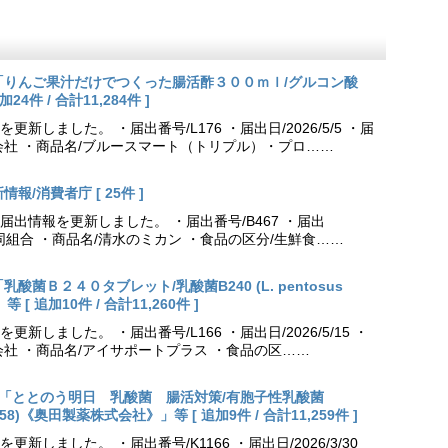
更新「りんご果汁だけでつくった腸活酢３００ｍｌ/グルコン酸
件 / 合計11,284件 ]
しました。 ・届出番号/L176 ・届出日/2026/5/5 ・届
会社 ・商品名/ブルースマート（トリプル）・プロ……
報/消費者庁 [ 25件 ]
出情報を更新しました。 ・届出番号/B467 ・届出
農業協同組合 ・商品名/清水のミカン ・食品の区分/生鮮食……
乳酸菌Ｂ２４０タブレット/乳酸菌B240 (L. pentosus
[ 追加10件 / 合計11,260件 ]
しました。 ・届出番号/L166 ・届出日/2026/5/15 ・
社 ・商品名/アイサポートプラス ・食品の区……
出更新「ととのう明日 乳酸菌 腸活対策/有胞子性乳酸菌
NK70258)《奥田製薬株式会社》」等 [ 追加9件 / 合計11,259件 ]
しました。 ・届出番号/K1166 ・届出日/2026/3/30