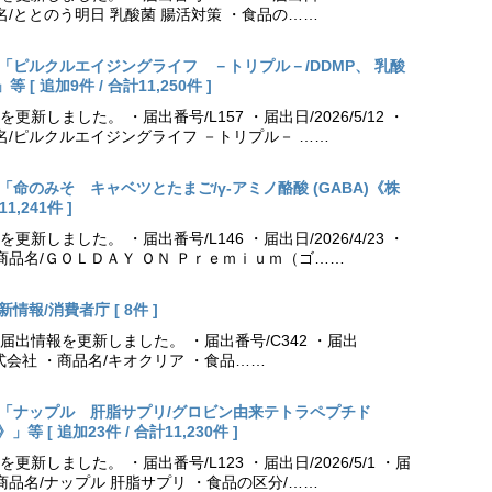
名/ととのう明日 乳酸菌 腸活対策 ・食品の……
出更新「ピルクルエイジングライフ －トリプル－/DDMP、 乳酸
 追加9件 / 合計11,250件 ]
しました。 ・届出番号/L157 ・届出日/2026/5/12 ・
名/ピルクルエイジングライフ －トリプル－ ……
更新「命のみそ キャベツとたまご/γ-アミノ酪酸 (GABA)《株
,241件 ]
しました。 ・届出番号/L146 ・届出日/2026/4/23 ・
商品名/ＧＯＬＤＡＹ ＯＮ Ｐｒｅｍｉｕｍ（ゴ……
情報/消費者庁 [ 8件 ]
出情報を更新しました。 ・届出番号/C342 ・届出
薬株式会社 ・商品名/キオクリア ・食品……
出更新「ナップル 肝脂サプリ/グロビン由来テトラペプチド
[ 追加23件 / 合計11,230件 ]
しました。 ・届出番号/L123 ・届出日/2026/5/1 ・届
商品名/ナップル 肝脂サプリ ・食品の区分/……