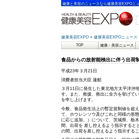
健康と美容のニュースなら健康美容EXPOニ
健康美容EXPO
健康美容EXPOニュース
TOP
健康・美容ニュース
食品からの放射能検出に伴う出荷
平成23年３月21日
消費者担当大臣 蓮舫
３月11日に発生した東北地方太平洋沖
す。また、救援、救出に全力を挙げて
を申し上げます。
今般、食品衛生法上の暫定規制値を超
て、ホウレンソウ及びこれと同様の形態
に応じ追加。）について、茨城県、栃
間、出荷を 差し控えるよう指示すると
の間、出荷を差し控えるよう指示する