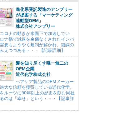
進化系受託製造のアンプリー
が提案する「マーケティング
連動型OEM」
株式会社アンプリー
コロナの動きが水面下で加速してい
ロナ禍で減速を余儀なくされたインバ
需要もようやく規制が解かれ、復調の
みえつつある・・・【記事詳細】
髪を知り尽くす唯一無二の
OEM企業
近代化学株式会社
ヘアケア製品のOEMメーカー
絶大な信頼を獲得している近代化学。
をルーツに90年以上の歴史を刻む同社
るのは「幸せ」という・・・【記事詳