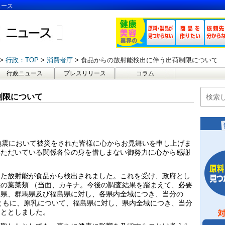
ュース
行政：TOP
消費者庁
食品からの放射能検出に伴う出荷制限について
行政ニュース
プレスリリース
コラム
制限について
地震において被災をされた皆様に心からお見舞いを申し上げま
いただいている関係各位の身を惜しまない御努力に心から感謝
えた放射能が食品から検出されました。これを受け、政府とし
の葉菜類 （当面、カキナ。今後の調査結果を踏まえて、必要
木県、群馬県及び福島県に対し、各県内全域につき、当分の
ともに、原乳について、福島県に対し、県内全域につき、当分
こととしました。