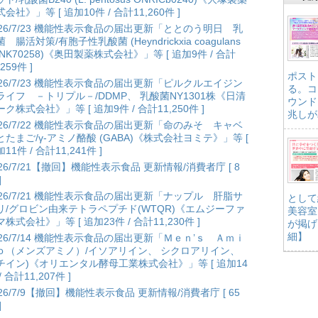
会社》」等 [ 追加10件 / 合計11,260件 ]
026/7/23 機能性表示食品の届出更新「ととのう明日 乳
 腸活対策/有胞子性乳酸菌 (Heyndrickxia coagulans
ANK70258)《奥田製薬株式会社》」等 [ 追加9件 / 合計
,259件 ]
ポスト
026/7/23 機能性表示食品の届出更新「ピルクルエイジン
る。コ
ライフ －トリプル－/DDMP、 乳酸菌NY1301株《日清
ウンド
ク株式会社》」等 [ 追加9件 / 合計11,250件 ]
兆しが
026/7/22 機能性表示食品の届出更新「命のみそ キャベ
とたまご/γ-アミノ酪酸 (GABA)《株式会社ヨミテ》」等 [
11件 / 合計11,241件 ]
026/7/21【撤回】機能性表示食品 更新情報/消費者庁 [ 8
]
026/7/21 機能性表示食品の届出更新「ナップル 肝脂サ
として
リ/グロビン由来テトラペプチド(WTQR)《エムジーファ
美容室
株式会社》」等 [ 追加23件 / 合計11,230件 ]
が掲げ
細】
026/7/14 機能性表示食品の届出更新「Ｍｅｎ’ｓ Ａｍｉ
ｏ（メンズアミノ）/イソアリイン、 シクロアリイン、
チイン)《オリエンタル酵母工業株式会社》」等 [ 追加14
/ 合計11,207件 ]
026/7/9【撤回】機能性表示食品 更新情報/消費者庁 [ 65
]