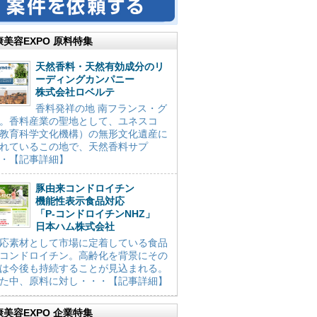
康美容EXPO 原料特集
天然香料・天然有効成分のリ
ーディングカンパニー
株式会社ロベルテ
香料発祥の地 南フランス・グ
。香料産業の聖地として、ユネスコ
教育科学文化機構）の無形文化遺産に
れているこの地で、天然香料サプ
・【記事詳細】
豚由来コンドロイチン
機能性表示食品対応
「P-コンドロイチンNHZ」
日本ハム株式会社
応素材として市場に定着している食品
コンドロイチン。高齢化を背景にその
は今後も持続することが見込まれる。
た中、原料に対し・・・【記事詳細】
康美容EXPO 企業特集