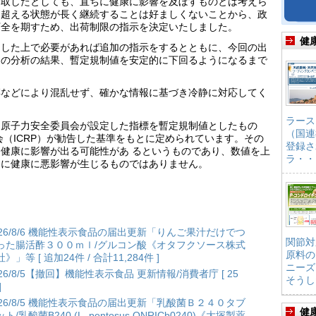
摂取したとしても、直ちに健康に影響を及ぼすものとは考えら
を超える状態が長く継続することは好ましくないことから、政
万全を期すため、出荷制限の指示を決定いたしました。
健
価した上で必要があれば追加の指示をするとともに、今回の出
目の分析の結果、暫定規制値を安定的に下回るようになるまで
噂などにより混乱せず、確かな情報に基づき冷静に対応してく
ラース
、原子力安全委員会が設定した指標を暫定規制値としたもの
（国連
会（ICRP）が勧告した基準をもとに定められています。その
登録さ
健康に影響が出る可能性があ るというものであり、数値を上
ラ・・
ちに健康に悪影響が生じるものではありません。
026/8/6 機能性表示食品の届出更新「りんご果汁だけでつ
関節対
った腸活酢３００ｍｌ/グルコン酸《オタフクソース株式
原料の
》」等 [ 追加24件 / 合計11,284件 ]
ニーズ
026/8/5【撤回】機能性表示食品 更新情報/消費者庁 [ 25
そうし
]
026/8/5 機能性表示食品の届出更新「乳酸菌Ｂ２４０タブ
健
ト/乳酸菌B240 (L. pentosus ONRICb0240)《大塚製薬