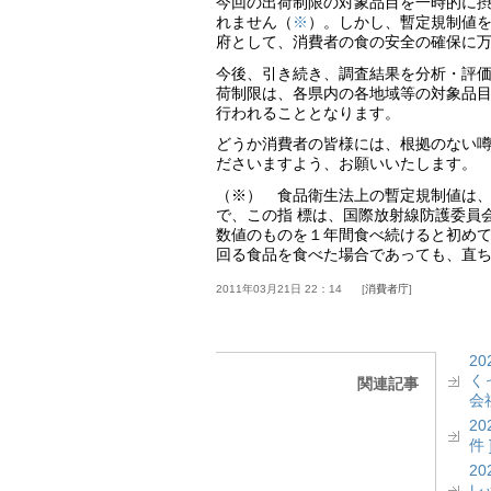
今回の出荷制限の対象品目を一時的に
れません（
※
）。しかし、暫定規制値
府として、消費者の食の安全の確保に
今後、引き続き、調査結果を分析・評
荷制限は、各県内の各地域等の対象品
行われることとなります。
どうか消費者の皆様には、根拠のない
ださいますよう、お願いいたします。
（※） 食品衛生法上の暫定規制値は
で、この指 標は、国際放射線防護委員
数値のものを１年間食べ続けると初めて
回る食品を食べた場合であっても、直
2011年03月21日 22：14
消費者庁
2
く
関連記事
会社
2
件 
2
レッ