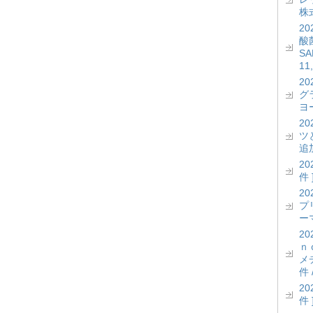
株式
2
酸菌
S
11
2
グ
ヨー
2
ツ
追加
2
件 
2
プ
ーマ
2
ｎ
メ
件 
2
件 