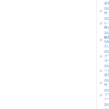
会社
2
件 
2
レッ
株式
2
酸菌
S
11
2
グ
ヨー
2
ツ
追加
2
件 
2
プ
ーマ
2