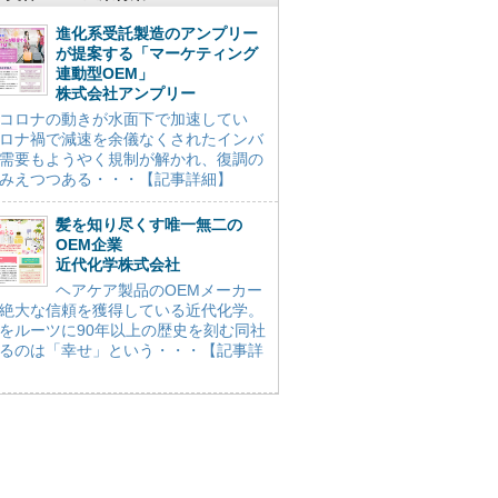
進化系受託製造のアンプリー
が提案する「マーケティング
連動型OEM」
株式会社アンプリー
コロナの動きが水面下で加速してい
ロナ禍で減速を余儀なくされたインバ
需要もようやく規制が解かれ、復調の
みえつつある・・・【記事詳細】
髪を知り尽くす唯一無二の
OEM企業
近代化学株式会社
ヘアケア製品のOEMメーカー
絶大な信頼を獲得している近代化学。
をルーツに90年以上の歴史を刻む同社
るのは「幸せ」という・・・【記事詳