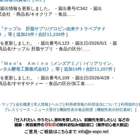
出情報を更新しました。 ・届出番号/C342 ・届出
薬株式会社 ・商品名/キオクリア ・食品……
出更新「ナップル 肝脂サプリ/グロビン由来テトラペプチド
[ 追加23件 / 合計11,230件 ]
しました。 ・届出番号/L123 ・届出日/2026/5/1 ・届
商品名/ナップル 肝脂サプリ ・食品の区分/……
出更新「Ｍｅｎ’ｓ Ａｍｉｎｏ（メンズアミノ）/イソアリイン、
酵母工業株式会社》」等 [ 追加14件 / 合計11,207件 ]
しました。 ・届出番号/L109 ・届出日/2026/4/28 ・
商品名/すやすやティー ・食品の区分/加工食……
トマップ
会社概要
求人情報
ヘルプ
利用者情報の外部送信について
利用規約
プレスリリース・ニュース受付
機能性表示食品制度［機能性表示対応素材］