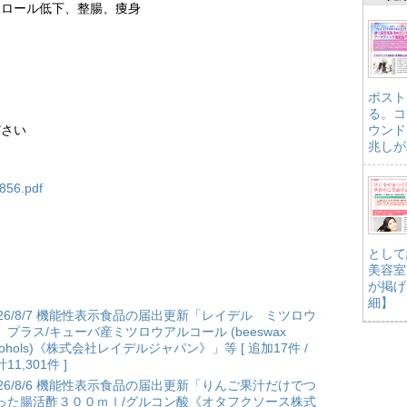
テロール低下、整腸、痩身
ポスト
る。コ
ださい
ウンド
兆しが
n856.pdf
として
美容室
が掲げ
細】
026/8/7 機能性表示食品の届出更新「レイデル ミツロウ
 プラス/キューバ産ミツロウアルコール (beeswax
lcohols)《株式会社レイデルジャパン》」等 [ 追加17件 /
11,301件 ]
026/8/6 機能性表示食品の届出更新「りんご果汁だけでつ
った腸活酢３００ｍｌ/グルコン酸《オタフクソース株式