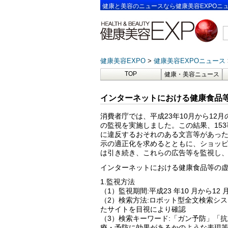
健康と美容のニュースなら健康美容EXPOニ
健康美容EXPO
健康美容EXPOニュース
TOP
健康・美容ニュース
インターネットにおける健康食品
消費者庁では、平成23年10月から1
の監視を実施しました。この結果、153
に違反するおそれのある文言等があった
示の適正化を求めるとともに、ショッ
は引き続き、これらの広告等を監視し
インターネットにおける健康食品等の
1.監視方法
（1）監視期間:平成23 年10 月から12
（2）検索方法:ロボット型全文検索シ
たサイトを目視により確認
（3）検索キーワード:「ガン予防」「
療・予防に効果があるかのような表現