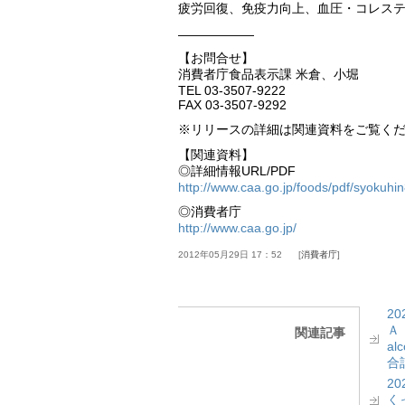
疲労回復、免疫力向上、血圧・コレス
——————
【お問合せ】
消費者庁食品表示課 米倉、小堀
TEL 03-3507-9222
FAX 03-3507-9292
※リリースの詳細は関連資料をご覧く
【関連資料】
◎詳細情報URL/PDF
http://www.caa.go.jp/foods/pdf/syokuhi
◎消費者庁
http://www.caa.go.jp/
2012年05月29日 17：52
消費者庁
2
Ａ
関連記事
a
合計
2
く