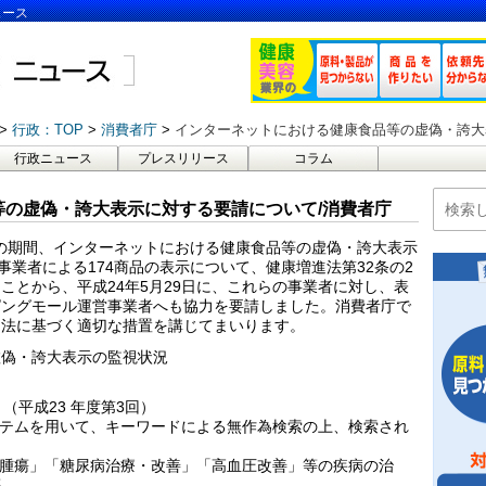
ュース
行政：TOP
消費者庁
インターネットにおける健康食品等の虚偽・誇大
行政ニュース
プレスリリース
コラム
等の虚偽・誇大表示に対する要請について/消費者庁
2月の期間、インターネットにおける健康食品等の虚偽・誇大表示
事業者による174商品の表示について、健康増進法第32条の2
ことから、平成24年5月29日に、これらの事業者に対し、表
ピングモール運営事業者へも協力を要請しました。消費者庁で
、法に基づく適切な措置を講じてまいります。
虚偽・誇大表示の監視状況
 月（平成23 年度第3回）
ステムを用いて、キーワードによる無作為検索の上、検索され
抗腫瘍」「糖尿病治療・改善」「高血圧改善」等の疾病の治
等