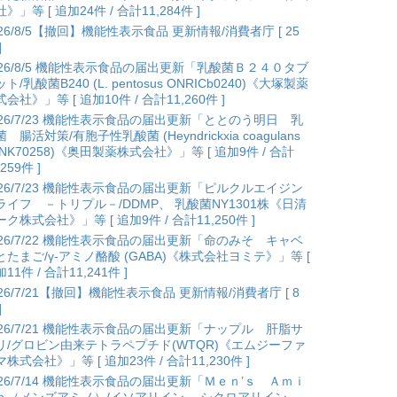
》」等 [ 追加24件 / 合計11,284件 ]
026/8/5【撤回】機能性表示食品 更新情報/消費者庁 [ 25
]
026/8/5 機能性表示食品の届出更新「乳酸菌Ｂ２４０タブ
ト/乳酸菌B240 (L. pentosus ONRICb0240)《大塚製薬
会社》」等 [ 追加10件 / 合計11,260件 ]
026/7/23 機能性表示食品の届出更新「ととのう明日 乳
 腸活対策/有胞子性乳酸菌 (Heyndrickxia coagulans
ANK70258)《奥田製薬株式会社》」等 [ 追加9件 / 合計
,259件 ]
026/7/23 機能性表示食品の届出更新「ピルクルエイジン
ライフ －トリプル－/DDMP、 乳酸菌NY1301株《日清
ク株式会社》」等 [ 追加9件 / 合計11,250件 ]
026/7/22 機能性表示食品の届出更新「命のみそ キャベ
とたまご/γ-アミノ酪酸 (GABA)《株式会社ヨミテ》」等 [
11件 / 合計11,241件 ]
026/7/21【撤回】機能性表示食品 更新情報/消費者庁 [ 8
]
026/7/21 機能性表示食品の届出更新「ナップル 肝脂サ
リ/グロビン由来テトラペプチド(WTQR)《エムジーファ
株式会社》」等 [ 追加23件 / 合計11,230件 ]
026/7/14 機能性表示食品の届出更新「Ｍｅｎ’ｓ Ａｍｉ