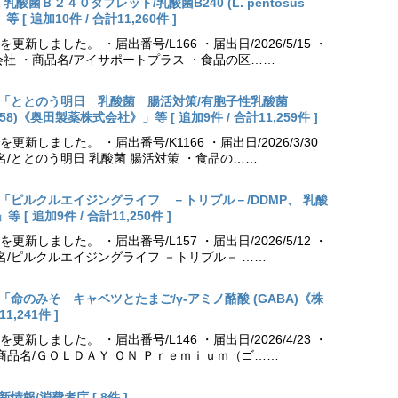
乳酸菌Ｂ２４０タブレット/乳酸菌B240 (L. pentosus
[ 追加10件 / 合計11,260件 ]
しました。 ・届出番号/L166 ・届出日/2026/5/15 ・
社 ・商品名/アイサポートプラス ・食品の区……
出更新「ととのう明日 乳酸菌 腸活対策/有胞子性乳酸菌
NK70258)《奥田製薬株式会社》」等 [ 追加9件 / 合計11,259件 ]
しました。 ・届出番号/K1166 ・届出日/2026/3/30
名/ととのう明日 乳酸菌 腸活対策 ・食品の……
出更新「ピルクルエイジングライフ －トリプル－/DDMP、 乳酸
 追加9件 / 合計11,250件 ]
しました。 ・届出番号/L157 ・届出日/2026/5/12 ・
名/ピルクルエイジングライフ －トリプル－ ……
更新「命のみそ キャベツとたまご/γ-アミノ酪酸 (GABA)《株
,241件 ]
しました。 ・届出番号/L146 ・届出日/2026/4/23 ・
商品名/ＧＯＬＤＡＹ ＯＮ Ｐｒｅｍｉｕｍ（ゴ……
情報/消費者庁 [ 8件 ]