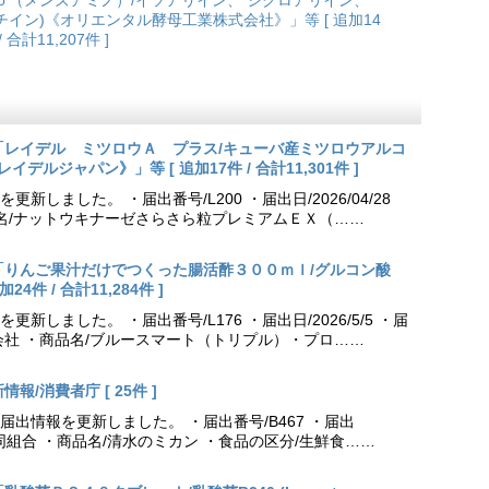
ｏ（メンズアミノ）/イソアリイン、 シクロアリイン、
チイン)《オリエンタル酵母工業株式会社》」等 [ 追加14
/ 合計11,207件 ]
更新「レイデル ミツロウＡ プラス/キューバ産ミツロウアルコ
会社レイデルジャパン》」等 [ 追加17件 / 合計11,301件 ]
しました。 ・届出番号/L200 ・届出日/2026/04/28
品名/ナットウキナーゼさらさら粒プレミアムＥＸ（……
更新「りんご果汁だけでつくった腸活酢３００ｍｌ/グルコン酸
件 / 合計11,284件 ]
しました。 ・届出番号/L176 ・届出日/2026/5/5 ・届
会社 ・商品名/ブルースマート（トリプル）・プロ……
報/消費者庁 [ 25件 ]
出情報を更新しました。 ・届出番号/B467 ・届出
農業協同組合 ・商品名/清水のミカン ・食品の区分/生鮮食……