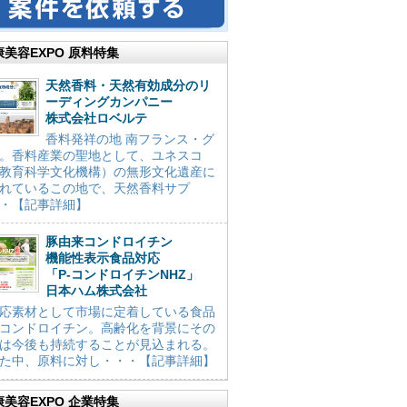
康美容EXPO 原料特集
天然香料・天然有効成分のリ
ーディングカンパニー
株式会社ロベルテ
香料発祥の地 南フランス・グ
。香料産業の聖地として、ユネスコ
教育科学文化機構）の無形文化遺産に
れているこの地で、天然香料サプ
・【記事詳細】
豚由来コンドロイチン
機能性表示食品対応
「P-コンドロイチンNHZ」
日本ハム株式会社
応素材として市場に定着している食品
コンドロイチン。高齢化を背景にその
は今後も持続することが見込まれる。
た中、原料に対し・・・【記事詳細】
康美容EXPO 企業特集