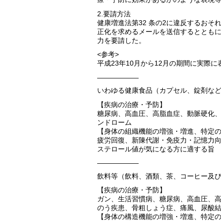
2.要請方法
健康増進法第32 条の2に違反するお
正化を求めるメールを送信するととも
力を要請した。
<参考>
平成23年10月から12月の期間に実際
——————
いわゆる健康食品（カプセル、錠剤な
【疾病の治療・予防】
糖尿病、高血圧、高脂血症、動脈硬化
ンドローム
【身体の組織機能の増強・増進、特定
疲労回復、新陳代謝・免疫力・記憶力
ステロール値が気になる方に適する旨
——————
飲料等（飲料、酒類、茶、コーヒー及
【疾病の治療・予防】
ガン、生活習慣病、糖尿病、高血圧、
のう疾患、骨粗しょう症、痛風、尿酸
【身体の構造機能の増強・増進、特定