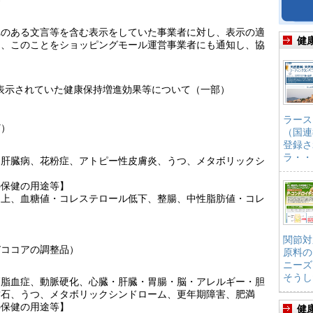
それのある文言等を含む表示をしていた事業者に対し、表示の適
健
に、このことをショッピングモール運営事業者にも通知し、協
に表示されていた健康保持増進効果等について（一部）
ラース
ど）
（国連
登録さ
ラ・・
、肝臓病、花粉症、アトピー性皮膚炎、うつ、メタボリックシ
の保健の用途等】
向上、血糖値・コレステロール低下、整腸、中性脂肪値・コレ
関節対
びココアの調整品）
原料の
ニーズ
そうし
高脂血症、動脈硬化、心臓・肝臓・胃腸・脳・アレルギー・胆
結石、うつ、メタボリックシンドローム、更年期障害、肥満
の保健の用途等】
健