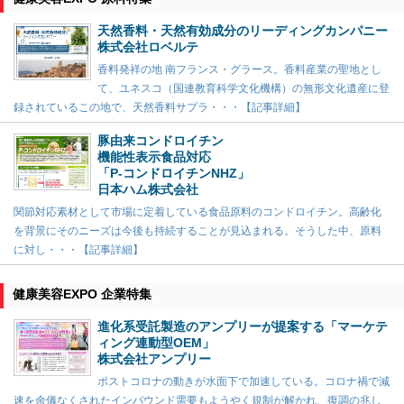
天然香料・天然有効成分のリーディングカンパニー
株式会社ロベルテ
香料発祥の地 南フランス・グラース。香料産業の聖地とし
て、ユネスコ（国連教育科学文化機構）の無形文化遺産に登
録されているこの地で、天然香料サプラ・・・【記事詳細】
豚由来コンドロイチン
機能性表示食品対応
「P-コンドロイチンNHZ」
日本ハム株式会社
関節対応素材として市場に定着している食品原料のコンドロイチン。高齢化
を背景にそのニーズは今後も持続することが見込まれる。そうした中、原料
に対し・・・【記事詳細】
健康美容EXPO 企業特集
進化系受託製造のアンプリーが提案する「マーケテ
ィング連動型OEM」
株式会社アンプリー
ポストコロナの動きが水面下で加速している。コロナ禍で減
速を余儀なくされたインバウンド需要もようやく規制が解かれ、復調の兆し