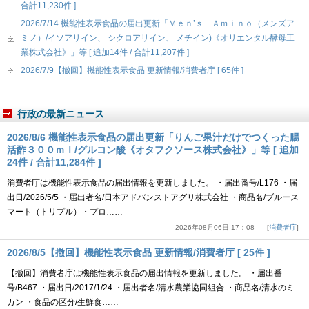
合計11,230件 ]
2026/7/14 機能性表示食品の届出更新「Ｍｅｎ’ｓ Ａｍｉｎｏ（メンズア
ミノ）/イソアリイン、 シクロアリイン、 メチイン)《オリエンタル酵母工
業株式会社》」等 [ 追加14件 / 合計11,207件 ]
2026/7/9【撤回】機能性表示食品 更新情報/消費者庁 [ 65件 ]
行政の最新ニュース
2026/8/6 機能性表示食品の届出更新「りんご果汁だけでつくった腸
活酢３００ｍｌ/グルコン酸《オタフクソース株式会社》」等 [ 追加
24件 / 合計11,284件 ]
消費者庁は機能性表示食品の届出情報を更新しました。 ・届出番号/L176 ・届
出日/2026/5/5 ・届出者名/日本アドバンストアグリ株式会社 ・商品名/ブルース
マート（トリプル）・プロ……
2026年08月06日 17：08
消費者庁
2026/8/5【撤回】機能性表示食品 更新情報/消費者庁 [ 25件 ]
【撤回】消費者庁は機能性表示食品の届出情報を更新しました。 ・届出番
号/B467 ・届出日/2017/1/24 ・届出者名/清水農業協同組合 ・商品名/清水のミ
カン ・食品の区分/生鮮食……