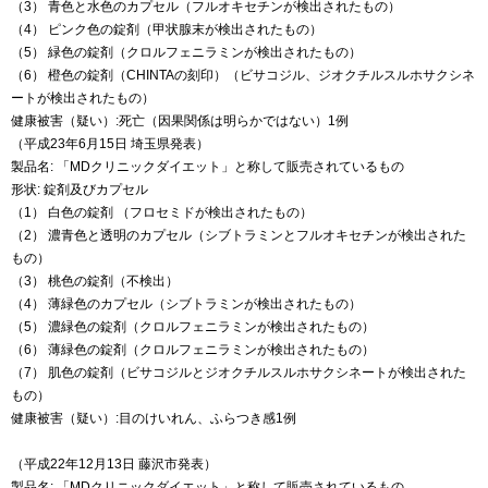
（3） 青色と水色のカプセル（フルオキセチンが検出されたもの）
（4） ピンク色の錠剤（甲状腺末が検出されたもの）
（5） 緑色の錠剤（クロルフェニラミンが検出されたもの）
（6） 橙色の錠剤（CHINTAの刻印）（ビサコジル、ジオクチルスルホサクシネ
ートが検出されたもの）
健康被害（疑い）:死亡（因果関係は明らかではない）1例
（平成23年6月15日 埼玉県発表）
製品名: 「MDクリニックダイエット」と称して販売されているもの
形状: 錠剤及びカプセル
（1） 白色の錠剤 （フロセミドが検出されたもの）
（2） 濃青色と透明のカプセル（シブトラミンとフルオキセチンが検出された
もの）
（3） 桃色の錠剤（不検出）
（4） 薄緑色のカプセル（シブトラミンが検出されたもの）
（5） 濃緑色の錠剤（クロルフェニラミンが検出されたもの）
（6） 薄緑色の錠剤（クロルフェニラミンが検出されたもの）
（7） 肌色の錠剤（ビサコジルとジオクチルスルホサクシネートが検出された
もの）
健康被害（疑い）:目のけいれん、ふらつき感1例
（平成22年12月13日 藤沢市発表）
製品名: 「MDクリニックダイエット」と称して販売されているもの