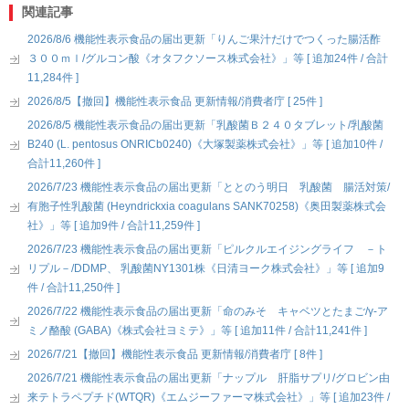
関連記事
2026/8/6 機能性表示食品の届出更新「りんご果汁だけでつくった腸活酢
３００ｍｌ/グルコン酸《オタフクソース株式会社》」等 [ 追加24件 / 合計
11,284件 ]
2026/8/5【撤回】機能性表示食品 更新情報/消費者庁 [ 25件 ]
2026/8/5 機能性表示食品の届出更新「乳酸菌Ｂ２４０タブレット/乳酸菌
B240 (L. pentosus ONRICb0240)《大塚製薬株式会社》」等 [ 追加10件 /
合計11,260件 ]
2026/7/23 機能性表示食品の届出更新「ととのう明日 乳酸菌 腸活対策/
有胞子性乳酸菌 (Heyndrickxia coagulans SANK70258)《奥田製薬株式会
社》」等 [ 追加9件 / 合計11,259件 ]
2026/7/23 機能性表示食品の届出更新「ピルクルエイジングライフ －ト
リプル－/DDMP、 乳酸菌NY1301株《日清ヨーク株式会社》」等 [ 追加9
件 / 合計11,250件 ]
2026/7/22 機能性表示食品の届出更新「命のみそ キャベツとたまご/γ-ア
ミノ酪酸 (GABA)《株式会社ヨミテ》」等 [ 追加11件 / 合計11,241件 ]
2026/7/21【撤回】機能性表示食品 更新情報/消費者庁 [ 8件 ]
2026/7/21 機能性表示食品の届出更新「ナップル 肝脂サプリ/グロビン由
来テトラペプチド(WTQR)《エムジーファーマ株式会社》」等 [ 追加23件 /