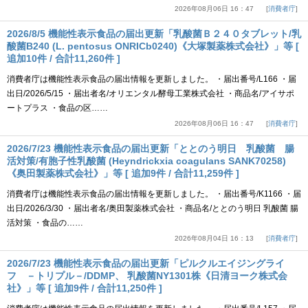
2026年08月06日 16：47
消費者庁
2026/8/5 機能性表示食品の届出更新「乳酸菌Ｂ２４０タブレット/乳
酸菌B240 (L. pentosus ONRICb0240)《大塚製薬株式会社》」等 [
追加10件 / 合計11,260件 ]
消費者庁は機能性表示食品の届出情報を更新しました。 ・届出番号/L166 ・届
出日/2026/5/15 ・届出者名/オリエンタル酵母工業株式会社 ・商品名/アイサポ
ートプラス ・食品の区……
2026年08月06日 16：47
消費者庁
2026/7/23 機能性表示食品の届出更新「ととのう明日 乳酸菌 腸
活対策/有胞子性乳酸菌 (Heyndrickxia coagulans SANK70258)
《奥田製薬株式会社》」等 [ 追加9件 / 合計11,259件 ]
消費者庁は機能性表示食品の届出情報を更新しました。 ・届出番号/K1166 ・届
出日/2026/3/30 ・届出者名/奥田製薬株式会社 ・商品名/ととのう明日 乳酸菌 腸
活対策 ・食品の……
2026年08月04日 16：13
消費者庁
2026/7/23 機能性表示食品の届出更新「ピルクルエイジングライ
フ －トリプル－/DDMP、 乳酸菌NY1301株《日清ヨーク株式会
社》」等 [ 追加9件 / 合計11,250件 ]