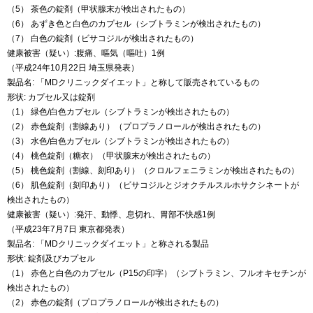
（5） 茶色の錠剤（甲状腺末が検出されたもの）
（6） あずき色と白色のカプセル（シブトラミンが検出されたもの）
（7） 白色の錠剤（ビサコジルが検出されたもの）
健康被害（疑い）:腹痛、嘔気（嘔吐）1例
（平成24年10月22日 埼玉県発表）
製品名: 「MDクリニックダイエット」と称して販売されているもの
形状: カプセル又は錠剤
（1） 緑色/白色カプセル（シブトラミンが検出されたもの）
（2） 赤色錠剤（割線あり）（プロプラノロールが検出されたもの）
（3） 水色/白色カプセル（シブトラミンが検出されたもの）
（4） 桃色錠剤（糖衣）（甲状腺末が検出されたもの）
（5） 桃色錠剤（割線、刻印あり）（クロルフェニラミンが検出されたもの）
（6） 肌色錠剤（刻印あり）（ビサコジルとジオクチルスルホサクシネートが
検出されたもの）
健康被害（疑い）:発汗、動悸、息切れ、胃部不快感1例
（平成23年7月7日 東京都発表）
製品名: 「MDクリニックダイエット」と称される製品
形状: 錠剤及びカプセル
（1） 赤色と白色のカプセル（P15の印字）（シブトラミン、フルオキセチンが
検出されたもの）
（2） 赤色の錠剤（プロプラノロールが検出されたもの）