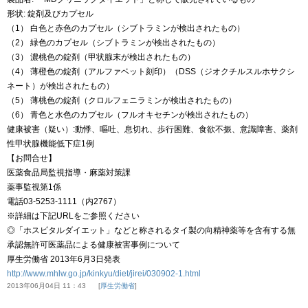
形状: 錠剤及びカプセル
（1） 白色と赤色のカプセル（シブトラミンが検出されたもの）
（2） 緑色のカプセル（シブトラミンが検出されたもの）
（3） 濃桃色の錠剤（甲状腺末が検出されたもの）
（4） 薄橙色の錠剤（アルファベット刻印）（DSS（ジオクチルスルホサクシ
ネート）が検出されたもの）
（5） 薄桃色の錠剤（クロルフェニラミンが検出されたもの）
（6） 青色と水色のカプセル（フルオキセチンが検出されたもの）
健康被害（疑い）:動悸、嘔吐、息切れ、歩行困難、食欲不振、意識障害、薬剤
性甲状腺機能低下症1例
【お問合せ】
医薬食品局監視指導・麻薬対策課
薬事監視第1係
電話03-5253-1111（内2767）
※詳細は下記URLをご参照ください
◎「ホスピタルダイエット」などと称されるタイ製の向精神薬等を含有する無
承認無許可医薬品による健康被害事例について
厚生労働省 2013年6月3日発表
http://www.mhlw.go.jp/kinkyu/diet/jirei/030902-1.html
2013年06月04日 11：43
厚生労働省