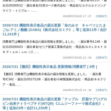
消費者庁は機能性表示食品の届出情報を更新しました。 ・届出番号/L157 ・届
出日/2026/5/12 ・届出者名/日清ヨーク株式会社 ・商品名/ピルクルエイジング
ライフ －トリプル－ ……
2026年07月24日 17：27
消費者庁
2026/7/22 機能性表示食品の届出更新「命のみそ キャベツとたま
ご/γ-アミノ酪酸 (GABA)《株式会社ヨミテ》」等 [ 追加11件 / 合計
11,241件 ]
消費者庁は機能性表示食品の届出情報を更新しました。 ・届出番号/L146 ・届
出日/2026/4/23 ・届出者名/ゼリア新薬工業株式会社 ・商品名/ＧＯＬＤＡＹ Ｏ
Ｎ Ｐｒｅｍｉｕｍ（ゴ……
2026年07月23日 12：06
消費者庁
2026/7/21【撤回】機能性表示食品 更新情報/消費者庁 [ 8件 ]
【撤回】消費者庁は機能性表示食品の届出情報を更新しました。 ・届出番
号/C342 ・届出日/2017/12/8 ・届出者名/小林製薬株式会社 ・商品名/キオクリ
ア ・食品……
2026年07月21日 15：38
消費者庁
2026/7/21 機能性表示食品の届出更新「ナップル 肝脂サプリ/グロ
ビン由来テトラペプチド(WTQR)《エムジーファーマ株式会社》」
等 [ 追加23件 / 合計11,230件 ]