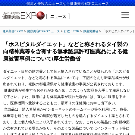
健康と美容のニュースなら健康美容EXPOニュース
健康美容EXPO
健康美容EXPOニュース
行政：TOP
厚生労働省
「ホスピタルダイエット
「ホスピタルダイエット」などと称されるタイ製の
向精神薬等を含有する無承認無許可医薬品による健
康被害事例について/厚生労働省
ダイエット目的の処方薬として個人輸入されていることが疑われる「ホスピタ
ルダイエット」などと称される製品については、下記のとおり医薬品成分が検
出されており、複数の都道府県から健康被害の事例が公表されております。
健康被害が発生するおそれがあるため、このような製品を入手して服用しない
で下さい。また、服用により体調異常が現れた場合には、直ちに服用を中止
し、医療機関へ受診するとともに、最寄りの保健所にお申し出下さい。
当該品は、購入希望者がインターネットのホームページ等を利用して、身長、
体重等を知らせ、海外の病院が処方したものを購入するダイエット薬とされて
おり、主に個人輸入により入手されてます。なお、これらの製品には向精神薬
が含有されている場合があり、そのような製品についてはインターネット等に
より注文する個人輸入であっても、麻薬及び向精神薬取締法で禁じられており