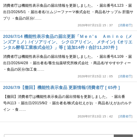
消費者庁は機能性表示食品の届出情報を更新しました。 ・届出番号/L123 ・届
出日/2026/5/1 ・届出者名/エムジーファーマ株式会社 ・商品名/ナップル 肝脂サ
プリ ・食品の区分/……
2026年07月21日 15：37
消費者庁
2026/7/14 機能性表示食品の届出更新「Ｍｅｎ’ｓ Ａｍｉｎｏ（メ
ンズアミノ）/イソアリイン、 シクロアリイン、 メチイン)《オリエ
ンタル酵母工業株式会社》」等 [ 追加14件 / 合計11,207件 ]
消費者庁は機能性表示食品の届出情報を更新しました。 ・届出番号/L109 ・届
出日/2026/4/28 ・届出者名/養生仙薬研究所株式会社 ・商品名/すやすやティー
・食品の区分/加工食……
2026年07月15日 12：05
消費者庁
2026/7/9【撤回】機能性表示食品 更新情報/消費者庁 [ 65件 ]
【撤回】消費者庁は機能性表示食品の届出情報を更新しました。 ・届出番
号/A113 ・届出日/2015/9/2 ・届出者名/株式会社えがお ・商品名/えがおのルテ
イン ・食……
2026年07月13日 15：42
消費者庁