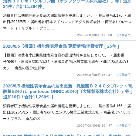
活酢３００ｍｌ/グルコン酸《オタフクソース株式会社》」等 [ 追加
24件 / 合計11,284件 ]
消費者庁は機能性表示食品の届出情報を更新しました。 ・届出番号/L176 ・届
出日/2026/5/5 ・届出者名/日本アドバンストアグリ株式会社 ・商品名/ブルース
マート（トリプル）・プロ……
2026年08月06日 17：08
消費者庁
2026/8/5【撤回】機能性表示食品 更新情報/消費者庁 [ 25件 ]
【撤回】消費者庁は機能性表示食品の届出情報を更新しました。 ・届出番
号/B467 ・届出日/2017/1/24 ・届出者名/清水農業協同組合 ・商品名/清水のミ
カン ・食品の区分/生鮮食……
2026年08月06日 16：47
消費者庁
2026/8/5 機能性表示食品の届出更新「乳酸菌Ｂ２４０タブレット/乳
酸菌B240 (L. pentosus ONRICb0240)《大塚製薬株式会社》」等 [
追加10件 / 合計11,260件 ]
消費者庁は機能性表示食品の届出情報を更新しました。 ・届出番号/L166 ・届
出日/2026/5/15 ・届出者名/オリエンタル酵母工業株式会社 ・商品名/アイサポ
ートプラス ・食品の区……
2026年08月06日 16：47
消費者庁