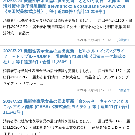
2026/7/23 機能性表示食品の届出更新「ととのう明日 乳酸菌 腸
活対策/有胞子性乳酸菌 (Heyndrickxia coagulans SANK70258)
《奥田製薬株式会社》」等 [ 追加9件 / 合計11,259件 ]
消費者庁は機能性表示食品の届出情報を更新しました。 ・届出番号/K1166 ・届
出日/2026/3/30 ・届出者名/奥田製薬株式会社 ・商品名/ととのう明日 乳酸菌 腸
活対策 ・食品の……
2026年08月04日 16：13
消費者庁
2026/7/23 機能性表示食品の届出更新「ピルクルエイジングライ
フ －トリプル－/DDMP、 乳酸菌NY1301株《日清ヨーク株式会
社》」等 [ 追加9件 / 合計11,250件 ]
消費者庁は機能性表示食品の届出情報を更新しました。 ・届出番号/L157 ・届
出日/2026/5/12 ・届出者名/日清ヨーク株式会社 ・商品名/ピルクルエイジング
ライフ －トリプル－ ……
2026年07月24日 17：27
消費者庁
2026/7/22 機能性表示食品の届出更新「命のみそ キャベツとたま
ご/γ-アミノ酪酸 (GABA)《株式会社ヨミテ》」等 [ 追加11件 / 合計
11,241件 ]
消費者庁は機能性表示食品の届出情報を更新しました。 ・届出番号/L146 ・届
出日/2026/4/23 ・届出者名/ゼリア新薬工業株式会社 ・商品名/ＧＯＬＤＡＹ Ｏ
Ｎ Ｐｒｅｍｉｕｍ（ゴ……