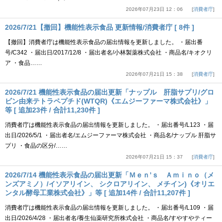
2026年07月23日 12：06
消費者庁
2026/7/21【撤回】機能性表示食品 更新情報/消費者庁 [ 8件 ]
【撤回】消費者庁は機能性表示食品の届出情報を更新しました。 ・届出番
号/C342 ・届出日/2017/12/8 ・届出者名/小林製薬株式会社 ・商品名/キオクリ
ア ・食品……
2026年07月21日 15：38
消費者庁
2026/7/21 機能性表示食品の届出更新「ナップル 肝脂サプリ/グロ
ビン由来テトラペプチド(WTQR)《エムジーファーマ株式会社》」
等 [ 追加23件 / 合計11,230件 ]
消費者庁は機能性表示食品の届出情報を更新しました。 ・届出番号/L123 ・届
出日/2026/5/1 ・届出者名/エムジーファーマ株式会社 ・商品名/ナップル 肝脂サ
プリ ・食品の区分/……
2026年07月21日 15：37
消費者庁
2026/7/14 機能性表示食品の届出更新「Ｍｅｎ’ｓ Ａｍｉｎｏ（メ
ンズアミノ）/イソアリイン、 シクロアリイン、 メチイン)《オリエ
ンタル酵母工業株式会社》」等 [ 追加14件 / 合計11,207件 ]
消費者庁は機能性表示食品の届出情報を更新しました。 ・届出番号/L109 ・届
出日/2026/4/28 ・届出者名/養生仙薬研究所株式会社 ・商品名/すやすやティー