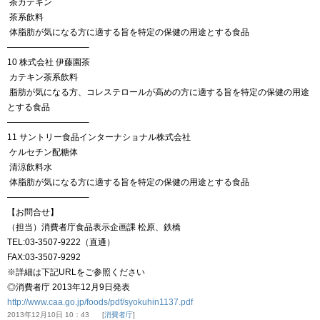
茶カテキン
茶系飲料
体脂肪が気になる方に適する旨を特定の保健の用途とする食品
—————————–
10 株式会社 伊藤園茶
カテキン茶系飲料
脂肪が気になる方、コレステロールが高めの方に適する旨を特定の保健の用途
とする食品
—————————–
11 サントリー食品インターナショナル株式会社
ケルセチン配糖体
清涼飲料水
体脂肪が気になる方に適する旨を特定の保健の用途とする食品
—————————–
【お問合せ】
（担当）消費者庁食品表示企画課 松原、鉄橋
TEL:03-3507-9222（直通）
FAX:03-3507-9292
※詳細は下記URLをご参照ください
◎消費者庁 2013年12月9日発表
http://www.caa.go.jp/foods/pdf/syokuhin1137.pdf
2013年12月10日 10：43
消費者庁