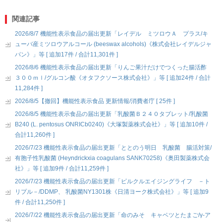
関連記事
2026/8/7 機能性表示食品の届出更新「レイデル ミツロウＡ プラス/キ
ューバ産ミツロウアルコール (beeswax alcohols)《株式会社レイデルジャ
パン》」等 [ 追加17件 / 合計11,301件 ]
2026/8/6 機能性表示食品の届出更新「りんご果汁だけでつくった腸活酢
３００ｍｌ/グルコン酸《オタフクソース株式会社》」等 [ 追加24件 / 合計
11,284件 ]
2026/8/5【撤回】機能性表示食品 更新情報/消費者庁 [ 25件 ]
2026/8/5 機能性表示食品の届出更新「乳酸菌Ｂ２４０タブレット/乳酸菌
B240 (L. pentosus ONRICb0240)《大塚製薬株式会社》」等 [ 追加10件 /
合計11,260件 ]
2026/7/23 機能性表示食品の届出更新「ととのう明日 乳酸菌 腸活対策/
有胞子性乳酸菌 (Heyndrickxia coagulans SANK70258)《奥田製薬株式会
社》」等 [ 追加9件 / 合計11,259件 ]
2026/7/23 機能性表示食品の届出更新「ピルクルエイジングライフ －ト
リプル－/DDMP、 乳酸菌NY1301株《日清ヨーク株式会社》」等 [ 追加9
件 / 合計11,250件 ]
2026/7/22 機能性表示食品の届出更新「命のみそ キャベツとたまご/γ-ア