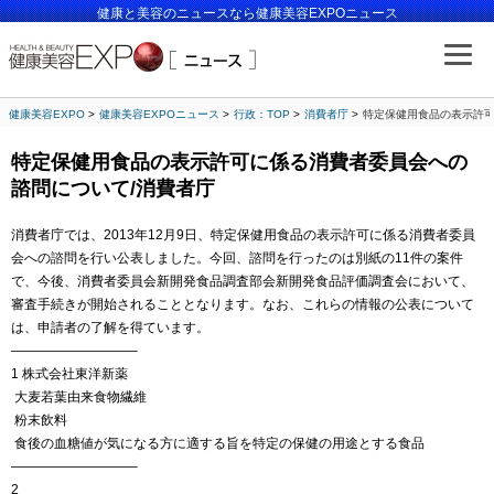
健康と美容のニュースなら健康美容EXPOニュース
健康美容EXPO
健康美容EXPOニュース
行政：TOP
消費者庁
特定保健用食品の表示許可
特定保健用食品の表示許可に係る消費者委員会への
諮問について/消費者庁
消費者庁では、2013年12月9日、特定保健用食品の表示許可に係る消費者委員
会への諮問を行い公表しました。今回、諮問を行ったのは別紙の11件の案件
で、今後、消費者委員会新開発食品調査部会新開発食品評価調査会において、
審査手続きが開始されることとなります。なお、これらの情報の公表について
は、申請者の了解を得ています。
—————————–
1 株式会社東洋新薬
大麦若葉由来食物繊維
粉末飲料
食後の血糖値が気になる方に適する旨を特定の保健の用途とする食品
—————————–
2