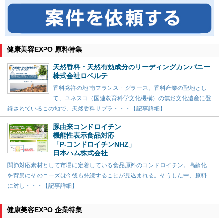
健康美容EXPO 原料特集
天然香料・天然有効成分のリーディングカンパニー
株式会社ロベルテ
香料発祥の地 南フランス・グラース。香料産業の聖地とし
て、ユネスコ（国連教育科学文化機構）の無形文化遺産に登
録されているこの地で、天然香料サプラ・・・【記事詳細】
豚由来コンドロイチン
機能性表示食品対応
「P-コンドロイチンNHZ」
日本ハム株式会社
関節対応素材として市場に定着している食品原料のコンドロイチン。高齢化
を背景にそのニーズは今後も持続することが見込まれる。そうした中、原料
に対し・・・【記事詳細】
健康美容EXPO 企業特集