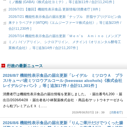
ミノ酪酸 (GABA)《株式会社ヨミテ》」等 [ 追加11件 / 合計11,241件 ]
2026/7/21【撤回】機能性表示食品 更新情報/消費者庁 [ 8件 ]
2026/7/21 機能性表示食品の届出更新「ナップル 肝脂サプリ/グロビン由
来テトラペプチド(WTQR)《エムジーファーマ株式会社》」等 [ 追加23件 /
合計11,230件 ]
2026/7/14 機能性表示食品の届出更新「Ｍｅｎ’ｓ Ａｍｉｎｏ（メンズア
ミノ）/イソアリイン、 シクロアリイン、 メチイン)《オリエンタル酵母工
業株式会社》」等 [ 追加14件 / 合計11,207件 ]
行政の最新ニュース
2026/8/7 機能性表示食品の届出更新「レイデル ミツロウＡ プラ
ス/キューバ産ミツロウアルコール (beeswax alcohols)《株式会社
レイデルジャパン》」等 [ 追加17件 / 合計11,301件 ]
消費者庁は機能性表示食品の届出情報を更新しました。 ・届出番号/L200 ・届
出日/2026/04/28 ・届出者名/小林製薬株式会社 ・商品名/ナットウキナーゼさら
さら粒プレミアムＥＸ（……
2026年08月07日 19：39
消費者庁
2026/8/6 機能性表示食品の届出更新「りんご果汁だけでつくった腸