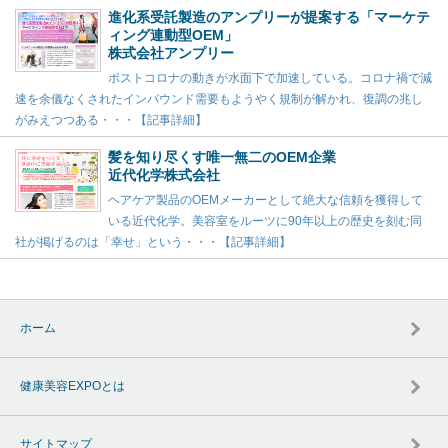
進化系受託製造のアンプリーが提案する「マーケテ
ィング連動型OEM」
株式会社アンプリー
ポストコロナの動きが水面下で加速している。コロナ禍で減
速を余儀なくされたインバウンド需要もようやく規制が解かれ、復調の兆し
がみえつつある・・・【記事詳細】
髪を知り尽くす唯一無二のOEM企業
近代化学株式会社
ヘアケア製品のOEMメーカーとして絶大な信頼を獲得して
いる近代化学。美容室をルーツに90年以上の歴史を刻む同
社が掲げるのは「幸せ」という・・・【記事詳細】
ホーム
健康美容EXPOとは
サイトマップ