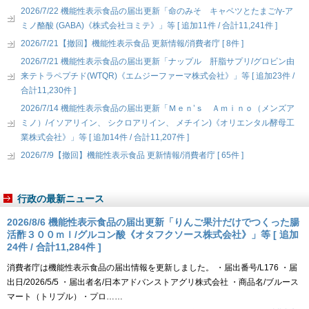
2026/7/22 機能性表示食品の届出更新「命のみそ キャベツとたまご/γ-ア
ミノ酪酸 (GABA)《株式会社ヨミテ》」等 [ 追加11件 / 合計11,241件 ]
2026/7/21【撤回】機能性表示食品 更新情報/消費者庁 [ 8件 ]
2026/7/21 機能性表示食品の届出更新「ナップル 肝脂サプリ/グロビン由
来テトラペプチド(WTQR)《エムジーファーマ株式会社》」等 [ 追加23件 /
合計11,230件 ]
2026/7/14 機能性表示食品の届出更新「Ｍｅｎ’ｓ Ａｍｉｎｏ（メンズア
ミノ）/イソアリイン、 シクロアリイン、 メチイン)《オリエンタル酵母工
業株式会社》」等 [ 追加14件 / 合計11,207件 ]
2026/7/9【撤回】機能性表示食品 更新情報/消費者庁 [ 65件 ]
行政の最新ニュース
2026/8/6 機能性表示食品の届出更新「りんご果汁だけでつくった腸
活酢３００ｍｌ/グルコン酸《オタフクソース株式会社》」等 [ 追加
24件 / 合計11,284件 ]
消費者庁は機能性表示食品の届出情報を更新しました。 ・届出番号/L176 ・届
出日/2026/5/5 ・届出者名/日本アドバンストアグリ株式会社 ・商品名/ブルース
マート（トリプル）・プロ……