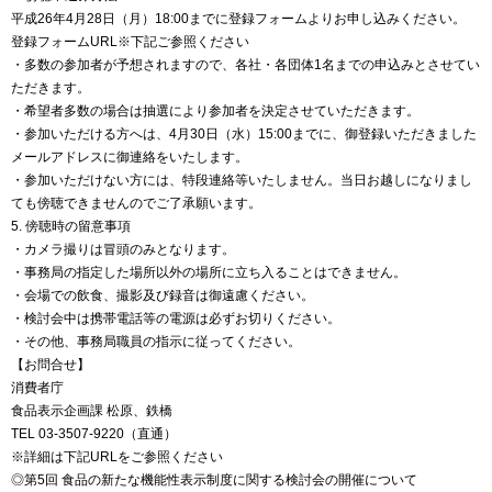
平成26年4月28日（月）18:00までに登録フォームよりお申し込みください。
登録フォームURL※下記ご参照ください
・多数の参加者が予想されますので、各社・各団体1名までの申込みとさせてい
ただきます。
・希望者多数の場合は抽選により参加者を決定させていただきます。
・参加いただける方へは、4月30日（水）15:00までに、御登録いただきました
メールアドレスに御連絡をいたします。
・参加いただけない方には、特段連絡等いたしません。当日お越しになりまし
ても傍聴できませんのでご了承願います。
5. 傍聴時の留意事項
・カメラ撮りは冒頭のみとなります。
・事務局の指定した場所以外の場所に立ち入ることはできません。
・会場での飲食、撮影及び録音は御遠慮ください。
・検討会中は携帯電話等の電源は必ずお切りください。
・その他、事務局職員の指示に従ってください。
【お問合せ】
消費者庁
食品表示企画課 松原、鉄橋
TEL 03-3507-9220（直通）
※詳細は下記URLをご参照ください
◎第5回 食品の新たな機能性表示制度に関する検討会の開催について