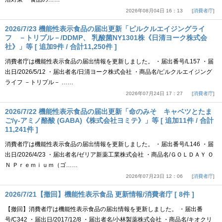
2026年08月04日 16：13
消費者庁
2026/7/23 機能性表示食品の届出更新「ピルクルエイジングライ
フ －トリプル－/DDMP、 乳酸菌NY1301株《日清ヨーク株式会
社》」等 [ 追加9件 / 合計11,250件 ]
消費者庁は機能性表示食品の届出情報を更新しました。 ・届出番号/L157 ・届
出日/2026/5/12 ・届出者名/日清ヨーク株式会社 ・商品名/ピルクルエイジング
ライフ －トリプル－ ……
2026年07月24日 17：27
消費者庁
2026/7/22 機能性表示食品の届出更新「命のみそ キャベツとたま
ご/γ-アミノ酪酸 (GABA)《株式会社ヨミテ》」等 [ 追加11件 / 合計
11,241件 ]
消費者庁は機能性表示食品の届出情報を更新しました。 ・届出番号/L146 ・届
出日/2026/4/23 ・届出者名/ゼリア新薬工業株式会社 ・商品名/ＧＯＬＤＡＹ Ｏ
Ｎ Ｐｒｅｍｉｕｍ（ゴ……
2026年07月23日 12：06
消費者庁
2026/7/21【撤回】機能性表示食品 更新情報/消費者庁 [ 8件 ]
【撤回】消費者庁は機能性表示食品の届出情報を更新しました。 ・届出番
号/C342 ・届出日/2017/12/8 ・届出者名/小林製薬株式会社 ・商品名/キオクリ