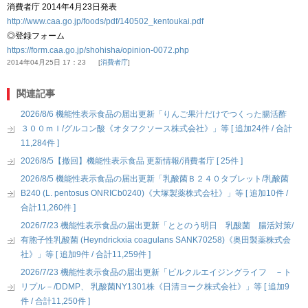
消費者庁 2014年4月23日発表
http://www.caa.go.jp/foods/pdf/140502_kentoukai.pdf
◎登録フォーム
https://form.caa.go.jp/shohisha/opinion-0072.php
2014年04月25日 17：23
消費者庁
関連記事
2026/8/6 機能性表示食品の届出更新「りんご果汁だけでつくった腸活酢
３００ｍｌ/グルコン酸《オタフクソース株式会社》」等 [ 追加24件 / 合計
11,284件 ]
2026/8/5【撤回】機能性表示食品 更新情報/消費者庁 [ 25件 ]
2026/8/5 機能性表示食品の届出更新「乳酸菌Ｂ２４０タブレット/乳酸菌
B240 (L. pentosus ONRICb0240)《大塚製薬株式会社》」等 [ 追加10件 /
合計11,260件 ]
2026/7/23 機能性表示食品の届出更新「ととのう明日 乳酸菌 腸活対策/
有胞子性乳酸菌 (Heyndrickxia coagulans SANK70258)《奥田製薬株式会
社》」等 [ 追加9件 / 合計11,259件 ]
2026/7/23 機能性表示食品の届出更新「ピルクルエイジングライフ －ト
リプル－/DDMP、 乳酸菌NY1301株《日清ヨーク株式会社》」等 [ 追加9
件 / 合計11,250件 ]