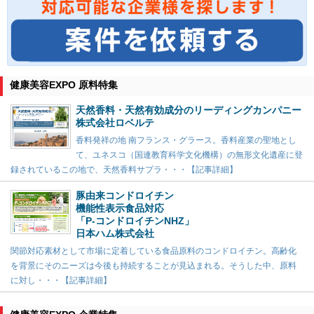
健康美容EXPO 原料特集
天然香料・天然有効成分のリーディングカンパニー
株式会社ロベルテ
香料発祥の地 南フランス・グラース。香料産業の聖地とし
て、ユネスコ（国連教育科学文化機構）の無形文化遺産に登
録されているこの地で、天然香料サプラ・・・【記事詳細】
豚由来コンドロイチン
機能性表示食品対応
「P-コンドロイチンNHZ」
日本ハム株式会社
関節対応素材として市場に定着している食品原料のコンドロイチン。高齢化
を背景にそのニーズは今後も持続することが見込まれる。そうした中、原料
に対し・・・【記事詳細】