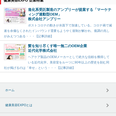
健康美容EXPO 企業特集
進化系受託製造のアンプリーが提案する「マーケテ
ィング連動型OEM」
株式会社アンプリー
ポストコロナの動きが水面下で加速している。コロナ禍で減
速を余儀なくされたインバウンド需要もようやく規制が解かれ、復調の兆し
がみえつつある・・・【記事詳細】
髪を知り尽くす唯一無二のOEM企業
近代化学株式会社
ヘアケア製品のOEMメーカーとして絶大な信頼を獲得して
いる近代化学。美容室をルーツに90年以上の歴史を刻む同
社が掲げるのは「幸せ」という・・・【記事詳細】
ホーム
健康美容EXPOとは