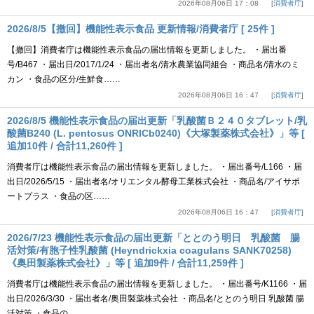
2026年08月06日 17：08
消費者庁
2026/8/5【撤回】機能性表示食品 更新情報/消費者庁 [ 25件 ]
【撤回】消費者庁は機能性表示食品の届出情報を更新しました。 ・届出番
号/B467 ・届出日/2017/1/24 ・届出者名/清水農業協同組合 ・商品名/清水のミ
カン ・食品の区分/生鮮食……
2026年08月06日 16：47
消費者庁
2026/8/5 機能性表示食品の届出更新「乳酸菌Ｂ２４０タブレット/乳
酸菌B240 (L. pentosus ONRICb0240)《大塚製薬株式会社》」等 [
追加10件 / 合計11,260件 ]
消費者庁は機能性表示食品の届出情報を更新しました。 ・届出番号/L166 ・届
出日/2026/5/15 ・届出者名/オリエンタル酵母工業株式会社 ・商品名/アイサポ
ートプラス ・食品の区……
2026年08月06日 16：47
消費者庁
2026/7/23 機能性表示食品の届出更新「ととのう明日 乳酸菌 腸
活対策/有胞子性乳酸菌 (Heyndrickxia coagulans SANK70258)
《奥田製薬株式会社》」等 [ 追加9件 / 合計11,259件 ]
消費者庁は機能性表示食品の届出情報を更新しました。 ・届出番号/K1166 ・届
出日/2026/3/30 ・届出者名/奥田製薬株式会社 ・商品名/ととのう明日 乳酸菌 腸
活対策 ・食品の……