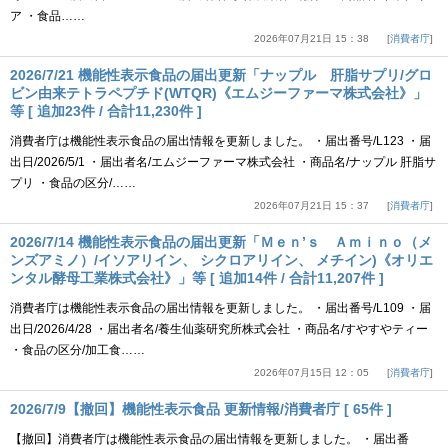
ア ・食品……
2026年07月21日 15：38
消費者庁
2026/7/21 機能性表示食品の届出更新「ナップル 肝脂サプリ/グロ
ビン由来テトラペプチド(WTQR)《エムジーファーマ株式会社》」
等 [ 追加23件 / 合計11,230件 ]
消費者庁は機能性表示食品の届出情報を更新しました。 ・届出番号/L123 ・届
出日/2026/5/1 ・届出者名/エムジーファーマ株式会社 ・商品名/ナップル 肝脂サ
プリ ・食品の区分/……
2026年07月21日 15：37
消費者庁
2026/7/14 機能性表示食品の届出更新「Ｍｅｎ’ｓ Ａｍｉｎｏ（メ
ンズアミノ）/イソアリイン、 シクロアリイン、 メチイン)《オリエ
ンタル酵母工業株式会社》」等 [ 追加14件 / 合計11,207件 ]
消費者庁は機能性表示食品の届出情報を更新しました。 ・届出番号/L109 ・届
出日/2026/4/28 ・届出者名/養生仙薬研究所株式会社 ・商品名/すやすやティー
・食品の区分/加工食……
2026年07月15日 12：05
消費者庁
2026/7/9【撤回】機能性表示食品 更新情報/消費者庁 [ 65件 ]
【撤回】消費者庁は機能性表示食品の届出情報を更新しました。 ・届出番