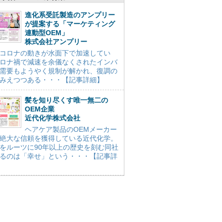
進化系受託製造のアンプリー
が提案する「マーケティング
連動型OEM」
株式会社アンプリー
コロナの動きが水面下で加速してい
ロナ禍で減速を余儀なくされたインバ
需要もようやく規制が解かれ、復調の
みえつつある・・・【記事詳細】
髪を知り尽くす唯一無二の
OEM企業
近代化学株式会社
ヘアケア製品のOEMメーカー
絶大な信頼を獲得している近代化学。
をルーツに90年以上の歴史を刻む同社
るのは「幸せ」という・・・【記事詳