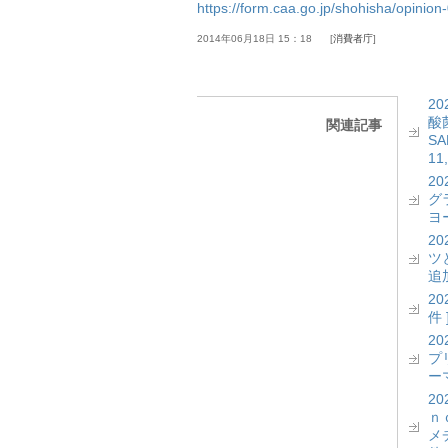
https://form.caa.go.jp/shohisha/opinio
2014年06月18日 15：18
消費者庁
2
酸菌
関連記事
S
11
2
グ
ヨー
2
ツ
追加
2
件 
2
プ
ーマ
2
ｎ
メ