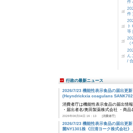
件 
2
件 
2
ト
等 
2
《
2
ん
/ 
行政の最新ニュース
2026/7/23 機能性表示食品の届
(Heyndrickxia coagulans SA
消費者庁は機能性表示食品の届出情報を更新
・届出者名/奥田製薬株式会社 ・商品
2026年08月04日 16：13
消費者庁
2026/7/23 機能性表示食品の届
菌NY1301株《日清ヨーク株式会社》」等 [