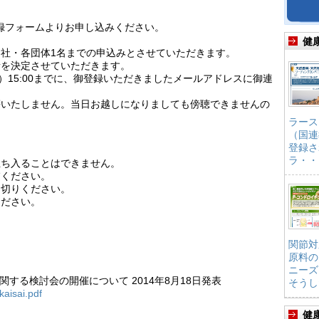
に登録フォームよりお申し込みください。
健
社・各団体1名までの申込みとさせていただきます。
者を決定させていただきます。
）15:00までに、御登録いただきましたメールアドレスに御連
等いたしません。当日お越しになりましても傍聴できませんの
ラース
（国連
登録さ
ラ・・
立ち入ることはできません。
慮ください。
お切りください。
ください。
関節対
原料の
ニーズ
する検討会の開催について 2014年8月18日発表
そうし
kaisai.pdf
健