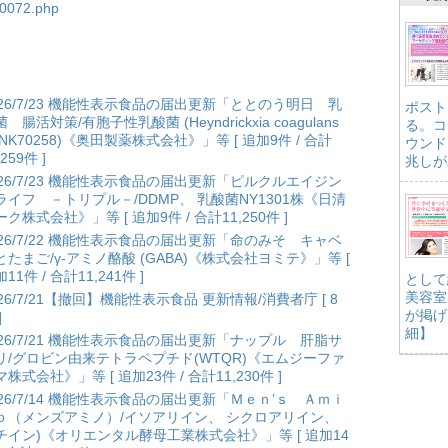
n-0072.php
026/7/23 機能性表示食品の届出更新「ととのう明日 乳
ポスト
 腸活対策/有胞子性乳酸菌 (Heyndrickxia coagulans
る。コ
ANK70258)《奥田製薬株式会社》」等 [ 追加9件 / 合計
ウンド
,259件 ]
兆しが
026/7/23 機能性表示食品の届出更新「ピルクルエイジン
ライフ －トリプル－/DDMP、 乳酸菌NY1301株《日清
ク株式会社》」等 [ 追加9件 / 合計11,250件 ]
026/7/22 機能性表示食品の届出更新「命のみそ キャベ
とたまご/γ-アミノ酪酸 (GABA)《株式会社ヨミテ》」等 [
11件 / 合計11,241件 ]
として
美容室
026/7/21【撤回】機能性表示食品 更新情報/消費者庁 [ 8
が掲げ
]
細】
026/7/21 機能性表示食品の届出更新「ナップル 肝脂サ
リ/グロビン由来テトラペプチド(WTQR)《エムジーファ
株式会社》」等 [ 追加23件 / 合計11,230件 ]
026/7/14 機能性表示食品の届出更新「Ｍｅｎ’ｓ Ａｍｉ
ｏ（メンズアミノ）/イソアリイン、 シクロアリイン、
チイン)《オリエンタル酵母工業株式会社》」等 [ 追加14