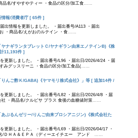
商品名/すやすやティー ・食品の区分/加工食……
報/消費者庁 [ 65件 ]
出情報を更新しました。 ・届出番号/A113 ・届出
えがお ・商品名/えがおのルテイン ・食……
更新「ヤナギランタブレットＣ/ヤナギラン由来エノテインB)《株
11,193件 ]
しました。 ・届出番号/L96 ・届出日/2026/4/24 ・届
やすみグッスリーニ ・食品の区分/加工食品(……
「りんご酢Ｋ/GABA)《ヤマモリ株式会社》」等 [ 追加14件 /
しました。 ・届出番号/L82 ・届出日/2026/4/8 ・届
社 ・商品名/クルビサ プラス 食後の血糖値対策……
更新「あぷるんゼリー/りんご由来プロシアニジン)《株式会社た
しました。 ・届出番号/L69 ・届出日/2026/04/17 ・
品名/ＤＨＡ＆ＥＰＡ（ディーエイチエー アンド ……