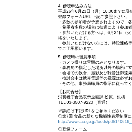
4. 傍聴申込み方法
平成26年6月23日（月）18:00まで
登録フォームURL:下記ご参照下さい。
・多数の参加者が予想されますので、各
・希望者多数の場合は抽選により参加
・参加いただける方へは、6月24日（火
絡をいたします。
・参加いただけない方には、特段連絡
でご了承願います。
5. 傍聴時の留意事項
・カメラ撮りは冒頭のみとなります。
・事務局の指定した場所以外の場所に
・会場での飲食、撮影及び録音は御遠
・検討会中は携帯電話等の電源は必ず
・その他、事務局職員の指示に従って
【お問合せ】
消費者庁食品表示企画課 松原、鉄橋
TEL 03-3507-9220（直通）
※詳細は下記URLをご参照ください
◎第7回 食品の新たな機能性表示制度に関
http://www.caa.go.jp/foods/pdf/140618_
◎登録フォーム