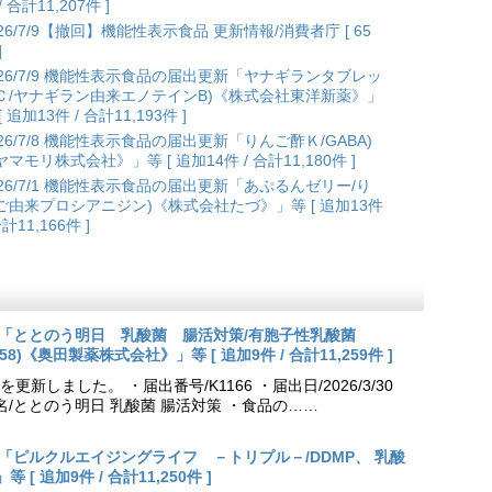
/ 合計11,207件 ]
026/7/9【撤回】機能性表示食品 更新情報/消費者庁 [ 65
]
026/7/9 機能性表示食品の届出更新「ヤナギランタブレッ
Ｃ/ヤナギラン由来エノテインB)《株式会社東洋新薬》」
[ 追加13件 / 合計11,193件 ]
026/7/8 機能性表示食品の届出更新「りんご酢Ｋ/GABA)
ヤマモリ株式会社》」等 [ 追加14件 / 合計11,180件 ]
026/7/1 機能性表示食品の届出更新「あぷるんゼリー/り
ご由来プロシアニジン)《株式会社たづ》」等 [ 追加13件
合計11,166件 ]
出更新「ととのう明日 乳酸菌 腸活対策/有胞子性乳酸菌
NK70258)《奥田製薬株式会社》」等 [ 追加9件 / 合計11,259件 ]
しました。 ・届出番号/K1166 ・届出日/2026/3/30
名/ととのう明日 乳酸菌 腸活対策 ・食品の……
出更新「ピルクルエイジングライフ －トリプル－/DDMP、 乳酸
 追加9件 / 合計11,250件 ]