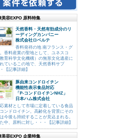
康美容EXPO 原料特集
天然香料・天然有効成分のリ
ーディングカンパニー
株式会社ロベルテ
香料発祥の地 南フランス・グ
。香料産業の聖地として、ユネスコ
教育科学文化機構）の無形文化遺産に
れているこの地で、天然香料サプ
・【記事詳細】
豚由来コンドロイチン
機能性表示食品対応
「P-コンドロイチンNHZ」
日本ハム株式会社
応素材として市場に定着している食品
コンドロイチン。高齢化を背景にその
は今後も持続することが見込まれる。
た中、原料に対し・・・【記事詳細】
康美容EXPO 企業特集