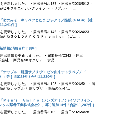
しました。 ・届出番号/L157 ・届出日/2026/5/12 ・
名/ピルクルエイジングライフ －トリプル－ ……
更新「命のみそ キャベツとたまご/γ-アミノ酪酸 (GABA)《株
,241件 ]
しました。 ・届出番号/L146 ・届出日/2026/4/23 ・
商品名/ＧＯＬＤＡＹ ＯＮ Ｐｒｅｍｉｕｍ（ゴ……
情報/消費者庁 [ 8件 ]
出情報を更新しました。 ・届出番号/C342 ・届出
薬株式会社 ・商品名/キオクリア ・食品……
出更新「ナップル 肝脂サプリ/グロビン由来テトラペプチド
[ 追加23件 / 合計11,230件 ]
しました。 ・届出番号/L123 ・届出日/2026/5/1 ・届
商品名/ナップル 肝脂サプリ ・食品の区分/……
出更新「Ｍｅｎ’ｓ Ａｍｉｎｏ（メンズアミノ）/イソアリイン、
酵母工業株式会社》」等 [ 追加14件 / 合計11,207件 ]
しました。 ・届出番号/L109 ・届出日/2026/4/28 ・