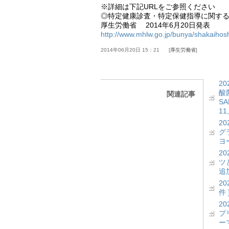
※詳細は下記URLをご参照ください
◎特定健康診査・特定保健指導に関す
厚生労働省 2014年6月20日発表
http://www.mhlw.go.jp/bunya/shakaihos
2014年06月20日 15：21
厚生労働省
2
酸菌
関連記事
S
11
2
グ
ヨー
2
ツ
追加
2
件 
2
プ
ーマ