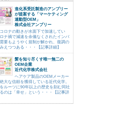
進化系受託製造のアンプリー
が提案する「マーケティング
連動型OEM」
株式会社アンプリー
コロナの動きが水面下で加速してい
ロナ禍で減速を余儀なくされたインバ
需要もようやく規制が解かれ、復調の
みえつつある・・・【記事詳細】
髪を知り尽くす唯一無二の
OEM企業
近代化学株式会社
ヘアケア製品のOEMメーカー
絶大な信頼を獲得している近代化学。
をルーツに90年以上の歴史を刻む同社
るのは「幸せ」という・・・【記事詳