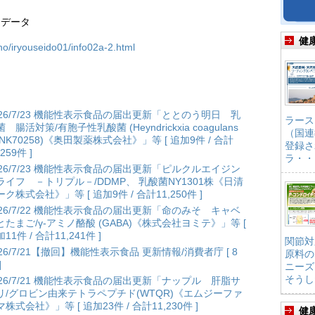
るデータ
健
ho/iryouseido01/info02a-2.html
026/7/23 機能性表示食品の届出更新「ととのう明日 乳
ラース
 腸活対策/有胞子性乳酸菌 (Heyndrickxia coagulans
（国連
ANK70258)《奥田製薬株式会社》」等 [ 追加9件 / 合計
登録さ
,259件 ]
ラ・・
026/7/23 機能性表示食品の届出更新「ピルクルエイジン
ライフ －トリプル－/DDMP、 乳酸菌NY1301株《日清
ク株式会社》」等 [ 追加9件 / 合計11,250件 ]
026/7/22 機能性表示食品の届出更新「命のみそ キャベ
とたまご/γ-アミノ酪酸 (GABA)《株式会社ヨミテ》」等 [
11件 / 合計11,241件 ]
関節対
026/7/21【撤回】機能性表示食品 更新情報/消費者庁 [ 8
原料の
]
ニーズ
そうし
026/7/21 機能性表示食品の届出更新「ナップル 肝脂サ
リ/グロビン由来テトラペプチド(WTQR)《エムジーファ
株式会社》」等 [ 追加23件 / 合計11,230件 ]
健