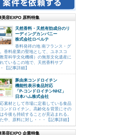
康美容EXPO 原料特集
天然香料・天然有効成分のリ
ーディングカンパニー
株式会社ロベルテ
香料発祥の地 南フランス・グ
。香料産業の聖地として、ユネスコ
教育科学文化機構）の無形文化遺産に
れているこの地で、天然香料サプ
・【記事詳細】
豚由来コンドロイチン
機能性表示食品対応
「P-コンドロイチンNHZ」
日本ハム株式会社
応素材として市場に定着している食品
コンドロイチン。高齢化を背景にその
は今後も持続することが見込まれる。
た中、原料に対し・・・【記事詳細】
康美容EXPO 企業特集