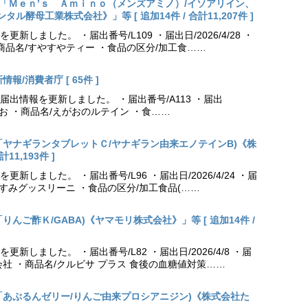
出更新「Ｍｅｎ’ｓ Ａｍｉｎｏ（メンズアミノ）/イソアリイン、
酵母工業株式会社》」等 [ 追加14件 / 合計11,207件 ]
しました。 ・届出番号/L109 ・届出日/2026/4/28 ・
商品名/すやすやティー ・食品の区分/加工食……
報/消費者庁 [ 65件 ]
出情報を更新しました。 ・届出番号/A113 ・届出
えがお ・商品名/えがおのルテイン ・食……
更新「ヤナギランタブレットＣ/ヤナギラン由来エノテインB)《株
11,193件 ]
しました。 ・届出番号/L96 ・届出日/2026/4/24 ・届
やすみグッスリーニ ・食品の区分/加工食品(……
「りんご酢Ｋ/GABA)《ヤマモリ株式会社》」等 [ 追加14件 /
しました。 ・届出番号/L82 ・届出日/2026/4/8 ・届
社 ・商品名/クルビサ プラス 食後の血糖値対策……
更新「あぷるんゼリー/りんご由来プロシアニジン)《株式会社た