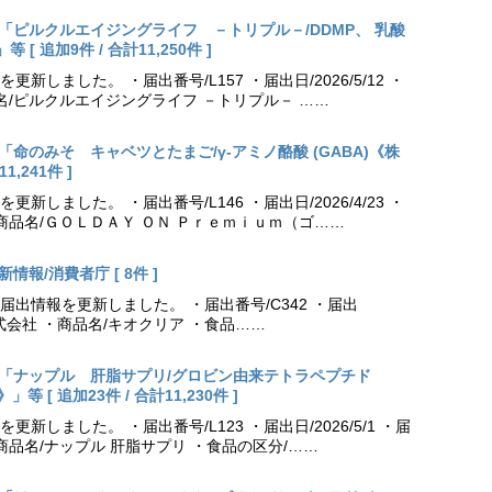
出更新「ピルクルエイジングライフ －トリプル－/DDMP、 乳酸
 追加9件 / 合計11,250件 ]
しました。 ・届出番号/L157 ・届出日/2026/5/12 ・
名/ピルクルエイジングライフ －トリプル－ ……
更新「命のみそ キャベツとたまご/γ-アミノ酪酸 (GABA)《株
,241件 ]
しました。 ・届出番号/L146 ・届出日/2026/4/23 ・
商品名/ＧＯＬＤＡＹ ＯＮ Ｐｒｅｍｉｕｍ（ゴ……
情報/消費者庁 [ 8件 ]
出情報を更新しました。 ・届出番号/C342 ・届出
薬株式会社 ・商品名/キオクリア ・食品……
出更新「ナップル 肝脂サプリ/グロビン由来テトラペプチド
[ 追加23件 / 合計11,230件 ]
しました。 ・届出番号/L123 ・届出日/2026/5/1 ・届
商品名/ナップル 肝脂サプリ ・食品の区分/……