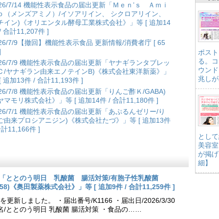
026/7/14 機能性表示食品の届出更新「Ｍｅｎ’ｓ Ａｍｉ
ｏ（メンズアミノ）/イソアリイン、 シクロアリイン、
チイン)《オリエンタル酵母工業株式会社》」等 [ 追加14
/ 合計11,207件 ]
026/7/9【撤回】機能性表示食品 更新情報/消費者庁 [ 65
]
ポスト
る。コ
026/7/9 機能性表示食品の届出更新「ヤナギランタブレッ
ウンド
Ｃ/ヤナギラン由来エノテインB)《株式会社東洋新薬》」
兆しが
[ 追加13件 / 合計11,193件 ]
026/7/8 機能性表示食品の届出更新「りんご酢Ｋ/GABA)
ヤマモリ株式会社》」等 [ 追加14件 / 合計11,180件 ]
026/7/1 機能性表示食品の届出更新「あぷるんゼリー/り
ご由来プロシアニジン)《株式会社たづ》」等 [ 追加13件
合計11,166件 ]
として
美容室
が掲げ
細】
出更新「ととのう明日 乳酸菌 腸活対策/有胞子性乳酸菌
NK70258)《奥田製薬株式会社》」等 [ 追加9件 / 合計11,259件 ]
しました。 ・届出番号/K1166 ・届出日/2026/3/30
名/ととのう明日 乳酸菌 腸活対策 ・食品の……