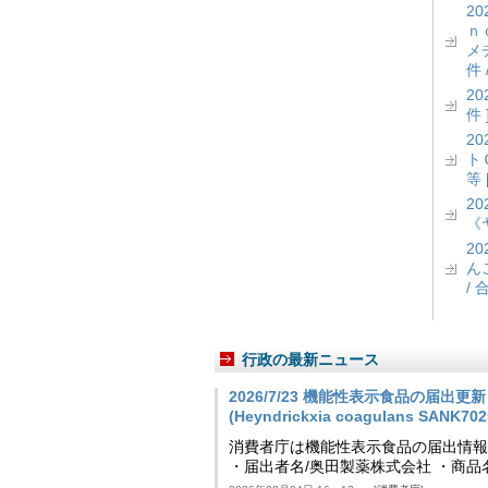
2
ｎ
メ
件 
2
件 
2
ト
等 
2
《
2
ん
/ 
行政の最新ニュース
2026/7/23 機能性表示食品の届
(Heyndrickxia coagulans SA
消費者庁は機能性表示食品の届出情報を更新
・届出者名/奥田製薬株式会社 ・商品