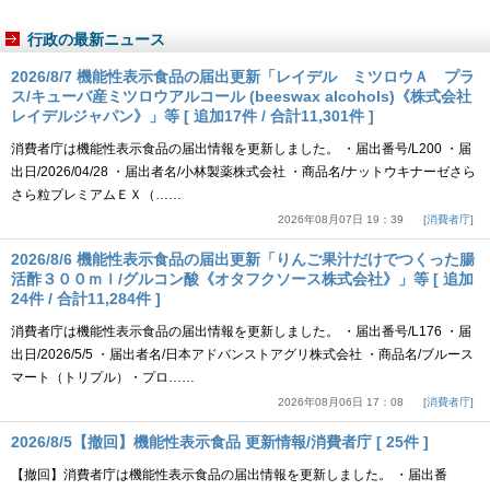
行政の最新ニュース
2026/8/7 機能性表示食品の届出更新「レイデル ミツロウＡ プラ
ス/キューバ産ミツロウアルコール (beeswax alcohols)《株式会社
レイデルジャパン》」等 [ 追加17件 / 合計11,301件 ]
消費者庁は機能性表示食品の届出情報を更新しました。 ・届出番号/L200 ・届
出日/2026/04/28 ・届出者名/小林製薬株式会社 ・商品名/ナットウキナーゼさら
さら粒プレミアムＥＸ（……
2026年08月07日 19：39
消費者庁
2026/8/6 機能性表示食品の届出更新「りんご果汁だけでつくった腸
活酢３００ｍｌ/グルコン酸《オタフクソース株式会社》」等 [ 追加
24件 / 合計11,284件 ]
消費者庁は機能性表示食品の届出情報を更新しました。 ・届出番号/L176 ・届
出日/2026/5/5 ・届出者名/日本アドバンストアグリ株式会社 ・商品名/ブルース
マート（トリプル）・プロ……
2026年08月06日 17：08
消費者庁
2026/8/5【撤回】機能性表示食品 更新情報/消費者庁 [ 25件 ]
【撤回】消費者庁は機能性表示食品の届出情報を更新しました。 ・届出番