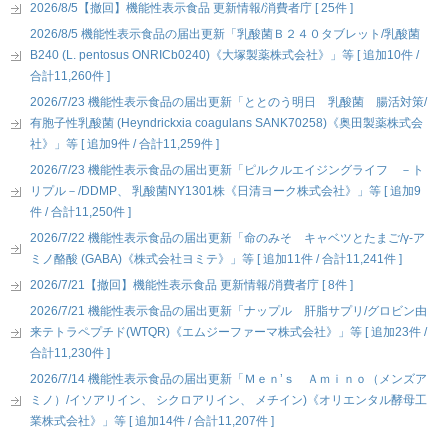
2026/8/5【撤回】機能性表示食品 更新情報/消費者庁 [ 25件 ]
2026/8/5 機能性表示食品の届出更新「乳酸菌Ｂ２４０タブレット/乳酸菌
B240 (L. pentosus ONRICb0240)《大塚製薬株式会社》」等 [ 追加10件 /
合計11,260件 ]
2026/7/23 機能性表示食品の届出更新「ととのう明日 乳酸菌 腸活対策/
有胞子性乳酸菌 (Heyndrickxia coagulans SANK70258)《奥田製薬株式会
社》」等 [ 追加9件 / 合計11,259件 ]
2026/7/23 機能性表示食品の届出更新「ピルクルエイジングライフ －ト
リプル－/DDMP、 乳酸菌NY1301株《日清ヨーク株式会社》」等 [ 追加9
件 / 合計11,250件 ]
2026/7/22 機能性表示食品の届出更新「命のみそ キャベツとたまご/γ-ア
ミノ酪酸 (GABA)《株式会社ヨミテ》」等 [ 追加11件 / 合計11,241件 ]
2026/7/21【撤回】機能性表示食品 更新情報/消費者庁 [ 8件 ]
2026/7/21 機能性表示食品の届出更新「ナップル 肝脂サプリ/グロビン由
来テトラペプチド(WTQR)《エムジーファーマ株式会社》」等 [ 追加23件 /
合計11,230件 ]
2026/7/14 機能性表示食品の届出更新「Ｍｅｎ’ｓ Ａｍｉｎｏ（メンズア
ミノ）/イソアリイン、 シクロアリイン、 メチイン)《オリエンタル酵母工
業株式会社》」等 [ 追加14件 / 合計11,207件 ]