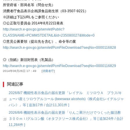
所管府省・部局名等（問合せ先）
消費者庁食品表示企画課食品衛生班（03-3507-9221）
※詳細は下記URLをご参照ください
◎公正取引委員会 2014年8月22日発表
http://search.e-gov.go.jp/servlet/Public?
CLASSNAME=PCMMSTDETAIL&id=235080027&Mode=0
◎意見公募要領（提出先を含む）、命令等の案
http://search.e-gov.go.jp/servlet/PcmFileDownload?seqNo=0000116828
◎（別紙）新旧対照表（乳製品）
http://search.e-gov.go.jp/servlet/PcmFileDownload?seqNo=0000116829
2014年08月26日 17：49
消費者庁
関連記事
2026/8/7 機能性表示食品の届出更新「レイデル ミツロウＡ プラス/キ
ューバ産ミツロウアルコール (beeswax alcohols)《株式会社レイデルジャ
パン》」等 [ 追加17件 / 合計11,301件 ]
2026/8/6 機能性表示食品の届出更新「りんご果汁だけでつくった腸活酢
３００ｍｌ/グルコン酸《オタフクソース株式会社》」等 [ 追加24件 / 合計
11,284件 ]