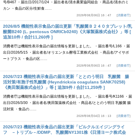
号/B467 ・届出日/2017/1/24 ・届出者名/清水農業協同組合 ・商品名/清水のミ
カン ・食品の区分/生鮮食……
2026年08月06日 16：47
消費者庁
2026/8/5 機能性表示食品の届出更新「乳酸菌Ｂ２４０タブレット/乳
酸菌B240 (L. pentosus ONRICb0240)《大塚製薬株式会社》」等 [
追加10件 / 合計11,260件 ]
消費者庁は機能性表示食品の届出情報を更新しました。 ・届出番号/L166 ・届
出日/2026/5/15 ・届出者名/オリエンタル酵母工業株式会社 ・商品名/アイサポ
ートプラス ・食品の区……
2026年08月06日 16：47
消費者庁
2026/7/23 機能性表示食品の届出更新「ととのう明日 乳酸菌 腸
活対策/有胞子性乳酸菌 (Heyndrickxia coagulans SANK70258)
《奥田製薬株式会社》」等 [ 追加9件 / 合計11,259件 ]
消費者庁は機能性表示食品の届出情報を更新しました。 ・届出番号/K1166 ・届
出日/2026/3/30 ・届出者名/奥田製薬株式会社 ・商品名/ととのう明日 乳酸菌 腸
活対策 ・食品の……
2026年08月04日 16：13
消費者庁
2026/7/23 機能性表示食品の届出更新「ピルクルエイジングライ
フ －トリプル－/DDMP、 乳酸菌NY1301株《日清ヨーク株式会