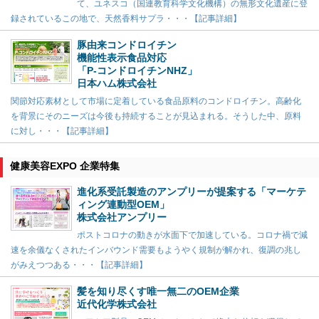
て、ユネスコ（国連教育科学文化機構）の無形文化遺産に登
録されているこの地で、天然香料サプラ・・・【記事詳細】
豚由来コンドロイチン
機能性表示食品対応
「P-コンドロイチンNHZ」
日本ハム株式会社
関節対応素材として市場に定着している食品原料のコンドロイチン。高齢化
を背景にそのニーズは今後も持続することが見込まれる。そうした中、原料
に対し・・・【記事詳細】
健康美容EXPO 企業特集
進化系受託製造のアンプリーが提案する「マーケテ
ィング連動型OEM」
株式会社アンプリー
ポストコロナの動きが水面下で加速している。コロナ禍で減
速を余儀なくされたインバウンド需要もようやく規制が解かれ、復調の兆し
がみえつつある・・・【記事詳細】
髪を知り尽くす唯一無二のOEM企業
近代化学株式会社