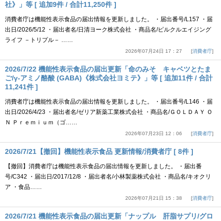
社》」等 [ 追加9件 / 合計11,250件 ]
消費者庁は機能性表示食品の届出情報を更新しました。 ・届出番号/L157 ・届
出日/2026/5/12 ・届出者名/日清ヨーク株式会社 ・商品名/ピルクルエイジング
ライフ －トリプル－ ……
2026年07月24日 17：27
消費者庁
2026/7/22 機能性表示食品の届出更新「命のみそ キャベツとたま
ご/γ-アミノ酪酸 (GABA)《株式会社ヨミテ》」等 [ 追加11件 / 合計
11,241件 ]
消費者庁は機能性表示食品の届出情報を更新しました。 ・届出番号/L146 ・届
出日/2026/4/23 ・届出者名/ゼリア新薬工業株式会社 ・商品名/ＧＯＬＤＡＹ Ｏ
Ｎ Ｐｒｅｍｉｕｍ（ゴ……
2026年07月23日 12：06
消費者庁
2026/7/21【撤回】機能性表示食品 更新情報/消費者庁 [ 8件 ]
【撤回】消費者庁は機能性表示食品の届出情報を更新しました。 ・届出番
号/C342 ・届出日/2017/12/8 ・届出者名/小林製薬株式会社 ・商品名/キオクリ
ア ・食品……
2026年07月21日 15：38
消費者庁
2026/7/21 機能性表示食品の届出更新「ナップル 肝脂サプリ/グロ