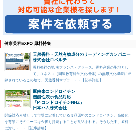
健康美容EXPO 原料特集
天然香料・天然有効成分のリーディングカンパニー
株式会社ロベルテ
香料発祥の地 南フランス・グラース。香料産業の聖地とし
て、ユネスコ（国連教育科学文化機構）の無形文化遺産に登
録されているこの地で、天然香料サプラ・・・【記事詳細】
豚由来コンドロイチン
機能性表示食品対応
「P-コンドロイチンNHZ」
日本ハム株式会社
関節対応素材として市場に定着している食品原料のコンドロイチン。高齢化
を背景にそのニーズは今後も持続することが見込まれる。そうした中、原料
に対し・・・【記事詳細】