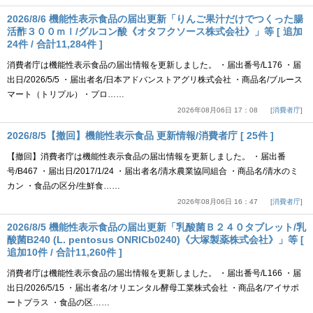
2026/8/6 機能性表示食品の届出更新「りんご果汁だけでつくった腸
活酢３００ｍｌ/グルコン酸《オタフクソース株式会社》」等 [ 追加
24件 / 合計11,284件 ]
消費者庁は機能性表示食品の届出情報を更新しました。 ・届出番号/L176 ・届
出日/2026/5/5 ・届出者名/日本アドバンストアグリ株式会社 ・商品名/ブルース
マート（トリプル）・プロ……
2026年08月06日 17：08
消費者庁
2026/8/5【撤回】機能性表示食品 更新情報/消費者庁 [ 25件 ]
【撤回】消費者庁は機能性表示食品の届出情報を更新しました。 ・届出番
号/B467 ・届出日/2017/1/24 ・届出者名/清水農業協同組合 ・商品名/清水のミ
カン ・食品の区分/生鮮食……
2026年08月06日 16：47
消費者庁
2026/8/5 機能性表示食品の届出更新「乳酸菌Ｂ２４０タブレット/乳
酸菌B240 (L. pentosus ONRICb0240)《大塚製薬株式会社》」等 [
追加10件 / 合計11,260件 ]
消費者庁は機能性表示食品の届出情報を更新しました。 ・届出番号/L166 ・届
出日/2026/5/15 ・届出者名/オリエンタル酵母工業株式会社 ・商品名/アイサポ
ートプラス ・食品の区……