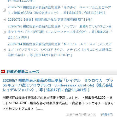
件 / 合計11,250件 ]
2026/7/22 機能性表示食品の届出更新「命のみそ キャベツとたまご/γ-ア
ミノ酪酸 (GABA)《株式会社ヨミテ》」等 [ 追加11件 / 合計11,241件 ]
2026/7/21【撤回】機能性表示食品 更新情報/消費者庁 [ 8件 ]
2026/7/21 機能性表示食品の届出更新「ナップル 肝脂サプリ/グロビン由
来テトラペプチド(WTQR)《エムジーファーマ株式会社》」等 [ 追加23件 /
合計11,230件 ]
2026/7/14 機能性表示食品の届出更新「Ｍｅｎ’ｓ Ａｍｉｎｏ（メンズア
ミノ）/イソアリイン、 シクロアリイン、 メチイン)《オリエンタル酵母工
業株式会社》」等 [ 追加14件 / 合計11,207件 ]
行政の最新ニュース
2026/8/7 機能性表示食品の届出更新「レイデル ミツロウＡ プラ
ス/キューバ産ミツロウアルコール (beeswax alcohols)《株式会社
レイデルジャパン》」等 [ 追加17件 / 合計11,301件 ]
消費者庁は機能性表示食品の届出情報を更新しました。 ・届出番号/L200 ・届
出日/2026/04/28 ・届出者名/小林製薬株式会社 ・商品名/ナットウキナーゼさら
さら粒プレミアムＥＸ（……
2026年08月07日 19：39
消費者庁