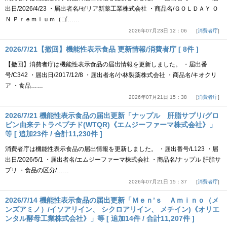
出日/2026/4/23 ・届出者名/ゼリア新薬工業株式会社 ・商品名/ＧＯＬＤＡＹ Ｏ
Ｎ Ｐｒｅｍｉｕｍ（ゴ……
2026年07月23日 12：06
消費者庁
2026/7/21【撤回】機能性表示食品 更新情報/消費者庁 [ 8件 ]
【撤回】消費者庁は機能性表示食品の届出情報を更新しました。 ・届出番
号/C342 ・届出日/2017/12/8 ・届出者名/小林製薬株式会社 ・商品名/キオクリ
ア ・食品……
2026年07月21日 15：38
消費者庁
2026/7/21 機能性表示食品の届出更新「ナップル 肝脂サプリ/グロ
ビン由来テトラペプチド(WTQR)《エムジーファーマ株式会社》」
等 [ 追加23件 / 合計11,230件 ]
消費者庁は機能性表示食品の届出情報を更新しました。 ・届出番号/L123 ・届
出日/2026/5/1 ・届出者名/エムジーファーマ株式会社 ・商品名/ナップル 肝脂サ
プリ ・食品の区分/……
2026年07月21日 15：37
消費者庁
2026/7/14 機能性表示食品の届出更新「Ｍｅｎ’ｓ Ａｍｉｎｏ（メ
ンズアミノ）/イソアリイン、 シクロアリイン、 メチイン)《オリエ
ンタル酵母工業株式会社》」等 [ 追加14件 / 合計11,207件 ]