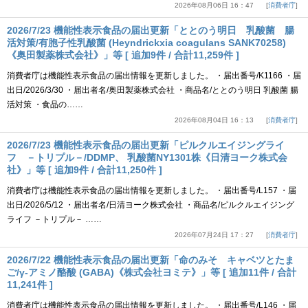
2026年08月06日 16：47
消費者庁
2026/7/23 機能性表示食品の届出更新「ととのう明日 乳酸菌 腸
活対策/有胞子性乳酸菌 (Heyndrickxia coagulans SANK70258)
《奥田製薬株式会社》」等 [ 追加9件 / 合計11,259件 ]
消費者庁は機能性表示食品の届出情報を更新しました。 ・届出番号/K1166 ・届
出日/2026/3/30 ・届出者名/奥田製薬株式会社 ・商品名/ととのう明日 乳酸菌 腸
活対策 ・食品の……
2026年08月04日 16：13
消費者庁
2026/7/23 機能性表示食品の届出更新「ピルクルエイジングライ
フ －トリプル－/DDMP、 乳酸菌NY1301株《日清ヨーク株式会
社》」等 [ 追加9件 / 合計11,250件 ]
消費者庁は機能性表示食品の届出情報を更新しました。 ・届出番号/L157 ・届
出日/2026/5/12 ・届出者名/日清ヨーク株式会社 ・商品名/ピルクルエイジング
ライフ －トリプル－ ……
2026年07月24日 17：27
消費者庁
2026/7/22 機能性表示食品の届出更新「命のみそ キャベツとたま
ご/γ-アミノ酪酸 (GABA)《株式会社ヨミテ》」等 [ 追加11件 / 合計
11,241件 ]
消費者庁は機能性表示食品の届出情報を更新しました。 ・届出番号/L146 ・届