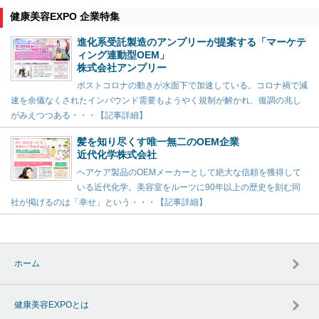
健康美容EXPO 企業特集
進化系受託製造のアンプリーが提案する「マーケテ
ィング連動型OEM」
株式会社アンプリー
ポストコロナの動きが水面下で加速している。コロナ禍で減
速を余儀なくされたインバウンド需要もようやく規制が解かれ、復調の兆し
がみえつつある・・・【記事詳細】
髪を知り尽くす唯一無二のOEM企業
近代化学株式会社
ヘアケア製品のOEMメーカーとして絶大な信頼を獲得して
いる近代化学。美容室をルーツに90年以上の歴史を刻む同
社が掲げるのは「幸せ」という・・・【記事詳細】
ホーム
健康美容EXPOとは