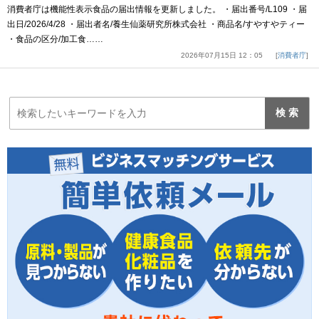
消費者庁は機能性表示食品の届出情報を更新しました。 ・届出番号/L109 ・届
出日/2026/4/28 ・届出者名/養生仙薬研究所株式会社 ・商品名/すやすやティー
・食品の区分/加工食……
2026年07月15日 12：05
消費者庁