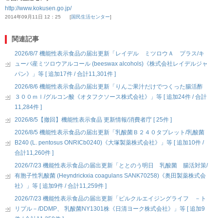
http://www.kokusen.go.jp/
2014年09月11日 12：25
国民生活センター
関連記事
2026/8/7 機能性表示食品の届出更新「レイデル ミツロウＡ プラス/キ
ューバ産ミツロウアルコール (beeswax alcohols)《株式会社レイデルジャ
パン》」等 [ 追加17件 / 合計11,301件 ]
2026/8/6 機能性表示食品の届出更新「りんご果汁だけでつくった腸活酢
３００ｍｌ/グルコン酸《オタフクソース株式会社》」等 [ 追加24件 / 合計
11,284件 ]
2026/8/5【撤回】機能性表示食品 更新情報/消費者庁 [ 25件 ]
2026/8/5 機能性表示食品の届出更新「乳酸菌Ｂ２４０タブレット/乳酸菌
B240 (L. pentosus ONRICb0240)《大塚製薬株式会社》」等 [ 追加10件 /
合計11,260件 ]
2026/7/23 機能性表示食品の届出更新「ととのう明日 乳酸菌 腸活対策/
有胞子性乳酸菌 (Heyndrickxia coagulans SANK70258)《奥田製薬株式会
社》」等 [ 追加9件 / 合計11,259件 ]
2026/7/23 機能性表示食品の届出更新「ピルクルエイジングライフ －ト
リプル－/DDMP、 乳酸菌NY1301株《日清ヨーク株式会社》」等 [ 追加9