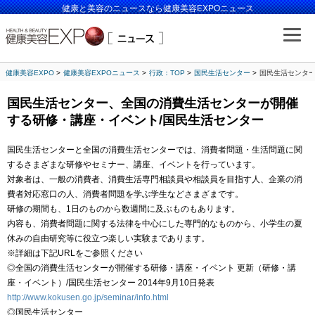
健康と美容のニュースなら健康美容EXPOニュース
健康美容EXPO
健康美容EXPOニュース
行政：TOP
国民生活センター
国民生活センター
国民生活センター、全国の消費生活センターが開催
する研修・講座・イベント/国民生活センター
国民生活センターと全国の消費生活センターでは、消費者問題・生活問題に関
するさまざまな研修やセミナー、講座、イベントを行っています。
対象者は、一般の消費者、消費生活専門相談員や相談員を目指す人、企業の消
費者対応窓口の人、消費者問題を学ぶ学生などさまざまです。
研修の期間も、1日のものから数週間に及ぶものもあります。
内容も、消費者問題に関する法律を中心にした専門的なものから、小学生の夏
休みの自由研究等に役立つ楽しい実験まであります。
※詳細は下記URLをご参照ください
◎全国の消費生活センターが開催する研修・講座・イベント 更新（研修・講
座・イベント）/国民生活センター 2014年9月10日発表
http://www.kokusen.go.jp/seminar/info.html
◎国民生活センター