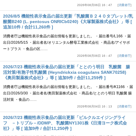
2026年08月06日 16：47
消費者庁
2026/8/5 機能性表示食品の届出更新「乳酸菌Ｂ２４０タブレット/乳
酸菌B240 (L. pentosus ONRICb0240)《大塚製薬株式会社》」等 [
追加10件 / 合計11,260件 ]
消費者庁は機能性表示食品の届出情報を更新しました。 ・届出番号/L166 ・届
出日/2026/5/15 ・届出者名/オリエンタル酵母工業株式会社 ・商品名/アイサポ
ートプラス ・食品の区……
2026年08月06日 16：47
消費者庁
2026/7/23 機能性表示食品の届出更新「ととのう明日 乳酸菌 腸
活対策/有胞子性乳酸菌 (Heyndrickxia coagulans SANK70258)
《奥田製薬株式会社》」等 [ 追加9件 / 合計11,259件 ]
消費者庁は機能性表示食品の届出情報を更新しました。 ・届出番号/K1166 ・届
出日/2026/3/30 ・届出者名/奥田製薬株式会社 ・商品名/ととのう明日 乳酸菌 腸
活対策 ・食品の……
2026年08月04日 16：13
消費者庁
2026/7/23 機能性表示食品の届出更新「ピルクルエイジングライ
フ －トリプル－/DDMP、 乳酸菌NY1301株《日清ヨーク株式会
社》」等 [ 追加9件 / 合計11,250件 ]