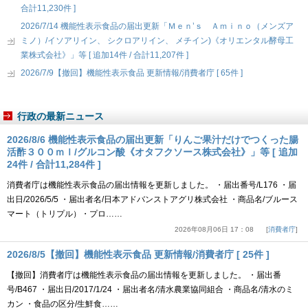
合計11,230件 ]
2026/7/14 機能性表示食品の届出更新「Ｍｅｎ’ｓ Ａｍｉｎｏ（メンズア
ミノ）/イソアリイン、 シクロアリイン、 メチイン)《オリエンタル酵母工
業株式会社》」等 [ 追加14件 / 合計11,207件 ]
2026/7/9【撤回】機能性表示食品 更新情報/消費者庁 [ 65件 ]
行政の最新ニュース
2026/8/6 機能性表示食品の届出更新「りんご果汁だけでつくった腸
活酢３００ｍｌ/グルコン酸《オタフクソース株式会社》」等 [ 追加
24件 / 合計11,284件 ]
消費者庁は機能性表示食品の届出情報を更新しました。 ・届出番号/L176 ・届
出日/2026/5/5 ・届出者名/日本アドバンストアグリ株式会社 ・商品名/ブルース
マート（トリプル）・プロ……
2026年08月06日 17：08
消費者庁
2026/8/5【撤回】機能性表示食品 更新情報/消費者庁 [ 25件 ]
【撤回】消費者庁は機能性表示食品の届出情報を更新しました。 ・届出番
号/B467 ・届出日/2017/1/24 ・届出者名/清水農業協同組合 ・商品名/清水のミ
カン ・食品の区分/生鮮食……