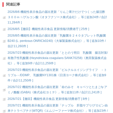
関連記事
2026/8/6 機能性表示食品の届出更新「りんご果汁だけでつくった腸活酢
３００ｍｌ/グルコン酸《オタフクソース株式会社》」等 [ 追加24件 / 合計
11,284件 ]
2026/8/5【撤回】機能性表示食品 更新情報/消費者庁 [ 25件 ]
2026/8/5 機能性表示食品の届出更新「乳酸菌Ｂ２４０タブレット/乳酸菌
B240 (L. pentosus ONRICb0240)《大塚製薬株式会社》」等 [ 追加10件 /
合計11,260件 ]
2026/7/23 機能性表示食品の届出更新「ととのう明日 乳酸菌 腸活対策/
有胞子性乳酸菌 (Heyndrickxia coagulans SANK70258)《奥田製薬株式会
社》」等 [ 追加9件 / 合計11,259件 ]
2026/7/23 機能性表示食品の届出更新「ピルクルエイジングライフ －ト
リプル－/DDMP、 乳酸菌NY1301株《日清ヨーク株式会社》」等 [ 追加9
件 / 合計11,250件 ]
2026/7/22 機能性表示食品の届出更新「命のみそ キャベツとたまご/γ-ア
ミノ酪酸 (GABA)《株式会社ヨミテ》」等 [ 追加11件 / 合計11,241件 ]
2026/7/21【撤回】機能性表示食品 更新情報/消費者庁 [ 8件 ]
2026/7/21 機能性表示食品の届出更新「ナップル 肝脂サプリ/グロビン由
来テトラペプチド(WTQR)《エムジーファーマ株式会社》」等 [ 追加23件 /