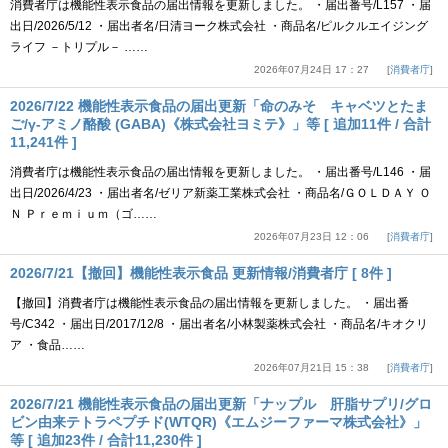
消費者庁は機能性表示食品の届出情報を更新しました。 ・届出番号/L157 ・届
出日/2026/5/12 ・届出者名/日清ヨーク株式会社 ・商品名/ピルクルエイジング
ライフ －トリプル－ ……
2026年07月24日 17：27
消費者庁
2026/7/22 機能性表示食品の届出更新「命のみそ キャベツとたま
ご/γ-アミノ酪酸 (GABA)《株式会社ヨミテ》」等 [ 追加11件 / 合計
11,241件 ]
消費者庁は機能性表示食品の届出情報を更新しました。 ・届出番号/L146 ・届
出日/2026/4/23 ・届出者名/ゼリア新薬工業株式会社 ・商品名/ＧＯＬＤＡＹ Ｏ
Ｎ Ｐｒｅｍｉｕｍ（ゴ……
2026年07月23日 12：06
消費者庁
2026/7/21【撤回】機能性表示食品 更新情報/消費者庁 [ 8件 ]
【撤回】消費者庁は機能性表示食品の届出情報を更新しました。 ・届出番
号/C342 ・届出日/2017/12/8 ・届出者名/小林製薬株式会社 ・商品名/キオクリ
ア ・食品……
2026年07月21日 15：38
消費者庁
2026/7/21 機能性表示食品の届出更新「ナップル 肝脂サプリ/グロ
ビン由来テトラペプチド(WTQR)《エムジーファーマ株式会社》」
等 [ 追加23件 / 合計11,230件 ]