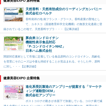
健康美容EXPO 原料特集
天然香料・天然有効成分のリーディングカンパニー
株式会社ロベルテ
香料発祥の地 南フランス・グラース。香料産業の聖地とし
て、ユネスコ（国連教育科学文化機構）の無形文化遺産に登
録されているこの地で、天然香料サプラ・・・【記事詳細】
豚由来コンドロイチン
機能性表示食品対応
「P-コンドロイチンNHZ」
日本ハム株式会社
関節対応素材として市場に定着している食品原料のコンドロイチン。高齢化
を背景にそのニーズは今後も持続することが見込まれる。そうした中、原料
に対し・・・【記事詳細】
健康美容EXPO 企業特集
進化系受託製造のアンプリーが提案する「マーケテ
ィング連動型OEM」
株式会社アンプリー
ポストコロナの動きが水面下で加速している。コロナ禍で減
速を余儀なくされたインバウンド需要もようやく規制が解かれ、復調の兆し