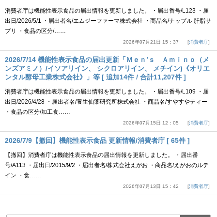
消費者庁は機能性表示食品の届出情報を更新しました。 ・届出番号/L123 ・届
出日/2026/5/1 ・届出者名/エムジーファーマ株式会社 ・商品名/ナップル 肝脂サ
プリ ・食品の区分/……
2026年07月21日 15：37
消費者庁
2026/7/14 機能性表示食品の届出更新「Ｍｅｎ’ｓ Ａｍｉｎｏ（メ
ンズアミノ）/イソアリイン、 シクロアリイン、 メチイン)《オリエ
ンタル酵母工業株式会社》」等 [ 追加14件 / 合計11,207件 ]
消費者庁は機能性表示食品の届出情報を更新しました。 ・届出番号/L109 ・届
出日/2026/4/28 ・届出者名/養生仙薬研究所株式会社 ・商品名/すやすやティー
・食品の区分/加工食……
2026年07月15日 12：05
消費者庁
2026/7/9【撤回】機能性表示食品 更新情報/消費者庁 [ 65件 ]
【撤回】消費者庁は機能性表示食品の届出情報を更新しました。 ・届出番
号/A113 ・届出日/2015/9/2 ・届出者名/株式会社えがお ・商品名/えがおのルテ
イン ・食……
2026年07月13日 15：42
消費者庁