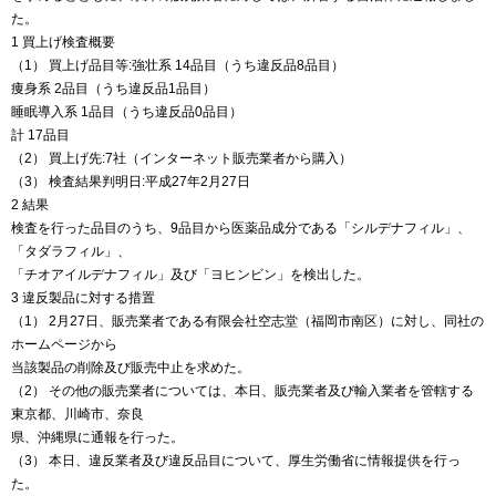
た。
1 買上げ検査概要
（1） 買上げ品目等:強壮系 14品目（うち違反品8品目）
痩身系 2品目（うち違反品1品目）
睡眠導入系 1品目（うち違反品0品目）
計 17品目
（2） 買上げ先:7社（インターネット販売業者から購入）
（3） 検査結果判明日:平成27年2月27日
2 結果
検査を行った品目のうち、9品目から医薬品成分である「シルデナフィル」、
「タダラフィル」、
「チオアイルデナフィル」及び「ヨヒンビン」を検出した。
3 違反製品に対する措置
（1） 2月27日、販売業者である有限会社空志堂（福岡市南区）に対し、同社の
ホームページから
当該製品の削除及び販売中止を求めた。
（2） その他の販売業者については、本日、販売業者及び輸入業者を管轄する
東京都、川崎市、奈良
県、沖縄県に通報を行った。
（3） 本日、違反業者及び違反品目について、厚生労働省に情報提供を行っ
た。