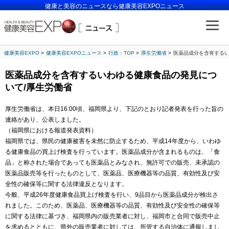
健康と美容のニュースなら健康美容EXPOニュース
健康美容EXPO
健康美容EXPOニュース
行政：TOP
厚生労働省
医薬品成分を含有するい
医薬品成分を含有するいわゆる健康食品の発見につ
いて/厚生労働省
厚生労働省は、本日16:00頃、福岡県より、下記のとおり記者発表を行った旨の
連絡があり、公表しました。
（福岡県における報道発表資料）
福岡県では、県民の健康被害を未然に防止するため、平成14年度から、いわゆ
る健康食品の買上げ検査を行っています。医薬品成分が含まれるものは、「食
品」と称された場合であっても医薬品とみなされ、無許可での販売、未承認の
医薬品販売等を行ったものとして、医薬品、医療機器等の品質、有効性及び安
全性の確保等に関する法律違反となります。
今般、平成26年度健康食品買上げ検査を行い、9品目から医薬品成分が検出さ
れました。このため、医薬品、医療機器等の品質、有効性及び安全性の確保等
に関する法律に基づき、福岡県内の販売業者に対し、福岡市と合同で販売中止
を求めるとともに、県外の販売業者に対しては、所管する自治体に通報しまし