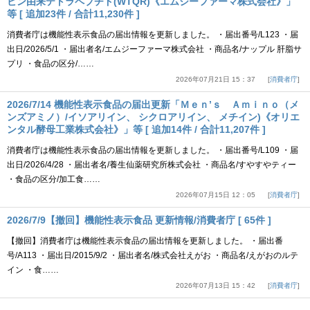
ビン由来テトラペプチド(WTQR)《エムジーファーマ株式会社》」
等 [ 追加23件 / 合計11,230件 ]
消費者庁は機能性表示食品の届出情報を更新しました。 ・届出番号/L123 ・届
出日/2026/5/1 ・届出者名/エムジーファーマ株式会社 ・商品名/ナップル 肝脂サ
プリ ・食品の区分/……
2026年07月21日 15：37
消費者庁
2026/7/14 機能性表示食品の届出更新「Ｍｅｎ’ｓ Ａｍｉｎｏ（メ
ンズアミノ）/イソアリイン、 シクロアリイン、 メチイン)《オリエ
ンタル酵母工業株式会社》」等 [ 追加14件 / 合計11,207件 ]
消費者庁は機能性表示食品の届出情報を更新しました。 ・届出番号/L109 ・届
出日/2026/4/28 ・届出者名/養生仙薬研究所株式会社 ・商品名/すやすやティー
・食品の区分/加工食……
2026年07月15日 12：05
消費者庁
2026/7/9【撤回】機能性表示食品 更新情報/消費者庁 [ 65件 ]
【撤回】消費者庁は機能性表示食品の届出情報を更新しました。 ・届出番
号/A113 ・届出日/2015/9/2 ・届出者名/株式会社えがお ・商品名/えがおのルテ
イン ・食……
2026年07月13日 15：42
消費者庁