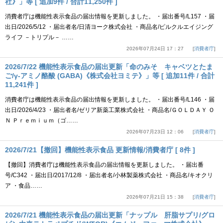
社》」等 [ 追加9件 / 合計11,250件 ]
消費者庁は機能性表示食品の届出情報を更新しました。 ・届出番号/L157 ・届
出日/2026/5/12 ・届出者名/日清ヨーク株式会社 ・商品名/ピルクルエイジング
ライフ －トリプル－ ……
2026年07月24日 17：27
消費者庁
2026/7/22 機能性表示食品の届出更新「命のみそ キャベツとたま
ご/γ-アミノ酪酸 (GABA)《株式会社ヨミテ》」等 [ 追加11件 / 合計
11,241件 ]
消費者庁は機能性表示食品の届出情報を更新しました。 ・届出番号/L146 ・届
出日/2026/4/23 ・届出者名/ゼリア新薬工業株式会社 ・商品名/ＧＯＬＤＡＹ Ｏ
Ｎ Ｐｒｅｍｉｕｍ（ゴ……
2026年07月23日 12：06
消費者庁
2026/7/21【撤回】機能性表示食品 更新情報/消費者庁 [ 8件 ]
【撤回】消費者庁は機能性表示食品の届出情報を更新しました。 ・届出番
号/C342 ・届出日/2017/12/8 ・届出者名/小林製薬株式会社 ・商品名/キオクリ
ア ・食品……
2026年07月21日 15：38
消費者庁
2026/7/21 機能性表示食品の届出更新「ナップル 肝脂サプリ/グロ