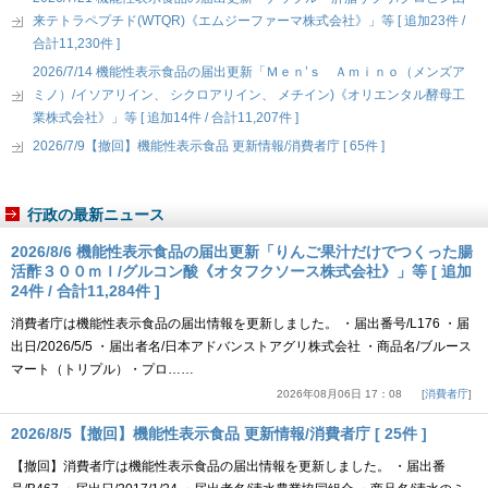
来テトラペプチド(WTQR)《エムジーファーマ株式会社》」等 [ 追加23件 /
合計11,230件 ]
2026/7/14 機能性表示食品の届出更新「Ｍｅｎ’ｓ Ａｍｉｎｏ（メンズア
ミノ）/イソアリイン、 シクロアリイン、 メチイン)《オリエンタル酵母工
業株式会社》」等 [ 追加14件 / 合計11,207件 ]
2026/7/9【撤回】機能性表示食品 更新情報/消費者庁 [ 65件 ]
行政の最新ニュース
2026/8/6 機能性表示食品の届出更新「りんご果汁だけでつくった腸
活酢３００ｍｌ/グルコン酸《オタフクソース株式会社》」等 [ 追加
24件 / 合計11,284件 ]
消費者庁は機能性表示食品の届出情報を更新しました。 ・届出番号/L176 ・届
出日/2026/5/5 ・届出者名/日本アドバンストアグリ株式会社 ・商品名/ブルース
マート（トリプル）・プロ……
2026年08月06日 17：08
消費者庁
2026/8/5【撤回】機能性表示食品 更新情報/消費者庁 [ 25件 ]
【撤回】消費者庁は機能性表示食品の届出情報を更新しました。 ・届出番