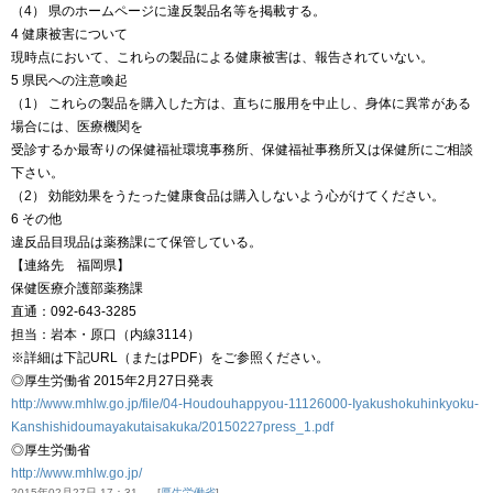
（4） 県のホームページに違反製品名等を掲載する。
4 健康被害について
現時点において、これらの製品による健康被害は、報告されていない。
5 県民への注意喚起
（1） これらの製品を購入した方は、直ちに服用を中止し、身体に異常がある
場合には、医療機関を
受診するか最寄りの保健福祉環境事務所、保健福祉事務所又は保健所にご相談
下さい。
（2） 効能効果をうたった健康食品は購入しないよう心がけてください。
6 その他
違反品目現品は薬務課にて保管している。
【連絡先 福岡県】
保健医療介護部薬務課
直通：092-643-3285
担当：岩本・原口（内線3114）
※詳細は下記URL（またはPDF）をご参照ください。
◎厚生労働省 2015年2月27日発表
http://www.mhlw.go.jp/file/04-Houdouhappyou-11126000-Iyakushokuhinkyoku-
Kanshishidoumayakutaisakuka/20150227press_1.pdf
◎厚生労働省
http://www.mhlw.go.jp/
2015年02月27日 17：31
厚生労働省