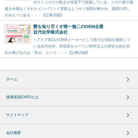
ポストコロナの動きが水面下で加速している。コロナ禍で減
速を余儀なくされたインバウンド需要もようやく規制が解かれ、復調の兆し
がみえつつある・・・【記事詳細】
髪を知り尽くす唯一無二のOEM企業
近代化学株式会社
ヘアケア製品のOEMメーカーとして絶大な信頼を獲得して
いる近代化学。美容室をルーツに90年以上の歴史を刻む同
社が掲げるのは「幸せ」という・・・【記事詳細】
ホーム
健康美容EXPOとは
サイトマップ
会社概要