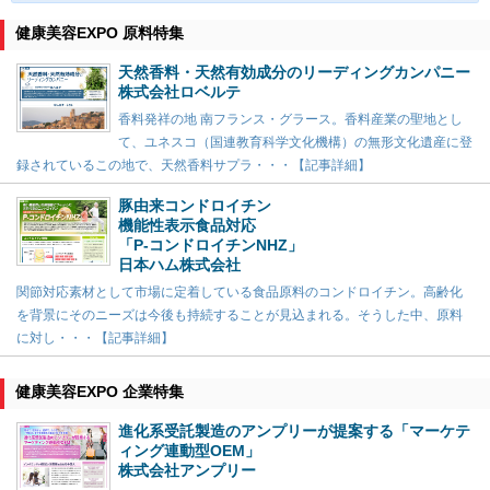
健康美容EXPO 原料特集
天然香料・天然有効成分のリーディングカンパニー
株式会社ロベルテ
香料発祥の地 南フランス・グラース。香料産業の聖地とし
て、ユネスコ（国連教育科学文化機構）の無形文化遺産に登
録されているこの地で、天然香料サプラ・・・【記事詳細】
豚由来コンドロイチン
機能性表示食品対応
「P-コンドロイチンNHZ」
日本ハム株式会社
関節対応素材として市場に定着している食品原料のコンドロイチン。高齢化
を背景にそのニーズは今後も持続することが見込まれる。そうした中、原料
に対し・・・【記事詳細】
健康美容EXPO 企業特集
進化系受託製造のアンプリーが提案する「マーケテ
ィング連動型OEM」
株式会社アンプリー