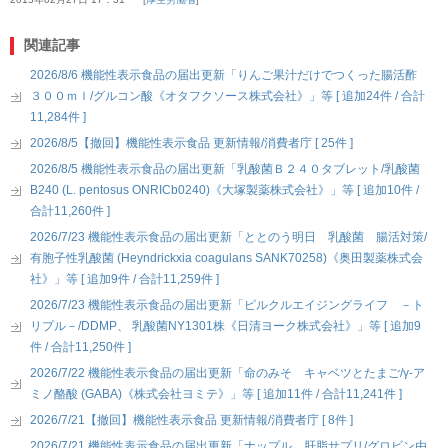
関連記事
2026/8/6 機能性表示食品の届出更新「りんご果汁だけでつくった腸活酢
３００ｍｌ/グルコン酸《オタフクソース株式会社》」等 [ 追加24件 / 合計
11,284件 ]
2026/8/5【撤回】機能性表示食品 更新情報/消費者庁 [ 25件 ]
2026/8/5 機能性表示食品の届出更新「乳酸菌Ｂ２４０タブレット/乳酸菌
B240 (L. pentosus ONRICb0240)《大塚製薬株式会社》」等 [ 追加10件 /
合計11,260件 ]
2026/7/23 機能性表示食品の届出更新「ととのう明日 乳酸菌 腸活対策/
有胞子性乳酸菌 (Heyndrickxia coagulans SANK70258)《奥田製薬株式会
社》」等 [ 追加9件 / 合計11,259件 ]
2026/7/23 機能性表示食品の届出更新「ピルクルエイジングライフ －ト
リプル－/DDMP、 乳酸菌NY1301株《日清ヨーク株式会社》」等 [ 追加9
件 / 合計11,250件 ]
2026/7/22 機能性表示食品の届出更新「命のみそ キャベツとたまご/γ-ア
ミノ酪酸 (GABA)《株式会社ヨミテ》」等 [ 追加11件 / 合計11,241件 ]
2026/7/21【撤回】機能性表示食品 更新情報/消費者庁 [ 8件 ]
2026/7/21 機能性表示食品の届出更新「ナップル 肝脂サプリ/グロビン由