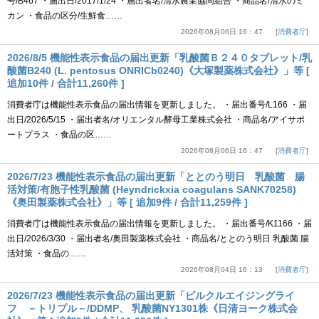
号/B467 ・届出日/2017/1/24 ・届出者名/清水農業協同組合 ・商品名/清水のミ
カン ・食品の区分/生鮮食……
2026年08月06日 16：47
消費者庁
2026/8/5 機能性表示食品の届出更新「乳酸菌Ｂ２４０タブレット/乳
酸菌B240 (L. pentosus ONRICb0240)《大塚製薬株式会社》」等 [
追加10件 / 合計11,260件 ]
消費者庁は機能性表示食品の届出情報を更新しました。 ・届出番号/L166 ・届
出日/2026/5/15 ・届出者名/オリエンタル酵母工業株式会社 ・商品名/アイサポ
ートプラス ・食品の区……
2026年08月06日 16：47
消費者庁
2026/7/23 機能性表示食品の届出更新「ととのう明日 乳酸菌 腸
活対策/有胞子性乳酸菌 (Heyndrickxia coagulans SANK70258)
《奥田製薬株式会社》」等 [ 追加9件 / 合計11,259件 ]
消費者庁は機能性表示食品の届出情報を更新しました。 ・届出番号/K1166 ・届
出日/2026/3/30 ・届出者名/奥田製薬株式会社 ・商品名/ととのう明日 乳酸菌 腸
活対策 ・食品の……
2026年08月04日 16：13
消費者庁
2026/7/23 機能性表示食品の届出更新「ピルクルエイジングライ
フ －トリプル－/DDMP、 乳酸菌NY1301株《日清ヨーク株式会