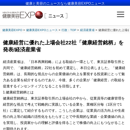
健康と美容のニュースなら健康美容EXPOニュース
健康美容EXPO
健康美容EXPOニュース
行政：TOP
経済産業省
健康経営に優れた上場会
健康経営に優れた上場会社22社「健康経営銘柄」を
発表/経済産業省
経済産業省は、「日本再興戦略」による取組の一環として、東京証券取引所と
共同で、「健康経営銘柄」22社を初めて選定し、本日公表しました。「健康経
営銘柄」は、長期的な視点からの企業価値の向上を重視する投資家にとって魅
力ある企業を紹介するものであり、今後、多くの企業が「健康経営」の取組を
促進するインセンティブとなることを目指します。
1.健康経営銘柄とは
健康経営銘柄は、東京証券取引所の上場会社の中から、従業員等の健康管理を
経営的な視点で考えて戦略的に実践している企業を、業種区分毎（1区分で1
社）に選定して紹介するものです。こうした企業は、従業員の活力向上や生産
性の向上等の組織の活性化をもたらすことで中長期的な業績・企業価値の向上
を実現し、投資家からの理解と評価を得ることで株価の向上にもつながること
が期待されます。