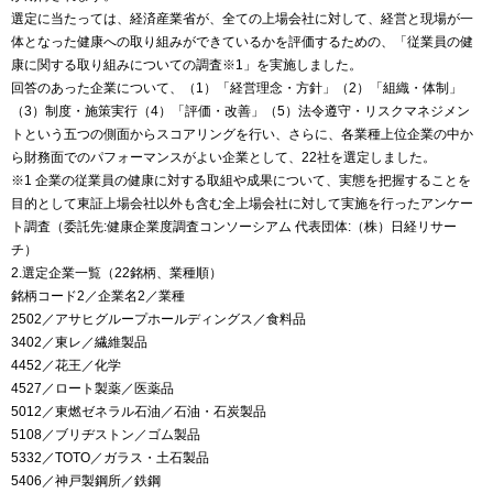
選定に当たっては、経済産業省が、全ての上場会社に対して、経営と現場が一
体となった健康への取り組みができているかを評価するための、「従業員の健
康に関する取り組みについての調査※1」を実施しました。
回答のあった企業について、（1）「経営理念・方針」（2）「組織・体制」
（3）制度・施策実行（4）「評価・改善」（5）法令遵守・リスクマネジメン
トという五つの側面からスコアリングを行い、さらに、各業種上位企業の中か
ら財務面でのパフォーマンスがよい企業として、22社を選定しました。
※1 企業の従業員の健康に対する取組や成果について、実態を把握することを
目的として東証上場会社以外も含む全上場会社に対して実施を行ったアンケー
ト調査（委託先:健康企業度調査コンソーシアム 代表団体:（株）日経リサー
チ）
2.選定企業一覧（22銘柄、業種順）
銘柄コード2／企業名2／業種
2502／アサヒグループホールディングス／食料品
3402／東レ／繊維製品
4452／花王／化学
4527／ロート製薬／医薬品
5012／東燃ゼネラル石油／石油・石炭製品
5108／ブリヂストン／ゴム製品
5332／TOTO／ガラス・土石製品
5406／神戸製鋼所／鉄鋼