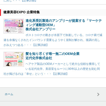
に対し・・・【記事詳細】
健康美容EXPO 企業特集
進化系受託製造のアンプリーが提案する「マーケテ
ィング連動型OEM」
株式会社アンプリー
ポストコロナの動きが水面下で加速している。コロナ禍で減
速を余儀なくされたインバウンド需要もようやく規制が解かれ、復調の兆し
がみえつつある・・・【記事詳細】
髪を知り尽くす唯一無二のOEM企業
近代化学株式会社
ヘアケア製品のOEMメーカーとして絶大な信頼を獲得して
いる近代化学。美容室をルーツに90年以上の歴史を刻む同
社が掲げるのは「幸せ」という・・・【記事詳細】
ホーム