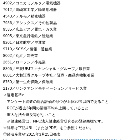
4902／コニカミノルタ／電気機器
7012／川崎重工業／輸送用機器
4543／テルモ／精密機器
7936／アシックス／その他製品
9535／広島ガス／電気・ガス業
9005／東京急行電鉄／陸運業
9201／日本航空／空運業
9719／SCSK／情報・通信業
8002／丸紅／卸売業
2651／ローソン／小売業
8306／三菱UFJフィナンシャル・グループ／銀行業
8601／大和証券グループ本社／証券・商品先物取引業
8750／第一生命保険／保険業
2170／リンクアンドモチベーション／サービス業
＜選定基準>
・アンケート調査の総合評価の順位が上位20％以内であること
・ROEが過去3年間の業種平均を上回っていること
・重大な法令違反等がないこと
・※健康経営は、NPO法人健康経営研究会の登録商標です。
※詳細は下記URL（またはPDF）をご参照ください。
◎経済産業省 2015年3月25日発表