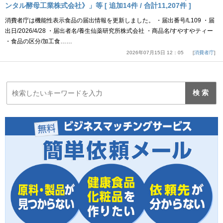
ンタル酵母工業株式会社》」等 [ 追加14件 / 合計11,207件 ]
消費者庁は機能性表示食品の届出情報を更新しました。 ・届出番号/L109 ・届
出日/2026/4/28 ・届出者名/養生仙薬研究所株式会社 ・商品名/すやすやティー
・食品の区分/加工食……
2026年07月15日 12：05
消費者庁