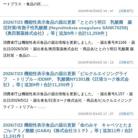
ートプラス ・食品の区……
2026年08月06日 16：47
消費者庁
2026/7/23 機能性表示食品の届出更新「ととのう明日 乳酸菌 腸
活対策/有胞子性乳酸菌 (Heyndrickxia coagulans SANK70258)
《奥田製薬株式会社》」等 [ 追加9件 / 合計11,259件 ]
消費者庁は機能性表示食品の届出情報を更新しました。 ・届出番号/K1166 ・届
出日/2026/3/30 ・届出者名/奥田製薬株式会社 ・商品名/ととのう明日 乳酸菌 腸
活対策 ・食品の……
2026年08月04日 16：13
消費者庁
2026/7/23 機能性表示食品の届出更新「ピルクルエイジングライ
フ －トリプル－/DDMP、 乳酸菌NY1301株《日清ヨーク株式会
社》」等 [ 追加9件 / 合計11,250件 ]
消費者庁は機能性表示食品の届出情報を更新しました。 ・届出番号/L157 ・届
出日/2026/5/12 ・届出者名/日清ヨーク株式会社 ・商品名/ピルクルエイジング
ライフ －トリプル－ ……
2026年07月24日 17：27
消費者庁
2026/7/22 機能性表示食品の届出更新「命のみそ キャベツとたま
ご/γ-アミノ酪酸 (GABA)《株式会社ヨミテ》」等 [ 追加11件 / 合計
11,241件 ]