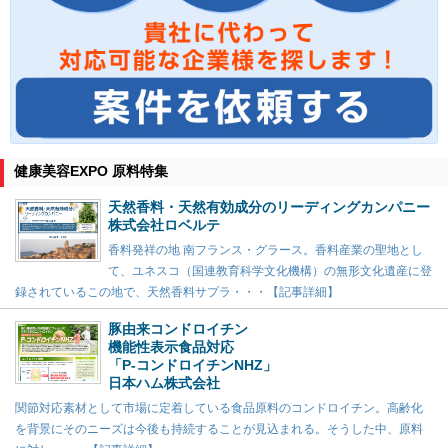
健康美容EXPO 原料特集
天然香料・天然有効成分のリーディングカンパニー
株式会社ロベルテ
香料発祥の地 南フランス・グラース。香料産業の聖地とし
て、ユネスコ（国連教育科学文化機構）の無形文化遺産に登
録されているこの地で、天然香料サプラ・・・【記事詳細】
豚由来コンドロイチン
機能性表示食品対応
「P-コンドロイチンNHZ」
日本ハム株式会社
関節対応素材として市場に定着している食品原料のコンドロイチン。高齢化
を背景にそのニーズは今後も持続することが見込まれる。そうした中、原料