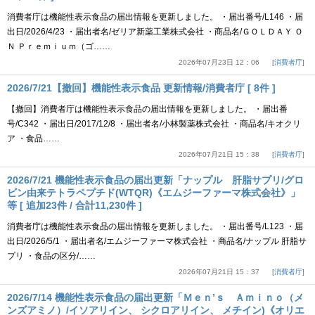
消費者庁は機能性表示食品の届出情報を更新しました。 ・届出番号/L146 ・届
出日/2026/4/23 ・届出者名/ゼリア新薬工業株式会社 ・商品名/ＧＯＬＤＡＹ Ｏ
Ｎ Ｐｒｅｍｉｕｍ（ゴ……
2026年07月23日 12：06
消費者庁
2026/7/21【撤回】機能性表示食品 更新情報/消費者庁 [ 8件 ]
【撤回】消費者庁は機能性表示食品の届出情報を更新しました。 ・届出番
号/C342 ・届出日/2017/12/8 ・届出者名/小林製薬株式会社 ・商品名/キオクリ
ア ・食品……
2026年07月21日 15：38
消費者庁
2026/7/21 機能性表示食品の届出更新「ナップル 肝脂サプリ/グロ
ビン由来テトラペプチド(WTQR)《エムジーファーマ株式会社》」
等 [ 追加23件 / 合計11,230件 ]
消費者庁は機能性表示食品の届出情報を更新しました。 ・届出番号/L123 ・届
出日/2026/5/1 ・届出者名/エムジーファーマ株式会社 ・商品名/ナップル 肝脂サ
プリ ・食品の区分/……
2026年07月21日 15：37
消費者庁
2026/7/14 機能性表示食品の届出更新「Ｍｅｎ’ｓ Ａｍｉｎｏ（メ
ンズアミノ）/イソアリイン、 シクロアリイン、 メチイン)《オリエ