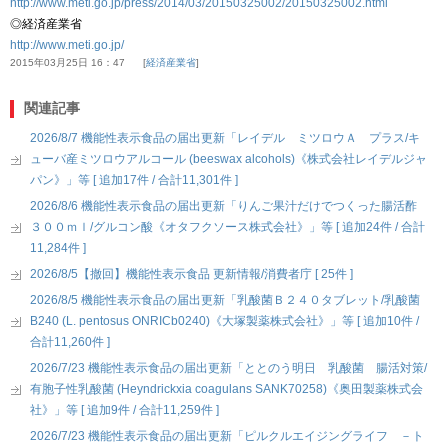
http://www.meti.go.jp/press/2014/03/20150325002/20150325002.html
◎経済産業省
http://www.meti.go.jp/
2015年03月25日 16：47
経済産業省
関連記事
2026/8/7 機能性表示食品の届出更新「レイデル ミツロウＡ プラス/キ
ューバ産ミツロウアルコール (beeswax alcohols)《株式会社レイデルジャ
パン》」等 [ 追加17件 / 合計11,301件 ]
2026/8/6 機能性表示食品の届出更新「りんご果汁だけでつくった腸活酢
３００ｍｌ/グルコン酸《オタフクソース株式会社》」等 [ 追加24件 / 合計
11,284件 ]
2026/8/5【撤回】機能性表示食品 更新情報/消費者庁 [ 25件 ]
2026/8/5 機能性表示食品の届出更新「乳酸菌Ｂ２４０タブレット/乳酸菌
B240 (L. pentosus ONRICb0240)《大塚製薬株式会社》」等 [ 追加10件 /
合計11,260件 ]
2026/7/23 機能性表示食品の届出更新「ととのう明日 乳酸菌 腸活対策/
有胞子性乳酸菌 (Heyndrickxia coagulans SANK70258)《奥田製薬株式会
社》」等 [ 追加9件 / 合計11,259件 ]
2026/7/23 機能性表示食品の届出更新「ピルクルエイジングライフ －ト