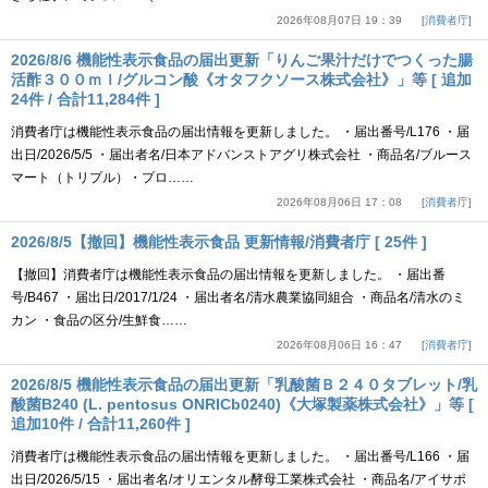
2026年08月07日 19：39
消費者庁
2026/8/6 機能性表示食品の届出更新「りんご果汁だけでつくった腸
活酢３００ｍｌ/グルコン酸《オタフクソース株式会社》」等 [ 追加
24件 / 合計11,284件 ]
消費者庁は機能性表示食品の届出情報を更新しました。 ・届出番号/L176 ・届
出日/2026/5/5 ・届出者名/日本アドバンストアグリ株式会社 ・商品名/ブルース
マート（トリプル）・プロ……
2026年08月06日 17：08
消費者庁
2026/8/5【撤回】機能性表示食品 更新情報/消費者庁 [ 25件 ]
【撤回】消費者庁は機能性表示食品の届出情報を更新しました。 ・届出番
号/B467 ・届出日/2017/1/24 ・届出者名/清水農業協同組合 ・商品名/清水のミ
カン ・食品の区分/生鮮食……
2026年08月06日 16：47
消費者庁
2026/8/5 機能性表示食品の届出更新「乳酸菌Ｂ２４０タブレット/乳
酸菌B240 (L. pentosus ONRICb0240)《大塚製薬株式会社》」等 [
追加10件 / 合計11,260件 ]
消費者庁は機能性表示食品の届出情報を更新しました。 ・届出番号/L166 ・届
出日/2026/5/15 ・届出者名/オリエンタル酵母工業株式会社 ・商品名/アイサポ