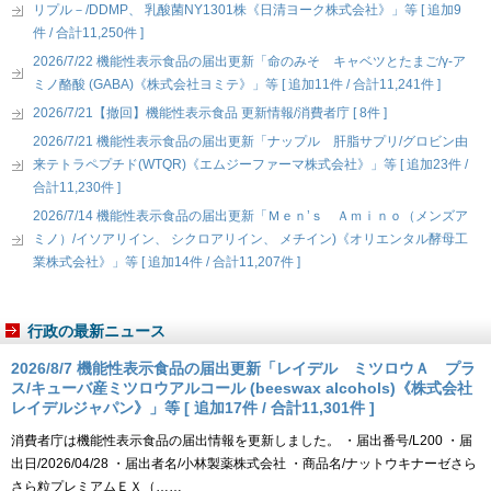
リプル－/DDMP、 乳酸菌NY1301株《日清ヨーク株式会社》」等 [ 追加9
件 / 合計11,250件 ]
2026/7/22 機能性表示食品の届出更新「命のみそ キャベツとたまご/γ-ア
ミノ酪酸 (GABA)《株式会社ヨミテ》」等 [ 追加11件 / 合計11,241件 ]
2026/7/21【撤回】機能性表示食品 更新情報/消費者庁 [ 8件 ]
2026/7/21 機能性表示食品の届出更新「ナップル 肝脂サプリ/グロビン由
来テトラペプチド(WTQR)《エムジーファーマ株式会社》」等 [ 追加23件 /
合計11,230件 ]
2026/7/14 機能性表示食品の届出更新「Ｍｅｎ’ｓ Ａｍｉｎｏ（メンズア
ミノ）/イソアリイン、 シクロアリイン、 メチイン)《オリエンタル酵母工
業株式会社》」等 [ 追加14件 / 合計11,207件 ]
行政の最新ニュース
2026/8/7 機能性表示食品の届出更新「レイデル ミツロウＡ プラ
ス/キューバ産ミツロウアルコール (beeswax alcohols)《株式会社
レイデルジャパン》」等 [ 追加17件 / 合計11,301件 ]
消費者庁は機能性表示食品の届出情報を更新しました。 ・届出番号/L200 ・届
出日/2026/04/28 ・届出者名/小林製薬株式会社 ・商品名/ナットウキナーゼさら
さら粒プレミアムＥＸ（……