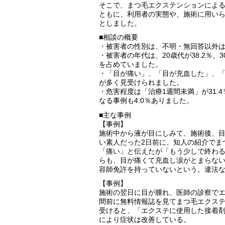
そこで、まつ毛エクステンションによる危
ともに、利用者の実態や、施術に用い
としました。
■相談の概要
・被害者の性別は、不明・無回答以外
・被害者の年代は、20歳代が38.2％、30
を占めていました。
・「目が痛い」、「目が充血した」、
が多く見受けられました。
・危害程度は「治療1週間未満」が31.
なる事例も4.0％ありました。
■主な事例
【事例】
施術中から液が目にしみて、施術後、
い素人だった2日前に、知人の紹介でま
「痛い」と伝えたが「もう少しで終わ
らも、目が痛くて充血し涙がとまらな
容師免許を持っていないという。違法
【事例】
施術の翌日に目が腫れ、医師の診察でエ
間前に無料情報誌を見てまつ毛エクス
受けると、「エクステに使用した接着
により症状は改善している。