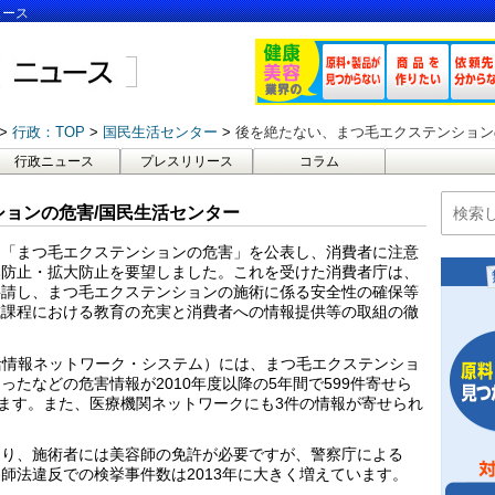
ュース
行政：TOP
国民生活センター
後を絶たない、まつ毛エクステンション
行政ニュース
プレスリリース
コラム
ョンの危害/国民生活センター
日、「まつ毛エクステンションの危害」を公表し、消費者に注意
然防止・拡大防止を要望しました。これを受けた消費者庁は、
要請し、まつ毛エクステンションの施術に係る安全性の確保等
成課程における教育の充実と消費者への情報提供等の取組の徹
。
生活情報ネットワーク・システム）には、まつ毛エクステンショ
たなどの危害情報が2010年度以降の5年間で599件寄せら
います。また、医療機関ネットワークにも3件の情報が寄せられ
あり、施術者には美容師の免許が必要ですが、警察庁による
師法違反での検挙事件数は2013年に大きく増えています。