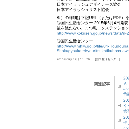
日本アイラッシュデザイナーズ協会
日本アイラッシュリスト協会
※）の詳細は下記URL（またはPDF）
◎国民生活センター 2015年6月4日発表
後を絶たない、まつ毛エクステンショ
http://www.kokusen.go.jp/news/data/n
◎国民生活センター
http://www.mhlw.go.jp/file/04-Houdouh
Shokugyoukateiryouritsuka/ikuboss-awa
2015年06月09日 16：26
国民生活センター
2
Ａ
関連記事
a
合計
2
く
会社
2
件 