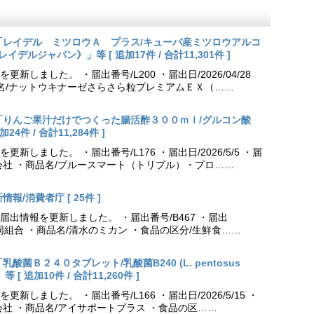
更新「レイデル ミツロウＡ プラス/キューバ産ミツロウアルコ
会社レイデルジャパン》」等 [ 追加17件 / 合計11,301件 ]
しました。 ・届出番号/L200 ・届出日/2026/04/28
品名/ナットウキナーゼさらさら粒プレミアムＥＸ（……
更新「りんご果汁だけでつくった腸活酢３００ｍｌ/グルコン酸
件 / 合計11,284件 ]
しました。 ・届出番号/L176 ・届出日/2026/5/5 ・届
会社 ・商品名/ブルースマート（トリプル）・プロ……
報/消費者庁 [ 25件 ]
出情報を更新しました。 ・届出番号/B467 ・届出
農業協同組合 ・商品名/清水のミカン ・食品の区分/生鮮食……
乳酸菌Ｂ２４０タブレット/乳酸菌B240 (L. pentosus
[ 追加10件 / 合計11,260件 ]
しました。 ・届出番号/L166 ・届出日/2026/5/15 ・
社 ・商品名/アイサポートプラス ・食品の区……