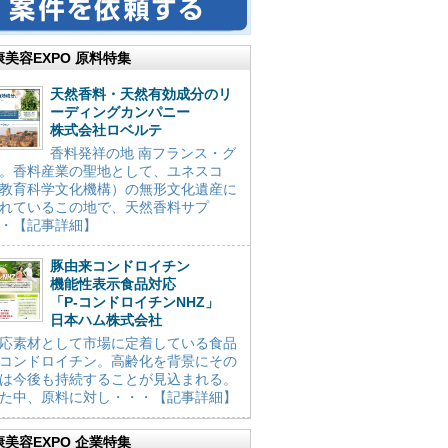
康美容EXPO 原料特集
天然香料・天然有効成分のリ
ーディングカンパニー
株式会社ロベルテ
香料発祥の地 南フランス・グ
。香料産業の聖地として、ユネスコ
教育科学文化機構）の無形文化遺産に
れているこの地で、天然香料サプ
・【記事詳細】
豚由来コンドロイチン
機能性表示食品対応
「P-コンドロイチンNHZ」
日本ハム株式会社
応素材として市場に定着している食品
コンドロイチン。高齢化を背景にその
は今後も持続することが見込まれる。
た中、原料に対し・・・【記事詳細】
康美容EXPO 企業特集