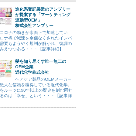
進化系受託製造のアンプリー
が提案する「マーケティング
連動型OEM」
株式会社アンプリー
コロナの動きが水面下で加速してい
ロナ禍で減速を余儀なくされたインバ
需要もようやく規制が解かれ、復調の
みえつつある・・・【記事詳細】
髪を知り尽くす唯一無二の
OEM企業
近代化学株式会社
ヘアケア製品のOEMメーカー
絶大な信頼を獲得している近代化学。
をルーツに90年以上の歴史を刻む同社
るのは「幸せ」という・・・【記事詳