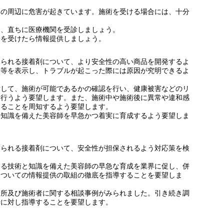
その周辺に危害が起きています。施術を受ける場合には、十分
は、直ちに医療機関を受診しましょう。
害を受けたら情報提供しましょう。
いられる接着剤について、より安全性の高い商品を開発するよ
分等を表示し、トラブルが起こった際には原因が究明できるよ
対して、施術が可能であるかの確認を行い、健康被害などのリ
を行うよう要望します。また、施術中や施術後に異常や違和感
することを周知するよう要望します。
と知識を備えた美容師を早急かつ着実に育成するよう要望しま
いられる接着剤について、安全性が担保されるよう対応策を検
する技術と知識を備えた美容師の早急な育成を業界に促し、併
についての情報提供の取組の徹底を指導することを要望しま
術所及び施術者に関する相談事例がみられました。引き続き調
者に対し指導することを要望します。