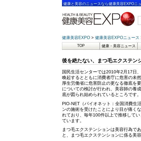
健康と美容のニュースなら健康美容EXPOニ
健康美容EXPO
健康美容EXPOニュース
TOP
健康・美容ニュース
後を絶たない、まつ毛エクステンシ
国民生活センターでは2010年2月17
喚起するとともに消費者庁に危害の未
厚生労働省に危害防止の更なる徹底を
についての検討が行われ、美容師の養
底が図られ始められているところです
PIO-NET（パイオネット：全国消費
ンの施術を受けたことにより目が痛くなっ
れており、毎年100件以上で推移して
ています。
まつ毛エクステンションは美容行為で
と、まつ毛エクステンションに係る美容