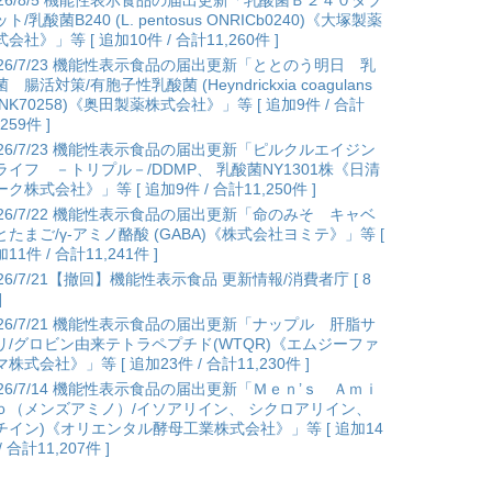
026/8/5 機能性表示食品の届出更新「乳酸菌Ｂ２４０タブ
ト/乳酸菌B240 (L. pentosus ONRICb0240)《大塚製薬
会社》」等 [ 追加10件 / 合計11,260件 ]
026/7/23 機能性表示食品の届出更新「ととのう明日 乳
 腸活対策/有胞子性乳酸菌 (Heyndrickxia coagulans
ANK70258)《奥田製薬株式会社》」等 [ 追加9件 / 合計
,259件 ]
026/7/23 機能性表示食品の届出更新「ピルクルエイジン
ライフ －トリプル－/DDMP、 乳酸菌NY1301株《日清
ク株式会社》」等 [ 追加9件 / 合計11,250件 ]
026/7/22 機能性表示食品の届出更新「命のみそ キャベ
とたまご/γ-アミノ酪酸 (GABA)《株式会社ヨミテ》」等 [
11件 / 合計11,241件 ]
026/7/21【撤回】機能性表示食品 更新情報/消費者庁 [ 8
]
026/7/21 機能性表示食品の届出更新「ナップル 肝脂サ
リ/グロビン由来テトラペプチド(WTQR)《エムジーファ
株式会社》」等 [ 追加23件 / 合計11,230件 ]
026/7/14 機能性表示食品の届出更新「Ｍｅｎ’ｓ Ａｍｉ
ｏ（メンズアミノ）/イソアリイン、 シクロアリイン、
チイン)《オリエンタル酵母工業株式会社》」等 [ 追加14
/ 合計11,207件 ]