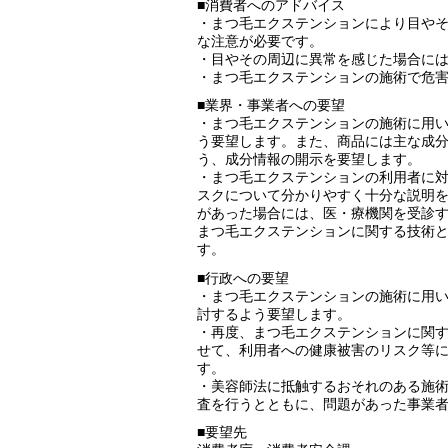
■消費者へのアドバイス
・まつ毛エクステンションにより目や
な注意が必要です。
・目やその周辺に異常を感じた場合に
・まつ毛エクステンションの施術で危
■業界・事業者への要望
・まつ毛エクステンションの施術に用
う要望します。また、商品には主な成
う、成分情報の開示を要望します。
・まつ毛エクステンションの利用者に
スクについて分かりやすく十分な説明
があった場合には、医・療機関を受診
まつ毛エクステンションに関する技術
す。
■行政への要望
・まつ毛エクステンションの施術に用
討するよう要望します。
・再度、まつ毛エクステンションに関
せて、利用者への健康被害のリスク等
す。
・美容師法に抵触するおそれのある施
査を行うとともに、問題があった事業
■要望先