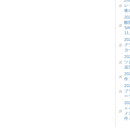
2
レッ
株式
2
酸菌
S
11
2
グ
ヨー
2
ツ
追加
2
件 
2
プ
ーマ
2
ｎ
メ
件 