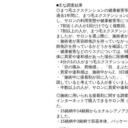
■主な調査結果
◎まつ毛エクステンションの健康被害
過去1年間に、まつ毛エクステンションの
し、サロンの利用実態や健康被害等に
・7割近くの人が1回だけでなく複数回
・7割以上の人が、まつ毛エクステンシ
ましたが、サロンを選ぶ際に、施術者が
・施術者が美容師免許を持っていなかっ
師免許を持っているかどうかを確認し
・健康被害などのリスクについては、5
体に異変や違和感があった場合に医療機
・4分の1の人がまつ毛エクステンショ
・「目の痛み、異物感」、「目、まぶ
・異変や違和感は、施術中から2、3日
・「施術中に接着剤が目に入った」、
因していると考えている人が多くいま
・半数以上の人が、サロンに異変や違
◎施術に用いられる接着剤に関する調
インターネットで購入できるサロン用（
た。
・15銘柄中14銘柄からエチルシアノ
ました。
・15銘柄中3銘柄で容器本体、パッケ