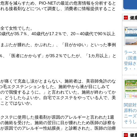
害を減らすため、PIO-NETの最近の危害情報を分析すると
られる接着剤などについて調査し、消費者に情報提供すること
健
は全て女性でした。
歳代が35.7％、40歳代が17.2％で、20～40歳代で90％以上
「まぶたが腫れた、かぶれた」、「目がかゆい」といった事例
ラース
4％、「医者にかからず」が35.2％でしたが、「1カ月以上」と
（国連
登録さ
ラ・・
目が痛くて充血し涙がとまらない。施術者は、美容師免許のな
つ毛エクステンションをした。施術中から液が目にしみて
るので我慢するように。」と言われていた。施術が終わってか
い。どうしたらよいか。自宅でエクステをやっている人で、美
なことではないか。
関節対
原料の
ニーズ
クステに使用した接着剤が原因のアレルギーと言われた1週
そうし
テの施術を受けた。施術の翌日に目が腫れたため医師の診察を
剤が原因でのアレルギー性結膜炎」と診断された。医師の治療
健