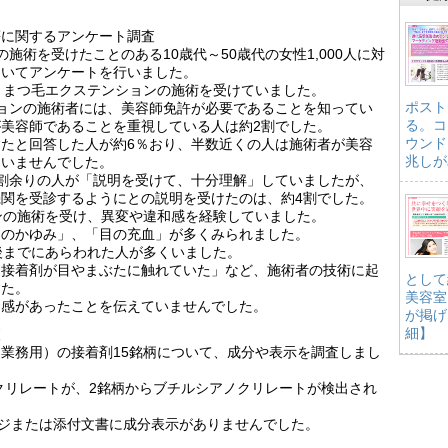
等に関するアンケート調査
施術を受けたことのある10歳代～50歳代の女性1,000人に対
ついてアンケートを行いました。
、まつ毛エクステンションの施術を受けていました。
ポスト
ョンの施術者には、美容師免許が必要であることを知ってい
る。コ
美容師であることを重視している人は約2割でした。
ウンド
たと回答した人が約6％おり、半数近くの人は施術者が美容
兆しが
ていませんでした。
割余りの人が「説明を受けて、十分理解」していましたが、
関を受診するようにとの説明を受けたのは、約4割でした。
ンの施術を受け、異変や違和感を経験していました。
たのかゆみ」、「目の充血」が多くみられました。
後までにあらわれた人が多くいました。
「接着剤が目やまぶたに触れていた」など、施術者の技術に起
として
した。
美容室
和感があったことを伝えていませんでした。
が掲げ
細】
査
業務用）の接着剤15銘柄について、成分や表示を調査しまし
アクリレートが、2銘柄からブチルシアノクリレートが検出され
ージまたは添付文書に成分表示がありませんでした。