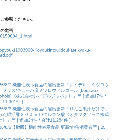
をご参照ください。
ンの危害
-20150604_1.html
appyou-11903000-Koyoukintoujidoukateikyoku-
rd.pdf
026/8/7 機能性表示食品の届出更新「レイデル ミツロウ
 プラス/キューバ産ミツロウアルコール (beeswax
lcohols)《株式会社レイデルジャパン》」等 [ 追加17件 /
11,301件 ]
026/8/6 機能性表示食品の届出更新「りんご果汁だけでつ
った腸活酢３００ｍｌ/グルコン酸《オタフクソース株式
》」等 [ 追加24件 / 合計11,284件 ]
026/8/5【撤回】機能性表示食品 更新情報/消費者庁 [ 25
]