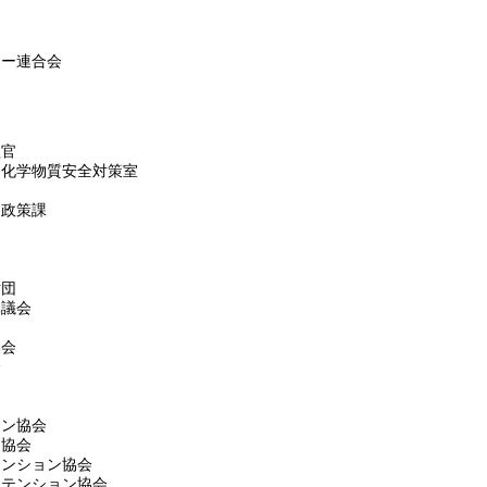
ー
カー連合会
理官
 化学物質安全対策室
ス政策課
財団
協議会
協会
会
ョン協会
ム協会
テンション協会
ステンション協会