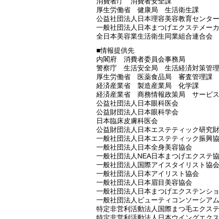
消費者庁 消費者安全課
厚生労働省 健康局 生活衛生課
公益社団法人日本理容美容教育センタ
一般社団法人日本まつげエクステメー
全日本美容業生活衛生同業組合連合会
■情報提供先
内閣府 消費者委員会事務局
警察庁 生活安全局 生活経済対策管
厚生労働省 医薬食品局 審査管理課
経済産業省 製造産業局 化学課
経済産業省 商務情報政策局 サービ
公益社団法人日本眼科医会
公益財団法人日本眼科学会
日本臨床皮膚科医会
公益財団法人日本エステティック研究
一般社団法人日本エステティック振興
一般社団法人日本全身美容協会
一般社団法人NEA日本まつげエクステ
一般社団法人国際アイスタイリスト協
一般社団法人日本アイリスト協会
一般社団法人日本眉目美容協会
一般社団法人日本まつげエクステンシ
一般社団法人ビューティコンソーシア
特定非営利活動法人国際まつ毛エクス
特定非営利活動法人日本ウイングエク