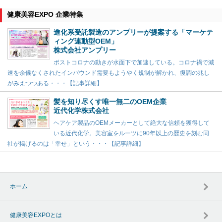
健康美容EXPO 企業特集
進化系受託製造のアンプリーが提案する「マーケテ
ィング連動型OEM」
株式会社アンプリー
ポストコロナの動きが水面下で加速している。コロナ禍で減
速を余儀なくされたインバウンド需要もようやく規制が解かれ、復調の兆し
がみえつつある・・・【記事詳細】
髪を知り尽くす唯一無二のOEM企業
近代化学株式会社
ヘアケア製品のOEMメーカーとして絶大な信頼を獲得して
いる近代化学。美容室をルーツに90年以上の歴史を刻む同
社が掲げるのは「幸せ」という・・・【記事詳細】
ホーム
健康美容EXPOとは