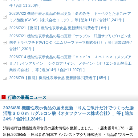
件 / 合計11,250件 ]
2026/7/22 機能性表示食品の届出更新「命のみそ キャベツとたまご/γ-ア
ミノ酪酸 (GABA)《株式会社ヨミテ》」等 [ 追加11件 / 合計11,241件 ]
2026/7/21【撤回】機能性表示食品 更新情報/消費者庁 [ 8件 ]
2026/7/21 機能性表示食品の届出更新「ナップル 肝脂サプリ/グロビン由
来テトラペプチド(WTQR)《エムジーファーマ株式会社》」等 [ 追加23件 /
合計11,230件 ]
2026/7/14 機能性表示食品の届出更新「Ｍｅｎ’ｓ Ａｍｉｎｏ（メンズア
ミノ）/イソアリイン、 シクロアリイン、 メチイン)《オリエンタル酵母工
業株式会社》」等 [ 追加14件 / 合計11,207件 ]
2026/7/9【撤回】機能性表示食品 更新情報/消費者庁 [ 65件 ]
行政の最新ニュース
2026/8/6 機能性表示食品の届出更新「りんご果汁だけでつくった腸
活酢３００ｍｌ/グルコン酸《オタフクソース株式会社》」等 [ 追加
24件 / 合計11,284件 ]
消費者庁は機能性表示食品の届出情報を更新しました。 ・届出番号/L176 ・届
出日/2026/5/5 ・届出者名/日本アドバンストアグリ株式会社 ・商品名/ブルース