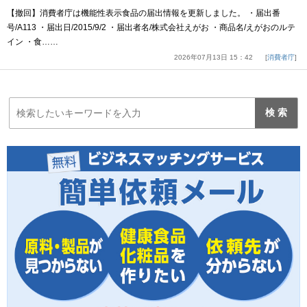
【撤回】消費者庁は機能性表示食品の届出情報を更新しました。 ・届出番
号/A113 ・届出日/2015/9/2 ・届出者名/株式会社えがお ・商品名/えがおのルテ
イン ・食……
2026年07月13日 15：42
消費者庁