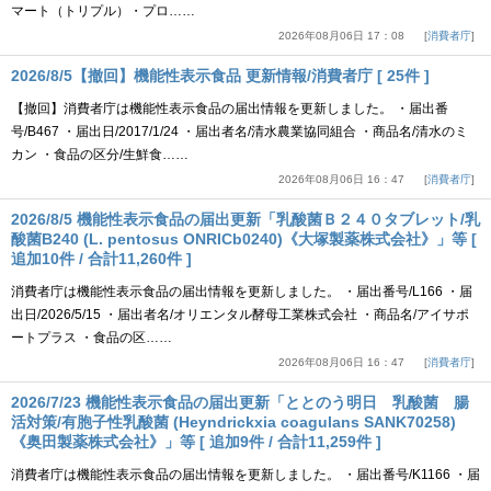
マート（トリプル）・プロ……
2026年08月06日 17：08
消費者庁
2026/8/5【撤回】機能性表示食品 更新情報/消費者庁 [ 25件 ]
【撤回】消費者庁は機能性表示食品の届出情報を更新しました。 ・届出番
号/B467 ・届出日/2017/1/24 ・届出者名/清水農業協同組合 ・商品名/清水のミ
カン ・食品の区分/生鮮食……
2026年08月06日 16：47
消費者庁
2026/8/5 機能性表示食品の届出更新「乳酸菌Ｂ２４０タブレット/乳
酸菌B240 (L. pentosus ONRICb0240)《大塚製薬株式会社》」等 [
追加10件 / 合計11,260件 ]
消費者庁は機能性表示食品の届出情報を更新しました。 ・届出番号/L166 ・届
出日/2026/5/15 ・届出者名/オリエンタル酵母工業株式会社 ・商品名/アイサポ
ートプラス ・食品の区……
2026年08月06日 16：47
消費者庁
2026/7/23 機能性表示食品の届出更新「ととのう明日 乳酸菌 腸
活対策/有胞子性乳酸菌 (Heyndrickxia coagulans SANK70258)
《奥田製薬株式会社》」等 [ 追加9件 / 合計11,259件 ]
消費者庁は機能性表示食品の届出情報を更新しました。 ・届出番号/K1166 ・届