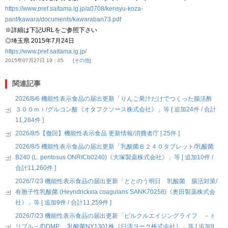
https://www.pref.saitama.lg.jp/a0708/kensyu-koza-
panf/kawara/documents/kawaraban73.pdf
※詳細は下記URLをご参照下さい
◎埼玉県 2015年7月24日
https://www.pref.saitama.lg.jp/
2015年07月27日 19：05
その他
関連記事
2026/8/6 機能性表示食品の届出更新「りんご果汁だけでつくった腸活酢
３００ｍｌ/グルコン酸《オタフクソース株式会社》」等 [ 追加24件 / 合計
11,284件 ]
2026/8/5【撤回】機能性表示食品 更新情報/消費者庁 [ 25件 ]
2026/8/5 機能性表示食品の届出更新「乳酸菌Ｂ２４０タブレット/乳酸菌
B240 (L. pentosus ONRICb0240)《大塚製薬株式会社》」等 [ 追加10件 /
合計11,260件 ]
2026/7/23 機能性表示食品の届出更新「ととのう明日 乳酸菌 腸活対策/
有胞子性乳酸菌 (Heyndrickxia coagulans SANK70258)《奥田製薬株式会
社》」等 [ 追加9件 / 合計11,259件 ]
2026/7/23 機能性表示食品の届出更新「ピルクルエイジングライフ －ト
リプル－/DDMP、 乳酸菌NY1301株《日清ヨーク株式会社》」等 [ 追加9