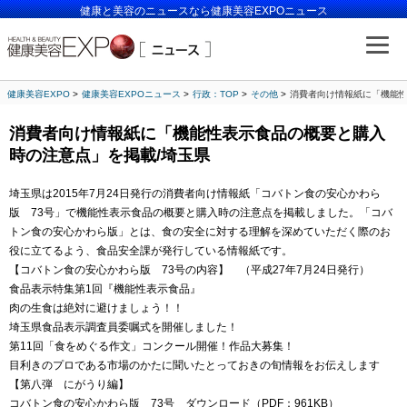
健康と美容のニュースなら健康美容EXPOニュース
健康美容EXPO
健康美容EXPOニュース
行政：TOP
その他
消費者向け情報紙に「機能性
消費者向け情報紙に「機能性表示食品の概要と購入
時の注意点」を掲載/埼玉県
埼玉県は2015年7月24日発行の消費者向け情報紙「コバトン食の安心かわら
版 73号」で機能性表示食品の概要と購入時の注意点を掲載しました。「コバ
トン食の安心かわら版」とは、食の安全に対する理解を深めていただく際のお
役に立てるよう、食品安全課が発行している情報紙です。
【コバトン食の安心かわら版 73号の内容】 （平成27年7月24日発行）
食品表示特集第1回『機能性表示食品』
肉の生食は絶対に避けましょう！！
埼玉県食品表示調査員委嘱式を開催しました！
第11回「食をめぐる作文」コンクール開催！作品大募集！
目利きのプロである市場のかたに聞いたとっておきの旬情報をお伝えします
【第八弾 にがうり編】
コバトン食の安心かわら版 73号 ダウンロード（PDF：961KB）