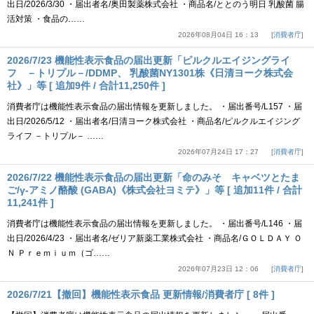
出日/2026/3/30 ・届出者名/奥田製薬株式会社 ・商品名/ととのう明日 乳酸菌 腸
活対策 ・食品の……
2026年08月04日 16：13
消費者庁
2026/7/23 機能性表示食品の届出更新「ピルクルエイジングライ
フ －トリプル－/DDMP、 乳酸菌NY1301株《日清ヨーク株式会
社》」等 [ 追加9件 / 合計11,250件 ]
消費者庁は機能性表示食品の届出情報を更新しました。 ・届出番号/L157 ・届
出日/2026/5/12 ・届出者名/日清ヨーク株式会社 ・商品名/ピルクルエイジング
ライフ －トリプル－ ……
2026年07月24日 17：27
消費者庁
2026/7/22 機能性表示食品の届出更新「命のみそ キャベツとたま
ご/γ-アミノ酪酸 (GABA)《株式会社ヨミテ》」等 [ 追加11件 / 合計
11,241件 ]
消費者庁は機能性表示食品の届出情報を更新しました。 ・届出番号/L146 ・届
出日/2026/4/23 ・届出者名/ゼリア新薬工業株式会社 ・商品名/ＧＯＬＤＡＹ Ｏ
Ｎ Ｐｒｅｍｉｕｍ（ゴ……
2026年07月23日 12：06
消費者庁
2026/7/21【撤回】機能性表示食品 更新情報/消費者庁 [ 8件 ]