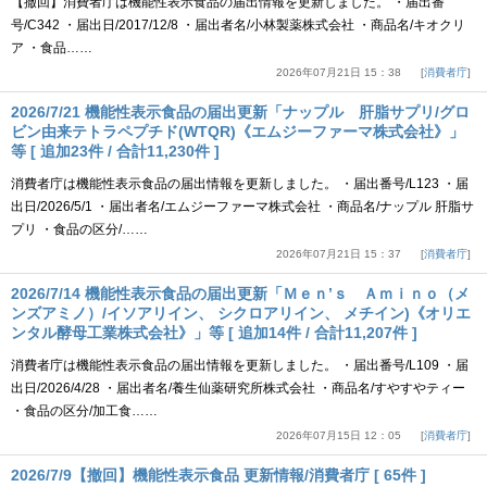
【撤回】消費者庁は機能性表示食品の届出情報を更新しました。 ・届出番
号/C342 ・届出日/2017/12/8 ・届出者名/小林製薬株式会社 ・商品名/キオクリ
ア ・食品……
2026年07月21日 15：38
消費者庁
2026/7/21 機能性表示食品の届出更新「ナップル 肝脂サプリ/グロ
ビン由来テトラペプチド(WTQR)《エムジーファーマ株式会社》」
等 [ 追加23件 / 合計11,230件 ]
消費者庁は機能性表示食品の届出情報を更新しました。 ・届出番号/L123 ・届
出日/2026/5/1 ・届出者名/エムジーファーマ株式会社 ・商品名/ナップル 肝脂サ
プリ ・食品の区分/……
2026年07月21日 15：37
消費者庁
2026/7/14 機能性表示食品の届出更新「Ｍｅｎ’ｓ Ａｍｉｎｏ（メ
ンズアミノ）/イソアリイン、 シクロアリイン、 メチイン)《オリエ
ンタル酵母工業株式会社》」等 [ 追加14件 / 合計11,207件 ]
消費者庁は機能性表示食品の届出情報を更新しました。 ・届出番号/L109 ・届
出日/2026/4/28 ・届出者名/養生仙薬研究所株式会社 ・商品名/すやすやティー
・食品の区分/加工食……
2026年07月15日 12：05
消費者庁
2026/7/9【撤回】機能性表示食品 更新情報/消費者庁 [ 65件 ]