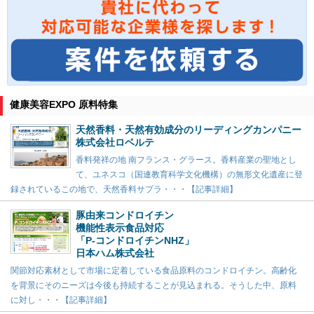
健康美容EXPO 原料特集
天然香料・天然有効成分のリーディングカンパニー
株式会社ロベルテ
香料発祥の地 南フランス・グラース。香料産業の聖地とし
て、ユネスコ（国連教育科学文化機構）の無形文化遺産に登
録されているこの地で、天然香料サプラ・・・【記事詳細】
豚由来コンドロイチン
機能性表示食品対応
「P-コンドロイチンNHZ」
日本ハム株式会社
関節対応素材として市場に定着している食品原料のコンドロイチン。高齢化
を背景にそのニーズは今後も持続することが見込まれる。そうした中、原料
に対し・・・【記事詳細】