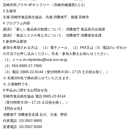
宮崎市民プラザ 4Fギャラリー （宮崎市橘通西1-1-2）
3 主催等
主催:宮崎市食品衛生協会、共催:消費者庁、後援:宮崎市
4 プログラム内容
講演1 「新しい食品表示制度について」 消費者庁 食品表示企画課
講演2 「食品リスクの考え方について」 消費者庁 消費者安全課
5 参加申込要領
参加を希望される方は、（1）電子メール、（2）FAX又は（3）電話のいずれか
の方法でお申し込みください。氏名・参加人数をお知らせください。
（1）メール:m-cityshoku@luck.ocn.ne.jp
（2）FAX:0985-27-7900
（3）電話 :0985-22-8144（受付時間 8:30～17:15 土日祝を除く。）
※ 先着300名で締め切らせていただきます。
※ 入場無料です。
6 申込みに関するお問合せ先
宮崎市食品衛生協会 電話 0985-22-8144
（受付時間 8:30～17:15 土日祝を除く。）
【問合せ先】
消費者庁 消費者安全課 石川、大浦、野田
代表電話 : 03-3507-8800
直通電話 : 03-3507-9280