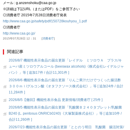
メール : g.anzenshoku@caa.go.jp
※詳細は下記URL（またはPDF）をご参照下さい
◎消費者庁 2015年7月28日消費者庁発表
http://www.caa.go.jp/safety/pdf/150728kouhyou_1.pdf
◎消費者庁
http://www.caa.go.jp/
2015年07月28日 12：31
消費者庁
関連記事
2026/8/7 機能性表示食品の届出更新「レイデル ミツロウＡ プラス/キ
ューバ産ミツロウアルコール (beeswax alcohols)《株式会社レイデルジャ
パン》」等 [ 追加17件 / 合計11,301件 ]
2026/8/6 機能性表示食品の届出更新「りんご果汁だけでつくった腸活酢
３００ｍｌ/グルコン酸《オタフクソース株式会社》」等 [ 追加24件 / 合計
11,284件 ]
2026/8/5【撤回】機能性表示食品 更新情報/消費者庁 [ 25件 ]
2026/8/5 機能性表示食品の届出更新「乳酸菌Ｂ２４０タブレット/乳酸菌
B240 (L. pentosus ONRICb0240)《大塚製薬株式会社》」等 [ 追加10件 /
合計11,260件 ]
2026/7/23 機能性表示食品の届出更新「ととのう明日 乳酸菌 腸活対策/