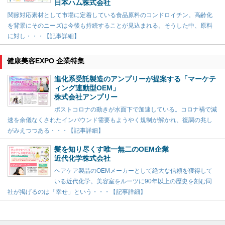
日本ハム株式会社
関節対応素材として市場に定着している食品原料のコンドロイチン。高齢化
を背景にそのニーズは今後も持続することが見込まれる。そうした中、原料
に対し・・・【記事詳細】
健康美容EXPO 企業特集
進化系受託製造のアンプリーが提案する「マーケテ
ィング連動型OEM」
株式会社アンプリー
ポストコロナの動きが水面下で加速している。コロナ禍で減
速を余儀なくされたインバウンド需要もようやく規制が解かれ、復調の兆し
がみえつつある・・・【記事詳細】
髪を知り尽くす唯一無二のOEM企業
近代化学株式会社
ヘアケア製品のOEMメーカーとして絶大な信頼を獲得して
いる近代化学。美容室をルーツに90年以上の歴史を刻む同
社が掲げるのは「幸せ」という・・・【記事詳細】