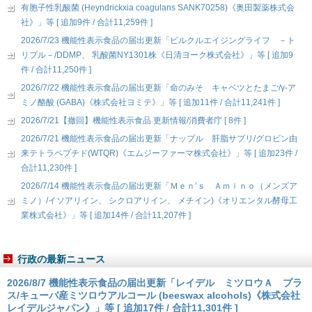
有胞子性乳酸菌 (Heyndrickxia coagulans SANK70258)《奥田製薬株式会
社》」等 [ 追加9件 / 合計11,259件 ]
2026/7/23 機能性表示食品の届出更新「ピルクルエイジングライフ －ト
リプル－/DDMP、 乳酸菌NY1301株《日清ヨーク株式会社》」等 [ 追加9
件 / 合計11,250件 ]
2026/7/22 機能性表示食品の届出更新「命のみそ キャベツとたまご/γ-ア
ミノ酪酸 (GABA)《株式会社ヨミテ》」等 [ 追加11件 / 合計11,241件 ]
2026/7/21【撤回】機能性表示食品 更新情報/消費者庁 [ 8件 ]
2026/7/21 機能性表示食品の届出更新「ナップル 肝脂サプリ/グロビン由
来テトラペプチド(WTQR)《エムジーファーマ株式会社》」等 [ 追加23件 /
合計11,230件 ]
2026/7/14 機能性表示食品の届出更新「Ｍｅｎ’ｓ Ａｍｉｎｏ（メンズア
ミノ）/イソアリイン、 シクロアリイン、 メチイン)《オリエンタル酵母工
業株式会社》」等 [ 追加14件 / 合計11,207件 ]
行政の最新ニュース
2026/8/7 機能性表示食品の届出更新「レイデル ミツロウＡ プラ
ス/キューバ産ミツロウアルコール (beeswax alcohols)《株式会社
レイデルジャパン》」等 [ 追加17件 / 合計11,301件 ]