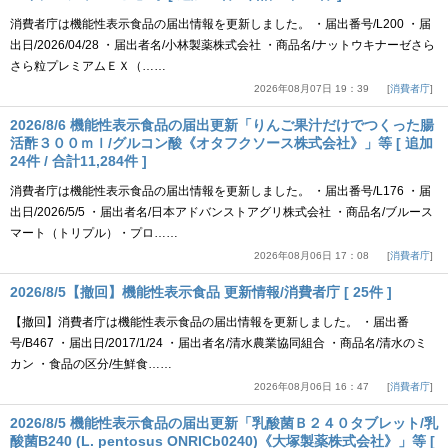
消費者庁は機能性表示食品の届出情報を更新しました。 ・届出番号/L200 ・届
出日/2026/04/28 ・届出者名/小林製薬株式会社 ・商品名/ナットウキナーゼさら
さら粒プレミアムＥＸ（……
2026年08月07日 19：39
消費者庁
2026/8/6 機能性表示食品の届出更新「りんご果汁だけでつくった腸
活酢３００ｍｌ/グルコン酸《オタフクソース株式会社》」等 [ 追加
24件 / 合計11,284件 ]
消費者庁は機能性表示食品の届出情報を更新しました。 ・届出番号/L176 ・届
出日/2026/5/5 ・届出者名/日本アドバンストアグリ株式会社 ・商品名/ブルース
マート（トリプル）・プロ……
2026年08月06日 17：08
消費者庁
2026/8/5【撤回】機能性表示食品 更新情報/消費者庁 [ 25件 ]
【撤回】消費者庁は機能性表示食品の届出情報を更新しました。 ・届出番
号/B467 ・届出日/2017/1/24 ・届出者名/清水農業協同組合 ・商品名/清水のミ
カン ・食品の区分/生鮮食……
2026年08月06日 16：47
消費者庁
2026/8/5 機能性表示食品の届出更新「乳酸菌Ｂ２４０タブレット/乳
酸菌B240 (L. pentosus ONRICb0240)《大塚製薬株式会社》」等 [