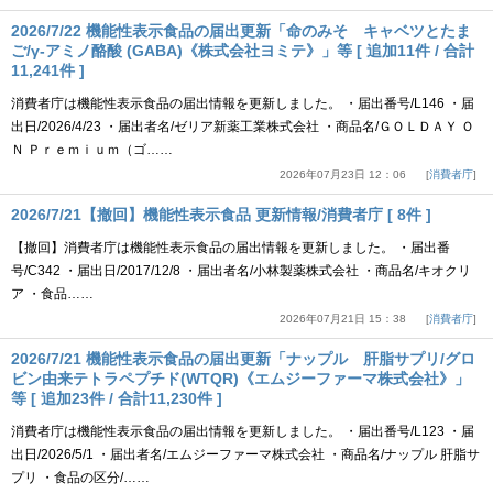
2026/7/22 機能性表示食品の届出更新「命のみそ キャベツとたま
ご/γ-アミノ酪酸 (GABA)《株式会社ヨミテ》」等 [ 追加11件 / 合計
11,241件 ]
消費者庁は機能性表示食品の届出情報を更新しました。 ・届出番号/L146 ・届
出日/2026/4/23 ・届出者名/ゼリア新薬工業株式会社 ・商品名/ＧＯＬＤＡＹ Ｏ
Ｎ Ｐｒｅｍｉｕｍ（ゴ……
2026年07月23日 12：06
消費者庁
2026/7/21【撤回】機能性表示食品 更新情報/消費者庁 [ 8件 ]
【撤回】消費者庁は機能性表示食品の届出情報を更新しました。 ・届出番
号/C342 ・届出日/2017/12/8 ・届出者名/小林製薬株式会社 ・商品名/キオクリ
ア ・食品……
2026年07月21日 15：38
消費者庁
2026/7/21 機能性表示食品の届出更新「ナップル 肝脂サプリ/グロ
ビン由来テトラペプチド(WTQR)《エムジーファーマ株式会社》」
等 [ 追加23件 / 合計11,230件 ]
消費者庁は機能性表示食品の届出情報を更新しました。 ・届出番号/L123 ・届
出日/2026/5/1 ・届出者名/エムジーファーマ株式会社 ・商品名/ナップル 肝脂サ
プリ ・食品の区分/……