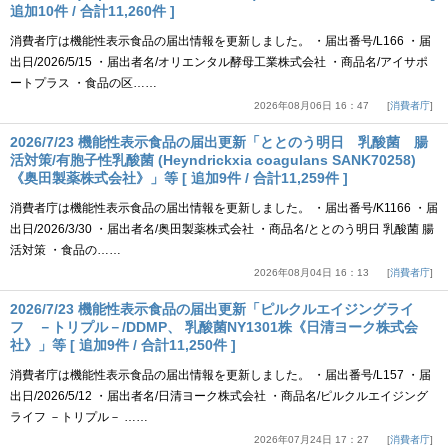
追加10件 / 合計11,260件 ]
消費者庁は機能性表示食品の届出情報を更新しました。 ・届出番号/L166 ・届
出日/2026/5/15 ・届出者名/オリエンタル酵母工業株式会社 ・商品名/アイサポ
ートプラス ・食品の区……
2026年08月06日 16：47
消費者庁
2026/7/23 機能性表示食品の届出更新「ととのう明日 乳酸菌 腸
活対策/有胞子性乳酸菌 (Heyndrickxia coagulans SANK70258)
《奥田製薬株式会社》」等 [ 追加9件 / 合計11,259件 ]
消費者庁は機能性表示食品の届出情報を更新しました。 ・届出番号/K1166 ・届
出日/2026/3/30 ・届出者名/奥田製薬株式会社 ・商品名/ととのう明日 乳酸菌 腸
活対策 ・食品の……
2026年08月04日 16：13
消費者庁
2026/7/23 機能性表示食品の届出更新「ピルクルエイジングライ
フ －トリプル－/DDMP、 乳酸菌NY1301株《日清ヨーク株式会
社》」等 [ 追加9件 / 合計11,250件 ]
消費者庁は機能性表示食品の届出情報を更新しました。 ・届出番号/L157 ・届
出日/2026/5/12 ・届出者名/日清ヨーク株式会社 ・商品名/ピルクルエイジング
ライフ －トリプル－ ……
2026年07月24日 17：27
消費者庁