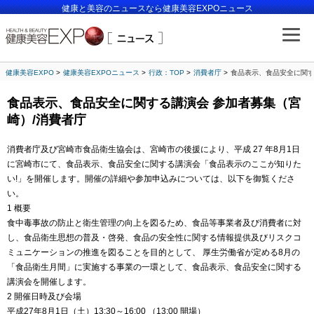
健康と美容のニュースなら健康美容EXPOニュース
健康美容EXPO
健康美容EXPOニュース
行政：TOP
消費者庁
食品表示、食品安全に関す
食品表示、食品安全に関する講演会 参加者募集（宮
崎）/消費者庁
消費者庁及び宮崎市食品衛生協会は、宮崎市の後援により、平成 27 年8月1日
に宮崎市にて、食品表示、食品安全に関する講演会「食品表示のここが知りた
い!」を開催します。開催の詳細や参加申込みについては、以下を御覧くださ
い。
1 概要
食中毒事故の防止と衛生管理の向上を図るため、食品等事業者及び消費者に対
し、食品衛生思想の普及・啓発、食品の安全性に関する情報提供及びリスクコ
ミュニケーションの推進を図ることを目的として、 厚生労働省が定める8月の
「食品衛生月間」に実施する事業の一環として、食品表示、食品安全に関する
講演会を開催します。
2 開催日時及び会場
平成27年8月1日（土）13:30～16:00 （13:00 開場）