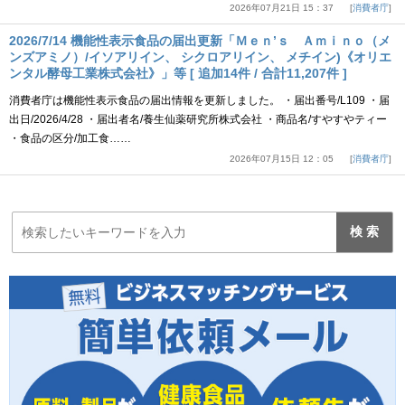
2026年07月21日 15：37
消費者庁
2026/7/14 機能性表示食品の届出更新「Ｍｅｎ’ｓ Ａｍｉｎｏ（メ
ンズアミノ）/イソアリイン、 シクロアリイン、 メチイン)《オリエ
ンタル酵母工業株式会社》」等 [ 追加14件 / 合計11,207件 ]
消費者庁は機能性表示食品の届出情報を更新しました。 ・届出番号/L109 ・届
出日/2026/4/28 ・届出者名/養生仙薬研究所株式会社 ・商品名/すやすやティー
・食品の区分/加工食……
2026年07月15日 12：05
消費者庁