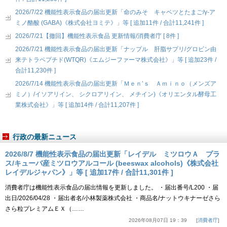
2026/7/22 機能性表示食品の届出更新「命のみそ キャベツとたまご/γ-ア
ミノ酪酸 (GABA)《株式会社ヨミテ》」等 [ 追加11件 / 合計11,241件 ]
2026/7/21【撤回】機能性表示食品 更新情報/消費者庁 [ 8件 ]
2026/7/21 機能性表示食品の届出更新「ナップル 肝脂サプリ/グロビン由
来テトラペプチド(WTQR)《エムジーファーマ株式会社》」等 [ 追加23件 /
合計11,230件 ]
2026/7/14 機能性表示食品の届出更新「Ｍｅｎ’ｓ Ａｍｉｎｏ（メンズア
ミノ）/イソアリイン、 シクロアリイン、 メチイン)《オリエンタル酵母工
業株式会社》」等 [ 追加14件 / 合計11,207件 ]
行政の最新ニュース
2026/8/7 機能性表示食品の届出更新「レイデル ミツロウＡ プラ
ス/キューバ産ミツロウアルコール (beeswax alcohols)《株式会社
レイデルジャパン》」等 [ 追加17件 / 合計11,301件 ]
消費者庁は機能性表示食品の届出情報を更新しました。 ・届出番号/L200 ・届
出日/2026/04/28 ・届出者名/小林製薬株式会社 ・商品名/ナットウキナーゼさら
さら粒プレミアムＥＸ（……
2026年08月07日 19：39
消費者庁