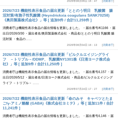
2026年08月06日 16：47
消費者庁
2026/7/23 機能性表示食品の届出更新「ととのう明日 乳酸菌 腸
活対策/有胞子性乳酸菌 (Heyndrickxia coagulans SANK70258)
《奥田製薬株式会社》」等 [ 追加9件 / 合計11,259件 ]
消費者庁は機能性表示食品の届出情報を更新しました。 ・届出番号/K1166 ・届
出日/2026/3/30 ・届出者名/奥田製薬株式会社 ・商品名/ととのう明日 乳酸菌 腸
活対策 ・食品の……
2026年08月04日 16：13
消費者庁
2026/7/23 機能性表示食品の届出更新「ピルクルエイジングライ
フ －トリプル－/DDMP、 乳酸菌NY1301株《日清ヨーク株式会
社》」等 [ 追加9件 / 合計11,250件 ]
消費者庁は機能性表示食品の届出情報を更新しました。 ・届出番号/L157 ・届
出日/2026/5/12 ・届出者名/日清ヨーク株式会社 ・商品名/ピルクルエイジング
ライフ －トリプル－ ……
2026年07月24日 17：27
消費者庁
2026/7/22 機能性表示食品の届出更新「命のみそ キャベツとたま
ご/γ-アミノ酪酸 (GABA)《株式会社ヨミテ》」等 [ 追加11件 / 合計
11,241件 ]
消費者庁は機能性表示食品の届出情報を更新しました。 ・届出番号/L146 ・届