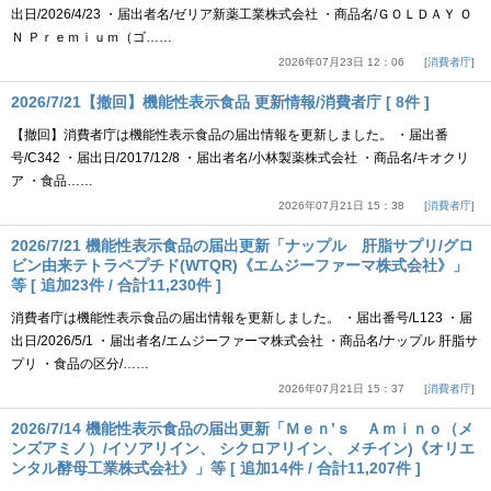
出日/2026/4/23 ・届出者名/ゼリア新薬工業株式会社 ・商品名/ＧＯＬＤＡＹ Ｏ
Ｎ Ｐｒｅｍｉｕｍ（ゴ……
2026年07月23日 12：06
消費者庁
2026/7/21【撤回】機能性表示食品 更新情報/消費者庁 [ 8件 ]
【撤回】消費者庁は機能性表示食品の届出情報を更新しました。 ・届出番
号/C342 ・届出日/2017/12/8 ・届出者名/小林製薬株式会社 ・商品名/キオクリ
ア ・食品……
2026年07月21日 15：38
消費者庁
2026/7/21 機能性表示食品の届出更新「ナップル 肝脂サプリ/グロ
ビン由来テトラペプチド(WTQR)《エムジーファーマ株式会社》」
等 [ 追加23件 / 合計11,230件 ]
消費者庁は機能性表示食品の届出情報を更新しました。 ・届出番号/L123 ・届
出日/2026/5/1 ・届出者名/エムジーファーマ株式会社 ・商品名/ナップル 肝脂サ
プリ ・食品の区分/……
2026年07月21日 15：37
消費者庁
2026/7/14 機能性表示食品の届出更新「Ｍｅｎ’ｓ Ａｍｉｎｏ（メ
ンズアミノ）/イソアリイン、 シクロアリイン、 メチイン)《オリエ
ンタル酵母工業株式会社》」等 [ 追加14件 / 合計11,207件 ]