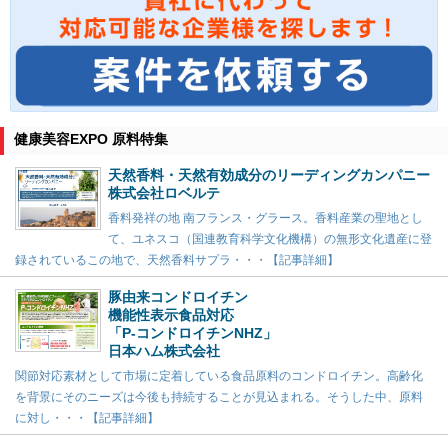
健康美容EXPO 原料特集
天然香料・天然有効成分のリーディングカンパニー
株式会社ロベルテ
香料発祥の地 南フランス・グラース。香料産業の聖地とし
て、ユネスコ（国連教育科学文化機構）の無形文化遺産に登
録されているこの地で、天然香料サプラ・・・【記事詳細】
豚由来コンドロイチン
機能性表示食品対応
「P-コンドロイチンNHZ」
日本ハム株式会社
関節対応素材として市場に定着している食品原料のコンドロイチン。高齢化
を背景にそのニーズは今後も持続することが見込まれる。そうした中、原料
に対し・・・【記事詳細】