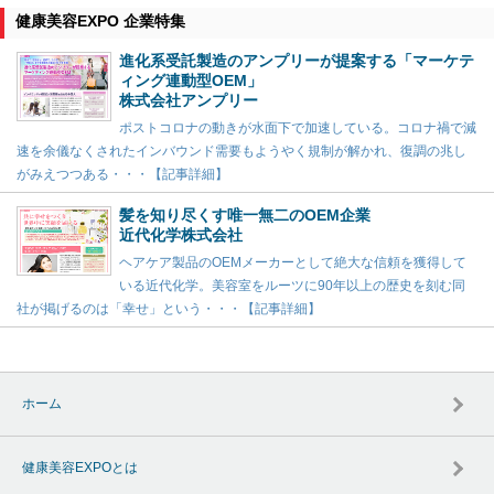
健康美容EXPO 企業特集
進化系受託製造のアンプリーが提案する「マーケテ
ィング連動型OEM」
株式会社アンプリー
ポストコロナの動きが水面下で加速している。コロナ禍で減
速を余儀なくされたインバウンド需要もようやく規制が解かれ、復調の兆し
がみえつつある・・・【記事詳細】
髪を知り尽くす唯一無二のOEM企業
近代化学株式会社
ヘアケア製品のOEMメーカーとして絶大な信頼を獲得して
いる近代化学。美容室をルーツに90年以上の歴史を刻む同
社が掲げるのは「幸せ」という・・・【記事詳細】
ホーム
健康美容EXPOとは