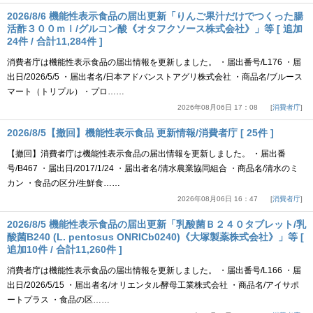
2026/8/6 機能性表示食品の届出更新「りんご果汁だけでつくった腸
活酢３００ｍｌ/グルコン酸《オタフクソース株式会社》」等 [ 追加
24件 / 合計11,284件 ]
消費者庁は機能性表示食品の届出情報を更新しました。 ・届出番号/L176 ・届
出日/2026/5/5 ・届出者名/日本アドバンストアグリ株式会社 ・商品名/ブルース
マート（トリプル）・プロ……
2026年08月06日 17：08
消費者庁
2026/8/5【撤回】機能性表示食品 更新情報/消費者庁 [ 25件 ]
【撤回】消費者庁は機能性表示食品の届出情報を更新しました。 ・届出番
号/B467 ・届出日/2017/1/24 ・届出者名/清水農業協同組合 ・商品名/清水のミ
カン ・食品の区分/生鮮食……
2026年08月06日 16：47
消費者庁
2026/8/5 機能性表示食品の届出更新「乳酸菌Ｂ２４０タブレット/乳
酸菌B240 (L. pentosus ONRICb0240)《大塚製薬株式会社》」等 [
追加10件 / 合計11,260件 ]
消費者庁は機能性表示食品の届出情報を更新しました。 ・届出番号/L166 ・届
出日/2026/5/15 ・届出者名/オリエンタル酵母工業株式会社 ・商品名/アイサポ
ートプラス ・食品の区……