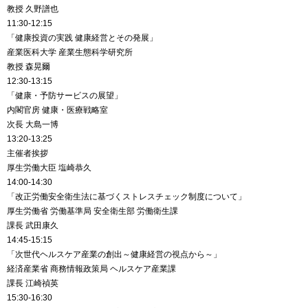
教授 久野譜也
11:30-12:15
「健康投資の実践 健康経営とその発展」
産業医科大学 産業生態科学研究所
教授 森晃爾
12:30-13:15
「健康・予防サービスの展望」
内閣官房 健康・医療戦略室
次長 大島一博
13:20-13:25
主催者挨拶
厚生労働大臣 塩崎恭久
14:00-14:30
「改正労働安全衛生法に基づくストレスチェック制度について」
厚生労働省 労働基準局 安全衛生部 労働衛生課
課長 武田康久
14:45-15:15
「次世代ヘルスケア産業の創出～健康経営の視点から～」
経済産業省 商務情報政策局 ヘルスケア産業課
課長 江崎禎英
15:30-16:30