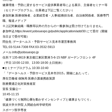
健康増進・予防に資するサービス提供事業者等による展示、主催者セミナー等
（セミナープログラム、出展者は下記ご覧ください）
参加対象:医療保険者、企業経営者・人事/総務担当者、自治体関係者、医療専門
職、報道メディア
※上記対象組織・職務等以外の方からの一般参加は受け付けておりません。
参加申込:https://event.yobouexpo.jp/public/application/add/30 にて受付（開催
当日まで受付可能）
問合先 :データヘルス・予防サービス見本市運営事務局
TEL:03-5144-7308 FAX:03-3532-5913
メール:info@yobouexpo.jp
住所:〒135-8619 東京都江東区豊洲 5-6-15 NBF ガーデンフロント 4F
（平日 10:00-12:00、13:00-18:00 土日祝休）
■セミナープログラム 10:30-10:40
「『データヘルス・予防サービス見本市2015』開催にあたって」
厚生労働省 保険局 医療介護連携政策課
医療費適正化対策推進室
室長 安藤公一
10:45-11:15
「健康づくり無関心層を動かすインセンティブと健康まちづくり」
筑波大学大学院 人間総合科学研究科
スポーツ医学専攻