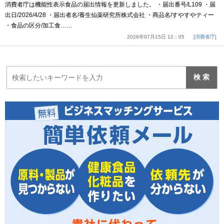
消費者庁は機能性表示食品の届出情報を更新しました。 ・届出番号/L109 ・届
出日/2026/4/28 ・届出者名/養生仙薬研究所株式会社 ・商品名/すやすやティー
・食品の区分/加工食……
2026年07月15日 12：05
消費者庁