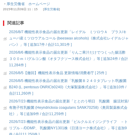
・
厚生労働省 ホームページ
2015年11月09日 11：15
厚生労働省
関連記事
2026/8/7 機能性表示食品の届出更新「レイデル ミツロウＡ プラス/キ
ューバ産ミツロウアルコール (beeswax alcohols)《株式会社レイデルジャ
パン》」等 [ 追加17件 / 合計11,301件 ]
2026/8/6 機能性表示食品の届出更新「りんご果汁だけでつくった腸活酢
３００ｍｌ/グルコン酸《オタフクソース株式会社》」等 [ 追加24件 / 合計
11,284件 ]
2026/8/5【撤回】機能性表示食品 更新情報/消費者庁 [ 25件 ]
2026/8/5 機能性表示食品の届出更新「乳酸菌Ｂ２４０タブレット/乳酸菌
B240 (L. pentosus ONRICb0240)《大塚製薬株式会社》」等 [ 追加10件 /
合計11,260件 ]
2026/7/23 機能性表示食品の届出更新「ととのう明日 乳酸菌 腸活対策/
有胞子性乳酸菌 (Heyndrickxia coagulans SANK70258)《奥田製薬株式会
社》」等 [ 追加9件 / 合計11,259件 ]
2026/7/23 機能性表示食品の届出更新「ピルクルエイジングライフ －ト
リプル－/DDMP、 乳酸菌NY1301株《日清ヨーク株式会社》」等 [ 追加9
件 / 合計11,250件 ]