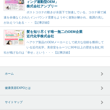
ィング連動型OEM」
株式会社アンプリー
ポストコロナの動きが水面下で加速している。コロナ禍で減
速を余儀なくされたインバウンド需要もようやく規制が解かれ、復調の兆し
がみえつつある・・・【記事詳細】
髪を知り尽くす唯一無二のOEM企業
近代化学株式会社
ヘアケア製品のOEMメーカーとして絶大な信頼を獲得して
いる近代化学。美容室をルーツに90年以上の歴史を刻む同
社が掲げるのは「幸せ」という・・・【記事詳細】
ホーム
健康美容EXPOとは
サイトマップ