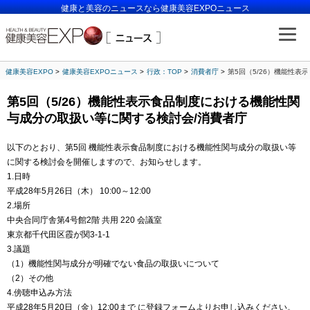
健康と美容のニュースなら健康美容EXPOニュース
健康美容EXPO
健康美容EXPOニュース
行政：TOP
消費者庁
第5回（5/26）機能性
第5回（5/26）機能性表示食品制度における機能性関
与成分の取扱い等に関する検討会/消費者庁
以下のとおり、第5回 機能性表示食品制度における機能性関与成分の取扱い等
に関する検討会を開催しますので、お知らせします。
1.日時
平成28年5月26日（木） 10:00～12:00
2.場所
中央合同庁舎第4号館2階 共用 220 会議室
東京都千代田区霞が関3-1-1
3.議題
（1）機能性関与成分が明確でない食品の取扱いについて
（2）その他
4.傍聴申込み方法
平成28年5月20日（金）12:00まで に登録フォームよりお申し込みください。