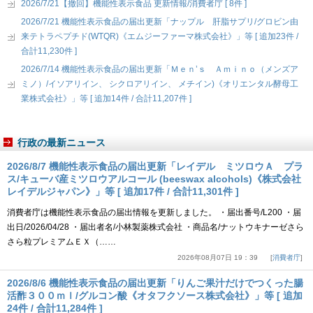
2026/7/21【撤回】機能性表示食品 更新情報/消費者庁 [ 8件 ]
2026/7/21 機能性表示食品の届出更新「ナップル 肝脂サプリ/グロビン由
来テトラペプチド(WTQR)《エムジーファーマ株式会社》」等 [ 追加23件 /
合計11,230件 ]
2026/7/14 機能性表示食品の届出更新「Ｍｅｎ’ｓ Ａｍｉｎｏ（メンズア
ミノ）/イソアリイン、 シクロアリイン、 メチイン)《オリエンタル酵母工
業株式会社》」等 [ 追加14件 / 合計11,207件 ]
行政の最新ニュース
2026/8/7 機能性表示食品の届出更新「レイデル ミツロウＡ プラ
ス/キューバ産ミツロウアルコール (beeswax alcohols)《株式会社
レイデルジャパン》」等 [ 追加17件 / 合計11,301件 ]
消費者庁は機能性表示食品の届出情報を更新しました。 ・届出番号/L200 ・届
出日/2026/04/28 ・届出者名/小林製薬株式会社 ・商品名/ナットウキナーゼさら
さら粒プレミアムＥＸ（……
2026年08月07日 19：39
消費者庁
2026/8/6 機能性表示食品の届出更新「りんご果汁だけでつくった腸
活酢３００ｍｌ/グルコン酸《オタフクソース株式会社》」等 [ 追加
24件 / 合計11,284件 ]