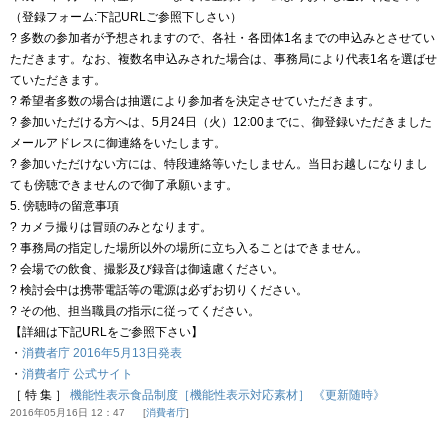
（登録フォーム:下記URLご参照下しさい）
? 多数の参加者が予想されますので、各社・各団体1名までの申込みとさせてい
ただきます。なお、複数名申込みされた場合は、事務局により代表1名を選ばせ
ていただきます。
? 希望者多数の場合は抽選により参加者を決定させていただきます。
? 参加いただける方へは、5月24日（火）12:00までに、御登録いただきました
メールアドレスに御連絡をいたします。
? 参加いただけない方には、特段連絡等いたしません。当日お越しになりまし
ても傍聴できませんので御了承願います。
5. 傍聴時の留意事項
? カメラ撮りは冒頭のみとなります。
? 事務局の指定した場所以外の場所に立ち入ることはできません。
? 会場での飲食、撮影及び録音は御遠慮ください。
? 検討会中は携帯電話等の電源は必ずお切りください。
? その他、担当職員の指示に従ってください。
【詳細は下記URLをご参照下さい】
・
消費者庁 2016年5月13日発表
・
消費者庁 公式サイト
［ 特 集 ］
機能性表示食品制度［機能性表示対応素材］ 《更新随時》
2016年05月16日 12：47
消費者庁