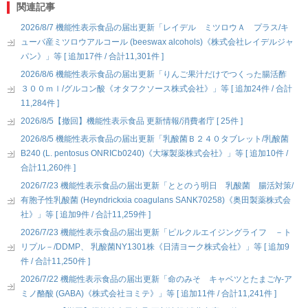
関連記事
2026/8/7 機能性表示食品の届出更新「レイデル ミツロウＡ プラス/キ
ューバ産ミツロウアルコール (beeswax alcohols)《株式会社レイデルジャ
パン》」等 [ 追加17件 / 合計11,301件 ]
2026/8/6 機能性表示食品の届出更新「りんご果汁だけでつくった腸活酢
３００ｍｌ/グルコン酸《オタフクソース株式会社》」等 [ 追加24件 / 合計
11,284件 ]
2026/8/5【撤回】機能性表示食品 更新情報/消費者庁 [ 25件 ]
2026/8/5 機能性表示食品の届出更新「乳酸菌Ｂ２４０タブレット/乳酸菌
B240 (L. pentosus ONRICb0240)《大塚製薬株式会社》」等 [ 追加10件 /
合計11,260件 ]
2026/7/23 機能性表示食品の届出更新「ととのう明日 乳酸菌 腸活対策/
有胞子性乳酸菌 (Heyndrickxia coagulans SANK70258)《奥田製薬株式会
社》」等 [ 追加9件 / 合計11,259件 ]
2026/7/23 機能性表示食品の届出更新「ピルクルエイジングライフ －ト
リプル－/DDMP、 乳酸菌NY1301株《日清ヨーク株式会社》」等 [ 追加9
件 / 合計11,250件 ]
2026/7/22 機能性表示食品の届出更新「命のみそ キャベツとたまご/γ-ア
ミノ酪酸 (GABA)《株式会社ヨミテ》」等 [ 追加11件 / 合計11,241件 ]