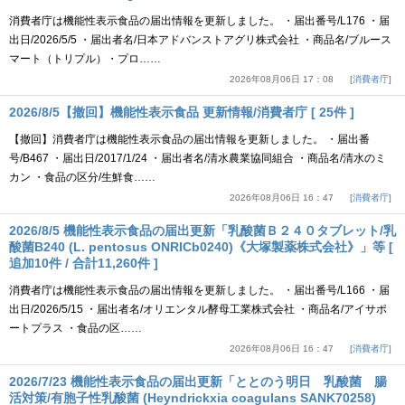
消費者庁は機能性表示食品の届出情報を更新しました。 ・届出番号/L176 ・届
出日/2026/5/5 ・届出者名/日本アドバンストアグリ株式会社 ・商品名/ブルース
マート（トリプル）・プロ……
2026年08月06日 17：08
消費者庁
2026/8/5【撤回】機能性表示食品 更新情報/消費者庁 [ 25件 ]
【撤回】消費者庁は機能性表示食品の届出情報を更新しました。 ・届出番
号/B467 ・届出日/2017/1/24 ・届出者名/清水農業協同組合 ・商品名/清水のミ
カン ・食品の区分/生鮮食……
2026年08月06日 16：47
消費者庁
2026/8/5 機能性表示食品の届出更新「乳酸菌Ｂ２４０タブレット/乳
酸菌B240 (L. pentosus ONRICb0240)《大塚製薬株式会社》」等 [
追加10件 / 合計11,260件 ]
消費者庁は機能性表示食品の届出情報を更新しました。 ・届出番号/L166 ・届
出日/2026/5/15 ・届出者名/オリエンタル酵母工業株式会社 ・商品名/アイサポ
ートプラス ・食品の区……
2026年08月06日 16：47
消費者庁
2026/7/23 機能性表示食品の届出更新「ととのう明日 乳酸菌 腸
活対策/有胞子性乳酸菌 (Heyndrickxia coagulans SANK70258)