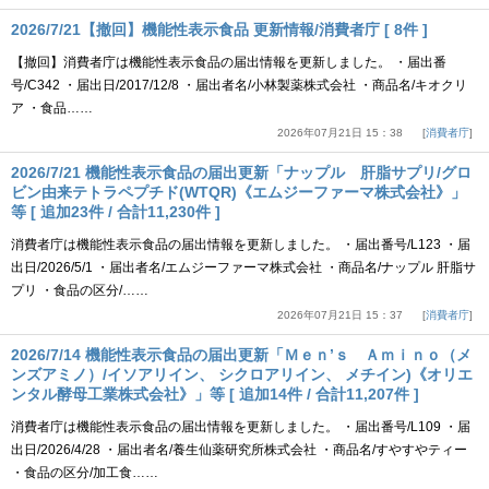
2026/7/21【撤回】機能性表示食品 更新情報/消費者庁 [ 8件 ]
【撤回】消費者庁は機能性表示食品の届出情報を更新しました。 ・届出番
号/C342 ・届出日/2017/12/8 ・届出者名/小林製薬株式会社 ・商品名/キオクリ
ア ・食品……
2026年07月21日 15：38
消費者庁
2026/7/21 機能性表示食品の届出更新「ナップル 肝脂サプリ/グロ
ビン由来テトラペプチド(WTQR)《エムジーファーマ株式会社》」
等 [ 追加23件 / 合計11,230件 ]
消費者庁は機能性表示食品の届出情報を更新しました。 ・届出番号/L123 ・届
出日/2026/5/1 ・届出者名/エムジーファーマ株式会社 ・商品名/ナップル 肝脂サ
プリ ・食品の区分/……
2026年07月21日 15：37
消費者庁
2026/7/14 機能性表示食品の届出更新「Ｍｅｎ’ｓ Ａｍｉｎｏ（メ
ンズアミノ）/イソアリイン、 シクロアリイン、 メチイン)《オリエ
ンタル酵母工業株式会社》」等 [ 追加14件 / 合計11,207件 ]
消費者庁は機能性表示食品の届出情報を更新しました。 ・届出番号/L109 ・届
出日/2026/4/28 ・届出者名/養生仙薬研究所株式会社 ・商品名/すやすやティー
・食品の区分/加工食……