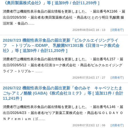
《奥田製薬株式会社》」等 [ 追加9件 / 合計11,259件 ]
消費者庁は機能性表示食品の届出情報を更新しました。 ・届出番号/K1166 ・届
出日/2026/3/30 ・届出者名/奥田製薬株式会社 ・商品名/ととのう明日 乳酸菌 腸
活対策 ・食品の……
2026年08月04日 16：13
消費者庁
2026/7/23 機能性表示食品の届出更新「ピルクルエイジングライ
フ －トリプル－/DDMP、 乳酸菌NY1301株《日清ヨーク株式会
社》」等 [ 追加9件 / 合計11,250件 ]
消費者庁は機能性表示食品の届出情報を更新しました。 ・届出番号/L157 ・届
出日/2026/5/12 ・届出者名/日清ヨーク株式会社 ・商品名/ピルクルエイジング
ライフ －トリプル－ ……
2026年07月24日 17：27
消費者庁
2026/7/22 機能性表示食品の届出更新「命のみそ キャベツとたま
ご/γ-アミノ酪酸 (GABA)《株式会社ヨミテ》」等 [ 追加11件 / 合計
11,241件 ]
消費者庁は機能性表示食品の届出情報を更新しました。 ・届出番号/L146 ・届
出日/2026/4/23 ・届出者名/ゼリア新薬工業株式会社 ・商品名/ＧＯＬＤＡＹ Ｏ
Ｎ Ｐｒｅｍｉｕｍ（ゴ……
2026年07月23日 12：06
消費者庁