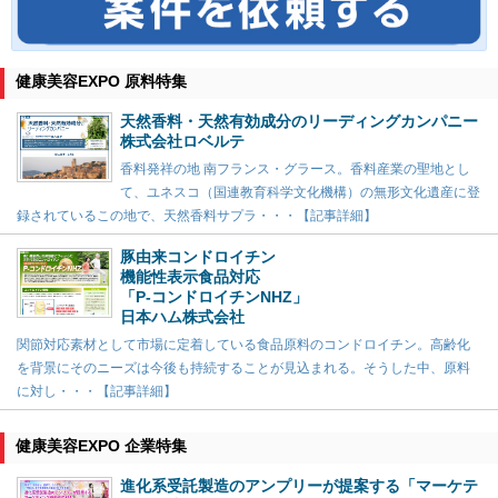
健康美容EXPO 原料特集
天然香料・天然有効成分のリーディングカンパニー
株式会社ロベルテ
香料発祥の地 南フランス・グラース。香料産業の聖地とし
て、ユネスコ（国連教育科学文化機構）の無形文化遺産に登
録されているこの地で、天然香料サプラ・・・【記事詳細】
豚由来コンドロイチン
機能性表示食品対応
「P-コンドロイチンNHZ」
日本ハム株式会社
関節対応素材として市場に定着している食品原料のコンドロイチン。高齢化
を背景にそのニーズは今後も持続することが見込まれる。そうした中、原料
に対し・・・【記事詳細】
健康美容EXPO 企業特集
進化系受託製造のアンプリーが提案する「マーケテ