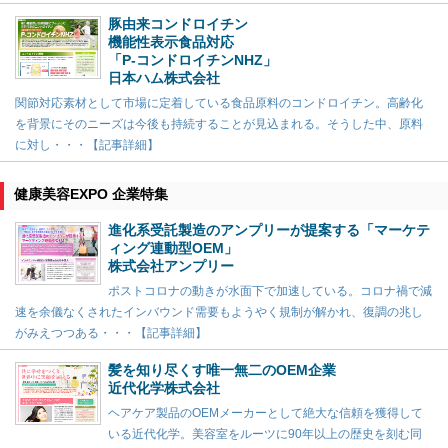
豚由来コンドロイチン
機能性表示食品対応
「P-コンドロイチンNHZ」
日本ハム株式会社
関節対応素材として市場に定着している食品原料のコンドロイチン。高齢化
を背景にそのニーズは今後も持続することが見込まれる。そうした中、原料
に対し・・・【記事詳細】
健康美容EXPO 企業特集
進化系受託製造のアンプリーが提案する「マーケテ
ィング連動型OEM」
株式会社アンプリー
ポストコロナの動きが水面下で加速している。コロナ禍で減
速を余儀なくされたインバウンド需要もようやく規制が解かれ、復調の兆し
がみえつつある・・・【記事詳細】
髪を知り尽くす唯一無二のOEM企業
近代化学株式会社
ヘアケア製品のOEMメーカーとして絶大な信頼を獲得して
いる近代化学。美容室をルーツに90年以上の歴史を刻む同