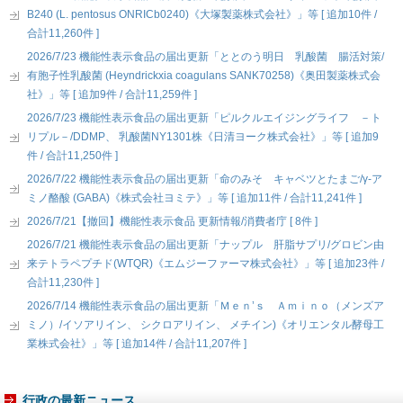
B240 (L. pentosus ONRICb0240)《大塚製薬株式会社》」等 [ 追加10件 /
合計11,260件 ]
2026/7/23 機能性表示食品の届出更新「ととのう明日 乳酸菌 腸活対策/
有胞子性乳酸菌 (Heyndrickxia coagulans SANK70258)《奥田製薬株式会
社》」等 [ 追加9件 / 合計11,259件 ]
2026/7/23 機能性表示食品の届出更新「ピルクルエイジングライフ －ト
リプル－/DDMP、 乳酸菌NY1301株《日清ヨーク株式会社》」等 [ 追加9
件 / 合計11,250件 ]
2026/7/22 機能性表示食品の届出更新「命のみそ キャベツとたまご/γ-ア
ミノ酪酸 (GABA)《株式会社ヨミテ》」等 [ 追加11件 / 合計11,241件 ]
2026/7/21【撤回】機能性表示食品 更新情報/消費者庁 [ 8件 ]
2026/7/21 機能性表示食品の届出更新「ナップル 肝脂サプリ/グロビン由
来テトラペプチド(WTQR)《エムジーファーマ株式会社》」等 [ 追加23件 /
合計11,230件 ]
2026/7/14 機能性表示食品の届出更新「Ｍｅｎ’ｓ Ａｍｉｎｏ（メンズア
ミノ）/イソアリイン、 シクロアリイン、 メチイン)《オリエンタル酵母工
業株式会社》」等 [ 追加14件 / 合計11,207件 ]
行政の最新ニュース