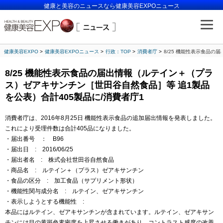
健康と美容のニュースなら健康美容EXPOニュース
健康美容EXPO
健康美容EXPOニュース
行政：TOP
消費者庁
8/25 機能性表示食品の
8/25 機能性表示食品の届出情報（ルテイン＋（プラ
ス）ゼアキサンチン［世田谷自然食品］等 追1製品
を公表）合計405製品に/消費者庁1
消費者庁は、2016年8月25日 機能性表示食品の追加届出情報を発表しました。
これにより受理件数は合計405品になりました。
・届出番号 ： B96
・届出日 : 2016/06/25
・届出者名 : 株式会社世田谷自然食品
・商品名 : ルテイン＋（プラス）ゼアキサンチン
・食品の区分 : 加工食品（サプリメント形状）
・機能性関与成分名 : ルテイン、ゼアキサンチン
・表示しようとする機能性 :
本品にはルテイン、ゼアキサンチンが含まれています。ルテイン、ゼアキサン
チンには目の黄斑色素密度を上昇させる働きがあり、コントラスト感度の改善