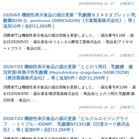
2026年08月06日 16：47
消費者庁
2026/8/5 機能性表示食品の届出更新「乳酸菌Ｂ２４０タブレット/乳
酸菌B240 (L. pentosus ONRICb0240)《大塚製薬株式会社》」等 [
追加10件 / 合計11,260件 ]
消費者庁は機能性表示食品の届出情報を更新しました。 ・届出番号/L166 ・届
出日/2026/5/15 ・届出者名/オリエンタル酵母工業株式会社 ・商品名/アイサポ
ートプラス ・食品の区……
2026年08月06日 16：47
消費者庁
2026/7/23 機能性表示食品の届出更新「ととのう明日 乳酸菌 腸
活対策/有胞子性乳酸菌 (Heyndrickxia coagulans SANK70258)
《奥田製薬株式会社》」等 [ 追加9件 / 合計11,259件 ]
消費者庁は機能性表示食品の届出情報を更新しました。 ・届出番号/K1166 ・届
出日/2026/3/30 ・届出者名/奥田製薬株式会社 ・商品名/ととのう明日 乳酸菌 腸
活対策 ・食品の……
2026年08月04日 16：13
消費者庁
2026/7/23 機能性表示食品の届出更新「ピルクルエイジングライ
フ －トリプル－/DDMP、 乳酸菌NY1301株《日清ヨーク株式会
社》」等 [ 追加9件 / 合計11,250件 ]