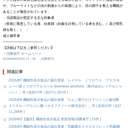
や、ブルーライトなどの光の刺激からの保護により、目の調子を整える機能が
あることが報告されています。
・当該製品が想定する主な対象者
（疾病に罹患している者、妊産婦（妊娠を計画している者を含む。）及び授乳
婦を除く。） :
成人健常者
———————————–
【詳細は下記をご参照ください】
・
消費者庁 ホームページ
2016年08月26日 17：30
消費者庁
関連記事
2026/8/7 機能性表示食品の届出更新「レイデル ミツロウＡ プラス/キ
ューバ産ミツロウアルコール (beeswax alcohols)《株式会社レイデルジャ
パン》」等 [ 追加17件 / 合計11,301件 ]
2026/8/6 機能性表示食品の届出更新「りんご果汁だけでつくった腸活酢
３００ｍｌ/グルコン酸《オタフクソース株式会社》」等 [ 追加24件 / 合計
11,284件 ]
2026/8/5【撤回】機能性表示食品 更新情報/消費者庁 [ 25件 ]
2026/8/5 機能性表示食品の届出更新「乳酸菌Ｂ２４０タブレット/乳酸菌