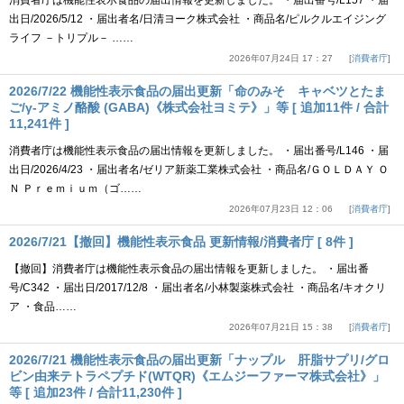
消費者庁は機能性表示食品の届出情報を更新しました。 ・届出番号/L157 ・届
出日/2026/5/12 ・届出者名/日清ヨーク株式会社 ・商品名/ピルクルエイジング
ライフ －トリプル－ ……
2026年07月24日 17：27
消費者庁
2026/7/22 機能性表示食品の届出更新「命のみそ キャベツとたま
ご/γ-アミノ酪酸 (GABA)《株式会社ヨミテ》」等 [ 追加11件 / 合計
11,241件 ]
消費者庁は機能性表示食品の届出情報を更新しました。 ・届出番号/L146 ・届
出日/2026/4/23 ・届出者名/ゼリア新薬工業株式会社 ・商品名/ＧＯＬＤＡＹ Ｏ
Ｎ Ｐｒｅｍｉｕｍ（ゴ……
2026年07月23日 12：06
消費者庁
2026/7/21【撤回】機能性表示食品 更新情報/消費者庁 [ 8件 ]
【撤回】消費者庁は機能性表示食品の届出情報を更新しました。 ・届出番
号/C342 ・届出日/2017/12/8 ・届出者名/小林製薬株式会社 ・商品名/キオクリ
ア ・食品……
2026年07月21日 15：38
消費者庁
2026/7/21 機能性表示食品の届出更新「ナップル 肝脂サプリ/グロ
ビン由来テトラペプチド(WTQR)《エムジーファーマ株式会社》」
等 [ 追加23件 / 合計11,230件 ]