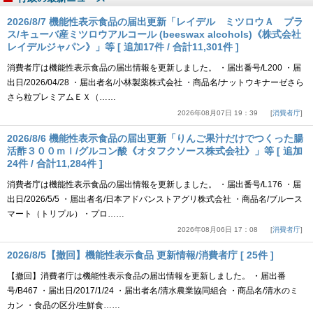
2026/8/7 機能性表示食品の届出更新「レイデル ミツロウＡ プラ
ス/キューバ産ミツロウアルコール (beeswax alcohols)《株式会社
レイデルジャパン》」等 [ 追加17件 / 合計11,301件 ]
消費者庁は機能性表示食品の届出情報を更新しました。 ・届出番号/L200 ・届
出日/2026/04/28 ・届出者名/小林製薬株式会社 ・商品名/ナットウキナーゼさら
さら粒プレミアムＥＸ（……
2026年08月07日 19：39
消費者庁
2026/8/6 機能性表示食品の届出更新「りんご果汁だけでつくった腸
活酢３００ｍｌ/グルコン酸《オタフクソース株式会社》」等 [ 追加
24件 / 合計11,284件 ]
消費者庁は機能性表示食品の届出情報を更新しました。 ・届出番号/L176 ・届
出日/2026/5/5 ・届出者名/日本アドバンストアグリ株式会社 ・商品名/ブルース
マート（トリプル）・プロ……
2026年08月06日 17：08
消費者庁
2026/8/5【撤回】機能性表示食品 更新情報/消費者庁 [ 25件 ]
【撤回】消費者庁は機能性表示食品の届出情報を更新しました。 ・届出番
号/B467 ・届出日/2017/1/24 ・届出者名/清水農業協同組合 ・商品名/清水のミ
カン ・食品の区分/生鮮食……