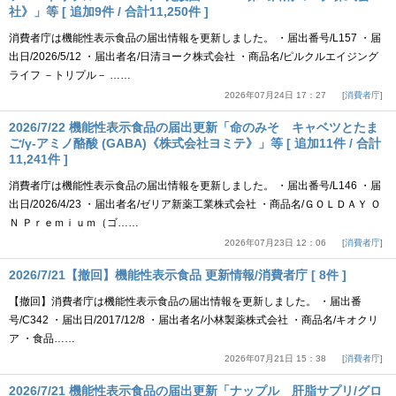
社》」等 [ 追加9件 / 合計11,250件 ]
消費者庁は機能性表示食品の届出情報を更新しました。 ・届出番号/L157 ・届
出日/2026/5/12 ・届出者名/日清ヨーク株式会社 ・商品名/ピルクルエイジング
ライフ －トリプル－ ……
2026年07月24日 17：27
消費者庁
2026/7/22 機能性表示食品の届出更新「命のみそ キャベツとたま
ご/γ-アミノ酪酸 (GABA)《株式会社ヨミテ》」等 [ 追加11件 / 合計
11,241件 ]
消費者庁は機能性表示食品の届出情報を更新しました。 ・届出番号/L146 ・届
出日/2026/4/23 ・届出者名/ゼリア新薬工業株式会社 ・商品名/ＧＯＬＤＡＹ Ｏ
Ｎ Ｐｒｅｍｉｕｍ（ゴ……
2026年07月23日 12：06
消費者庁
2026/7/21【撤回】機能性表示食品 更新情報/消費者庁 [ 8件 ]
【撤回】消費者庁は機能性表示食品の届出情報を更新しました。 ・届出番
号/C342 ・届出日/2017/12/8 ・届出者名/小林製薬株式会社 ・商品名/キオクリ
ア ・食品……
2026年07月21日 15：38
消費者庁
2026/7/21 機能性表示食品の届出更新「ナップル 肝脂サプリ/グロ