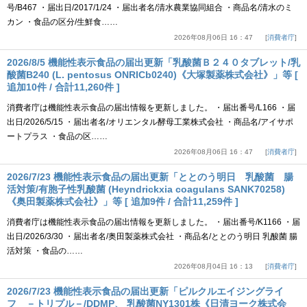
号/B467 ・届出日/2017/1/24 ・届出者名/清水農業協同組合 ・商品名/清水のミ
カン ・食品の区分/生鮮食……
2026年08月06日 16：47
消費者庁
2026/8/5 機能性表示食品の届出更新「乳酸菌Ｂ２４０タブレット/乳
酸菌B240 (L. pentosus ONRICb0240)《大塚製薬株式会社》」等 [
追加10件 / 合計11,260件 ]
消費者庁は機能性表示食品の届出情報を更新しました。 ・届出番号/L166 ・届
出日/2026/5/15 ・届出者名/オリエンタル酵母工業株式会社 ・商品名/アイサポ
ートプラス ・食品の区……
2026年08月06日 16：47
消費者庁
2026/7/23 機能性表示食品の届出更新「ととのう明日 乳酸菌 腸
活対策/有胞子性乳酸菌 (Heyndrickxia coagulans SANK70258)
《奥田製薬株式会社》」等 [ 追加9件 / 合計11,259件 ]
消費者庁は機能性表示食品の届出情報を更新しました。 ・届出番号/K1166 ・届
出日/2026/3/30 ・届出者名/奥田製薬株式会社 ・商品名/ととのう明日 乳酸菌 腸
活対策 ・食品の……
2026年08月04日 16：13
消費者庁
2026/7/23 機能性表示食品の届出更新「ピルクルエイジングライ
フ －トリプル－/DDMP、 乳酸菌NY1301株《日清ヨーク株式会