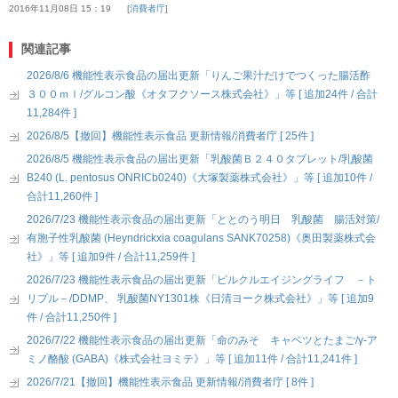
2016年11月08日 15：19
消費者庁
関連記事
2026/8/6 機能性表示食品の届出更新「りんご果汁だけでつくった腸活酢
３００ｍｌ/グルコン酸《オタフクソース株式会社》」等 [ 追加24件 / 合計
11,284件 ]
2026/8/5【撤回】機能性表示食品 更新情報/消費者庁 [ 25件 ]
2026/8/5 機能性表示食品の届出更新「乳酸菌Ｂ２４０タブレット/乳酸菌
B240 (L. pentosus ONRICb0240)《大塚製薬株式会社》」等 [ 追加10件 /
合計11,260件 ]
2026/7/23 機能性表示食品の届出更新「ととのう明日 乳酸菌 腸活対策/
有胞子性乳酸菌 (Heyndrickxia coagulans SANK70258)《奥田製薬株式会
社》」等 [ 追加9件 / 合計11,259件 ]
2026/7/23 機能性表示食品の届出更新「ピルクルエイジングライフ －ト
リプル－/DDMP、 乳酸菌NY1301株《日清ヨーク株式会社》」等 [ 追加9
件 / 合計11,250件 ]
2026/7/22 機能性表示食品の届出更新「命のみそ キャベツとたまご/γ-ア
ミノ酪酸 (GABA)《株式会社ヨミテ》」等 [ 追加11件 / 合計11,241件 ]
2026/7/21【撤回】機能性表示食品 更新情報/消費者庁 [ 8件 ]