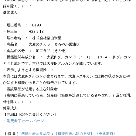
婦を除く。） ：
健常成人
——————————
・届出番号 ： B193
・届出日 ： H28.9.13
・届出者名 ： 株式会社栗山米菓
・商品名 ： 大麦のチカラ まろやか醤油味
・食品の区分 ： 加工食品（その他）
・機能性関与成分名 ： 大麦β-グルカン ※（１-３），（１-４）-β-グルカン
と同じ成分です。本品では大麦β-グルカンと記載しています。
・表示しようとする機能性 ：
本品には大麦β-グルカンが含まれます。大麦β-グルカンには糖の吸収をおだや
かにする機能があることが報告されています。
・当該製品が想定する主な対象者
（疾病に罹患している者、妊産婦（妊娠を計画している者を含む。）及び授乳
婦を除く。） ：
健常成人
【詳細は下記をご参照ください】
・
消費者庁 ホームページ
［ 特 集 ］
機能性表示食品制度［機能性表示対応素材］ 《更新随時》