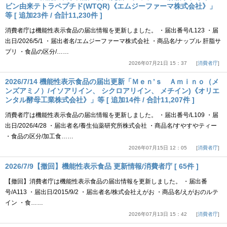
ビン由来テトラペプチド(WTQR)《エムジーファーマ株式会社》」
等 [ 追加23件 / 合計11,230件 ]
消費者庁は機能性表示食品の届出情報を更新しました。 ・届出番号/L123 ・届
出日/2026/5/1 ・届出者名/エムジーファーマ株式会社 ・商品名/ナップル 肝脂サ
プリ ・食品の区分/……
2026年07月21日 15：37
消費者庁
2026/7/14 機能性表示食品の届出更新「Ｍｅｎ’ｓ Ａｍｉｎｏ（メ
ンズアミノ）/イソアリイン、 シクロアリイン、 メチイン)《オリエ
ンタル酵母工業株式会社》」等 [ 追加14件 / 合計11,207件 ]
消費者庁は機能性表示食品の届出情報を更新しました。 ・届出番号/L109 ・届
出日/2026/4/28 ・届出者名/養生仙薬研究所株式会社 ・商品名/すやすやティー
・食品の区分/加工食……
2026年07月15日 12：05
消費者庁
2026/7/9【撤回】機能性表示食品 更新情報/消費者庁 [ 65件 ]
【撤回】消費者庁は機能性表示食品の届出情報を更新しました。 ・届出番
号/A113 ・届出日/2015/9/2 ・届出者名/株式会社えがお ・商品名/えがおのルテ
イン ・食……
2026年07月13日 15：42
消費者庁