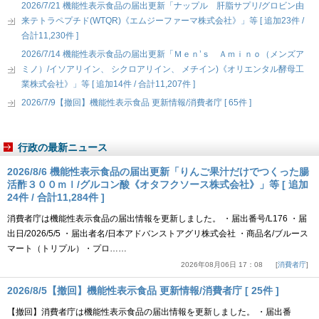
2026/7/21 機能性表示食品の届出更新「ナップル 肝脂サプリ/グロビン由
来テトラペプチド(WTQR)《エムジーファーマ株式会社》」等 [ 追加23件 /
合計11,230件 ]
2026/7/14 機能性表示食品の届出更新「Ｍｅｎ’ｓ Ａｍｉｎｏ（メンズア
ミノ）/イソアリイン、 シクロアリイン、 メチイン)《オリエンタル酵母工
業株式会社》」等 [ 追加14件 / 合計11,207件 ]
2026/7/9【撤回】機能性表示食品 更新情報/消費者庁 [ 65件 ]
行政の最新ニュース
2026/8/6 機能性表示食品の届出更新「りんご果汁だけでつくった腸
活酢３００ｍｌ/グルコン酸《オタフクソース株式会社》」等 [ 追加
24件 / 合計11,284件 ]
消費者庁は機能性表示食品の届出情報を更新しました。 ・届出番号/L176 ・届
出日/2026/5/5 ・届出者名/日本アドバンストアグリ株式会社 ・商品名/ブルース
マート（トリプル）・プロ……
2026年08月06日 17：08
消費者庁
2026/8/5【撤回】機能性表示食品 更新情報/消費者庁 [ 25件 ]
【撤回】消費者庁は機能性表示食品の届出情報を更新しました。 ・届出番