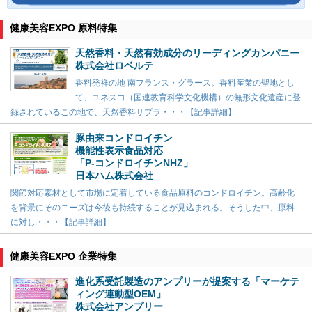
健康美容EXPO 原料特集
天然香料・天然有効成分のリーディングカンパニー
株式会社ロベルテ
香料発祥の地 南フランス・グラース。香料産業の聖地とし
て、ユネスコ（国連教育科学文化機構）の無形文化遺産に登
録されているこの地で、天然香料サプラ・・・【記事詳細】
豚由来コンドロイチン
機能性表示食品対応
「P-コンドロイチンNHZ」
日本ハム株式会社
関節対応素材として市場に定着している食品原料のコンドロイチン。高齢化
を背景にそのニーズは今後も持続することが見込まれる。そうした中、原料
に対し・・・【記事詳細】
健康美容EXPO 企業特集
進化系受託製造のアンプリーが提案する「マーケテ
ィング連動型OEM」
株式会社アンプリー