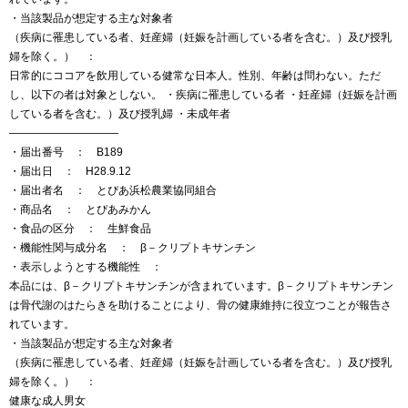
・当該製品が想定する主な対象者
（疾病に罹患している者、妊産婦（妊娠を計画している者を含む。）及び授乳
婦を除く。） ：
日常的にココアを飲用している健常な日本人。性別、年齢は問わない。ただ
し、以下の者は対象としない。 ・疾病に罹患している者 ・妊産婦（妊娠を計画
している者を含む。）及び授乳婦 ・未成年者
——————————
・届出番号 ： B189
・届出日 ： H28.9.12
・届出者名 ： とぴあ浜松農業協同組合
・商品名 ： とぴあみかん
・食品の区分 ： 生鮮食品
・機能性関与成分名 ： β－クリプトキサンチン
・表示しようとする機能性 ：
本品には、β－クリプトキサンチンが含まれています。β－クリプトキサンチン
は骨代謝のはたらきを助けることにより、骨の健康維持に役立つことが報告さ
れています。
・当該製品が想定する主な対象者
（疾病に罹患している者、妊産婦（妊娠を計画している者を含む。）及び授乳
婦を除く。） ：
健康な成人男女