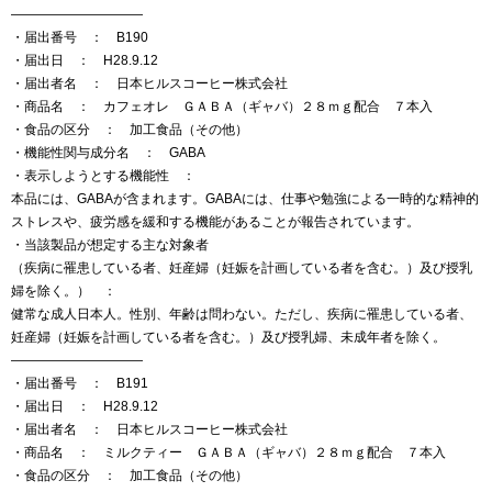
——————————
・届出番号 ： B190
・届出日 ： H28.9.12
・届出者名 ： 日本ヒルスコーヒー株式会社
・商品名 ： カフェオレ ＧＡＢＡ（ギャバ）２８ｍｇ配合 ７本入
・食品の区分 ： 加工食品（その他）
・機能性関与成分名 ： GABA
・表示しようとする機能性 ：
本品には、GABAが含まれます。GABAには、仕事や勉強による一時的な精神的
ストレスや、疲労感を緩和する機能があることが報告されています。
・当該製品が想定する主な対象者
（疾病に罹患している者、妊産婦（妊娠を計画している者を含む。）及び授乳
婦を除く。） ：
健常な成人日本人。性別、年齢は問わない。ただし、疾病に罹患している者、
妊産婦（妊娠を計画している者を含む。）及び授乳婦、未成年者を除く。
——————————
・届出番号 ： B191
・届出日 ： H28.9.12
・届出者名 ： 日本ヒルスコーヒー株式会社
・商品名 ： ミルクティー ＧＡＢＡ（ギャバ）２８ｍｇ配合 ７本入
・食品の区分 ： 加工食品（その他）