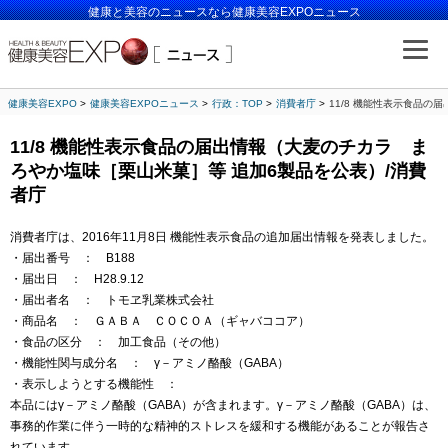
健康と美容のニュースなら健康美容EXPOニュース
健康美容EXPO
健康美容EXPOニュース
行政：TOP
消費者庁
11/8 機能性表示食品
11/8 機能性表示食品の届出情報（大麦のチカラ ま
ろやか塩味［栗山米菓］等 追加6製品を公表）/消費
者庁
消費者庁は、2016年11月8日 機能性表示食品の追加届出情報を発表しました。
・届出番号 ： B188
・届出日 ： H28.9.12
・届出者名 ： トモヱ乳業株式会社
・商品名 ： ＧＡＢＡ ＣＯＣＯＡ（ギャバココア）
・食品の区分 ： 加工食品（その他）
・機能性関与成分名 ： γ－アミノ酪酸（GABA）
・表示しようとする機能性 ：
本品にはγ－アミノ酪酸（GABA）が含まれます。γ－アミノ酪酸（GABA）は、
事務的作業に伴う一時的な精神的ストレスを緩和する機能があることが報告さ
れています。