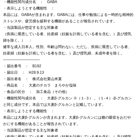
・機能性関与成分名 ： GABA
・表示しようとする機能性 ：
本品には、GABAが含まれます。GABAには、仕事や勉強による一時的な精神的
ストレスや、疲労感を緩和する機能があることが報告されています。
・当該製品が想定する主な対象者
（疾病に罹患している者、妊産婦（妊娠を計画している者を含む。）及び授乳
婦を除く。） ：
健常な成人日本人。性別、年齢は問わない。ただし、疾病に罹患している者、
妊産婦（妊娠を計画している者を含む。）及び授乳婦、未成年者を除く。
——————————
・届出番号 ： B192
・届出日 ： H28.9.13
・届出者名 ： 株式会社栗山米菓
・商品名 ： 大麦のチカラ まろやか塩味
・食品の区分 ： 加工食品（その他）
・機能性関与成分名 ： 大麦β-グルカン ※（１-３），（１-４）-β-グルカン
と同じ成分です。本品では大麦β-グルカンと記載しています。
・表示しようとする機能性 ：
本品には大麦β-グルカンが含まれます。大麦β-グルカンには糖の吸収をおだや
かにする機能があることが報告されています。
・当該製品が想定する主な対象者
（疾病に罹患している者、妊産婦（妊娠を計画している者を含む。）及び授乳