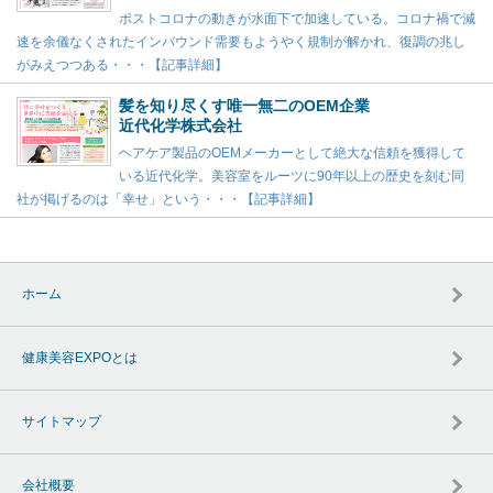
ポストコロナの動きが水面下で加速している。コロナ禍で減
速を余儀なくされたインバウンド需要もようやく規制が解かれ、復調の兆し
がみえつつある・・・【記事詳細】
髪を知り尽くす唯一無二のOEM企業
近代化学株式会社
ヘアケア製品のOEMメーカーとして絶大な信頼を獲得して
いる近代化学。美容室をルーツに90年以上の歴史を刻む同
社が掲げるのは「幸せ」という・・・【記事詳細】
ホーム
健康美容EXPOとは
サイトマップ
会社概要