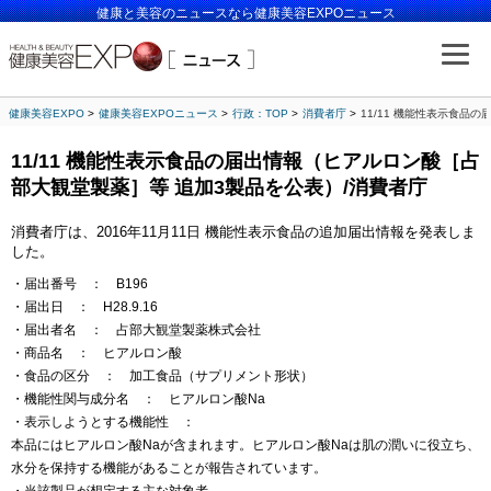
健康と美容のニュースなら健康美容EXPOニュース
健康美容EXPO
健康美容EXPOニュース
行政：TOP
消費者庁
11/11 機能性表示食品
11/11 機能性表示食品の届出情報（ヒアルロン酸［占
部大観堂製薬］等 追加3製品を公表）/消費者庁
消費者庁は、2016年11月11日 機能性表示食品の追加届出情報を発表しま
した。
・届出番号 ： B196
・届出日 ： H28.9.16
・届出者名 ： 占部大観堂製薬株式会社
・商品名 ： ヒアルロン酸
・食品の区分 ： 加工食品（サプリメント形状）
・機能性関与成分名 ： ヒアルロン酸Na
・表示しようとする機能性 ：
本品にはヒアルロン酸Naが含まれます。ヒアルロン酸Naは肌の潤いに役立ち、
水分を保持する機能があることが報告されています。