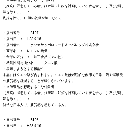
・当該製品が想定する主な対象者
（疾病に罹患している者、妊産婦（妊娠を計画している者を含む。）及び授乳
婦を除く。） ：
乳婦を除く。） 肌の乾燥が気になる方
——————————
・届出番号 ： B197
・届出日 ： H28.9.16
・届出者名 ： ポッカサッポロフード＆ビバレッジ株式会社
・商品名 ： レモンの元気
・食品の区分 ： 加工食品（その他）
・機能性関与成分名 ： クエン酸
・表示しようとする機能性 ：
本品にはクエン酸が含まれます。クエン酸は継続的な飲用で日常生活や運動後
の疲労感を軽減することが報告されています。
・当該製品が想定する主な対象者
（疾病に罹患している者、妊産婦（妊娠を計画している者を含む。）及び授乳
婦を除く。） ：
健常な日本人で、疲労感を感じている方。
——————————
・届出番号 ： B198
・届出日 ： H28.9.16