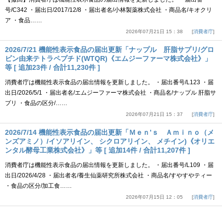
号/C342 ・届出日/2017/12/8 ・届出者名/小林製薬株式会社 ・商品名/キオクリ
ア ・食品……
2026年07月21日 15：38
消費者庁
2026/7/21 機能性表示食品の届出更新「ナップル 肝脂サプリ/グロ
ビン由来テトラペプチド(WTQR)《エムジーファーマ株式会社》」
等 [ 追加23件 / 合計11,230件 ]
消費者庁は機能性表示食品の届出情報を更新しました。 ・届出番号/L123 ・届
出日/2026/5/1 ・届出者名/エムジーファーマ株式会社 ・商品名/ナップル 肝脂サ
プリ ・食品の区分/……
2026年07月21日 15：37
消費者庁
2026/7/14 機能性表示食品の届出更新「Ｍｅｎ’ｓ Ａｍｉｎｏ（メ
ンズアミノ）/イソアリイン、 シクロアリイン、 メチイン)《オリエ
ンタル酵母工業株式会社》」等 [ 追加14件 / 合計11,207件 ]
消費者庁は機能性表示食品の届出情報を更新しました。 ・届出番号/L109 ・届
出日/2026/4/28 ・届出者名/養生仙薬研究所株式会社 ・商品名/すやすやティー
・食品の区分/加工食……
2026年07月15日 12：05
消費者庁