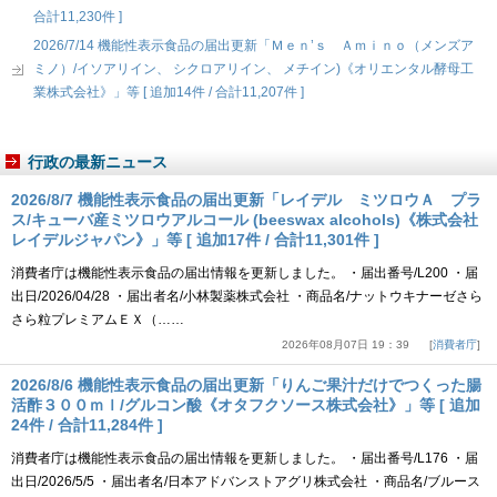
合計11,230件 ]
2026/7/14 機能性表示食品の届出更新「Ｍｅｎ’ｓ Ａｍｉｎｏ（メンズア
ミノ）/イソアリイン、 シクロアリイン、 メチイン)《オリエンタル酵母工
業株式会社》」等 [ 追加14件 / 合計11,207件 ]
行政の最新ニュース
2026/8/7 機能性表示食品の届出更新「レイデル ミツロウＡ プラ
ス/キューバ産ミツロウアルコール (beeswax alcohols)《株式会社
レイデルジャパン》」等 [ 追加17件 / 合計11,301件 ]
消費者庁は機能性表示食品の届出情報を更新しました。 ・届出番号/L200 ・届
出日/2026/04/28 ・届出者名/小林製薬株式会社 ・商品名/ナットウキナーゼさら
さら粒プレミアムＥＸ（……
2026年08月07日 19：39
消費者庁
2026/8/6 機能性表示食品の届出更新「りんご果汁だけでつくった腸
活酢３００ｍｌ/グルコン酸《オタフクソース株式会社》」等 [ 追加
24件 / 合計11,284件 ]
消費者庁は機能性表示食品の届出情報を更新しました。 ・届出番号/L176 ・届
出日/2026/5/5 ・届出者名/日本アドバンストアグリ株式会社 ・商品名/ブルース