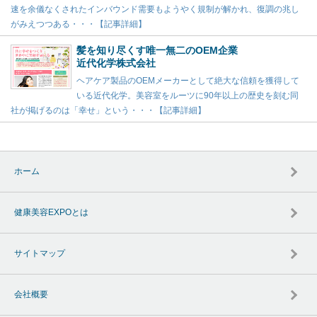
速を余儀なくされたインバウンド需要もようやく規制が解かれ、復調の兆し
がみえつつある・・・【記事詳細】
髪を知り尽くす唯一無二のOEM企業
近代化学株式会社
ヘアケア製品のOEMメーカーとして絶大な信頼を獲得して
いる近代化学。美容室をルーツに90年以上の歴史を刻む同
社が掲げるのは「幸せ」という・・・【記事詳細】
ホーム
健康美容EXPOとは
サイトマップ
会社概要