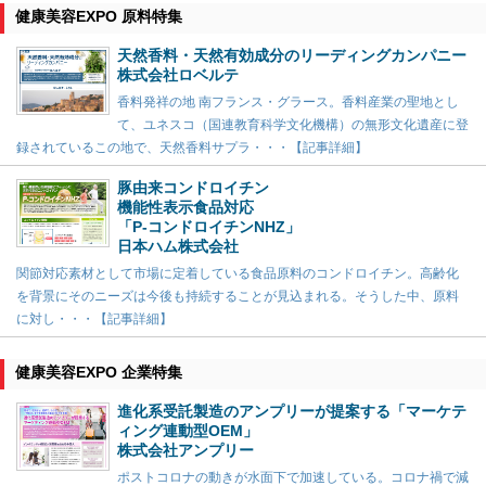
健康美容EXPO 原料特集
天然香料・天然有効成分のリーディングカンパニー
株式会社ロベルテ
香料発祥の地 南フランス・グラース。香料産業の聖地とし
て、ユネスコ（国連教育科学文化機構）の無形文化遺産に登
録されているこの地で、天然香料サプラ・・・【記事詳細】
豚由来コンドロイチン
機能性表示食品対応
「P-コンドロイチンNHZ」
日本ハム株式会社
関節対応素材として市場に定着している食品原料のコンドロイチン。高齢化
を背景にそのニーズは今後も持続することが見込まれる。そうした中、原料
に対し・・・【記事詳細】
健康美容EXPO 企業特集
進化系受託製造のアンプリーが提案する「マーケテ
ィング連動型OEM」
株式会社アンプリー
ポストコロナの動きが水面下で加速している。コロナ禍で減