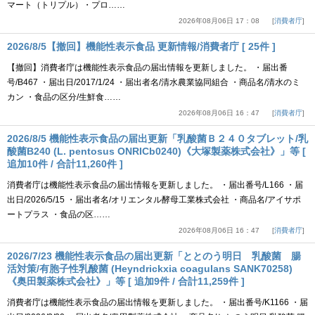
マート（トリプル）・プロ……
2026年08月06日 17：08
消費者庁
2026/8/5【撤回】機能性表示食品 更新情報/消費者庁 [ 25件 ]
【撤回】消費者庁は機能性表示食品の届出情報を更新しました。 ・届出番
号/B467 ・届出日/2017/1/24 ・届出者名/清水農業協同組合 ・商品名/清水のミ
カン ・食品の区分/生鮮食……
2026年08月06日 16：47
消費者庁
2026/8/5 機能性表示食品の届出更新「乳酸菌Ｂ２４０タブレット/乳
酸菌B240 (L. pentosus ONRICb0240)《大塚製薬株式会社》」等 [
追加10件 / 合計11,260件 ]
消費者庁は機能性表示食品の届出情報を更新しました。 ・届出番号/L166 ・届
出日/2026/5/15 ・届出者名/オリエンタル酵母工業株式会社 ・商品名/アイサポ
ートプラス ・食品の区……
2026年08月06日 16：47
消費者庁
2026/7/23 機能性表示食品の届出更新「ととのう明日 乳酸菌 腸
活対策/有胞子性乳酸菌 (Heyndrickxia coagulans SANK70258)
《奥田製薬株式会社》」等 [ 追加9件 / 合計11,259件 ]
消費者庁は機能性表示食品の届出情報を更新しました。 ・届出番号/K1166 ・届