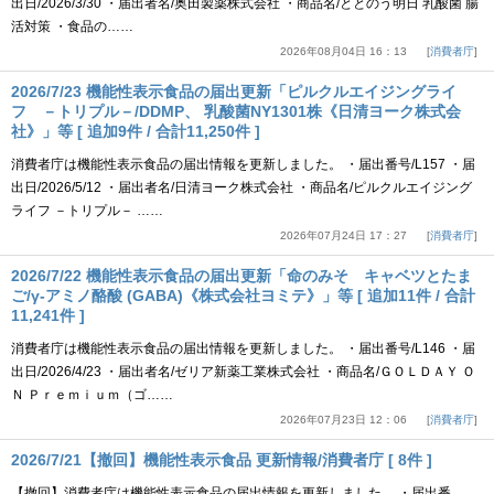
出日/2026/3/30 ・届出者名/奥田製薬株式会社 ・商品名/ととのう明日 乳酸菌 腸
活対策 ・食品の……
2026年08月04日 16：13
消費者庁
2026/7/23 機能性表示食品の届出更新「ピルクルエイジングライ
フ －トリプル－/DDMP、 乳酸菌NY1301株《日清ヨーク株式会
社》」等 [ 追加9件 / 合計11,250件 ]
消費者庁は機能性表示食品の届出情報を更新しました。 ・届出番号/L157 ・届
出日/2026/5/12 ・届出者名/日清ヨーク株式会社 ・商品名/ピルクルエイジング
ライフ －トリプル－ ……
2026年07月24日 17：27
消費者庁
2026/7/22 機能性表示食品の届出更新「命のみそ キャベツとたま
ご/γ-アミノ酪酸 (GABA)《株式会社ヨミテ》」等 [ 追加11件 / 合計
11,241件 ]
消費者庁は機能性表示食品の届出情報を更新しました。 ・届出番号/L146 ・届
出日/2026/4/23 ・届出者名/ゼリア新薬工業株式会社 ・商品名/ＧＯＬＤＡＹ Ｏ
Ｎ Ｐｒｅｍｉｕｍ（ゴ……
2026年07月23日 12：06
消費者庁
2026/7/21【撤回】機能性表示食品 更新情報/消費者庁 [ 8件 ]
【撤回】消費者庁は機能性表示食品の届出情報を更新しました。 ・届出番