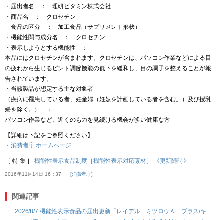
・届出者名 ： 理研ビタミン株式会社
・商品名 ： クロセチン
・食品の区分 ： 加工食品（サプリメント形状）
・機能性関与成分名 ： クロセチン
・表示しようとする機能性 ：
本品にはクロセチンが含まれます。クロセチンは、パソコン作業などによる目
の疲れから生じるピント調節機能の低下を緩和し、目の調子を整えることが報
告されています。
・当該製品が想定する主な対象者
（疾病に罹患している者、妊産婦（妊娠を計画している者を含む。）及び授乳
婦を除く。） ：
パソコン作業など、近くのものを見続ける機会が多い健康な方
【詳細は下記をご参照ください】
・
消費者庁 ホームページ
［ 特 集 ］
機能性表示食品制度［機能性表示対応素材］ 《更新随時》
2016年11月14日 16：37
消費者庁
関連記事
2026/8/7 機能性表示食品の届出更新「レイデル ミツロウＡ プラス/キ