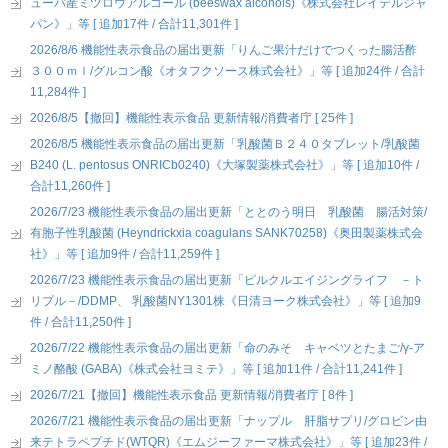
ューバ産ミツロウアルコール (beeswax alcohols)《株式会社レイデルジャ
パン》」等 [ 追加17件 / 合計11,301件 ]
2026/8/6 機能性表示食品の届出更新「りんご果汁だけでつくった腸活酢
３００ｍｌ/グルコン酸《オタフクソース株式会社》」等 [ 追加24件 / 合計
11,284件 ]
2026/8/5【撤回】機能性表示食品 更新情報/消費者庁 [ 25件 ]
2026/8/5 機能性表示食品の届出更新「乳酸菌Ｂ２４０タブレット/乳酸菌
B240 (L. pentosus ONRICb0240)《大塚製薬株式会社》」等 [ 追加10件 /
合計11,260件 ]
2026/7/23 機能性表示食品の届出更新「ととのう明日 乳酸菌 腸活対策/
有胞子性乳酸菌 (Heyndrickxia coagulans SANK70258)《奥田製薬株式会
社》」等 [ 追加9件 / 合計11,259件 ]
2026/7/23 機能性表示食品の届出更新「ピルクルエイジングライフ －ト
リプル－/DDMP、 乳酸菌NY1301株《日清ヨーク株式会社》」等 [ 追加9
件 / 合計11,250件 ]
2026/7/22 機能性表示食品の届出更新「命のみそ キャベツとたまご/γ-ア
ミノ酪酸 (GABA)《株式会社ヨミテ》」等 [ 追加11件 / 合計11,241件 ]
2026/7/21【撤回】機能性表示食品 更新情報/消費者庁 [ 8件 ]
2026/7/21 機能性表示食品の届出更新「ナップル 肝脂サプリ/グロビン由
来テトラペプチド(WTQR)《エムジーファーマ株式会社》」等 [ 追加23件 /