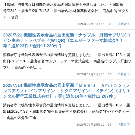
【撤回】消費者庁は機能性表示食品の届出情報を更新しました。 ・届出番
号/C342 ・届出日/2017/12/8 ・届出者名/小林製薬株式会社 ・商品名/キオクリ
ア ・食品……
2026年07月21日 15：38
消費者庁
2026/7/21 機能性表示食品の届出更新「ナップル 肝脂サプリ/グロ
ビン由来テトラペプチド(WTQR)《エムジーファーマ株式会社》」
等 [ 追加23件 / 合計11,230件 ]
消費者庁は機能性表示食品の届出情報を更新しました。 ・届出番号/L123 ・届
出日/2026/5/1 ・届出者名/エムジーファーマ株式会社 ・商品名/ナップル 肝脂サ
プリ ・食品の区分/……
2026年07月21日 15：37
消費者庁
2026/7/14 機能性表示食品の届出更新「Ｍｅｎ’ｓ Ａｍｉｎｏ（メ
ンズアミノ）/イソアリイン、 シクロアリイン、 メチイン)《オリエ
ンタル酵母工業株式会社》」等 [ 追加14件 / 合計11,207件 ]
消費者庁は機能性表示食品の届出情報を更新しました。 ・届出番号/L109 ・届
出日/2026/4/28 ・届出者名/養生仙薬研究所株式会社 ・商品名/すやすやティー
・食品の区分/加工食……
2026年07月15日 12：05
消費者庁