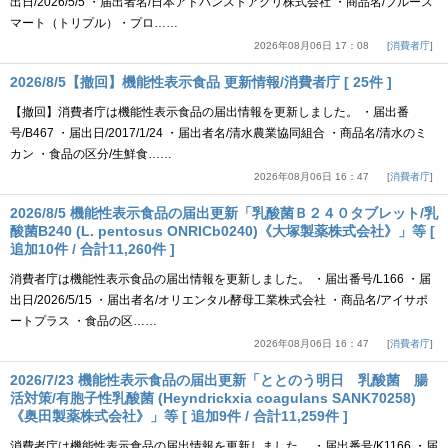
出日/2026/5/5 ・届出者名/日本アドバンストアグリ株式会社 ・商品名/ブルース
マート（トリプル）・プロ……
2026年08月06日 17：08
消費者庁
2026/8/5【撤回】機能性表示食品 更新情報/消費者庁 [ 25件 ]
【撤回】消費者庁は機能性表示食品の届出情報を更新しました。 ・届出番
号/B467 ・届出日/2017/1/24 ・届出者名/清水農業協同組合 ・商品名/清水のミ
カン ・食品の区分/生鮮食……
2026年08月06日 16：47
消費者庁
2026/8/5 機能性表示食品の届出更新「乳酸菌Ｂ２４０タブレット/乳
酸菌B240 (L. pentosus ONRICb0240)《大塚製薬株式会社》」等 [
追加10件 / 合計11,260件 ]
消費者庁は機能性表示食品の届出情報を更新しました。 ・届出番号/L166 ・届
出日/2026/5/15 ・届出者名/オリエンタル酵母工業株式会社 ・商品名/アイサポ
ートプラス ・食品の区……
2026年08月06日 16：47
消費者庁
2026/7/23 機能性表示食品の届出更新「ととのう明日 乳酸菌 腸
活対策/有胞子性乳酸菌 (Heyndrickxia coagulans SANK70258)
《奥田製薬株式会社》」等 [ 追加9件 / 合計11,259件 ]
消費者庁は機能性表示食品の届出情報を更新しました。 ・届出番号/K1166 ・届