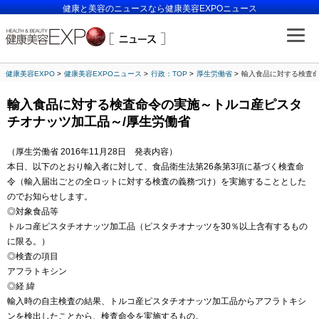
健康と美容のニュースなら健康美容EXPOニュース
健康美容EXPO
健康美容EXPOニュース
行政：TOP
厚生労働省
輸入食品に対する検査命
輸入食品に対する検査命令の実施～トルコ産ピスタ
チオナッツ加工品～/厚生労働省
（厚生労働省 2016年11月28日 発表内容）
本日、以下のとおり輸入者に対して、食品衛生法第26条第3項に基づく検査命
令（輸入届出ごとの全ロットに対する検査の義務づけ）を実施することとした
のでお知らせします。
◎対象食品等
トルコ産ピスタチオナッツ加工品（ピスタチオナッツを30％以上含有するもの
に限る。）
◎検査の項目
アフラトキシン
◎経 緯
輸入時の自主検査の結果、トルコ産ピスタチオナッツ加工品からアフラトキシ
ンを検出したことから、検査命令を実施するもの。