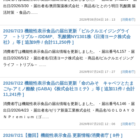
出日/2026/3/30 ・届出者名/奥田製薬株式会社 ・商品名/ととのう明日 乳酸菌 腸
活対策 ・食品の……
2026年08月04日 16：13
消費者庁
2026/7/23 機能性表示食品の届出更新「ピルクルエイジングライ
フ －トリプル－/DDMP、 乳酸菌NY1301株《日清ヨーク株式会
社》」等 [ 追加9件 / 合計11,250件 ]
消費者庁は機能性表示食品の届出情報を更新しました。 ・届出番号/L157 ・届
出日/2026/5/12 ・届出者名/日清ヨーク株式会社 ・商品名/ピルクルエイジング
ライフ －トリプル－ ……
2026年07月24日 17：27
消費者庁
2026/7/22 機能性表示食品の届出更新「命のみそ キャベツとたま
ご/γ-アミノ酪酸 (GABA)《株式会社ヨミテ》」等 [ 追加11件 / 合計
11,241件 ]
消費者庁は機能性表示食品の届出情報を更新しました。 ・届出番号/L146 ・届
出日/2026/4/23 ・届出者名/ゼリア新薬工業株式会社 ・商品名/ＧＯＬＤＡＹ Ｏ
Ｎ Ｐｒｅｍｉｕｍ（ゴ……
2026年07月23日 12：06
消費者庁
2026/7/21【撤回】機能性表示食品 更新情報/消費者庁 [ 8件 ]