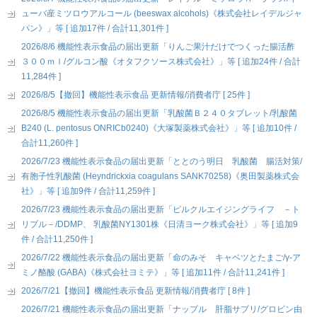
ューバ産ミツロウアルコール (beeswax alcohols)《株式会社レイデルジャ
パン》」等 [ 追加17件 / 合計11,301件 ]
2026/8/6 機能性表示食品の届出更新「りんご果汁だけでつくった腸活酢
３００ｍｌ/グルコン酸《オタフクソース株式会社》」等 [ 追加24件 / 合計
11,284件 ]
2026/8/5【撤回】機能性表示食品 更新情報/消費者庁 [ 25件 ]
2026/8/5 機能性表示食品の届出更新「乳酸菌Ｂ２４０タブレット/乳酸菌
B240 (L. pentosus ONRICb0240)《大塚製薬株式会社》」等 [ 追加10件 /
合計11,260件 ]
2026/7/23 機能性表示食品の届出更新「ととのう明日 乳酸菌 腸活対策/
有胞子性乳酸菌 (Heyndrickxia coagulans SANK70258)《奥田製薬株式会
社》」等 [ 追加9件 / 合計11,259件 ]
2026/7/23 機能性表示食品の届出更新「ピルクルエイジングライフ －ト
リプル－/DDMP、 乳酸菌NY1301株《日清ヨーク株式会社》」等 [ 追加9
件 / 合計11,250件 ]
2026/7/22 機能性表示食品の届出更新「命のみそ キャベツとたまご/γ-ア
ミノ酪酸 (GABA)《株式会社ヨミテ》」等 [ 追加11件 / 合計11,241件 ]
2026/7/21【撤回】機能性表示食品 更新情報/消費者庁 [ 8件 ]
2026/7/21 機能性表示食品の届出更新「ナップル 肝脂サプリ/グロビン由