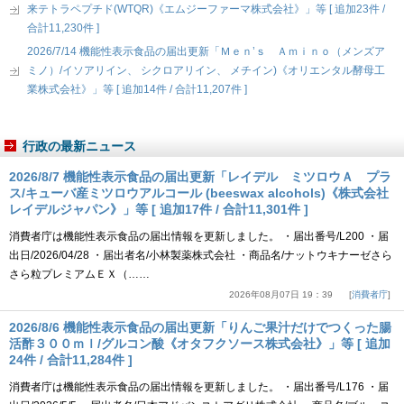
来テトラペプチド(WTQR)《エムジーファーマ株式会社》」等 [ 追加23件 /
合計11,230件 ]
2026/7/14 機能性表示食品の届出更新「Ｍｅｎ’ｓ Ａｍｉｎｏ（メンズア
ミノ）/イソアリイン、 シクロアリイン、 メチイン)《オリエンタル酵母工
業株式会社》」等 [ 追加14件 / 合計11,207件 ]
行政の最新ニュース
2026/8/7 機能性表示食品の届出更新「レイデル ミツロウＡ プラ
ス/キューバ産ミツロウアルコール (beeswax alcohols)《株式会社
レイデルジャパン》」等 [ 追加17件 / 合計11,301件 ]
消費者庁は機能性表示食品の届出情報を更新しました。 ・届出番号/L200 ・届
出日/2026/04/28 ・届出者名/小林製薬株式会社 ・商品名/ナットウキナーゼさら
さら粒プレミアムＥＸ（……
2026年08月07日 19：39
消費者庁
2026/8/6 機能性表示食品の届出更新「りんご果汁だけでつくった腸
活酢３００ｍｌ/グルコン酸《オタフクソース株式会社》」等 [ 追加
24件 / 合計11,284件 ]
消費者庁は機能性表示食品の届出情報を更新しました。 ・届出番号/L176 ・届