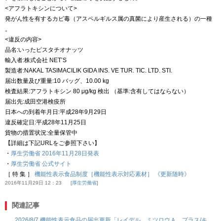
<アフラトキシンについて>
発がん性を有するカビ毒（アスペルギルス属の真菌により産生される）の一種
。
<違反の内容>
品名:いったピスタチオナッツ
輸入者:株式会社 NET’S
製造者:NAKAL TASIMACILIK GIDA INS. VE TUR. TIC. LTD. STI.
届出数量及び重量:10 バッグ、10.00 kg
検査結果:アフラトキシン 80 μg/kg 検出 （基準:含有してはならない）
届出先:成田空港検疫所
日本への到着年月日:平成28年9月29日
違反確定日:平成28年11月25日
貨物の措置状況:全量保管中
【詳細は下記URLをご参照下さい】
・
厚生労働省 2016年11月28日発表
・
厚生労働省 公式サイト
［ 特 集 ］
機能性表示食品制度［機能性表示対応素材］ 《更新随時》
2016年11月29日 12：23
厚生労働省
関連記事
2026/8/7 機能性表示食品の届出更新「レイデル ミツロウＡ プラス/キ