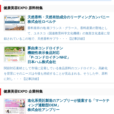
健康美容EXPO 原料特集
天然香料・天然有効成分のリーディングカンパニー
株式会社ロベルテ
香料発祥の地 南フランス・グラース。香料産業の聖地とし
て、ユネスコ（国連教育科学文化機構）の無形文化遺産に登
録されているこの地で、天然香料サプラ・・・【記事詳細】
豚由来コンドロイチン
機能性表示食品対応
「P-コンドロイチンNHZ」
日本ハム株式会社
関節対応素材として市場に定着している食品原料のコンドロイチン。高齢化
を背景にそのニーズは今後も持続することが見込まれる。そうした中、原料
に対し・・・【記事詳細】
健康美容EXPO 企業特集
進化系受託製造のアンプリーが提案する「マーケテ
ィング連動型OEM」
株式会社アンプリー