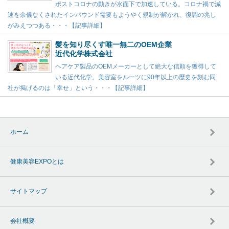
ポストコロナの動きが水面下で加速している。コロナ禍で減
速を余儀なくされたインバウンド需要もようやく規制が解かれ、復調の兆し
がみえつつある・・・【記事詳細】
髪を知り尽くす唯一無二のOEM企業
近代化学株式会社
ヘアケア製品のOEMメーカーとして絶大な信頼を獲得して
いる近代化学。美容室をルーツに90年以上の歴史を刻む同
社が掲げるのは「幸せ」という・・・【記事詳細】
ホーム
健康美容EXPOとは
サイトマップ
会社概要