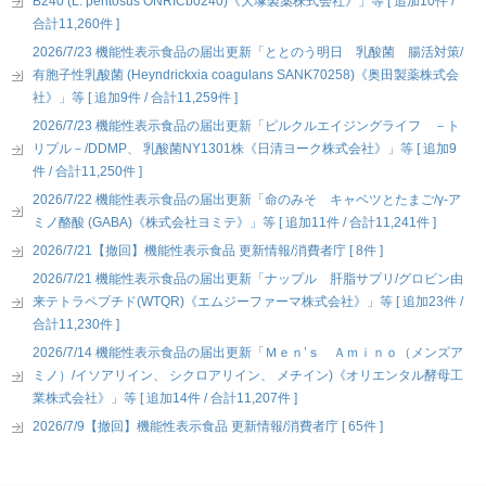
B240 (L. pentosus ONRICb0240)《大塚製薬株式会社》」等 [ 追加10件 /
合計11,260件 ]
2026/7/23 機能性表示食品の届出更新「ととのう明日 乳酸菌 腸活対策/
有胞子性乳酸菌 (Heyndrickxia coagulans SANK70258)《奥田製薬株式会
社》」等 [ 追加9件 / 合計11,259件 ]
2026/7/23 機能性表示食品の届出更新「ピルクルエイジングライフ －ト
リプル－/DDMP、 乳酸菌NY1301株《日清ヨーク株式会社》」等 [ 追加9
件 / 合計11,250件 ]
2026/7/22 機能性表示食品の届出更新「命のみそ キャベツとたまご/γ-ア
ミノ酪酸 (GABA)《株式会社ヨミテ》」等 [ 追加11件 / 合計11,241件 ]
2026/7/21【撤回】機能性表示食品 更新情報/消費者庁 [ 8件 ]
2026/7/21 機能性表示食品の届出更新「ナップル 肝脂サプリ/グロビン由
来テトラペプチド(WTQR)《エムジーファーマ株式会社》」等 [ 追加23件 /
合計11,230件 ]
2026/7/14 機能性表示食品の届出更新「Ｍｅｎ’ｓ Ａｍｉｎｏ（メンズア
ミノ）/イソアリイン、 シクロアリイン、 メチイン)《オリエンタル酵母工
業株式会社》」等 [ 追加14件 / 合計11,207件 ]
2026/7/9【撤回】機能性表示食品 更新情報/消費者庁 [ 65件 ]