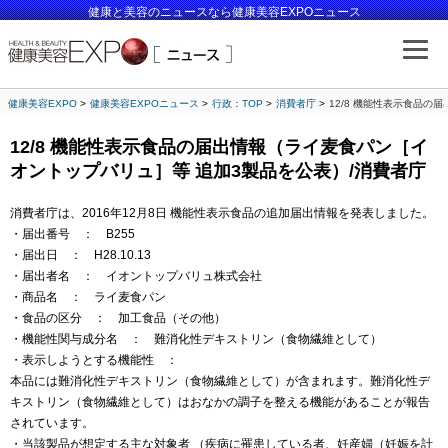
健康と美容のニュースなら健康美容EXPOニュース
健康美容EXPO
健康美容EXPOニュース
行政：TOP
消費者庁
12/8 機能性表示食品の
12/8 機能性表示食品の届出情報（ライ麦食パン［イ
オントップバリュ］等 追加3製品を公表）/消費者庁
消費者庁は、2016年12月8日 機能性表示食品の追加届出情報を発表しました。
・届出番号 ： B255
・届出日 ： H28.10.13
・届出者名 ： イオントップバリュ株式会社
・商品名 ： ライ麦食パン
・食品の区分 ： 加工食品（その他）
・機能性関与成分名 ： 難消化性デキストリン（食物繊維として）
・表示しようとする機能性 ：
本品には難消化性デキストリン（食物繊維として）が含まれます。難消化性デ
キストリン（食物繊維として）はおなかの調子を整える機能があることが報告
されています。
・当該製品が想定する主な対象者 （疾病に罹患している者、妊産婦（妊娠を計