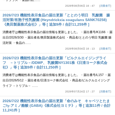
ートプラス ・食品の区……
2026年08月06日 16：47
消費者庁
2026/7/23 機能性表示食品の届出更新「ととのう明日 乳酸菌 腸
活対策/有胞子性乳酸菌 (Heyndrickxia coagulans SANK70258)
《奥田製薬株式会社》」等 [ 追加9件 / 合計11,259件 ]
消費者庁は機能性表示食品の届出情報を更新しました。 ・届出番号/K1166 ・届
出日/2026/3/30 ・届出者名/奥田製薬株式会社 ・商品名/ととのう明日 乳酸菌 腸
活対策 ・食品の……
2026年08月04日 16：13
消費者庁
2026/7/23 機能性表示食品の届出更新「ピルクルエイジングライ
フ －トリプル－/DDMP、 乳酸菌NY1301株《日清ヨーク株式会
社》」等 [ 追加9件 / 合計11,250件 ]
消費者庁は機能性表示食品の届出情報を更新しました。 ・届出番号/L157 ・届
出日/2026/5/12 ・届出者名/日清ヨーク株式会社 ・商品名/ピルクルエイジング
ライフ －トリプル－ ……
2026年07月24日 17：27
消費者庁
2026/7/22 機能性表示食品の届出更新「命のみそ キャベツとたま
ご/γ-アミノ酪酸 (GABA)《株式会社ヨミテ》」等 [ 追加11件 / 合計
11,241件 ]