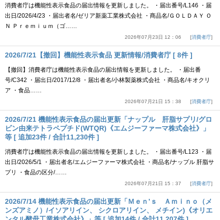
消費者庁は機能性表示食品の届出情報を更新しました。 ・届出番号/L146 ・届
出日/2026/4/23 ・届出者名/ゼリア新薬工業株式会社 ・商品名/ＧＯＬＤＡＹ Ｏ
Ｎ Ｐｒｅｍｉｕｍ（ゴ……
2026年07月23日 12：06
消費者庁
2026/7/21【撤回】機能性表示食品 更新情報/消費者庁 [ 8件 ]
【撤回】消費者庁は機能性表示食品の届出情報を更新しました。 ・届出番
号/C342 ・届出日/2017/12/8 ・届出者名/小林製薬株式会社 ・商品名/キオクリ
ア ・食品……
2026年07月21日 15：38
消費者庁
2026/7/21 機能性表示食品の届出更新「ナップル 肝脂サプリ/グロ
ビン由来テトラペプチド(WTQR)《エムジーファーマ株式会社》」
等 [ 追加23件 / 合計11,230件 ]
消費者庁は機能性表示食品の届出情報を更新しました。 ・届出番号/L123 ・届
出日/2026/5/1 ・届出者名/エムジーファーマ株式会社 ・商品名/ナップル 肝脂サ
プリ ・食品の区分/……
2026年07月21日 15：37
消費者庁
2026/7/14 機能性表示食品の届出更新「Ｍｅｎ’ｓ Ａｍｉｎｏ（メ
ンズアミノ）/イソアリイン、 シクロアリイン、 メチイン)《オリエ
ンタル酵母工業株式会社》」等 [ 追加14件 / 合計11,207件 ]