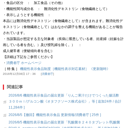
・食品の区分 ： 加工食品（その他）
・機能性関与成分名 ： 難消化性デキストリン（食物繊維として）
・表示しようとする機能性 ：
本品には難消化性デキストリン（食物繊維として）が含まれます。難消化性デ
キストリン（食物繊維として）はおなかの調子を整える機能があることが報告
されています。
・当該製品が想定する主な対象者 （疾病に罹患している者、妊産婦（妊娠を計
画している者を含む。）及び授乳婦を除く。） ：
成人健常者（便秘傾向者を含む）
【詳細は下記をご参照ください】
・
消費者庁 ホームページ
［ 特 集 ］
機能性表示食品制度［機能性表示対応素材］ 《更新随時》
2016年12月08日 17：36
消費者庁
関連記事
2026/8/6 機能性表示食品の届出更新「りんご果汁だけでつくった腸活酢
３００ｍｌ/グルコン酸《オタフクソース株式会社》」等 [ 追加24件 / 合計
11,284件 ]
2026/8/5【撤回】機能性表示食品 更新情報/消費者庁 [ 25件 ]
2026/8/5 機能性表示食品の届出更新「乳酸菌Ｂ２４０タブレット/乳酸菌