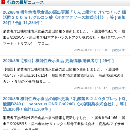
行政の最新ニュース
2026/8/6 機能性表示食品の届出更新「りんご果汁だけでつくった腸
活酢３００ｍｌ/グルコン酸《オタフクソース株式会社》」等 [ 追加
24件 / 合計11,284件 ]
消費者庁は機能性表示食品の届出情報を更新しました。 ・届出番号/L176 ・届
出日/2026/5/5 ・届出者名/日本アドバンストアグリ株式会社 ・商品名/ブルース
マート（トリプル）・プロ……
2026年08月06日 17：08
消費者庁
2026/8/5【撤回】機能性表示食品 更新情報/消費者庁 [ 25件 ]
【撤回】消費者庁は機能性表示食品の届出情報を更新しました。 ・届出番
号/B467 ・届出日/2017/1/24 ・届出者名/清水農業協同組合 ・商品名/清水のミ
カン ・食品の区分/生鮮食……
2026年08月06日 16：47
消費者庁
2026/8/5 機能性表示食品の届出更新「乳酸菌Ｂ２４０タブレット/乳
酸菌B240 (L. pentosus ONRICb0240)《大塚製薬株式会社》」等 [
追加10件 / 合計11,260件 ]
消費者庁は機能性表示食品の届出情報を更新しました。 ・届出番号/L166 ・届
出日/2026/5/15 ・届出者名/オリエンタル酵母工業株式会社 ・商品名/アイサポ