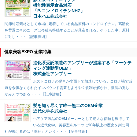
機能性表示食品対応
「P-コンドロイチンNHZ」
日本ハム株式会社
関節対応素材として市場に定着している食品原料のコンドロイチン。高齢化
を背景にそのニーズは今後も持続することが見込まれる。そうした中、原料
に対し・・・【記事詳細】
健康美容EXPO 企業特集
進化系受託製造のアンプリーが提案する「マーケテ
ィング連動型OEM」
株式会社アンプリー
ポストコロナの動きが水面下で加速している。コロナ禍で減
速を余儀なくされたインバウンド需要もようやく規制が解かれ、復調の兆し
がみえつつある・・・【記事詳細】
髪を知り尽くす唯一無二のOEM企業
近代化学株式会社
ヘアケア製品のOEMメーカーとして絶大な信頼を獲得して
いる近代化学。美容室をルーツに90年以上の歴史を刻む同
社が掲げるのは「幸せ」という・・・【記事詳細】