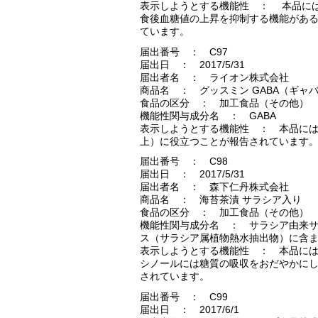
表示しようとする機能性 ： 本品に
食後血糖値の上昇を抑制する機能があ
ています。
届出番号 ： C97
届出日 ： 2017/5/31
届出者名 ： ライオン株式会社
商品名 ： グッスミン GABA（ギャ
食品の区分 ： 加工食品（その他）
機能性関与成分名 ： GABA
表示しようとする機能性 ： 本品には
上）に役立つことが報告されています
届出番号 ： C98
届出日 ： 2017/5/31
届出者名 ： 森下仁丹株式会社
商品名 ： 海苔茶漬 サラシア入り
食品の区分 ： 加工食品（その他）
機能性関与成分名 ： サラシア由来サ
ス（サラシア属植物熱水抽出物）に含
表示しようとする機能性 ： 本品に
シノールには糖質の吸収をおだやかに
されています。
届出番号 ： C99
届出日 ： 2017/6/1