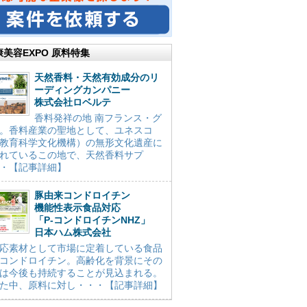
康美容EXPO 原料特集
天然香料・天然有効成分のリ
ーディングカンパニー
株式会社ロベルテ
香料発祥の地 南フランス・グ
。香料産業の聖地として、ユネスコ
教育科学文化機構）の無形文化遺産に
れているこの地で、天然香料サプ
・【記事詳細】
豚由来コンドロイチン
機能性表示食品対応
「P-コンドロイチンNHZ」
日本ハム株式会社
応素材として市場に定着している食品
コンドロイチン。高齢化を背景にその
は今後も持続することが見込まれる。
た中、原料に対し・・・【記事詳細】