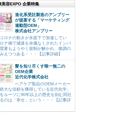
康美容EXPO 企業特集
進化系受託製造のアンプリー
が提案する「マーケティング
連動型OEM」
株式会社アンプリー
コロナの動きが水面下で加速してい
ロナ禍で減速を余儀なくされたインバ
需要もようやく規制が解かれ、復調の
みえつつある・・・【記事詳細】
髪を知り尽くす唯一無二の
OEM企業
近代化学株式会社
ヘアケア製品のOEMメーカー
絶大な信頼を獲得している近代化学。
をルーツに90年以上の歴史を刻む同社
るのは「幸せ」という・・・【記事詳