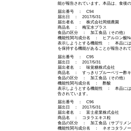
能が報告されています。本品は、食後
届出番号 ： C94
届出日 ： 2017/5/31
届出者名 ： 株式会社岡畑農園
商品名 ： 梅宝水プラス
食品の区分 ： 加工食品（その他）
機能性関与成分名 ： ヒアルロン酸N
表示しようとする機能性 ： 本品には
を保持する機能があることが報告され
届出番号 ： C95
届出日 ： 2017/5/31
届出者名 ： 味覚糖株式会社
商品名 ： すっきりブルーベリー酢
食品の区分 ： 加工食品（その他）
機能性関与成分名 ： 酢酸
表示しようとする機能性 ： 本品に
告されています。
届出番号 ： C96
届出日 ： 2017/5/31
届出者名 ： 富士産業株式会社
商品名 ： コタラエキス粒
食品の区分 ： 加工食品（サプリメ
機能性関与成分名 ： ネオコタラノ