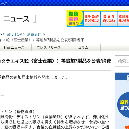
ュース
行政：TOP
消費者庁
エキス粒《富士産業》）等追加7製品を公表/消費者庁
行政ニュース
プレスリリース
コラム
（コタラエキス粒《富士産業》）等追加7製品を公表/消費
性表示食品の追加届出情報を発表しました。
シー
ストリン（食物繊維）
は難消化性デキストリン（食物繊維）が含まれます。難消化性
から摂取した脂肪の吸収を抑えて排出を増加させ、食後の血中
や、糖の吸収を抑え、食後の血糖値の上昇をおだやかにする機