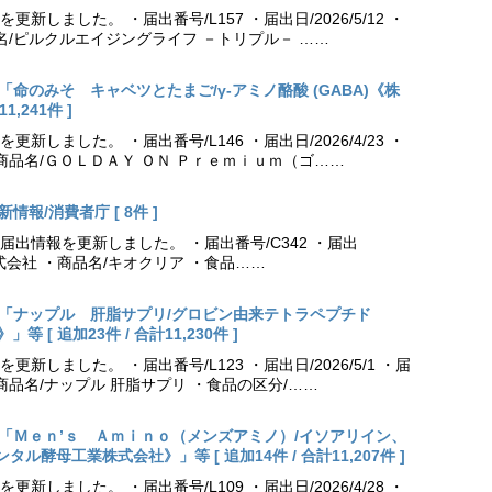
しました。 ・届出番号/L157 ・届出日/2026/5/12 ・
名/ピルクルエイジングライフ －トリプル－ ……
更新「命のみそ キャベツとたまご/γ-アミノ酪酸 (GABA)《株
,241件 ]
しました。 ・届出番号/L146 ・届出日/2026/4/23 ・
商品名/ＧＯＬＤＡＹ ＯＮ Ｐｒｅｍｉｕｍ（ゴ……
情報/消費者庁 [ 8件 ]
出情報を更新しました。 ・届出番号/C342 ・届出
薬株式会社 ・商品名/キオクリア ・食品……
出更新「ナップル 肝脂サプリ/グロビン由来テトラペプチド
[ 追加23件 / 合計11,230件 ]
しました。 ・届出番号/L123 ・届出日/2026/5/1 ・届
商品名/ナップル 肝脂サプリ ・食品の区分/……
出更新「Ｍｅｎ’ｓ Ａｍｉｎｏ（メンズアミノ）/イソアリイン、
酵母工業株式会社》」等 [ 追加14件 / 合計11,207件 ]
しました。 ・届出番号/L109 ・届出日/2026/4/28 ・