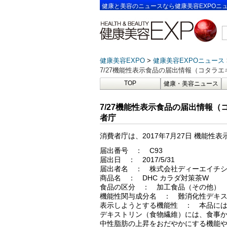
健康と美容のニュースなら健康美容EXPOニ
健康美容EXPO
健康美容EXPOニュース
7/27機能性表示食品の届出情報（コタラ
TOP
健康・美容ニュース
7/27機能性表示食品の届出情報
者庁
消費者庁は、2017年7月27日 機能
届出番号 ： C93
届出日 ： 2017/5/31
届出者名 ： 株式会社ディーエイチ
商品名 ： DHC カラダ対策茶W
食品の区分 ： 加工食品（その他）
機能性関与成分名 ： 難消化性デキ
表示しようとする機能性 ： 本品に
デキストリン（食物繊維）には、食事
中性脂肪の上昇をおだやかにする機能