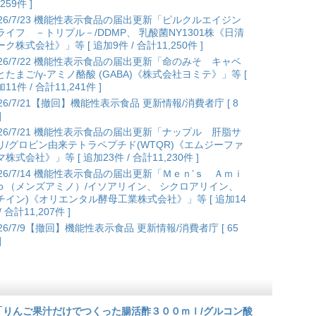
,259件 ]
026/7/23 機能性表示食品の届出更新「ピルクルエイジン
ライフ －トリプル－/DDMP、 乳酸菌NY1301株《日清
ク株式会社》」等 [ 追加9件 / 合計11,250件 ]
026/7/22 機能性表示食品の届出更新「命のみそ キャベ
とたまご/γ-アミノ酪酸 (GABA)《株式会社ヨミテ》」等 [
11件 / 合計11,241件 ]
026/7/21【撤回】機能性表示食品 更新情報/消費者庁 [ 8
]
026/7/21 機能性表示食品の届出更新「ナップル 肝脂サ
リ/グロビン由来テトラペプチド(WTQR)《エムジーファ
株式会社》」等 [ 追加23件 / 合計11,230件 ]
026/7/14 機能性表示食品の届出更新「Ｍｅｎ’ｓ Ａｍｉ
ｏ（メンズアミノ）/イソアリイン、 シクロアリイン、
チイン)《オリエンタル酵母工業株式会社》」等 [ 追加14
/ 合計11,207件 ]
026/7/9【撤回】機能性表示食品 更新情報/消費者庁 [ 65
]
更新「りんご果汁だけでつくった腸活酢３００ｍｌ/グルコン酸