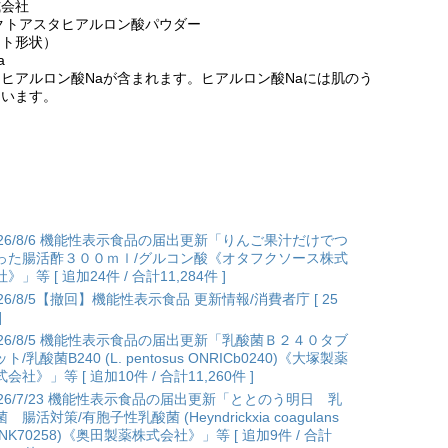
式会社
クトアスタヒアルロン酸パウダー
ント形状）
a
ヒアルロン酸Naが含まれます。ヒアルロン酸Naには肌のう
ています。
026/8/6 機能性表示食品の届出更新「りんご果汁だけでつ
った腸活酢３００ｍｌ/グルコン酸《オタフクソース株式
》」等 [ 追加24件 / 合計11,284件 ]
026/8/5【撤回】機能性表示食品 更新情報/消費者庁 [ 25
]
026/8/5 機能性表示食品の届出更新「乳酸菌Ｂ２４０タブ
ト/乳酸菌B240 (L. pentosus ONRICb0240)《大塚製薬
会社》」等 [ 追加10件 / 合計11,260件 ]
026/7/23 機能性表示食品の届出更新「ととのう明日 乳
 腸活対策/有胞子性乳酸菌 (Heyndrickxia coagulans
ANK70258)《奥田製薬株式会社》」等 [ 追加9件 / 合計