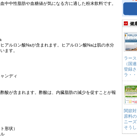
の血中中性脂肪や血糖値が気になる方に適した粉末飲料です。
健
a
ヒアルロン酸Naが含まれます。ヒアルロン酸Naは肌の水分
ています。
ラース
（国連
登録さ
ラ・・
キャンディ
は酢酸が含まれます。酢酸は、内臓脂肪の減少を促すことが報
関節対
原料の
ニーズ
そうし
ント形状）
ール