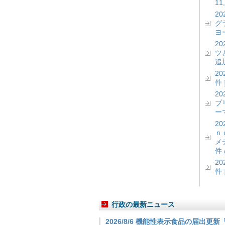
11
2
グ
ヨー
2
ツ
追加
2
件 
2
プ
ーマ
2
ｎ
メ
件 
2
件 
行政の最新ニュース
2026/8/6 機能性表示食品の届出