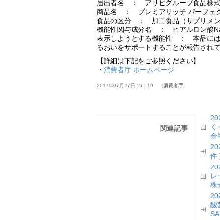
届出者名 ： アサヒグループ食品株
商品名 ： プレミアリッチ パーフェ
食品の区分 ： 加工食品（サプリメ
機能性関与成分名 ： ヒアルロン酸N
表示しようとする機能性 ： 本品には
るおいをサポートすることが報告され
【詳細は下記をご参照ください】
・
消費者庁 ホームページ
2017年07月27日 15：19
消費者庁
2
く
関連記事
会社
2
件 
2
レッ
株式
2
酸菌
S