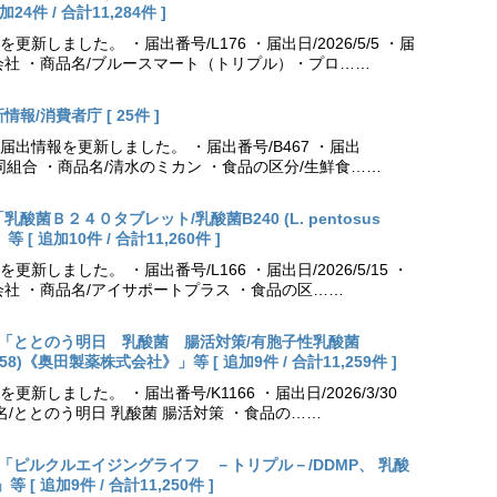
件 / 合計11,284件 ]
しました。 ・届出番号/L176 ・届出日/2026/5/5 ・届
会社 ・商品名/ブルースマート（トリプル）・プロ……
報/消費者庁 [ 25件 ]
出情報を更新しました。 ・届出番号/B467 ・届出
農業協同組合 ・商品名/清水のミカン ・食品の区分/生鮮食……
乳酸菌Ｂ２４０タブレット/乳酸菌B240 (L. pentosus
[ 追加10件 / 合計11,260件 ]
しました。 ・届出番号/L166 ・届出日/2026/5/15 ・
社 ・商品名/アイサポートプラス ・食品の区……
出更新「ととのう明日 乳酸菌 腸活対策/有胞子性乳酸菌
NK70258)《奥田製薬株式会社》」等 [ 追加9件 / 合計11,259件 ]
しました。 ・届出番号/K1166 ・届出日/2026/3/30
名/ととのう明日 乳酸菌 腸活対策 ・食品の……
出更新「ピルクルエイジングライフ －トリプル－/DDMP、 乳酸
 追加9件 / 合計11,250件 ]